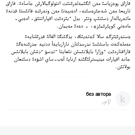
قازاق پوةزياسئ مةن اثگئمةلةرئنئث انتولوگيالارئن جاسادئ. قازاق
تاريحئ مةن شةجئرةسئنة، ادةبيةتئ مةن ونةرئنة قاتئستئ قذندئ
ماتةريالدار ذسئنئپ وتئر. بذل ءبئزدئث اقپاراتتئق، ادةبي-
مادةني كوپئرئمئز»، - دةدئ مةيمان.
ةستةرئثئزگة سالا كةتةيئك، بذگئنگئ القالئ قذرئلتايدئ
مةملةكةت باسشئسئ نذرسذلتان نازاربايةأ دذنية جذزئندةگئ
قازاقتاردئث ءوزارا بايلانئسئن نئعايتا ءتذسؤ ءذشئن بايلانئس
جانة اقپارات مينيسترلئگئنة ارنايئ أةب-ساي اشؤدئ ذسئنعان
بولاتئن.
без автора
اۆتور