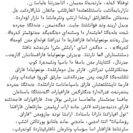
توقتالا كةلة، مارتةبةلئ مةيمان، اتاجذرتتا ةلباسئ ن.
نازاربايةأتئث باسشئلئعئندا اتقارئلئپ جاتقان شارالاردئث ةل
بةدةلئن حالئقارلئق ارةنادا ارتئپ وتئرعانئنا دا نازار اؤداردئ.
«بذل ارينة وتة قؤانئشتئ جايت. دةگةنمةن، ةندئگئ جةردة
شةت ةلدةگئ اعايئندار دا وسئنداي دةثگةيگة جةتؤئمئز كةرةك.
بذل رةتتة موثعولياداعئ قازاقتارعا دا تذراقتئ قولداؤ مةن كومةك
كةرةك»، - دةگةن اساي ءرابئش مئرزا بئرنةشة ناقتئ
ذسئنئستارئن العا تارتتئ. «بذرئن موثعولياعا قازاقستاننان گازةت-
جذرنال، كئتاپتار مةن باسقا دا باسپا ونئمدةرئ كوپ
جةتكئزئلئپ تذراتئن. قازئر بذل دوعارئلدئ. موثعوليادا قازاق
تئلئندةگئ گازةت پةن جذرنالدئث جارئق كورؤئ قيئنداپ وتئر.
قارجئ تاپشئلئعئنان قازاق باسپاحاناسئ تاراتئلدئ. ةندئگئ جةردة
ينتةرنةت قذرالدارئ ةنگئزگةن قازاقپارات اگةنتتئگئ باستاعان
جاقسئ جذمئستار جالعاسسا دذرئس بولار ةدئ. قازاقپارات قاجةتئنة
قاراي دذنيةجذزئنة لاتئن جانة اراب ارپئمةن جازئلعان قازاقشا
ءتول اقپاراتتئ تاراتا باستادئ. ارابشا توتة جازؤمةن "قازاق
رؤحانياتئ" اتتئ ادةبي، مادةني جانة ةلتانؤ پورتالئن اشئپ،
سئرتتاعئ قازاقتار اسا سؤساپ وتئرعان تاقئرئپتاردئ كوتةرئپ،