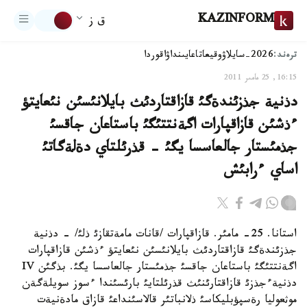
KAZINFORM
ق ز
ترەند:
2026-سايلاۋ
وقيعا
تاعايىنداۋ
اقوردا
16:15, 25 مامىر 2011
دذنية جذزئندةگئ قازاقتاردئث بايلانئسئن نئعايتؤ
ءذشئن قازاقپارات اگةنتتئگئ باستاعان جاقسئ
جذمئستار جالعاسسا يگئ - قذرئلتاي دةلةگاتئ
اساي ءرابئش
استانا. 25- مامئر. قازاقپارات /قانات مامةتقازئ ذلئ/ - دذنية
جذزئندةگئ قازاقتاردئث بايلانئسئن نئعايتؤ ءذشئن قازاقپارات
اگةنتتئگئ باستاعان جاقسئ جذمئستار جالعاسسا يگئ. بذگئن IV
دذنيةءجذزئ قازاقتارئنئث قذرئلتايئ بارئسئندا ءسوز سويلةگةن
موثعوليا رةسپؤبليكاسئ ذلانباتئر قالاسئنداعئ قازاق مادةنيةت