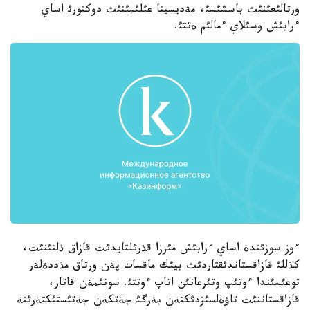
ورتالئعئنئث باسشئسئ، مةديسينا عئلئمئنئث دوكتورئ اساي
ءرابئش وسئلاي ءمالئم ةتتئ.
ءوز سوزئندة اساي ءرابئش مئرزا قذرئلتايدئث قازاق ذلتئنئث،
كذللئ قازاقستاندئقتاردئث بيئك ماقسات پةن ورتاق مذددةلةر
توعئسئندا ءوتئپ وتئرعانئن اتاپ ءوتتئ. سونئمةن قاتار،
قازاقستاننئث تاؤةلسئزدئكتةن بةرگئ جةتكةن جةتئستئكتةرئنة