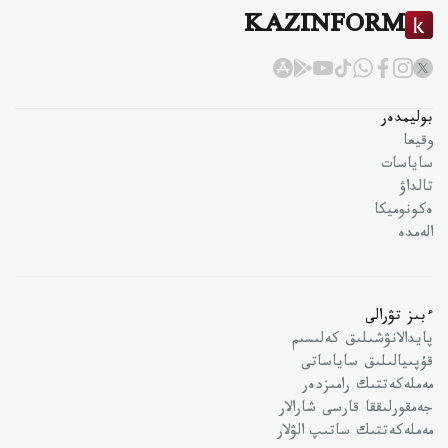
KAZINFORM
بوليمدەر
وقيعا
ساياسات
تالداۋ
ەكونوميكا
الەمدە
ءبىز تۋرالى
پايدالانۋشىلىق كەلىسىم
قۇپىيالىلىق ساياساتى
مەملەكەتتىك رامىزدەر
جەمقورلىققا قارسى شارالار
مەملەكەتتىك ساتىپ الۋلار