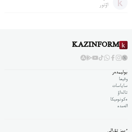
اۆتور
KAZINFORM
بوليمدەر
وقيعا
ساياسات
تالداۋ
ەكونوميكا
الەمدە
ءبىز تۋرالى