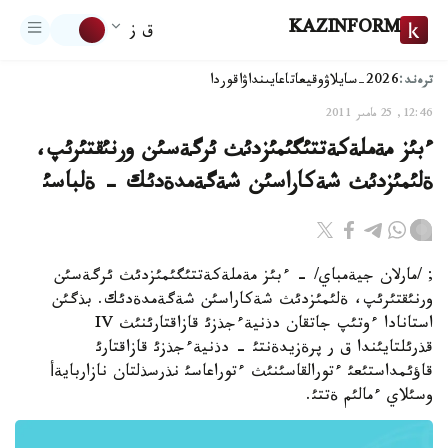
KAZINFORM
ق ز
ترەند:
2026-سايلاۋ
وقيعا
تاعايىنداۋ
اقوردا
12:46, 25 مامىر 2011
ءبئز مةملةكةتتئگئمئزدئث ئرگةسئن ورنئقتئرئپ،
ةلئمئزدئث شةكاراسئن شةگةمدةدئك - ةلباسئ
; /مارلان جيةمباي/ - ءبئز مةملةكةتتئگئمئزدئث ئرگةسئن
ورنئقتئرئپ، ةلئمئزدئث شةكاراسئن شةگةمدةدئك. بذگئن
استانادا ءوتئپ جاتقان دذنيةءجذزئ قازاقتارئنئث IV
قذرئلتايئندا ق ر پرةزيدةنتئ - دذنيةءجذزئ قازاقتارئ
قاؤئمداستئعئ ءتورالقاسئنئث ءتوراعاسئ نذرسذلتان نازاربايةأ
وسئلاي ءمالئم ةتتئ.