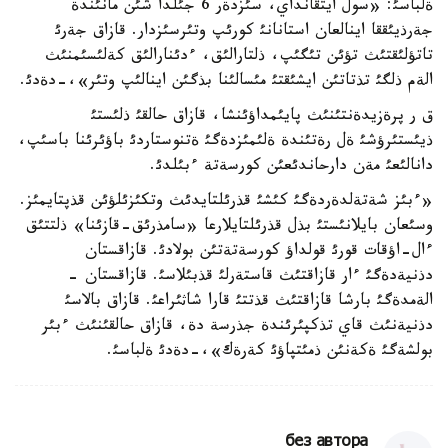
ةلباسئ: «سول ايتقانداي، سئزدةر 6 جئلدا شئن مانئندة
جةرذيئققا اينالعان استانانئ كورئپ وتئرسئزدار. قازاق جةرئ
تاتؤلئقتئث تؤئن تئگئپ، ذلتارالئق، ءدئنارالئق كةلئسئمنئث
الةم ذلگئ تذتاتئن ايشئقتئ مئسالئنا بذگئن اينالئپ وتئر»،-دةدئ.
ق ر پرةزيدةنتئنئث پايئمداؤئنشا، قازاق حالقئ ذلئستئ
ذيئستئرؤشئ ةل رةتئندة ةلئمئزدةگئ ةتنوستاردئ باؤئرئنا باسئپ،
دانالئعئ مةن دارحاندئعئن كورسةتة ءبئلدئ.
«ءبئز شةتةلدةردةگئ كئشئ قذرئلتايدئث وتكئزئلؤئن قذپتايمئز.
وسئعان بايلانئستئ بذل قذرئلتايلارعا «سامذرئق-قازئنا» ذلتتئق
ءال-اؤقات قورئ قولداؤ كورسةتةتئن بولادئ. قازاقستان
دذنيةدةگئ ءار قازاقتئث قاستةرلئ قذبئلاسئ. قازاقستان -
الةمدةگئ بارشا قازاقتئث قذتتئ قارا شاثئراعئ. قازاق بالاسئ
دذنيةنئث قاي تذكپئرئندة جذرسة دة، قازاق حالقئنئث ءبئر
بولشةگئ ةكةنئن ذمئتپاؤئ كةرةك»،-دةدئ ةلباسئ.
без автора