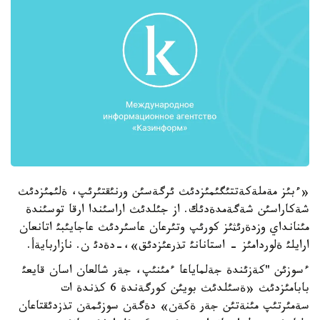
«ءبئز مةملةكةتتئگئمئزدئث ئرگةسئن ورنئقتئرئپ، ةلئمئزدئث
شةكاراسئن شةگةمدةدئك. از جئلدئث اراسئندا ارقا توسئندة
مئنانداي وزدةرئثئز كورئپ وتئرعان عاسئردئث عاجايئبئ اتانعان
ارايلئ ةلوردامئز - استانانئ تذرعئزدئق»،-دةدئ ن. نازاربايةأ.
ءسوزئن "كةزئندة جةلماياعا ءمئنئپ، جةر شالعان اسان قايعئ
بابامئزدئث «ةسئلدئث بويئن كورگةندة 6 كذندة ات
سةمئرتئپ مئنةتئن جةر ةكةن» دةگةن سوزئمةن تذزدئقتاعان