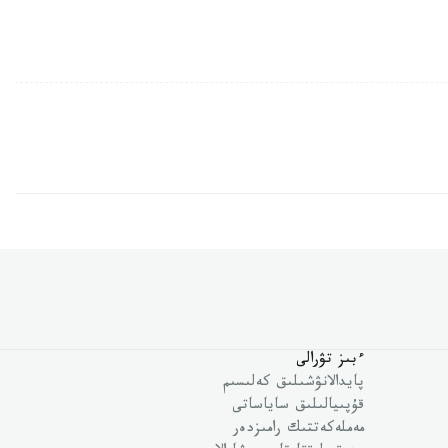
ءبىز تۋرالى
پايدالانۋشىلىق كەلىسىم
قۇپىيالىلىق ساياساتى
مەملەكەتتىك رامىزدەر