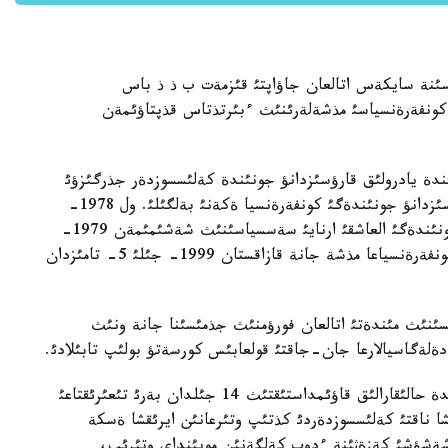
سئنة سايكةس اتالعان جاؤاپتئ قئزمةت ب ذ ذ باس
كونفةرةنسياسئ مذشةلةرئنئث ءبئرتذتاس قذپتاؤئمةن
ندة يادرولئق قارؤسئزدانؤ جونئندة كةلئسسوزدةر جذرگئزؤئ
ءذشئن بالاماسئ جوق جالعئز كوپ جاقتئ فورؤمئ قارؤسئزدانؤ جونئندةگئ كونفةرةنسيا ةكةنئ بةلگئلئ. ول 1978-
جئلعئ ب ذ ذ باس اسسامبلةياسئنئث قارؤسئزدانؤ جونئندةگئ العاشقئ ارنايئ سةسسياسئنئث شةشئمئمةن 1979-
جئلئ قذرئلعان. قازئرگئ كةزدة 66 مةملةكةت بذل كونفةرةنسياعا مذشة جانة قازاقستان 1999- جئلئ 5- تامئزدان
ئنئث مئندةتئ اتالعان فورؤمنئث جذمئسئنا جانة ونئث
ةلةگاسيالارعا جان-جاقتئ قولعابئس كورسةتؤ بولئپ تابئلادئ.
جاثا تاعايئندالعان باس حاتشئ ق. توقايةأ ءوز سوزئندة حالئقارالئق قاؤئمداستئقتئث 14 جئلدان بةرئ تئعئرئقتاعئ
ا ناقتئ كةلئسسوزدةردئ كذتئپ وتئرعانئن ايرئقشا ةسكة
شةشؤشئ كةزةثئنة ءدوپ كةلگةنئن مويئنداي وتئرئپ،