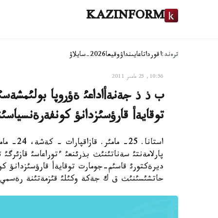
KAZINFORM
ترەند:
اقوردا
تاعايىنداۋ
وقيعا
2026-سايلاۋ
10:56, 25 مامىر 2011
ب ذ ذ جةنةأاداعئ ةؤروپا بولئمشة
توقايةأ قارؤسئزدانؤ كونفةرةنسياس
استانا. 5
پارلامةنتئ سةناتئنئث بذرئنعئ ءتوراعاسئ قازئرگئ
ديرةكتورئ قاسئم-جومارت توقايةأ قارؤسئزدانؤ
حاتشئسئنئث ق ك جةكة وكئلئ قئزمةتئنة رةسمي 