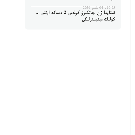
10:55, 04 مامىر 2026
قىتايعا ۇن جەتكىزۋ كولەمى 2 ەسەگە ارتتى -
كولىك مينيسترلىگى