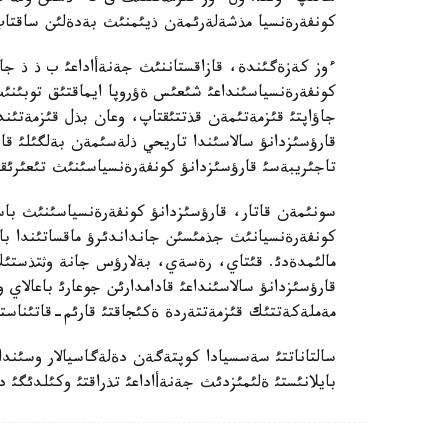
كونفةرةنسيا مذشةلةرئمةن ذيئمنئث بةدةلئن ساقتا
ءوز كةزةگئندة، قازاقستاننئث جةنةأاداعئ ب ذ ذ جانئ
كونفةرةنسياسئنداعئ شئعئس ةؤروپا ايماقتئق توبئنئ
جاؤاپتئ قئزمةتئمةن قذتتئقتاپ، وعان بذل قئزمةتئند
قارؤسئزدانؤ سالاسئندا تاريحي ذلةسئمةن بةلگئلئ قاز
تاجئريبةسئ قارؤسئزدانؤ كونفةرةنسياسئنئث تئعئرئقت
سونئمةن قاتار، قارؤسئزدانؤ كونفةرةنسياسئنئث باسقا
كونفةرةنسيانئث جذمئسئن جانداندئرؤ ماقساتئندا ب
مالئمدةدئ. قئتاي، رةسةي، بةلارؤس جانة وثتذستئك 
قارؤسئزدانؤ سالاسئنداعئ قادامدارئن جوعارئ باعالاي و
مةملةكةتتئك قئزمةتتةردة ةكئجاقتئ قارئم-قاتئناستار
سالتاناتتئ سةسسيادا كوپتةگةن دةلةگاسيالار وسئنداي
بايلانئستئ ةلئمئزدئث جةنةأاداعئ تذراقتئ وكئلدئگئ د