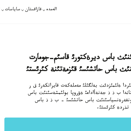
الەمدە
قازاقستان
ساياسات
ت
سئنئث باس ديرةكتورئ قاسئم-جومارت
ئنئث باس حاتشئسئ قئزمةتئنة كئرئستئ
2- مامئر. قازاقپارات - كةشة، 24- مامئردا ةلئمئزدئث بةلگئلئ مةملةكةت قايراتكةرئ ق ر
 تاثدا ب ذ ذ جةنةأاداعئ ةؤروپا بولئمشةسئنئث باس
 كونفةرةنسياسئنئث باس حاتشئسئ - ب ذ ذ باس
تذردة كئرئستئ،