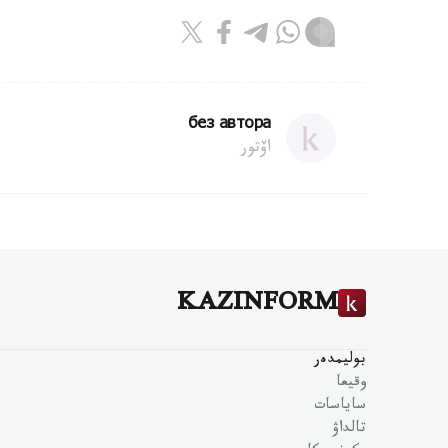
без автора
اۆتور
KAZINFORM
بوليمدەر
وقيعا
ساياسات
تالداۋ