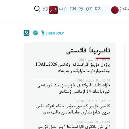
الداۋ
KZ
QZ
РУ
EN
中文
ق ز
ЎЗ
تاقىرىپقا قاتىستى
19:45, 03 تامىز 2026
پاۆەل دۋروۆ قازاقستاندا وتەتىن IOAI-2026
جەڭىمپازدارىنا ماراپاتتار بەرمەك
20:08, 30 شىلدە 2026
قازاقستاننىڭ ۇلتتىق قاۋىپسىزدىك كوميتەتى
كورەيانىڭ 14 ازاماتىن ۇستادى
16:07, 30 شىلدە 2026
كاسپي قۇبىر كونسورسيۋمى تانكەرلەرگە تاعى
درون شابۋىلدارى جاسالعانىن مالىمدەدى
11:48, 06 ماۋسىم 2026
ا ق ش بالالارى قازاقستاندا ءبىر جىل تۇرىپ