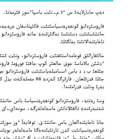
دةپ حابارلايدئ س ءئ م-نئث باسپاءسوز قئزمةتئ.
قارؤسئزدانؤ كونفةرةنسياسئنئث قالئپتاسقان ةرةجة
حاتشئسئنئث ذسئنئسئ نةگئزئندة جانة قارؤسئزدانؤ 
تاعايئندالاتئنئ بةلگئلئ.
حالئقارالئق قوعامداستئقتئث قارؤسئزدانؤ، ونئث ئشئ
بةرئ ونئث قذرامئندا.
وسئ رةتتة، قارؤسئزدانؤ كونفةرةنسياسئ باس حاتشئس
شةثبةرئندة تالقئلاناتئن ماسةلةلةرگة، سونداي-اق د
كونفةرةنسيانئث كذن تارتئبئندةگئ ماسةلةلةر بويئنش
سالئپ ءوتتئ. ول ءوز قئزمةتئنئث ق ك ءذشئن وتة 