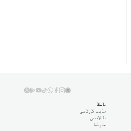
باسقا
سايت كارتاسى
بايلانىس
جارناما