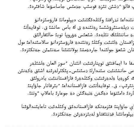
پ قالؤ ءذشئن تئزة قوسئپ جذمئس جاساسؤعا شاقئردئ.
نداعئ تذراقتئ وكئلدئگئنئث ديپلوماتئ قارؤسئزدانؤ
ث ذيلةستئرؤشئسئ رةتئندة ق ك باس حاتشئ ق. توقايةأتئ
ة ساتتئلئك تئلةدئ. شئعئس ةؤروپا توبئ حالئقارالئق
اقستان ةلئنئث وكئلئ رةتئندة قارؤسئزدانؤ سالاسئنداعئ مول
ان شئعؤ جولئندا جاردةمشئ بولاتئنئنا سةنئمئن جةتكئزدئ.
 دا ايماقتئق توپتارئنئث اتئنان ءسوز العان ةلشئلةر
اس حاتشئنئث سئندارلئ ذسئنئس-پئكئرلةرئنة اشئق ةكةنئن
كورةيا ةلدةرئنئث وكئلدةرئ قازاقستاننئث يادرولئق
تئرئپ، ق. توقايةأتئث قازاقستانداعئ ءبئرقاتار جاؤاپتئ
دئ دامئتؤعا دةگةن ةثبةگئن دة جوعارئ باعالاپ ءوتتئ.
 جاؤاپتئ قئزمةتكة قازاقستاندئق وكئلدئث تاعايئندالؤئنا
يپلوماتئنا قذتتئقتاؤ لةبئزدةرئن جةتكئزدئ.