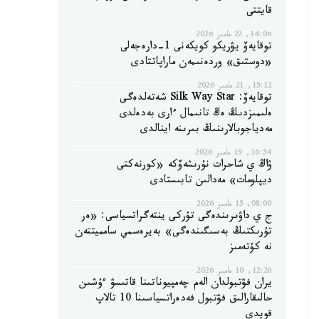
قايتتى
14:06, 22 مامىر 2026
توقايەۆ يۋريكو كويكەنى 1-دارەجەلى
«دوستىق» وردەنىمەن ماراپاتتادى
15:12, 21 مامىر 2026
توقايەۆ: Silk Way Star شەتەلدەگى
ەلىمىزدىڭ ەڭ تانىمال ءارى بەدەلدى
مەدياجوبالارىنىڭ بىرىنە اينالدى
16:54, 19 مامىر 2026
ۋاڭ ي شاحرات نۇرىشەۆكە «كورنەكتى
ديپلومات» مەدالىن تابىستادى
08:00, 15 مامىر 2026
ج ي داۋىرىندەگى تۇركى ينتەگراتسياسى: «ەر
تۇرىكتىڭ بەسىگىندەگى» بەيرەسمي سامميتتەن
نە كۇتەمىز
12:26, 10 مامىر 2026
يران فۋتبولدان الەم چەمپيوناتىنا قاتىسۋ ءۇشىن
حالىقارالىق فۋتبول فەدەراتسياسىنا 10 تالاپ
قويدى