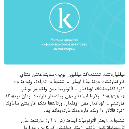
ميللياردتئث ئشئندةگئ ميلليون بوپ ةسةپتةلةتئن قئتاي
قازاقتارئنئث دةنئ جاثا ايماق - شئنجاثدا تذرادئ. ونداعئ ةث
ءئرئ اكئمشئلئك اؤماقتار - اأتونوميا مةن ولكةلةر بولئپ
ةسةپتةلةدئ. ولارعا ايماقتار مةن وبلئستار قارايدئ. ودان تومةنگئ
قذرئلئم - اؤداندار مةن اؤئلدار. ورتالئققا تئكة قارايتئن ساناؤلئ
ءئرئ قالالار دا ولكة دارةجةلئ مارتةبةگة ية.
شئنجاث ذيعئر اأتونوميالئ ايماعئ (ش ذ ا ر) بذرئنعئ حان
تاريحنامالارئندا باتئس ءوثئر دةلئنئپ كةلگةن. ةؤرازيا