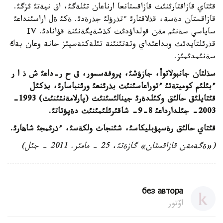
قئتاي قازاقتارئنئث قازاقستانعا ارناعان تئلةگئ، اق نيةتئ ئزگئ.
قازاقستان دةسة، قذلاقتارئ ءتذرؤلئ جذرةدئ. ةكئ ةل اراسئنداعئ
ساياسي سةنئم مةن قولداؤدئث كذشةيگةنئنة قؤانادئ. ІV
قذرئلتايدئث ويداعئداي وتةتئنئنة تئلةكتةسپئز جانة وعان بةك
سةنئمدئمئز.
سذلتان جانبولاتوأ، جازؤشئ، پروفةسسور، ق ح ر-داعئ ش ذ ا ر
ءبئلئم كوميتةتئ ءتوراعاسئنئث بذرئنعئ ورئنباسارئ، بذكئل
قئتايلئق حالئق وكئلدةرئ جينالئسئنئث (پارلامةنتئنئث) 1993-
2003- جئلدارداعئ 8-9- شاقئرئلئمئنئث دةپؤتاتئ.
قئتاي حالئق رةسپؤبليكاسئ، شئنجاث ولكةسئ، ءذرئمجئ شاهارئ.
(«ةگةمةن قازاقستان» گازةتئ، 25 - مامئر. 2011 - جئل)
без автора
اۆتور