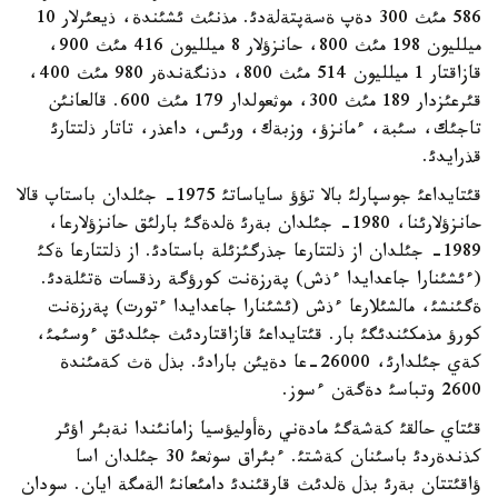
586 مئث 300 دةپ ةسةپتةلةدئ. مذنئث ئشئندة، ذيعئرلار 10
ميلليون 198 مئث 800، حانزؤلار 8 ميلليون 416 مئث 900،
قازاقتار 1 ميلليون 514 مئث 800، دذنگةندةر 980 مئث 400،
قئرعئزدار 189 مئث 300، موثعولدار 179 مئث 600. قالعانئن
تاجئك، سئبة، ءمانزؤ، وزبةك، ورئس، داعذر، تاتار ذلتتارئ
قذرايدئ.
قئتايداعئ جوسپارلئ بالا تؤؤ ساياساتئ 1975- جئلدان باستاپ قالا
حانزؤلارئنا، 1980- جئلدان بةرئ ةلدةگئ بارلئق حانزؤلارعا،
1989- جئلدان از ذلتتارعا جذرگئزئلة باستادئ. از ذلتتارعا ةكئ
(ءئشئنارا جاعدايدا ءذش) پةرزةنت كورؤگة رذقسات ةتئلةدئ.
ةگئنشئ، مالشئلارعا ءذش (ئشئنارا جاعدايدا ءتورت) پةرزةنت
كورؤ مذمكئندئگئ بار. قئتايداعئ قازاقتاردئث جئلدئق ءوسئمئ،
كةي جئلدارئ، 26000-عا دةيئن بارادئ. بذل ةث كةمئندة
2600 وتباسئ دةگةن ءسوز.
قئتاي حالقئ كةشةگئ مادةني رةأوليؤسيا زامانئندا نةبئر اؤئر
كذندةردئ باسئنان كةشتئ. ءبئراق سوثعئ 30 جئلدان اسا
ؤاقئتتان بةرئ بذل ةلدئث قارقئندئ دامئعانئ الةمگة ايان. سودان