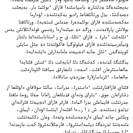
قاؤئم، قالامگةر بار. ونشاقتئ باسپا ولار ءذشئن قئزمةت ةتةدئ.
بةيجئثدةگئ «ذلتتار» باسپاسئندا قازاق ءبولئمئ بار. بةيجئث
دةمةكشئ، بذل ورتالئقتاعئ راديو بةكةتئندة، اؤدارما
مةكةمةسئندة قازاق بولئمدةرئ جذمئس ئستةيدئ. ورتالئقتا
بولاتئن پارلامةنت، وزگة دة جيئنداردا رةسمي قولدانئلاتئن بةس
ءتئلدئث ءبئرئ - قازاق ءتئلئ. ق ح ر استاناسئنداعئ ذلتتار
ؤنيأةرسيتةتئندة قازاق فيلولوگيا فاكؤلتةتئ دة جئل سايئن
كوپتةگةن ءتئل جانة ادةبيةت ماماندارئن دايئندايدئ.
بذگئنگئ كذندة، كةشةگئ ذلئ ابايدئث ذلئ ءئسئن قئتايدا
جالعاستئرعان اقئت، اسةت، تاثجارئق سياقتئ الئپتاردئث
جالعاسئ، ءئزباسارلارئ جذزدةپ سانالادئ.
قئتاي قازاقتارئنئث ءداستذرئ، مذراسئ، سالتئ سولاقاي داؤئلعا از
ذشئراعان جوق. ءبئراق ونداي قذبئلعان زامانا جةلئ رؤحئ مئقتئ
جذرتتئث قايماعئن بذزا المادئ. قازئر قازاق ادةبيةتئ قئرانداي
تذلةؤ ذستئندة. ش ذ ا ر-دا اقئندار ايتئسئ اؤدان، ايماق،
وبلئس جانة ايماق دارةجةسئندة وتةدئ. وعان ذكئمةتتئث
مئندةتتئ تذردةگئ ذيئمداستئرؤئ، قارجئلاندئرؤئ كةث مازمذندا
ءارئ جوسپارلئ جذرگئزئلئپ تذرادئ.