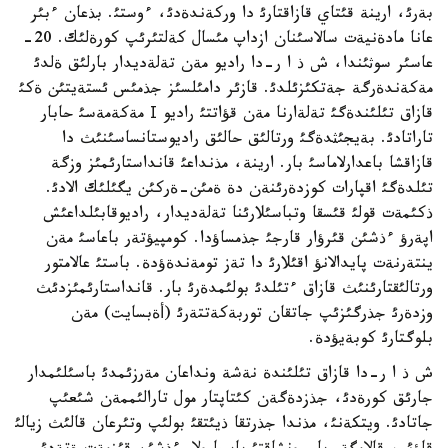
بةرئ، ارينة قئتاي قازاقتارئ دا وركةندةدئ، ءوستئ. بذعان ءبئر
عانا مادةنيةت سالاسئنان ازداپ مئسال كةلتئرئپ كورةلئك. 20-
عاسئر سوثئندا، ش ذ ا ر-دا راديو مةن تةلةديدار بارلئق ةلدئ
مةكةندةرگة جةتكئزئلدئ. قازئر دامئلسئز جذمئس ئستةيتئن ةكئ
قازاق تئلئندةگئ تةلةارنا مةن قؤاتتئ راديو І مةكةمةسئ حابار
تاراتادئ. بةيجئثدةگئ ورتالئق حالئق راديوستانساسئنئث دا
قازاقشا باعدارلاماسئ بار. ارينة، مذنداعئ قانداستارئمئز وزگة
تئلدةگئ اقپارات كوزدةرئنةن دة ةمئن-ةركئن يگئلئك الادئ.
ذكئمةت قولئ قئسقا وتباسئلارئنا تةلةديدار، راديوقابئلداعئش
اپةرؤ ءذشئن قئرؤار قارجئ جذمساؤدا. كومپيؤتةر باعاسئ مةن
ينتةرنةت پايدالانؤ اقئلارئ دا تةز تومةندةؤدة. باستئ عالامتور
ورتالئقتارئنئث قازاق ءتئلدئ بولئمدةرئ بار. قانداستارئمئزدئث
وزدةرئ جذرگئزئپ جاتقان توربةكةتتةرئ (أةبسايت) مةن
بلوگتارئ كوبةيؤدة.
ش ذ ا ر-دا قازاق تئلئندة نةشة ونداعان مةرزئمدئ باسئلئمدار
جارئق كورةدئ، جذزدةگةن كئتاپتار مول تارالئممةن شئعئپ
جاتادئ. ويتكةنئ، مذندا جذرتقا ذيئتقئ بولئپ وتئرعان قالئث زيالئ