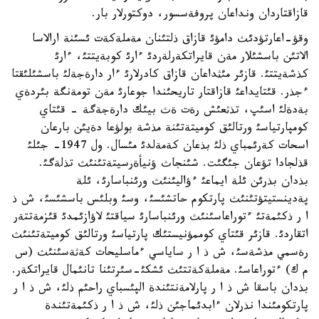
قازاقتاردان ونداعان پروفةسسور، دوكتورلار بار.
وقؤ-اعارتؤدئث دامؤئ قازاق ذلتئنان مةملةكةت ئسئنة ارالاسا
الاتئن باسشئلار مةن قايراتكةرلةردئ ءارئ كوبةيتتئ، ءارئ
كذشةيتتئ. قازئر مئثداعان قازاق كادرلارئ ءار دارةجةلئ باسشئلئقتا
ءجذر. قئتايداعئ قازاقتار تاريحئندا جوعارئ مةن تومةنگة بئردةي
بةدةلئ اسئپ، تذثعئش رةت ةث بيئك دارةجةگة - قئتاي
كومپارتياسئ ورتالئق كوميتةتئنة مذشة بولؤعا دةيئن بارعان
اسحات كةرئمباي ذلئ بذعان كةمةلدئ مئسال. ول 1947- جئلئ
قذلجادا تؤعان جئگئت. شئنجاث ؤنيأةرسيتةتئنئث تذلةگئ.
بذدان بذرئن ئلة ايماعئ ءؤاليئنئث ورئنباسارئ، ئلة
پةدينستيتؤتئنئث پارتكوم حاتشئسئ، وسئ وبلئس باسشئسئ، ش ذ
ا ر ذكئمةتئ ءتوراعاسئنئث ورئنباسارئ سياقتئ لاؤازئمدئ قئزمةتتةر
اتقاردئ. قازئر قئتاي كوممؤنيستئك پارتياسئ ورتالئق كوميتةتئنئث
رةسمي مذشةسئ، ش ذ ا ر ساياسي ءماسليحات كةثةسئنئث (س
م ك) ءتوراعاسئ. مةملةكةتتئث ئشكئ-سئرتئنا تانئمال قايراتكةر.
بذدان باسقا ش ذ ا ر پارلامةنتئندة الپئسباي راحئم ذلئ، ش ذ ا ر
پارتكومئندا نذرلان ءابدئماجئن ذلئ، ش ذ ا ر ذكئمةتئندة