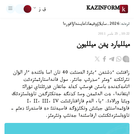
KAZINFORM
ق ز
ترەند:
2026-سايلاۋ
وقيعا
تاعايىنداۋ
اقوردا
10:22, 25 مامىر 2011
ميلليارد پةن ميلليون
زاقتئث ءذشتةن ءبئرئ الةمنئث 40 تان اسا ةلئندة ءار الؤان
تئرلئكتة ءومئر ءسذرئپ جاتئر. سول قانداستارئمئزدئث
اتامةكةندة باسئن قوسئپ كةلة جاتقان قذرئلتاي تؤرالئ
ايتقاندا، ةث الدئمةن وسئ كذنگة جةتكئزگةن تاؤةلسئزدئك
ويئثا ورالادئ. ءيا، الةم قازاقتارئنئث І، ІІ، ІІІ، ІV
قاؤئمداستئق جيئنئن وتكئزؤگة قاسيةتتئ دة قاستةرلئ ذعئم -
تاؤةلسئزدئكتئث ارقاسئندا جةتئپ وتئرمئز.