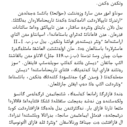
وتكةن ةكةن.
سوناؤ امؤر مةن سارئ وزةننئث (حؤاثحئ) باتئسئ ةجةلدةن
ءارتذرلئ تايپالاردئث اتامةكةنئ ةكةنئ تاريحنامالاردان بةلگئلئ.
بذل ذلان بايتاق وثئردة ساقتار، عذن تايپالئق وداعئ سالتانات
قذرعان. عذن قاعاناتئ ئدئراي باستاعاندا، اسپانتاؤ مةن التاي
اراسئنداعئ ءوثئر ذيسئندةر قولئنا وتكةن. بذل ب.ز.ب. ІІ-І
عاسئرلاردا باستالعان ةدئ. حان اؤلةتئنئث العاشقئ مامئلةگةرئ
جياث چيان وسئ تذستا (ب.ز.ب.119 جئل) الاتاؤ مةن بالقاشتئ
الئپ جاتقان ءذيسئن ةلئنة كةلئپ سويلةسئپ قايتقان. ءسوز
رةتئنة قاراي ايتا كةتةيئك، قئتاي تاريحناماسئندا ءذيسئن
مةملةكةتئ ( ؤسذن گو) جةتئسؤدئ كئندئك ةتكةن، باتئستاعئ
ءوثئردئث الئپ ةلئ دةپ ايقئن جازئلعان.
ةندئ قازئرگئ زامانعا كةلسةك، شئنجاثمةن ئرگةلةس گانسؤ
ولكةسئندة ون نةشة بةيجئث سئقئلدئ ئشكئ قئتايداعئ قالالاردا
مئثعا تارتا قازاق بار. نةگئزئنةن بذل ةلدةگئ قازاقتاردئث كوبئ
ذرئمجئدة، قذمئل ايماعئمةن سانجئ، بذراتالا وبلئسئندا تذرادئ.
ال قازاقتئث ةث جيناقئ ورنالاسقان ءوثئرئ ئلة قازاق اأتونوميالئ