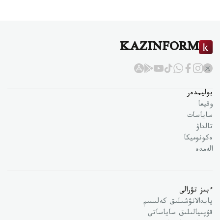
KAZINFORM
بوليمدەر
وقيعا
ساياسات
تالداۋ
ەكونوميكا
الەمدە
ءبىز تۋرالى
پايدالانۋشىلىق كەلىسىم
قۇپىيالىلىق ساياساتى