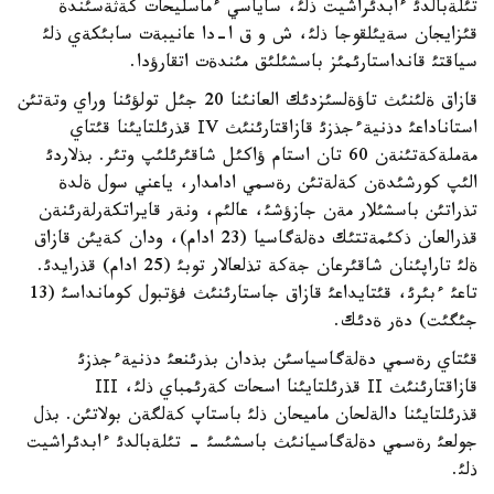
تئلةبالدئ ءابدئراشيت ذلئ، ساياسي ءماسليحات كةثةسئندة
قئزايجان سةيئلقوجا ذلئ، ش و ق ا-دا عانيبةت سابئكةي ذلئ
سياقتئ قانداستارئمئز باسشئلئق مئندةت اتقارؤدا.
قازاق ةلئنئث تاؤةلسئزدئك العانئنا 20 جئل تولؤئنا وراي وتةتئن
استاناداعئ دذنيةءجذزئ قازاقتارئنئث ІV قذرئلتايئنا قئتاي
مةملةكةتئنةن 60 تان استام ؤاكئل شاقئرئلئپ وتئر. بذلاردئ
الئپ كورشئدةن كةلةتئن رةسمي ادامدار، ياعني سول ةلدة
تذراتئن باسشئلار مةن جازؤشئ، عالئم، ونةر قايراتكةرلةرئنةن
قذرالعان ذكئمةتتئك دةلةگاسيا (23 ادام)، ودان كةيئن قازاق
ةلئ تاراپئنان شاقئرعان جةكة تذلعالار توبئ (25 ادام) قذرايدئ.
تاعئ ءبئرئ، قئتايداعئ قازاق جاستارئنئث فؤتبول كومانداسئ (13
جئگئت) دةر ةدئك.
قئتاي رةسمي دةلةگاسياسئن بذدان بذرئنعئ دذنيةءجذزئ
قازاقتارئنئث ІІ قذرئلتايئنا اسحات كةرئمباي ذلئ، ІІІ
قذرئلتايئنا دالةلحان ماميحان ذلئ باستاپ كةلگةن بولاتئن. بذل
جولعئ رةسمي دةلةگاسيانئث باسشئسئ - تئلةبالدئ ءابدئراشيت
ذلئ.