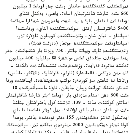
قذرلئعئنئث كئندئگئندة جاتقان ونئث جةر اؤماعئ 1 ميلليون
660 مئث شارشئ شاقئرئمنان اسادئ. ياعني، بذكئل قئتاي
اؤماعئنئث التئدان بئرئنة ية. شةت ةلدةرمةن شةكارا جةلئسئ
5400 شاقئرئمنان ارتئق. سولتذستئگئندة التاي، ورتاسئندا
اسپانتاؤ - تيان شان، وثتذستئگئندة كوينلون تاؤلارئ تذر.
اسپانتاؤدئث سولتذستئگئندة جوثعار (دذرئسئ قذبئ)،
وثتذستئگئندة تارئم ويپاتئ جاتئر. 750 وزةنئ بار شئنجاثنئث جةر
بةتئ سؤئنئث جئلدئق اعئس مولشةرئ 88 ميلليارد 400 ميلليون
تةكشة مةتردئ قذرايدئ. وزةندةردئث ئشئندةگئ ةث ذلكةنئ -
ئلة مةن ةرتئس. قالعاندارئ (تارئم، قاراشارئ، ذلئثگئر، ماناس)
ورتاشا نة شاعئن سؤ كوزدةرئ بولئپ ةسةپتةلةدئ. ايماقتئث ورتا
شةنئن بئتئك توراثعئ ورمان جاپقان. تاؤلئ ماسسيأتةرئندة 18
مئث 600 دةن استام مذزدئق بار. اؤماعئ ءبئر شارشئ شاقئرئمنان
اساتئن كولئنئث سانئ - 139. تذششئ كول باعئراشتان جئلئنا
مئث توننادان استام بالئق اؤلانادئ. بذل ءوثئر قامئسقا دا باي.
ايدئنكول تةثئز دةثگةيئنةن 155 مةتر تومةندة جاتئر. بوعدا
كولئ تةثئز دةثگةيئنةن 2000 مةتردةي بيئكتة تذر. سولتذستئك