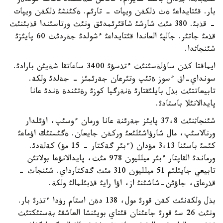
شئثجاثدا بذدان باسقا سايرام، قاناس سةكئلدئ تاماشا كولدةر
بار. قئتايداعئ ةث ذلكةن ويپات - تارئم. ةكئنشئ ذلكةن ويپات
- قذبئ. 380 مئث شارشئ شاقئرئمدئق ونئث ورتاسئندا قذبئنئث
قذمئ جاتئر. جالپئ العاندا قئتايداعئ ءشولدئ جةردئث 60 پايئزئ
شئنجاثدا.
ايماقتا كذن ساؤلةسئنئث ءتذسؤئ 3400 ساعاتقا شةيئن بارادئ.
سونداي-اق ءسوز ةتئپ وتئرعان جةرئمئز - جةلدئ ولكة.
تابيعاتتئث بذل بايلئقتارئ ةنةرگيا كوزئ رةتئندة ةندئ عانا
پايدالانئلا باستادئ.
شئنجاثنئث 37،8 پايئز جةرئنة عانا ورمان ءوسئپ، اؤئلدار
ورنالاسئپ، مال شارؤاشئلئعئ وركةن جايعان. ةگئستئك اؤماعئ
كئسئ باسئنا 3،13 مؤدان (ءبئر گةكتار - 15 مؤ) كةلةدئ.
ورماندئ القاپتار ءبئر ميلليون 978 مئث، پايدالانؤعا بولاتئن
تابيعي جايئلئم 51 ميلليون 310 مئث گةكتارداي. شئنجاث -
قذرعاق، جاؤئن-شاشئنئ از، اؤا رايئ قذبئلمالئ ولكة.
بذل ولكةنئث كةن قورئ مول، 138 دةن استام رؤدا ءتذرئ بار.
ونئث 26 سئ قورئ جاعئنان قئتاي بويئنشا العاشقئ بةستئكتئث