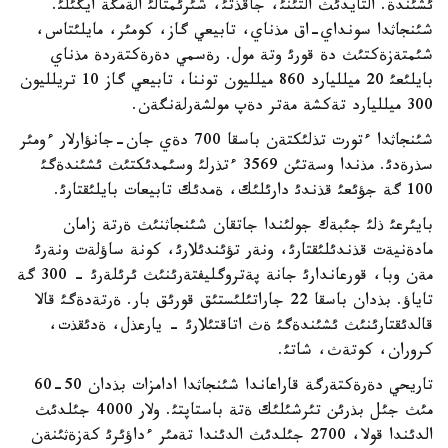
ئشئندة. التايدئث التئنئ، جاقذتئ، شئرئمتالئ الةمگة ايگئلئ.
شئنجاثدا سونداي-اق مذناي، تابيعي گاز، كومئر، مايلئتاس،
شئمتةزةكتئث دة قورئ وتة مول. رةسمي دةرةكتةردة مذناي
بايلئعئ 20 ميلليارد 860 ميلليون توننا، تابيعي گاز 10 تريلليون
300 ميلليارد تةكشة مةتر دةپ مولشةرلةنگةن.
شئنجاثدا ءتورت تذلئكتةن باسقا 700 دةي جان-جانؤارلار ءومئر
سذرةدئ. مذندا وسةتئن 3569 ءتذرلئ وسئمدئكتئث ئشئندةگئ
100 گة جؤئعئ قذندئ دارئلئك، ةمدئك تابيعات بايلئقتارئ.
بايئرعئ ذلئ جئبةك جولئندا جاتقان شئنجاثنئث ةرتة زامان
مادةنيةت قذندئلئقتارئ، ونةر تؤئندئلارئ، كونة ساؤلةت ونةرئ
مةن وبا، قورعاندارئ جانة پةتروگليفتةرئنئث ئرئلةرئ - 300 گة
تاياؤ. بذدان باسقا 22 جاراتئلئستئق قورئق بار. ةرتةدةگئ قالا
قالدئقتارئنئث ئشئندةگئ ةث اتاقتئلارئ - يارعذل، ةدئقذت،
كروران، كوتةث، شاتئ.
تاريحي دةرةكتةرگة قاراعاندا شئنجاثدا ادامزات بذدان 50-60
مئث جئل بذرئن تئرشئلئك ةتة باستاپتئ. ولار 4000 جئلدئث
الدئندا قولا، 2700 جئلدئث الدئندا تةمئر ءداؤئرئ كةزةثئنةن