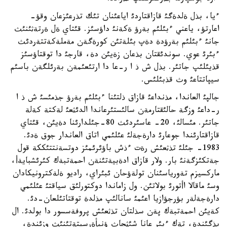
ءيا، بذل ةلدةگئ قازاقتاردئ اياعئنان تئك تذرعئزعان وقؤ-
اعارتؤ، ياعني ءبئلئم بةرؤ ةكةنئ داؤسئز. قئتاي ةل ةرتةثئنئث
جانئ ءبئلئم بةرؤدة دةپ بئلةتئن كورةگةن مةملةكةتتةردئث
ءبئرئ عوي. سوندئقتان بذعان زةيئن دة، قارجئ دا توقتاؤسئز
قذيئلئپ جاتئر. بذل ش ذ ا ر-عا دا ارتئعئمةن بةرئلگةن باسئم
سيپاتتاعئ وث قذبئلئس.
جالپئ العاندا، مذنداعئ قازاق ذلتئنا ءبئلئم بةرؤ جذمئسئ ش ذ ا
ر-داعئ وزگة حالئقتارمةن سالئستئرعاندا الدئثعئ لةكتة كةلة
جاتئر. مئسالئ، 20- عاسئردئث 80-جئلدارئنا دةيئن، قئتاي
قازاقتارئندا جوعارئ دارةجةلئ عئلئمي اتاق العاندار جوق ةدئ.
1983- جئلئ تذثعئش رةت ءذش باؤئرئمئز دوتسةنتتئككة قول
جةتكئزگةنئ بار. ولار قازاق ادةبيةتئنةن احمةتبةك كئرئشبايةأ،
ماركسيزم تةورياسئنان تولةؤحان ئبئراي، راديو ةلةكترونيكادان
وسئ ماقالا اأتورئ بولاتئن. ول زاماندا دوكتورلئق سياقتئ عئلئمي
دارةجةلةر بؤرجؤازيا اعئمئ سانالئپ مذلدة توقتاتئلعان-دئ.
كةيئن احمةتبةك پةن سذلتان تذثعئش پروفةسسور دا بولدئ. ال
بذگئندة، تةك ءبئر عانا شئثجاث ؤنيأةرسيتةتئنئث وزئندة،