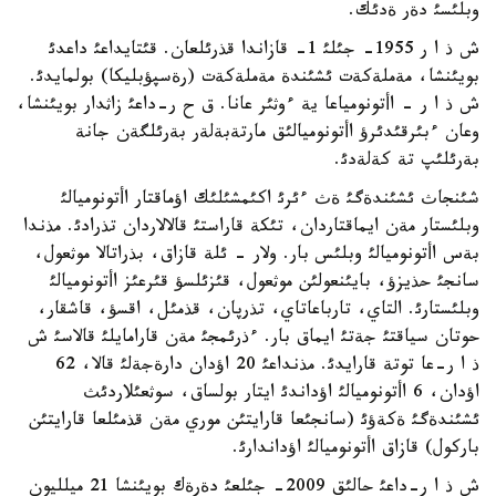
وبلئسئ دةر ةدئك.
ش ذ ا ر 1955- جئلئ 1- قازاندا قذرئلعان. قئتايداعئ داعدئ
بويئنشا، مةملةكةت ئشئندة مةملةكةت (رةسپؤبليكا) بولمايدئ.
ش ذ ا ر - اأتونومياعا ية ءوثئر عانا. ق ح ر-داعئ زاثدار بويئنشا،
وعان ءبئرقئدئرؤ اأتونوميالئق مارتةبةلةر بةرئلگةن جانة
بةرئلئپ تة كةلةدئ.
شئنجاث ئشئندةگئ ةث ءئرئ اكئمشئلئك اؤماقتار اأتونوميالئ
وبلئستار مةن ايماقتاردان، تئكة قاراستئ قالالاردان تذرادئ. مذندا
بةس اأتونوميالئ وبلئس بار. ولار - ئلة قازاق، بذراتالا موثعول،
سانجئ حذيزؤ، بايئنعولئن موثعول، قئزئلسؤ قئرعئز اأتونوميالئ
وبلئستارئ. التاي، تارباعاتاي، تذرپان، قذمئل، اقسؤ، قاشقار،
حوتان سياقتئ جةتئ ايماق بار. ءذرئمجئ مةن قارامايلئ قالاسئ ش
ذ ا ر-عا توتة قارايدئ. مذنداعئ 20 اؤدان دارةجةلئ قالا، 62
اؤدان، 6 اأتونوميالئ اؤداندئ ايتار بولساق، سوثعئلاردئث
ئشئندةگئ ةكةؤئ (سانجئعا قارايتئن موري مةن قذمئلعا قارايتئن
باركول) قازاق اأتونوميالئ اؤداندارئ.
ش ذ ا ر-داعئ حالئق 2009- جئلعئ دةرةك بويئنشا 21 ميلليون