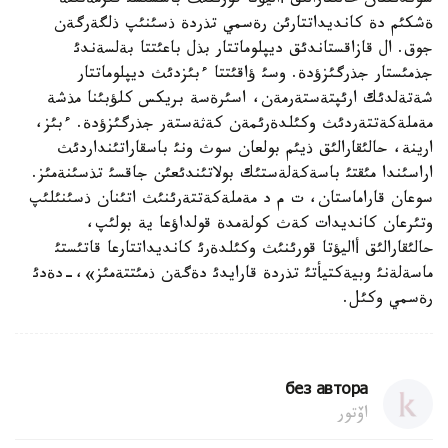
سوندئقتان حالئقارالئق أاليؤتا قورئنئث باسشئسئ قئزمةتئنة
ةشكئم دة كانديداتتارئن رةسمي تذردة ذسئنئپ ذلگةرگةن
جوق. ال قازاقستاندئق ديپلوماتتار بذل باعئتتا بةلسةندئ
جذمئستار جذرگئزؤدة. وسئ ؤاقئتتا ءبئزدئث ديپلوماتتار
شةتةلدئك ارئپتةستةرمةن، اسئرةسة بريكس كلؤبئنا مذشة
مةملةكةتتةردئث وكئلدةرئمةن كةثةستةر جذرگئزؤدة. ءبئز،
ارينة، حالئقارالئق ذيئم بولعان سوث ونئ باسقاراتئنداردئث
اراسئندا مئقتئ باسةكةلةستئك بولاتئندئعئن جاقسئ تذسئنةمئز.
سوعان قاراماستان، ت م د مةملةكةتتةرئنئث اتئنان ذسئنئلئپ
وتئرعان كانديدات كةث كولةمدة قولداؤعا ية بولئپ،
حالئقارالئق أاليؤتا قورئنئث وكئلدةرئ كانديداتتارعا قاتئستئ
ماسةلةنئ وبيةكتيأتئ تذردة قارايدئ دةگةن ذمئتتةمئز»،-دةدئ
رةسمي وكئل.
без автора
اۆتور