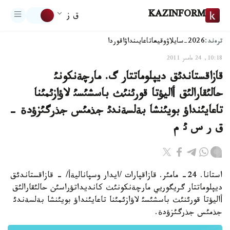
KAZINFORM
ق ز
ترەند:
2026-سايلاۋ
وقيعا
تاعايىنداۋ
اقوردا
10:18, 24 مامىر 2011
قازاقستاندئق ديپلوماتتار گ. مارچةنكونئ
حالئقارالئق أاليؤتا قورئنئث باسشئسئ لاؤازئمئنا
تاعايئنداؤ بويئنشا بةلسةندئ جذمئس جذرگئزؤدة -
ق ر س ئ م
استانا. 24- مامئر. قازاقپارات /ايدار وسپاناليةأ/ - قازاقستاندئق
ديپلوماتتار گريگوريي مارچةنكونئث كانديداتؤراسئن حالئقارالئق
أاليؤتا قورئنئث باسشئسئ لاؤازئمئنا تاعايئنداؤ بويئنشا بةلسةندئ
جذمئس جذرگئزؤدة.