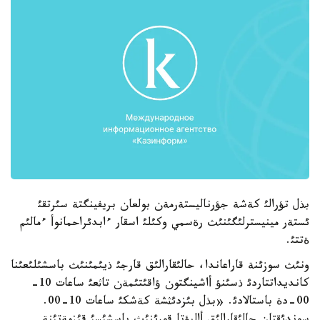
بذل تؤرالئ كةشة جؤرناليستةرمةن بولعان بريفينگتة سئرتقئ
ئستةر مينيسترلئگئنئث رةسمي وكئلئ اسقار ءابدئراحمانوأ ءمالئم
ةتتئ.
ونئث سوزئنة قاراعاندا، حالئقارالئق قارجئ ذيئمئنئث باسشئلئعئنا
كانديداتتاردئ ذسئنؤ أاشينگتون ؤاقئتئمةن تاثعئ ساعات 10-
00-دة باستالادئ. «بذل بئزدئثشة كةشكئ ساعات 10-00.