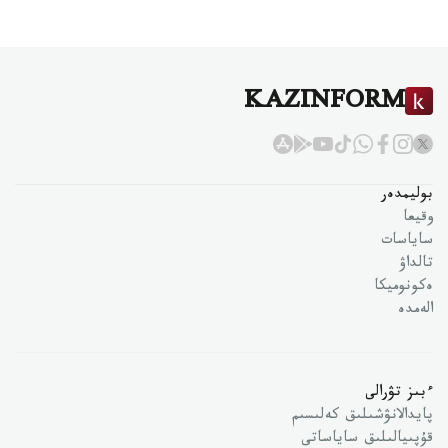
KAZINFORM
بوليمدەر
وقيعا
ساياسات
تالداۋ
ەكونوميكا
الەمدە
ءبىز تۋرالى
پايدالانۋشىلىق كەلىسىم
قۇپىيالىلىق ساياساتى