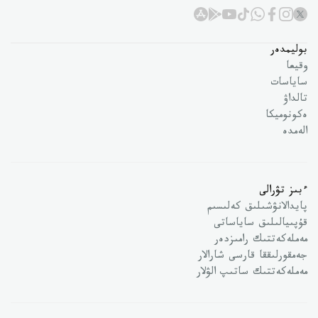
بوليمدەر
وقيعا
ساياسات
تالداۋ
ەكونوميكا
الەمدە
ءبىز تۋرالى
پايدالانۋشىلىق كەلىسىم
قۇپىيالىلىق ساياساتى
مەملەكەتتىك رامىزدەر
جەمقورلىققا قارسى شارالار
مەملەكەتتىك ساتىپ الۋلار