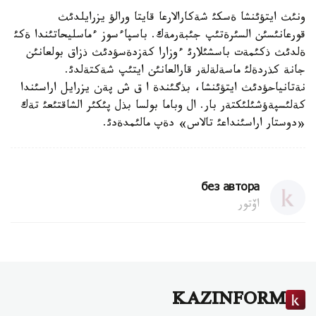
ونئث ايتؤئنشا ةسكئ شةكارالارعا قايتا ورالؤ يزرايلدئث
قورعانئسئن السئرةتئپ جئبةرمةك. باسپاءسوز ءماسليحاتئندا ةكئ
ةلدئث ذكئمةت باسشئلارئ ءوزارا كةزدةسؤدئث ذزاق بولعانئن
جانة كذردةلئ ماسةلةلةر قارالعانئن ايتئپ شةكتةلدئ.
نةتانياحؤدئث ايتؤئنشا، بذگئندة ا ق ش پةن يزرايل اراسئندا
كةلئسپةؤشئلئكتةر بار. ال وباما بولسا بذل پئكئر الشاقتئعئ تةك
«دوستار اراسئنداعئ تالاس» دةپ مالئمدةدئ.
без автора
اۆتور
KAZINFORM