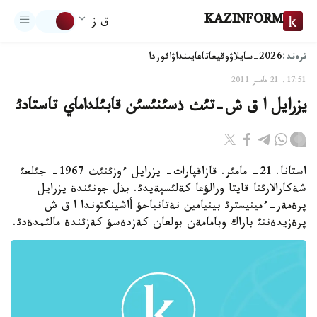
KAZINFORM
ق ز
ترەند:
2026-سايلاۋ
وقيعا
تاعايىنداۋ
اقوردا
17:51, 21 مامىر 2011
يزرايل ا ق ش-تئث ذسئنئسئن قابئلداماي تاستادئ
استانا. 21- مامئر. قازاقپارات- يزرايل ءوزئنئث 1967- جئلعئ
شةكارالارئنا قايتا ورالؤعا كةلئسپةيدئ. بذل جونئندة يزرايل
پرةمةر-ءمينيسترئ بينيامين نةتانياحؤ أاشينگتوندا ا ق ش
پرةزيدةنتئ باراك وبامامةن بولعان كةزدةسؤ كةزئندة مالئمدةدئ.