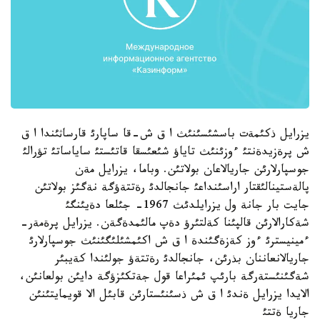
يزرايل ذكئمةت باسشئسئنئث ا ق ش-قا ساپارئ قارساثئندا ا ق
ش پرةزيدةنتئ ءوزئنئث تاياؤ شئعئسقا قاتئستئ ساياساتئ تؤرالئ
جوسپارلارئن جاريالاعان بولاتئن. وباما، يزرايل مةن
پالةستينالئقتار اراسئنداعئ جانجالدئ رةتتةؤگة نةگئز بولاتئن
جايت بار جانة ول يزرايلدئث 1967- جئلعا دةيئنگئ
شةكارالارئن قالپئنا كةلتئرؤ دةپ مالئمدةگةن. يزرايل پرةمةر-
ءمينيسترئ ءوز كةزةگئندة ا ق ش اكئمشئلئگئنئث جوسپارلارئ
جاريالانعاننان بذرئن، جانجالدئ رةتتةؤ جولئندا كةيبئر
شةگئنئستةرگة بارئپ ئمئراعا قول جةتكئزؤگة دايئن بولعانئن،
الايدا يزرايل ةندئ ا ق ش ذسئنئستارئن قابئل الا قويمايتئنئن
جاريا ةتتئ