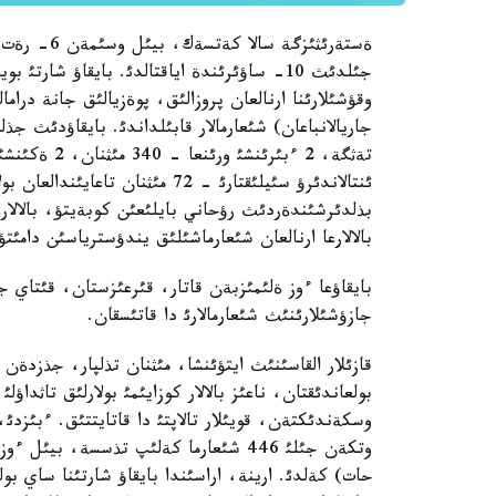
وقؤشئلارئنا ارنالعان پروزالئق، پوةزيالئق جانة درا
ئنتالاندئرؤ سئيلئقتارئ - 72 مئث
بذلدئرشئندةردئث رؤحاني بايلئعئن كوبةيتؤ، بالالارع
بالالارعا ارنالعان شئعارماشئلئق يندؤسترياسئن دامئتؤ 
بايقاؤعا ءوز ةلئمئزبةن قاتار، قئرعئزستان، قئتاي 
جازؤشئلارئنئث شئعارمالارئ دا قاتئسقان.
قازئلار القاسئنئث ايتؤئنشا، مئثنان تذلپار، جذزدةن 
بولعاندئقتان، ناعئز بالالار كوزايئمئ بولارلئق تاثداؤ
وسكةندئكتةن، قويئلار تالاپتئ دا قاتايتتئق. ءبئزدئ،
حات) كةلدئ. ارينة، اراسئندا بايقاؤ شارتئنا ساي بول