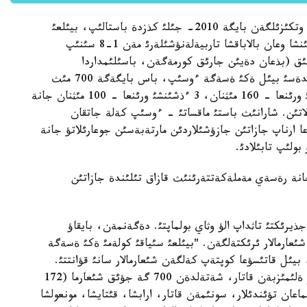
ةستةرئثئزگة سالا كةتسةك، بيئل وسئمةن 6- رةت وتكئزئلگةن بايگة 2010- جئلئ كذزدة باستالئپ، بيئلعئ
جئلدئث 10- ساؤئرئندة اياقتالدئ. بايقاؤ شارتئ بويئنشا وعان بالاباقشا تاربيةلةنؤشئلةرئ مةن 1-8 سئنئپ
مالئق (بذعان دةيئن جارئق كورمةگةن، باسئلئمداردا
جاريالانباعان) شئعارمالار قابئلداندئ. بايقاؤدئث جذلدةسئ بيئل ةكئ ةسةگة ءوسئپ، باس بايگةگة 700 مئث
تةثگة، 2 ءبئرئنشئ ورئنعا - 340 مئثنان، 2 ةكئنشئ ورئنعا - 160 مئثنان، 3 ءذشئنشئ ورئنعا - 100 مئثنان جانة
نان تاعايئندالعان بولاتئن. شارانئث باستئ ماقساتئ - ءوسئپ كةلة جاتقان
ا ارناپ جازاتئن جازؤشئلاردئن مارتةبةسئن جوعارئلاتؤ جانة
بولئپ تابئلادئ.
جانة رةسةي مةملةكةتتةرئنئث قازاق تئلئندة جازاتئن
جذيرئكتئ تاثداپ الؤ وثاي بولماپتئ. دةگةنمةن، بايقاؤ
لئ شئعارمالار ئرئكتةلگةن. "بيئلعئ سئياقئ كولةمئ ةكئ ةسةگة
 بيئل قاتئسؤعا كوپتةپ كةلگةن شئعارمالار سانئ قؤانتتئ.
وتكةن جئلئ 446 شئعارما كةلئپ تذسسة، بيئل ءوز ةلئمئزبةن قاتار، شةتةلدةن 700 گة جؤئق شئعارما (172
ماعان تؤئندئلار، سونئمةن قاتار، ارابشا، قئتايشا، مونعولشا