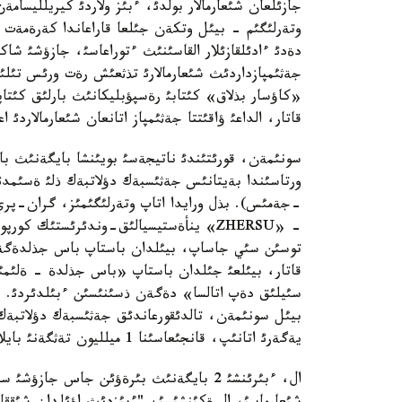
جازئلعان شئعارمالار بولدئ، ءبئز ولاردئ كيريلليسام
وتةرلئگئم - بيئل وتكةن جئلعا قاراعاندا كةرةمةت 
دةدئ ءادئلقازئلار القاسئنئث ءتوراعاسئ، جازؤشئ شا
جةثئمپازداردئث شئعارمالارئ تذثعئش رةت ورئس تئل
«كاؤسار بذلاق» كئتابئ رةسپؤبليكانئث بارلئق كئتاپح
قاتار، الداعئ ؤاقئتتا جةثئمپاز اتانعان شئعارمالاردئ
سونئمةن، قورئتئندئ ناتيجةسئ بويئنشا بايگةنئث ب
ورتاسئندا بةيتانئس جةثئسبةك دؤلاتبةك ذلئ ةسئمدئ 
-جةمئس). بذل ورايدا اتاپ وتةرلئگئمئز، گران-پري
- «ZHERSU» ينأةستيسيالئق-وندئرئستئك ك
قاتار، بيئلعئ جئلدان باستاپ «باس جذلدة - ةلئمئزد
سئيلئق دةپ اتالسا» دةگةن ذسئنئسئن ءبئلدئردئ. شار
بيئل سونئمةن، تالدئقورعاندئق جةثئسبةك دؤلاتبةك ذ
يةگةرئ اتانئپ، قانجئعاسئنا 1 ميلليون تةثگةنئ بايلادئ.
ال، ءبئرئنشئ 2 بايگةنئث بئرةؤئن جاس جازؤ