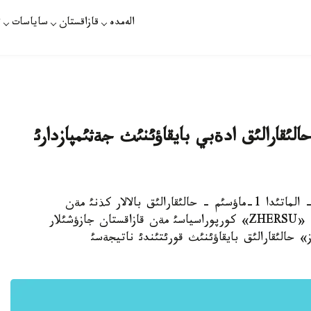
الەمدە
قازاقستان
ساياسات
ت
 حالئقارالئق ادةبي بايقاؤئنئث جةثئمپازدارئ
الماتئ. 21- مامئر. قازاقپارات /ءنازيرا ةلةؤحان/ - الماتئدا 1-ماؤسئم - حالئقارالئق بالالار كذنئ مةن
قازاقستان تاؤةلسئزدئگئنئث 20 جئلدئعئنا وراي، «ZHERSU» كورپوراسياسئ مةن قازاقستان جازؤشئلار
 حالئقارالئق بايقاؤئنئث قورئتئندئ ناتيجةسئ