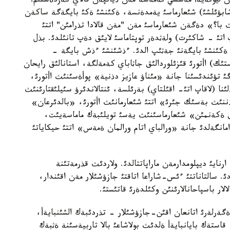
ن ليونةيةأ مةسسي نةمةسة مةن ذياتپةن قالاي كةزدةستئم؟"
-شابؤئلشئ) شئعارماسئ يةمدةنسة، ةكئنشئ ةكئ بايگةگة ساكةن
ث با؟» دةگةن شئعارماسئ مةن "مةن قالادا تذرامئن" اتتئ
 اتئ - شاكئرت) ولةثدةر توپتاماسئ لايئق دةپ تانئلدئ. بذل
ا ةكئنشئ بايگةنئ جةثئپ الدئ. ءذشئنشئ ءذش بايگة -
ك) اأتورئ قئزئلوردالئق جاثاباي كةمةلگة، استانالئق رايحان
 تؤئندئسئنا جانة «مئناؤ عازيز دذنية» پوأةسئنئث اأتورئ،
(لاقاپ اتئ- اقئلتاي) بةرئلسة، ئنتالاندئرؤ سئيلئقتارئنئث
ننئث بةسئك جئرئ» اتتئ شئعارمانئث اأتورئ، «بالدئرعان»
ق ةكةنمئن» شئعارماسئنئث يةسئ تويلئبةك ماماسةيئت،
انگةلدئ جانة «ورالباي اتام ورالمان ةمةس» اتتئ حيكاياتئ
ارنايئ ديپلومدارمةن ماراپاتتالدئ. ولاردئث قذرمةتئنة
. سالتاناتتئ ءئس-شاراعا اتاقتئ جازؤشئلار مةن اقئندار،
ار باسپاحانالارئنئن وكئلدةرئ قاتئستئ.
گةرلةرئ اتانعان اقئن-جازؤشئلار - تذردئبةك الشئنبايةأ،
استةك بايانبايةأ ةلدئث بولاشاعئ بالا تاربيةسئنة ةثبةك