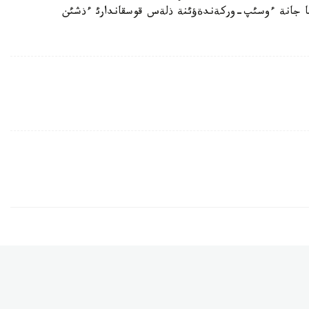
ؤئنا جانة ءوسئپ-وركةندةؤئنة ذلةس قوسقاندارئ ءذشئن