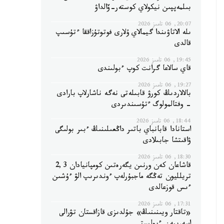
بىلمەپپىن نيكولاي كوستەر-ۆالداۋ
20:07, 06 تامىز 2026
ىلە الاتاۋىندا گيمالاي ۇلارى فوتوتۇزاققا ءتۇسىپ
قالدى
19:45, 06 تامىز 2026
قاي سالاعا گرانت كوپ ءبولىندى
19:27, 06 تامىز 2026
بالالاردىڭ كورۋ قابىلەتى نەگە ناشارلاپ بارادى
- وفتالمولوگ ءتۇسىندىردى
18:44, 06 تامىز 2026
استانادا قابانباي باتىر داڭعىلىنىڭ ءبىر بولىگى
ۋاقىتشا جابىلادى
18:30, 06 تامىز 2026
قاشاعان كەن ورنىن يگەرەتىن كومپانيادان 2,3
تريلليون تەڭگە ماجبۇرلەپ ءوندىرىپ الۋ ءۇشىن
ءىس قوزعالدى
17:31, 06 تامىز 2026
«تاقتار ويىنىنىڭ» جۇلدىزى قازاقستان تۋرالى