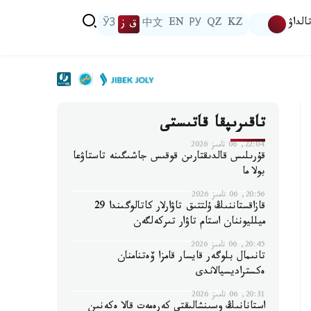
الداۋ
KZ
QZ
РУ
EN
中文
ق ز
ЎЗ
تاقىرىپقا قاتىستى
22:04, 06 تامىز 2026
قۇرىلىس قالدىقتارىن قوقىس جاشىگىنە تاستاۋعا
بولا ما
20:56, 06 تامىز 2026
قازاقستاننىڭ ۇلتتىق تاۋارلار كاتالوگىندا 29
ميلليوننان استام تاۋار تىركەلگەن
20:45, 06 تامىز 2026
تانىمال بلوگەر قايسار قامزا ۆەتنامنان
ەكستراديسيالاندى
20:31, 06 تامىز 2026
استانانىڭ وسىنشالىقتى كەرەمەت قالا ەكەنىن