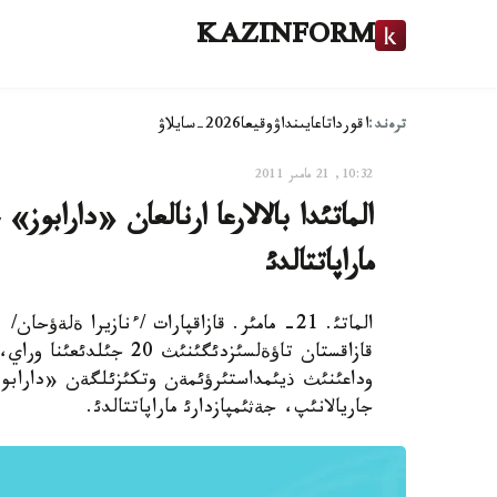
KAZINFORM
ترەند:
اقوردا
تاعايىنداۋ
وقيعا
2026-سايلاۋ
10:32, 21 مامىر 2011
الماتئدا بالالارعا ارنالعان «دارابوز»
ماراپاتتالدئ
وداعئنئث ذيئمداستئرؤئمةن وتكئزئلگةن «دارابوز»
جاريالانئپ، جةثئمپازدارئ ماراپاتتالدئ.