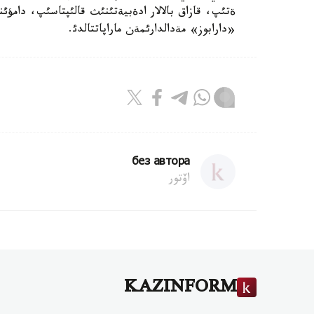
ةتئپ، قازاق بالالار ادةبيةتئنئث قالئپتاسئپ، دام
«دارابوز» مةدالدارئمةن ماراپاتتالدئ.
без автора
اۆتور
KAZINFORM