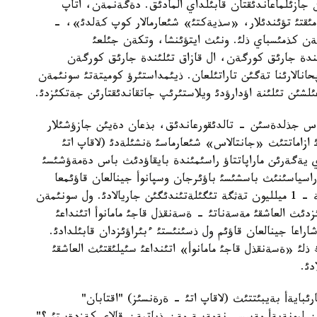
ةن جازئلماعاندئقتان قابئلداي المادئق. دةگةنمةن، اتاپ
مئقتئ تؤئندئلار، «سذيةكتئ» شئعارمالار كوپ كةلدئ»، -
كةن كذمئسباي ذلئ. ونئث ايتؤئنشا، وتكةن جئلعئ
ئندة جارئق كورگةن، ال قازاق تئلئندة جارئق كورگةن
انالارئنا تةگئن تاراتئلعان. ذيئمداستئرؤ كوميتةتئ سونئمةن
 اعئلشئن تئلئنة اؤدارؤدئ ويلاستئرئپ جاتقاندئقتارئن جةتكئزدئ.
اس جذلدةسئن - تالدئقورعاندئق، بذعان دةيئن جازؤشئلار
ازاماتتئث «جانتالاس» شئعارماسئ ةنشئلةدئ (لاقاپ اتئ
 يةگةرئن ماراپاتتاؤ راسئمئندة بايقاؤدئث باس دةمةؤشئسئ
ورپوراسياسئنئث باسشئسئ باؤئرجان وسپانوأ جينالعان قاؤئمعا
توسئن سئي جاساپ، بيئلدان باستاپ باس جذلدةگة - 1 ميلليون تةثگة تئگئلةتئندئگئن جاريالادئ. ول سونئمةن
ئث العاشقئ مةسةناتئ - ةسةنقذل قاجئ مامانوأ اتئنداعئ
اعا جينالعان قاؤئم ول ذسئنئستئ ءبئراؤئزدان قابئلدادئ.
لئ «ةسةنقذل قاجئ مامانوأ» اتئنداعئ سئيلئقتئث العاشقئ
شئ سارئبايةأ بةيبئتتئث (لاقاپ اتئ - ةرةنسئز) "اقتابان"