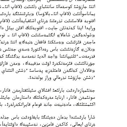
شئعارماسئ، ال ةكئنشئسئن "ءبئزدئث اؤئلدان شئققا
اتتئ جازؤشئ كوسةمالئ ساتتئباي ذلئنئث (لاقاپ اتئ
يماناسوأتئث (لاقاپ اتئ-بالاؤسا) «بئرئنشئگة باردئ
اقتوبة قالاسئنئث تذرعئنئ ةرتاي اشئقبايةأتئث (لاقاپ
ورايدا ايتا كةتةتئن جايت، اقتوبةلئك اقئن بيئل د
«شولدةگةن شاعالا» اثگئمةسئنئث (لاقاپ اتئ - توستئ
ماجةن قئزئنئث «ةسئكتئ قاققان ةثبةك» اتتئ ةرتةگئ
«ذلان» گازةتئنئث باس رةداكتورئ ةسةي جةثئس ذلئنا 
قذرمةت-ءئلتيپاتئنا «اجة الديئ نةمةسة بذگئنگئ كذ
جؤرنالئنئث قئزمةتكةرئ اؤئت مذقيبةك، «مةن قازا
«قالادان كةلگةن قاعئلةز» پةساسئ ءذشئن التئناي ام
ءذشئن جازؤشئ نذرعالي وراز بولةندئ.
جةثئمپازداردئث بارلئعئ اقشالاي سئيلئقتارمةن قاتار، 
سونئمةن قاتار، ارنايئ مةرةكةلئك داستارحان جايئلدئ
اكئمشئلئك، مادةنيةت جانة قوعام قايراتكةرلةرئ، بالال
شارا بارئسئندا بذعان دةيئنگئ بايقاؤدئث باس جذلدة
ةرتاي ايعالي، كاكةن قامزين، نةسئپبةك داؤئتايةأ، ق