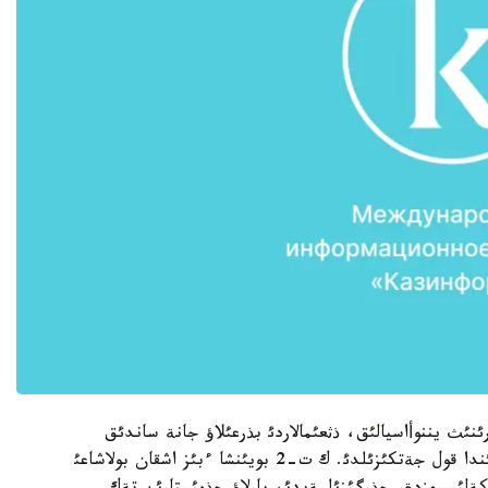
ئث يننوأاسيالئق، ذثعئمالاردئ بذرعئلاؤ جانة ساندئق
باسسةيندئك ذلگئلةؤ ادئستةرئن قولدانؤدئث ارقاسئندا قول جةتكئزئلدئ. ك ت-2 بويئنشا ءبئز اشقان بولاشاعئ