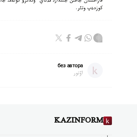
قازاقستان جاقئن جئلدارئ مذناي ءوندئرؤ كولةمئ جا
كوزدةپ وتئر.
без автора
اۆتور
KAZINFORM