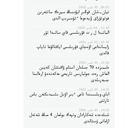
09:07, 05 تامىز 2026
تيان-شان قوڭىر ايۋىنىڭ سيرەك ساتتەرىن
فوتوتۇزاق ۆيدەوعا ءتۇسىرىپ الدى
11:42, 04 تامىز 2026
الماتىدا ل ر ت قۇرىلىسى قاي ساتىدا تۇر
15:42, 03 تامىز 2026
زايسانداعى اۋەجاي قۇرىلىسى اياقتالۋعا تاياپ
قالدى
15:06, 03 تامىز 2026
ەلىمىزدە 70 جىلدان استام ۋاقىتتان كەيىن
العاش رەت جولبارىس تاريحي مەكەندەۋ ارەالىنا
جىبەرىلدى
14:52, 03 تامىز 2026
اباي وبلىسىندا تاعى ءبىر اۋىل ىشىمدىكتەن باس
تارتتى
14:23, 03 تامىز 2026
شىلدەدە شەكارادان وتپەك بولعان 4 مىڭ شەتەل
ازاماتى ۇستالدى