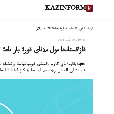
KAZINFORM
ترەند:
اقوردا
تاعايىنداۋ
وقيعا
2026-سايلاۋ
10:41, 20 مامىر 2011
قازاقستاندا مول مذناي قورئ بار تاعئ
قاباتئنان العاش رةت مذناي جانة گاز اعئنئ الئنعان