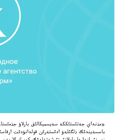
«مذنداي جةتئستئككة سةيسميكالئق بارلاؤ جذمئستارئن