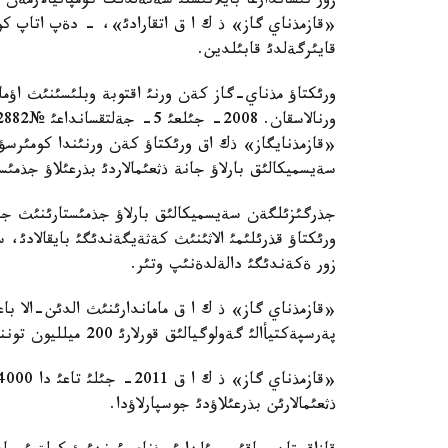
زور نئساندارعا بايلانئستئ شةتةلدئك كومپانيالارمةن
«قازمذناي گاز» ذ ك ا ق اتقارادئ»، - دةپ اتاپ كو
قايئرگةلدئ قابئلدين.
سةيسميكالئق بارلاؤ جانة ذثعئمالاردئ بذرعئلاؤ جذمئ
زور ةكةندئگئ دالةلدةنئپ وتئر.
پةرسپةكتيأالئ گةولوگيالئق قورلارئ 200 ميلليون توننادان استام بولئپ وتئر.
ذثعئمالارئن بذرعئلاؤدئ جوسپارلاؤدا.