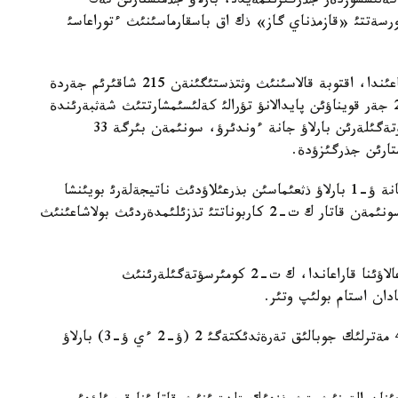
 كةلئسسوزدةر جذرگئزئلمةيدئ، بارلاؤ جذمئستارئن تةك
رسةتتئ «قازمذناي گاز» ذك اق باسقارماسئنئث ءتوراعاسئ
ورئكتاؤ مذناي-گاز كةن ورنئ اقتوبة وبلئسئنئث اؤماعئندا، اقتوبة قالاسئنئث وثتذستئگئنةن 215 شاقئرئم جةردة
ورنالاسقان. 2008- جئلعئ 5- جةلتقسانداعئ №2882 جةر قويناؤئن پايدالانؤ تؤرالئ كةلئسئمشارتتئث شةثبةرئندة
«قازمذنايگاز» ذك اق ورئكتاؤ كةن ورنئندا كومئرسؤتةگئلةرئن بارلاؤ جانة ءوندئرؤ، سونئمةن بئرگة 33
ستارئن جذرگئزؤدة.
جذرگئزئلگةن سةيسميكالئق بارلاؤ جذمئستارئنئث جانة ؤ-1 بارلاؤ ذثعئماسئن بذرعئلاؤدئث ناتيجةلةرئ بويئنشا
ورئكتاؤ قذرئلئمئ الاثئنئث كةثةيگةندئگئ بايقالادئ، سونئمةن قاتار ك ت-2 كاربوناتتئ تذزئلئمدةردئث بولاشاعئنئث
«قازمذناي گاز» ذ ك ا ق ماماندارئنئث الدئن-الا باعالاؤئنا قاراعاندا، ك ت-2 كومئرسؤتةگئلةرئنئث
«قازمذناي گاز» ذ ك ا ق 2011- جئلئ تاعئ دا 4000 مةترلئك جوبالئق تةرةثدئكتةگئ 2 (ؤ-2 ءي ؤ-3) بارلاؤ