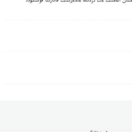
عئنان الةمنئث ةث ذزدئك ةلدةرئنئث قاتارئنا قوسئلؤدئ