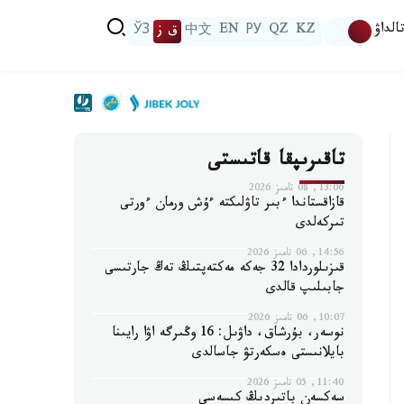
الداۋ
KZ
QZ
РУ
EN
中文
ق ز
ЎЗ
تاقىرىپقا قاتىستى
13:06, 08 تامىز 2026
قازاقستاندا ءبىر تاۋلىكتە ءۇش ورمان ءورتى
تىركەلدى
14:56, 06 تامىز 2026
قىزىلوردادا 32 جەكە مەكتەپتىڭ تەڭ جارتىسى
جابىلىپ قالدى
10:07, 06 تامىز 2026
نوسەر، بۇرشاق، داۋىل: 16 وڭىرگە اۋا رايىنا
بايلانىستى ەسكەرتۋ جاسالدى
11:40, 05 تامىز 2026
سەكسەن باتىردىڭ كىسەسى