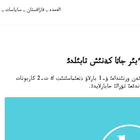
الەمدە
قازاقستان
ساياسات
ت
 ءبئر جاثا كةنئش تابئلدئ
aquo;قازمذناي گاز» ذلتتئق كومپانياسئ ورئكتاؤ كةن ورنئنداعئ ؤ-1 بارلاؤ ذثعئماسئنئث ك ت-2 كاربونات
دئعئ تؤرالئ حابارلايدئ.