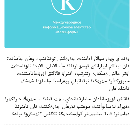
بذنداي وپةراسيالار ادامنئث جذرةگئن توقتاتئپ، وعان جاساندئ
قان اينالئم اپپاراتئن قوسؤ ارقئلئ جاسالاتئن. الايدا ناؤقاستئث
اؤئر حالئن ةسكةرة وتئرئپ، اتئراؤ قالالئق اؤرؤحاناسئنئث
حيرؤرگتارئ جذرةكتئ توقتاتپاي وپةراسيا جاساؤعا شةشئم
قابئلداعان.
قالالئق اؤرؤحانادان حابارلاعانداي، ةث قيئنئ - جذرةك دارئگةرئ
مةيرام نذعمانوأتئث سوعئپ تذرعان جذرةكتئث قان تامئرئنا
ديامةترئ 1،5 ميلليمةتر كولةمئندةگئ تئگئس ءتذسئرؤئ بولدئ.