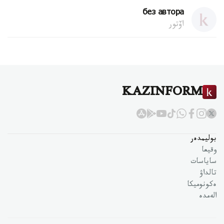
без автора
اۆتور
KAZINFORM
بوليمدەر
وقيعا
ساياسات
تالداۋ
ەكونوميكا
الەمدە