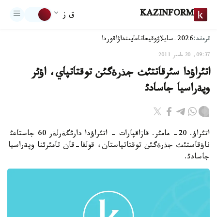
KAZINFORM
ق ز
ترەند:
2026-سايلاۋ
وقيعا
تاعايىنداۋ
اقوردا
09:37, 20 مامىر 2011
اتئراؤدا سئرقاتتئث جذرةگئن توقتاتپاي، اؤئر
وپةراسيا جاسادئ
اتئراؤ. 20- مامئر. قازاقپارات - اتئراؤدا دارئگةرلةر 60 جاستاعئ
ناؤقاستئث جذرةگئن توقتاتپاستان، قولقا-قان تامئرئنا وپةراسيا
جاسادئ.