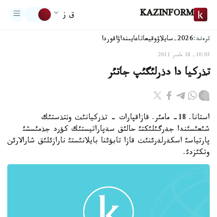
KAZINFORM
ق ز
ترەند:
2026-سايلاۋ
وقيعا
تاعايىنداۋ
اقوردا
10:03, 18 مامىر 2011
تذركيا دا دذرلئگئپ جاتئر
استانا. 18- مامئر. قازاقپارات - تذركيانئث وثتذستئك
شئعئسئندا جةرگئلئكتئ حالئق سةپاراتيستئك كؤرد جذمئسشئ
پارتياسئ اسكةرلةرئنئث قازا تابؤئنا بايلانئستئ نارازئلئق شارالارئن
وتكئزدئ.