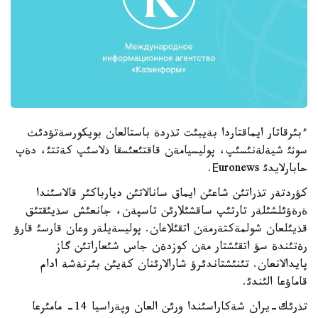
ءبئرقاتار ايماقتاردا بةيبئت تذردة باستالعان بويكورسةتؤدئث
سوثئ شيةلةنئسئپ، پوليسيامةن قاقتئعئسقا ذلاسئپ كةتتئ، دةپ
حابارلايدئ Еuronews.
كؤردتةر تذراتئن شاعئن ايماق سانالاتئن ديارباكئر قالاسئندا
ةرةؤئلشئلةر تارتئپ ساقشئلارئن تاسپةن، جانعئش سذيئقتئق
قذيئلعان شولمةكتةرمةن اتقئلاعان. پوليسةيلةر وعان قارسئ قارؤ
رةتئندة سؤ اتقئشتار مةن كوزدةن جاس شئعاراتئن گاز
پايدالانعان. تئنئشتاندئرؤ شارالارئنان كةيئن بئرنةشة ادام
قاماؤعا الئندئ.
تذرئك-يران شةكاراسئندا ورئن العان وپةراسيا 14- مامئرعا