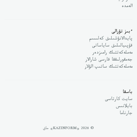
الەمدە
ءبىز تۋرالى
پايدالانۋشىلىق كەلىسىم
قۇپىيالىلىق ساياساتى
مەملەكەتتىك رامىزدەر
جەمقورلىققا قارسى شارالار
مەملەكەتتىك ساتىپ الۋلار
باسقا
سايت كارتاسى
بايلانىس
جارناما
© 2026 «KAZINFORM» حاق