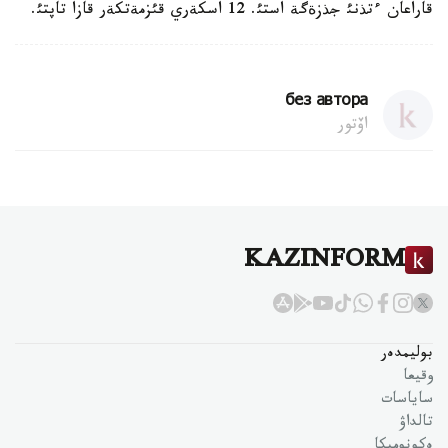
قاراعان ءتذنئ جذزةگة استئ. 12 اسكةري قئزمةتكةر قازا تاپتئ.
без автора
اۆتور
KAZINFORM
بوليمدەر
وقيعا
ساياسات
تالداۋ
ەكونوميكا