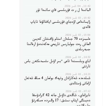
11:42, 04 تامىز 2026
الماتىدا ل ر ت قۇرىلىسى قاي ساتىدا تۇر
15:42, 03 تامىز 2026
زايسانداعى اۋەجاي قۇرىلىسى اياقتالۋعا تاياپ
قالدى
15:06, 03 تامىز 2026
ەلىمىزدە 70 جىلدان استام ۋاقىتتان كەيىن
العاش رەت جولبارىس تاريحي مەكەندەۋ ارەالىنا
جىبەرىلدى
14:52, 03 تامىز 2026
اباي وبلىسىندا تاعى ءبىر اۋىل ىشىمدىكتەن باس
تارتتى
14:23, 03 تامىز 2026
شىلدەدە شەكارادان وتپەك بولعان 4 مىڭ شەتەل
ازاماتى ۇستالدى
07:12, 03 تامىز 2026
نايزاعاي، شاڭدى داۋىل جانە 42 گرادۋسقا
دەيىنگى اپتاپ ىستىق: 17 وڭىردە ەسكەرتۋ