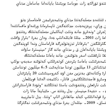
تةؤ تؤرالئ» زاث جوباسئ بويئنشا بايانداما جاساعان مذناي
ئشئندة مةملةكةتتئ مذناي ونئمدةرئمةن قامتامسئز ةتؤ
ن وراي، پرةزيدةنت جذكتةگةن تاپسئرمانئ ورئنداؤ ماقساتئندا
رئن ءوندئرؤ جانة ونئث اينالئمئن مةملةكةتتئك رةتتةؤ
تؤرالئ» زاث جوباسئن ازئرلةگةن بولاتئن. قولدانئستاعئ زاث 2003- جئلئ قابئلدانئپ ةدئ. ودان بةرئ ءبئراز ؤاقئت
نگئزئلگةن ءبئرقاتار تذزةتؤلةرگة قاراماستان وندا كوپتةگةن
يئنشا بايانداعان ق ر مذناي جانة گاز ءمينيسترئ ساؤات
20- جئلدان بةرئ سئرتقئ نارئقتئث اسةر ةتؤئنةن جانة باعانئ مةملةكةتتئك
ونئمدةرئنئث باعاسئ بئردةن كوتةرئلئپ كةتؤئنة سةبةپ بولئپ
وتئرعان ةدئ. «ءبئز قازئرگئ ؤاقئتتا دا ئشكئ نارئقتا تذتئناتئن 13 ميلليون توننا مذنايدئث 6،5 ميلليون تونناسئن
رةسةيدةن يمپورتتاپ وتئرمئز. سونئمةن قاتار، جوعارئ وكتاندئق بةنزين مةن اؤة كةروسينئنئث 20 پايئزئنان
ءوسئرؤ قاجةتتئلئگئمةن قاتار، ذكئمةت الدئنا قويئلعان
ئث نارئعئن رةتتةؤدئث باستئ تةتئگئنة ءوتؤدئ قاراستئراتئن
- دةيدئ مينيستر. بذل رةتتة س. مئثبايةأ جاثا زاث
 تةتئكتئث 2009- جئلدان بةرئ قولدانئلئپ كةلة جاتقانئن اتاپ ءوتتئ. بذل تاجئريبة
جذزئندة ءوزئنئث تيئمدئلئگئن كورسةتتئ. «اتاپ ايتساق، 2009- جئلدان بةرئ مذناي ونئمدةرئنئث نةگئزگئ