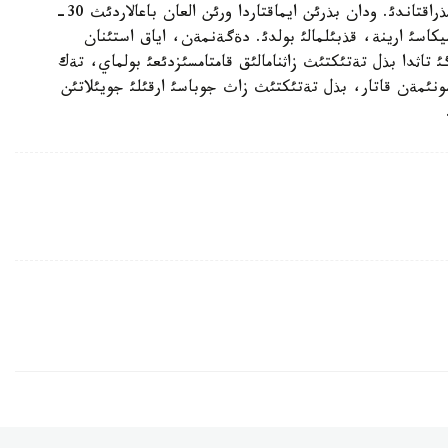
تذرلةرئن رةسپؤبليكا ايماقتارئنا جةتكئزؤ ءبئرشاما تذراقتاندئ. ودان بذرئن ايماقتاردا ورئن العان باعالاردئث 30-
اميكاسئ ارينة، قذبئلمالئ بولدئ. دةگةنمةن، اياق استئنان
 تاثدا بذل تةتئكتئث زاثنامالئق قامتامسئزدئعئ بولماي، تةك
ئمةن قاتار، بذل تةتئكتئث زاث جوباسئ ارقئلئ جويئلاتئن