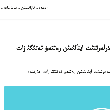
الەمدە
قازاقستان
ساياسات
ت
لةرئنئث اينالئمئن رةتتةؤ تةتئگئ زاث
ئمدةرئنئث اينالئمئن رةتتةؤ تةتئگئ زاث جذزئندة