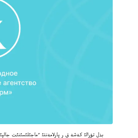
بذل تؤرالئ كةشة ق ر پارلامةنتئ ءماجئلئسئنئث جال