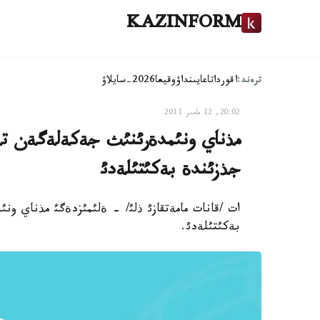
KAZINFORM
ترەند:
اقوردا
تاعايىنداۋ
وقيعا
2026-سايلاۋ
20:02, 12 مامىر 2011
مذناي ونئمدةرئنئث جةكةلةگةن تذر
جذزئندة بةكئتئلةدئ
ات /قانات مامةتقازئ ذلئ/ - ةلئمئزدةگئ مذناي ون
بةكئتئلةدئ.