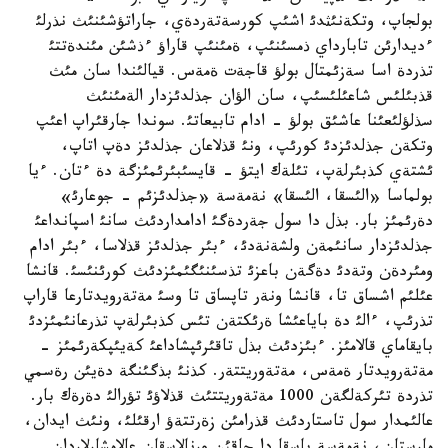
بولجاپ، وتكةنئثدئ اشئپ كورسةتةردةي، جاراتؤشئنئث نذرلئ
ءديدارئن تابارداي ذمسئنئپ، ةمئنئپ قاراؤ ءذشئن مئندةتتئ
تذردة اسا سةزئمتال بولؤ قاجةت ةمةس. قيالئندا سان مئث
قذبئلئس شاعئلئسئپ، سان الؤان جذلدئزدار الةمئنئث
سذلؤلئعئنا عاشئق بولؤ - ادام تابيعاتئ. سوندا جارقئراپ اعئپ
وتكةن جذلدئزدئ كورئپ، ونئ قذلاعان جذلدئز دةپ اتاپ،
ئشتةي كذبئرلةپ، تئلةك ايتؤ - قايسئبئرئمئزگة دة ءتان. ءيا
بولماسا «الئسقا، الئسقا» نةمةسة «جذلدئزئم - جوعارئ»
دةرئمئز بار. بذل دا سول جةردةگئ ادامداردئث سانئ اسپانداعئ
جذلدئزدار سانئمةن ولشةنةدئ، ءبئر جذلدئز قذلاسا، ءبئر ادام
ومئردةن وتةدئ دةگةن باعزئ تذسئنئگئمئزدئث كورئنئسئ. قانشا
عئلئم اشساق تا، قانشا ونةر تاپساق تا وسئ مةتةرويدتارعا قاراپ
تذرئپ، ءالئ دة باياعئشا ةرئكتةن تئس كذبئرلةپ تذرعانئمئزدئ
بايقاماي قالامئز. ءبئزدئث بذل تاقئرئپشاداعئ كةيئپكةرئمئز -
مةتةرويدتار ةمةس، مةتةوريتتةر. كذنئ بذگئنگة دةيئن رةسمي
تذردة تئركةلگةن 1000 مةتةوريتتئث قذلاؤئ تؤرالئ دةرةك بار.
عالئمدار سول تاستاردئث قذرامئن زةرتتةؤ ارقئلئ، ونئث ايدان،