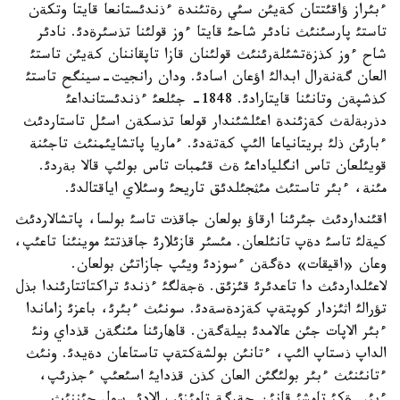
ءبئراز ؤاقئتتان كةيئن سئي رةتئندة ءذندئستانعا قايتا وتكةن
تاستئ پارسئنئث نادئر شاحئ قايتا ءوز قولئنا تذسئرةدئ. نادئر
شاح ءوز كذزةتشئلةرئنئث قولئنان قازا تاپقاننان كةيئن تاستئ
العان گةنةرال ابدالئ اؤعان اسادئ. ودان رانجيت-سينگح تاستئ
كذشپةن وتانئنا قايتارادئ. 1848- جئلعئ ءذندئستانداعئ
دذربةلةث كةزئندة اعئلشئندار قولعا تذسكةن اسئل تاستاردئث
ءبارئن ذلئ بريتانياعا الئپ كةتةدئ. ءماريا پاتشايئمنئث تاجئنة
قويئلعان تاس انگلياداعئ ةث قئمبات تاس بولئپ قالا بةردئ.
مئنة، ءبئر تاستئث مئثجئلدئق تاريحئ وسئلاي اياقتالدئ.
اقئنداردئث جئرئنا ارقاؤ بولعان جاقذت تاسئ بولسا، پاتشالاردئث
كيةلئ تاسئ دةپ تانئلعان. مئسئر قازئلارئ جاقذتتئ موينئنا تاعئپ،
وعان «اقيقات» دةگةن ءسوزدئ ويئپ جازاتئن بولعان.
لاعئلداردئث دا تاعدئرئ قئزئق. ةجةلگئ ءذندئ تراكتاتتارئندا بذل
تؤرالئ اثئزدار كوپتةپ كةزدةسةدئ. سونئث ءبئرئ، باعزئ زاماندا
ءبئر الاپات جئن عالامدئ بيلةگةن. قاهارئنا مئنگةن قذداي ونئ
الداپ ذستاپ الئپ، ءتانئن بولشةكتةپ تاستاعان دةيدئ. ونئث
ءتانئنئث ءبئر بولئگئن العان كذن قذدايئ اسئعئپ ءجذرئپ،