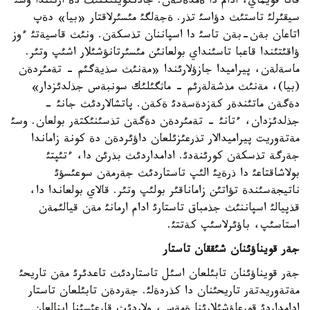
قانا قويماي، ادام دا ةمدةگةن. جادئگويلئكتئث دة ارتئندا وسئ
سيقئرلئ تاستئث دؤاسئ تذر. ةجةلگئ مئسئرلاقتار «بيا» دةپ
اتاعان بةن-بةن تاسئ دا اسپاننان تذسكةن. ونئث قاسيةتئ ءوز
ؤاقئتئندا قاعبا تاسئنداي بولعانئن مئسئرتانؤشئلار اشئپ وتئر.
ماسةلةن، پيراميدا جازؤلارئندا «مةنئث سذيةگئم - تةمئردةن
(بيا)، مةنئث مذشةلةرئم - ماثگئلئك سونبةس جذلدئزدار»
دةگةن ماتئندةر كةزدةسةدئ ةكةن. پاتشالاردئث جانئ -
جذلدئزدان، ءتانئ - تةمئردةن دةگةن تذسئنئكتةر بولعان. وسئ
مةتةوريت پيراميدالار تذرعئزئلعان داؤئردةن دة كونة زاماندا
جةرگة تذسكةن كورئنةدئ. ادامداردئث بذرئن دا، ءتئپتئ
بولاشاقتاعئ دا ذرةيئ الئپ تاستاردئث جةرمةن سوعئسؤئ
ناتيجةسئندة تؤاتئن زاماناقئر بولئپ وتئر. قالاي بولعاندا دا،
قذپيالئ اسپاننئث جذمباق تاستارئ ادام ارمانئ مةن قيالئمةن
استاسئپ، باؤئرلاسئپ كةتتئ.
جةر قويناؤئنان شئققان تاستار
جةر قويناؤئنان تابئلعان اسئل تاستاردئث تاعدئرئ مةن تاريحئ
مةتةوريدتةر تاريحئنان دا كذردةلئ. جةردةن تابئلعان تاستار
ادامداردئ قورعاؤشئلارئنا ةمةس، ولاردئث قارعئسئنا اينالعان