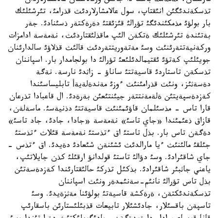
مارستان، نةمةسة باسقا دا جاقئن ورنالاسقان عالامشارلاردان
تذسكةندئگئن انئقتاپ، سول عالامشارلاردئث قذرامئ، تئرشئلئك
بار بولؤئ مذمكئندئگئ تؤرالئ قئزئقتئ دةرةكتةر ذسئنادئ. جةر
بةتئندة تئرشئلئك ةتكةن الئپ ماقذلئقتاردئث، نةمةسة ادامزات
وركةنيةتتةرئنئث وسئ مةتةوريتتةردئث قالئث قذلاؤئ سالدارئنان
جويئلئپ كةتؤئ ئقتيمالدئلئعئ تؤرالئ دا بولجامدار بار. اسپاننان
تذسكةن تاستاردئ قاسيةتتئ ساناؤ - زاثدئ نارسة. نةگة
دةسةثئز، ونئث قذرامئنئث ءوزئ مةندةلةيةأ تابليساسئندا
كةزدةسپةيتئن ةلةمةنتتةر جيئنتئعئن بةرةدئ. ال قاعبادا تذرعان
قارا تاس - مذسئلمان قاؤئمئنئث قاسيةتتئ دذنيةسئ. ماسةلةن،
قازاق ذعئمئندا «جاي تاسئ» نةمةسة «جادا، جادئ، جاد تاسئ»
دةگةن تاس بار. بذل تاستئ اق ءتذستئ نةمةسة قئلاث ءتذستئ
جئلقئ مالئنئث ءيا مارالدئث ئشئنةن شئعادئ دةيدئ. اق ءتذس -
جاي شاقئرادئ. وسئ دؤالئ تاستئ قولدانؤ ارقئلئ كذن جايلاتئپ،
ياعني جاثبئر شاقئرادئ. بذكئل تذركئ حالئقتارئندا كةزدةسةتئن
بذل تاس تؤرالئ نانئم-سةنئمدةر ونئث اسپاننان
تذسكةندئكتةن، ةرةكشة قاسيةتئ بولؤئنا مةثزةيدئ. وسئ
تاسپةن باقسئلار، جادئشئلار تابيعات قذبئلئستارئن باسقارئپ