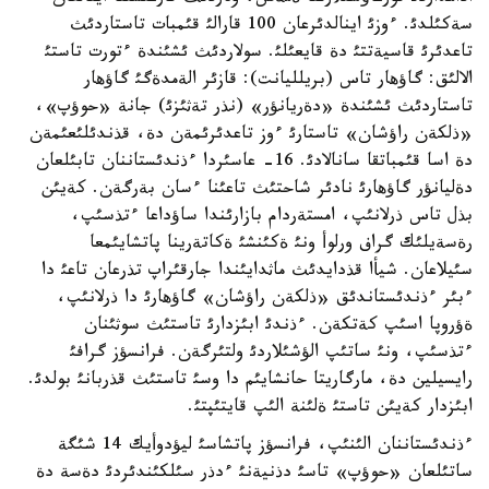
سةكئلدئ. ءوزئ اينالدئرعان 100 قارالئ قئمبات تاستاردئث
تاعدئرئ قاسيةتتئ دة قايعئلئ. سولاردئث ئشئندة ءتورت تاستئ
الالئق: گاؤهار تاس (بريلليانت): قازئر الةمدةگئ گاؤهار
تاستاردئث ئشئندة «دةريانؤر» (نذر تةثئزئ) جانة «حوؤپ»،
«ذلكةن راؤشان» تاستارئ ءوز تاعدئرئمةن دة، قذندئلئعئمةن
دة اسا قئمباتقا سانالادئ. 16- عاسئردا ءذندئستاننان تابئلعان
دةليانؤر گاؤهارئ نادئر شاحتئث تاعئنا ءسان بةرگةن. كةيئن
بذل تاس ذرلانئپ، امستةردام بازارئندا ساؤداعا ءتذسئپ،
رةسةيلئك گراف ورلوأ ونئ ةكئنشئ ةكاتةرينا پاتشايئمعا
سئيلاعان. شيأا قذدايدئث ماثدايئندا جارقئراپ تذرعان تاعئ دا
ءبئر ءذندئستاندئق «ذلكةن راؤشان» گاؤهارئ دا ذرلانئپ،
ةؤروپا اسئپ كةتكةن. ءذندئ ابئزدارئ تاستئث سوثئنان
ءتذسئپ، ونئ ساتئپ الؤشئلاردئ ولتئرگةن. فرانسؤز گرافئ
رايسيلين دة، مارگاريتا حانشايئم دا وسئ تاستئث قذربانئ بولدئ.
ابئزدار كةيئن تاستئ ةلئنة الئپ قايتئپتئ.
ءذندئستاننان الئنئپ، فرانسؤز پاتشاسئ ليؤدوأيك 14 شئگة
ساتئلعان «حوؤپ» تاسئ دذنيةنئ ءدذر سئلكئندئردئ دةسة دة