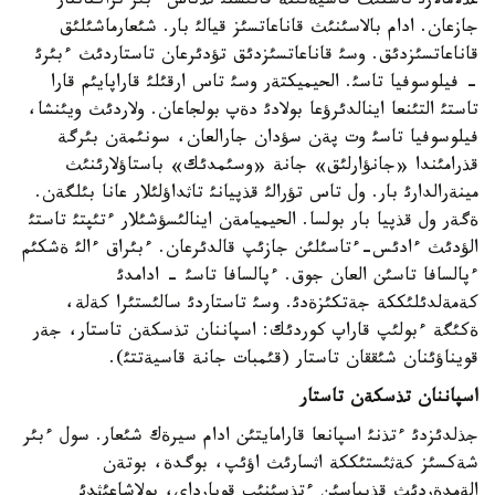
عذلامالارئ تاستئث قاسيةتئنة قاتئستئ تذتاس ءبئر تراكتاتتار
جازعان. ادام بالاسئنئث قاناعاتسئز قيالئ بار. شئعارماشئلئق
قاناعاتسئزدئق. وسئ قاناعاتسئزدئق تؤدئرعان تاستاردئث ءبئرئ
- فيلوسوفيا تاسئ. الحيميكتةر وسئ تاس ارقئلئ قاراپايئم قارا
تاستئ التئنعا اينالدئرؤعا بولادئ دةپ بولجاعان. ولاردئث ويئنشا،
فيلوسوفيا تاسئ وت پةن سؤدان جارالعان، سونئمةن بئرگة
قذرامئندا «جانؤارلئق» جانة «وسئمدئك» باستاؤلارئنئث
مينةرالدارئ بار. ول تاس تؤرالئ قذپيانئ تاثداؤلئلار عانا بئلگةن.
ةگةر ول قذپيا بار بولسا. الحيميامةن اينالئسؤشئلار ءتئپتئ تاستئ
الؤدئث ءادئس-ءتاسئلئن جازئپ قالدئرعان. ءبئراق ءالئ ةشكئم
ءپالسافا تاسئن العان جوق. ءپالسافا تاسئ - ادامدئ
كةمةلدئلئككة جةتكئزةدئ. وسئ تاستاردئ سالئستئرا كةلة،
ةكئگة ءبولئپ قاراپ كوردئك: اسپاننان تذسكةن تاستار، جةر
قويناؤئنان شئققان تاستار (قئمبات جانة قاسيةتتئ).
اسپاننان تذسكةن تاستار
جذلدئزدئ ءتذنئ اسپانعا قارامايتئن ادام سيرةك شئعار. سول ءبئر
شةكسئز كةثئستئككة اثسارئث اؤئپ، بوگدة، بوتةن
الةمدةردئث قذپياسئن ءتذسئنئپ قويارداي، بولاشاعئثدئ