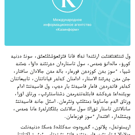
ول ئنتئقتئقتئث ارتئندا تةك قانا قئزئعؤشئلئعئق، سونئ دذنية
كورؤ، مالدانؤ ةمةس، سول تاستاردان دةرتئنة داؤا، ةمئنة
شيپا، ءسوز بةن كوزدةن قورعار، بالة مةن جالادان ساقتار،
جئن مةن پةرئنئ الاستار، ادامنان كةلةر قياناتتان، تابيعاتتان
كةلةر قاتةردةن قاعار قاسيةتئ بار دةپ، ول قاسيةتتئ ادام
بويئنداعئ ةرةكشة قابئلةتتةرمةن ذشتاستئرئپ، ورتاق اؤرا،
ورتاق الةم جاساؤعا ذمتئلئپ وتئرعان. اسئل جانة قاسيةتتئ
سانالاتئن تاستار تؤرالئ سول سالانئث بئلگئرلةرئ عانا ةمةس،
ويشئلدار، اقئندار ءسوز قوزعاعان.
اريستوتةل، پلاتون، گةرودوت سةكئلدئ ةسكئ دذنيةنئث