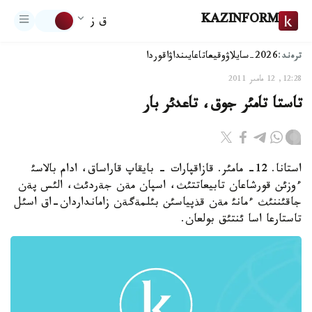
KAZINFORM
ق ز
ترەند:
2026-سايلاۋ
وقيعا
تاعايىنداۋ
اقوردا
12:28, 12 مامىر 2011
تاستا تامئر جوق، تاعدئر بار
استانا. 12- مامئر. قازاقپارات - بايقاپ قاراساق، ادام بالاسئ
ءوزئن قورشاعان تابيعاتتئث، اسپان مةن جةردئث، الئس پةن
جاقئننئث ءمانئ مةن قذپياسئن بئلمةگةن زامانداردان-اق اسئل
تاستارعا اسا ئنتئق بولعان.