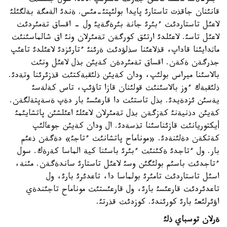
ءبئر-ةكئ تامشئ قانئن جةرگة تامئزئپ الادئ. سول جئننئث
قانئنان جاقذت تاستارئ پايدا بولئپتئ-مئس. ةندئ الةمگة بةلگئلئ
لاعئل تاستاردئث ءبئرئ جانة بئرةگةيئ ول - اقساق تةمئردئث
لاعئل تاسئ. لاعئلدئ ارتئق كورگةن تةمئرلان ونئ اق شالماسئنئث
ماثدايئنا قاداپ، قذلاعئنا سذلؤدئث ةرئنئ ءتارئزدئ لاعئلدئ تاعئپ
جذرگةن ةكةن. اقساق تةمئردةن كةيئن بذل لاعئل ونئث
بالاسئنا ميراس بولئپ، ودان كةيئن ذلئقبةكتئث قذزئرئنا وتةدئ.
ذلئقبةك ءوز بالاسئنئث قولئنان قازا تاؤئپ، تاس كةلةسئ
يةسئن ئزدةيدئ. بذل تاستئث دا قارعئسئ بار دةپ ةسةپتةلگةن.
كةيئن دذنيةنئ كةزگةن بذل تةمئرلان لاعئلئ اعئلشئن پاتشايئمئ
أيكتوريانئث قازئناسئنا تذسةدئ. ال ودان كةيئن جوعالئپ
كةتكةن دةلئنةدئ. «موناماح پاتشانئث ءتاجئ» دةگةن ذعئم
بار. ول ءتاجدئ ةكئنئث ءبئرئ باسئنا كية الماسا كةرةك. سول
ءتاجدئث باسئم بولئگئن وسئ لاعئل تاستارئ ساندةگةن. مئنة،
اسئل تاستاردئث تامئرئ بولماسا دا، تاعدئرئ بارئ، ول
تاعدئردئث قارعئسئ بارئ، ول قارعئستئث موناماح تاجئندةي
اؤئرلئعئ بارئ كورئندئ. كوزدئث قذرتئ.
ةرلان توسباي ذلئ