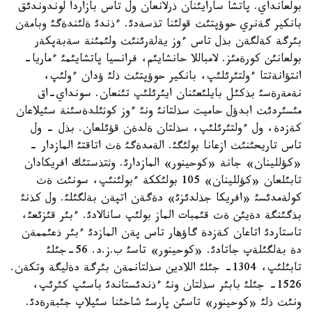
بولعانداي. پاتشا سارايئنان ذرلانعان ول تاس بازاردا لوندوندئق
بانكير گةنري حوؤپتئث قولئنا تذسةدئ. ءذندئ ةلئندةگئ وبامةن
بئرگة كةلگةن بذل تاس ءوز يةلةرئنئث ولئمئنة سةبةپكةر
بولعانئن كورةمئز. لامباللا حانشايئم، فرانسيا پاتشايئمئ ءماريا-
انتؤانةتتا ءولتئرئلئپ، بانكير حوؤپتئث ذلئ ؤدان ءولئپ،
نةمةرةسئ بذكئل بايلئعئنان ايئرئلئپ تئنعان. سونداي-اق
مئسئردئث ابدؤل حاميت سذلتانئ ونئ ءوز كوثئلدةسئنة سئيلاعان
كةزدة، ول ءولتئرئلئپ، سذلتان ةلدةن قؤئلعان. بذل - ول
تاس تاريحئنئث ازعانا بولئگئ. الةمدةگئ ةث اتاقتئ المازدار -
«كؤللينان» جانة «كوحينور» المازدارئ. وثتذستئك افريكادان
تابئلعان «كؤللينان» 105 بولئككة ءبولئنئپ، سونئث ةث
كولةمدئسئ «افريكا جذلدئزئ» دةگةن اتپةن بةلگئلئ. ول كذنئ
بذگئنگة دةيئن ةث قئمبات الماز بولئپ سانالادئ. ءبئر قئزئعئ،
تاستاردئ اتاعان كةزدة گاؤهار تاس پةن المازدئ ءبئر ذعئممةن
دة بةلگئلةپ جاتادئ. «كوحينور» تاسئ ب.ز.د. 56-جئلئ
تابئلئپ، 1304- جئلئ اللادين سذلتانمةن بئرگة دةليگة وتكةن.
1526- جئلئ بابئر سذلتان ونئ ءذندئستاندئ باسئپ كئرئپ،
ونئث ذلئ «كوحينور» تاسئن پارسئ شاحئنا سئيلاپ جئبةرةدئ.