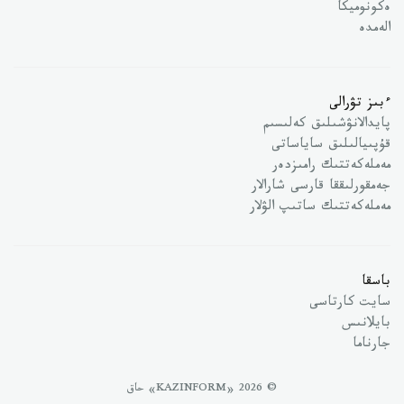
ەكونوميكا
الەمدە
ءبىز تۋرالى
پايدالانۋشىلىق كەلىسىم
قۇپىيالىلىق ساياساتى
مەملەكەتتىك رامىزدەر
جەمقورلىققا قارسى شارالار
مەملەكەتتىك ساتىپ الۋلار
باسقا
سايت كارتاسى
بايلانىس
جارناما
© 2026 «KAZINFORM» حاق