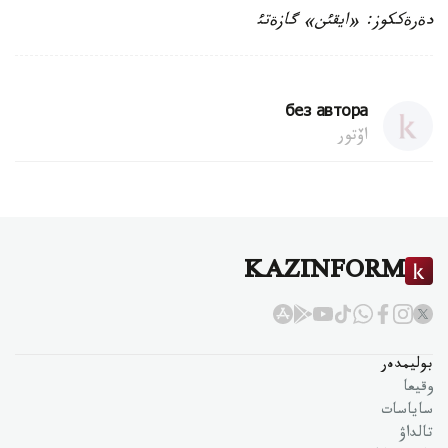
دةرةككوز: «ايقئن» گازةتئ
без автора
اۆتور
KAZINFORM
بوليمدەر
وقيعا
ساياسات
تالداۋ