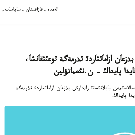
الەمدە
قازاقستان
ساياسات
ت
بذزعان ازاماتتاردئ تذرمةگة توعئتقانشا،
ايدا پايدالئ - ن.نئعماتؤلين
لاسئمةن بايلانئستئ زاثدارئن بذزعان ازاماتتاردئ تذرمةگة
دا پايدالئ.