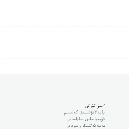
ءبىز تۋرالى
پايدالانۋشىلىق كەلىسىم
قۇپىيالىلىق ساياساتى
مەملەكەتتىك رامىزدەر