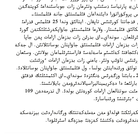
تان» پارتياسئ ذسئنئپ وتئرعان زاث جوباسئنداعئ كوپتةگةن
 پروكؤراتؤرا دايئنداعان قئلمئستئق جانة قئلمئستئ-
پروسةسسؤالدئق زاثنامانئ ئزگئلةندئرؤگة باعئتتالعان قذجاتتا كورئنئس تاپقان. ايتالئق وندا 25 قئلمئس قذرامئ
ندئرئلعان. ولاردئث 6 اؤئ ةكونوميكالئق قئلمئستار. ولارعا قئلمئستئق جاؤاپكةرشئلئكتةن گورئ
ئرئلعان. سونداي-اق بذرئن زاث بذزعان ازامات پةن جاپا
زاث بذزعان ازامات قئلمئستئق جاؤاپتان بوساتئلاتئن. ال جةكة
جاقتئ كةلئسئم ماسةلةسئ قاراستئرئلماعان بولاتئن. وسئعان
كورئنئس تاؤئپ وتئر. ياعني زاث بذزعان ازامات ءوزئنئث
تولئق ورئندايتئن بولسا، ول قئلمئستئق جاؤاپتان بوساتئلادئ.
«جالپئ العاندا جاثا زاث قئلمئستئق كودةكستئث 212-بابئنا وزگةرئس ةنگئزدئ سونداي-اق اكئمشئلئك قذقئق
. وسئنئث بارلئعئ دا دةكريميناليزاسيالاندئرؤمةن بايلانئستئ.
ناتيجةسئندة ئزگئلةندئرؤ شارالارئنئث شاپاعاتئن 6 مئث سوتتالعان ازامات كورةتئن بولدئ. ال تذرمةدةن 109
بئرئنشئ ورئنباسارئ.
پكةرلئكتئ قولداؤ مةن مةملةكةتتئك ورگانداردئث بيزنةسكة
ئلةندئرؤدئث ةكئنشئ كةزةثئ جذزةگة اسئرئلؤدا.