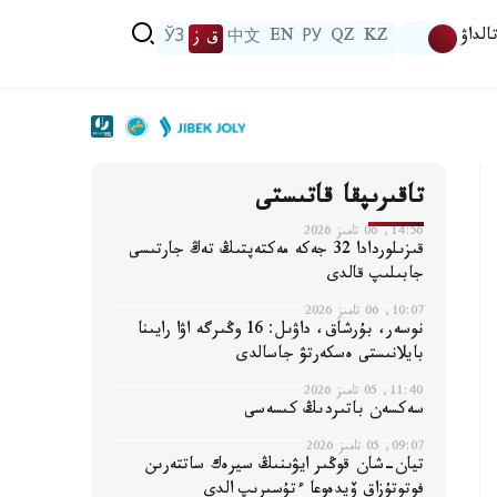
الداۋ
KZ
QZ
РУ
EN
中文
ق ز
ЎЗ
تاقىرىپقا قاتىستى
14:56, 06 تامىز 2026
قىزىلوردادا 32 جەكە مەكتەپتىڭ تەڭ جارتىسى
جابىلىپ قالدى
10:07, 06 تامىز 2026
نوسەر، بۇرشاق، داۋىل: 16 وڭىرگە اۋا رايىنا
بايلانىستى ەسكەرتۋ جاسالدى
11:40, 05 تامىز 2026
سەكسەن باتىردىڭ كىسەسى
09:07, 05 تامىز 2026
تيان-شان قوڭىر ايۋىنىڭ سيرەك ساتتەرىن
فوتوتۇزاق ۆيدەوعا ءتۇسىرىپ الدى