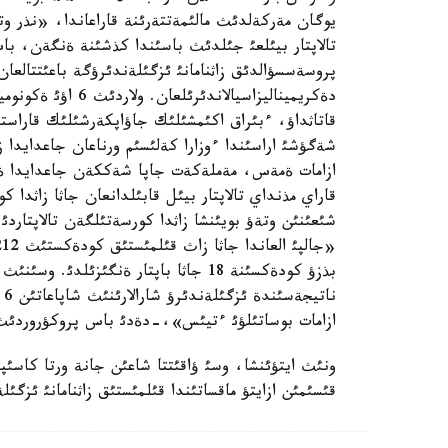
يوگان مةركةلدئث مالئمةتتةرئنة قاراعاندا، «نذر و
تالاپتار بيئلعئ جئلدئث باسئندا كذشئنة ةنگةن، باس
دةكريميناليزاسيالا
قاتاثداؤ، ءبئراق اكئمشئلئك جاؤاپكةرشئلئك قاراست
شةگؤشئ اراسئندا ءوزارا كةلئسئم ورناعان جاعدايدا 
ازامات ةمةس، مةملةكةت جاپا شةككةن جاعدايدا ةكئ
قاراي مذنداي تالاپتار بيئل قابئلدانعان جاثا زاثدا 
شئعئنئن وتةؤ بويئنشا زاثدا كورسةتئلگةن تالاپتاردئ 
بذزؤ كودةكسئنة 18 جاثا باپتار ةنگئزئلدئ
ازامات بوساتئلؤئ ءتيئس»،-دةدئ باس پروكؤروردئث ء
ونئث ايتؤئنشا، وسئ ؤاقئتتا شاعئن جانة ورتا كاسئ
قئسئمئن ازايتؤ ماقساتئندا قئلمئستئق زاثنامانئ ئزگ