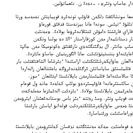
امدار جاساپ وتئر»، -دةدئ ن. نئعماتؤلين.
عا سونشالئقتئ ذلكةن قاؤئپ توندئرة قويمايتئن نةمةسة ورتا
نئلؤئ ءتيئس. سوندا عانا بيزنةستئ قذقئق قورعاؤ
اراي قارئشتئ دامؤئن ئنتئلاندئرؤعا بولادئ. «مةنئث
ار ذستانئمدار مةن كوزقاراستار ءالئ دة بولسا وتكةن
مةن استاسئپ جاتئر. ال بذگئنگئدةي نارئقتئق ةكونوميكا مةن جالپئ
ايئنداؤ ينتستيتؤتئنئث جاثا الگوريتمئن جاساؤ ماثئزدئ.
العان جاؤاپكةرشئلئكتئث اراسئندا ءبئرشاما الشاقتئقتئث بار
لمئستئق ساياساتئن ئزگئلةندئرؤگة باعئتتالعان زاثداردا
سالاسئنداعئ قئلمئستارمةن بايلانئستئ ايتئلعان ءسوز.
 سالئستئرعاندا قاؤئپسئزدةؤ بولئپ كةلةدئ جانة ول قوعام
رئمةن بايلانئستئ بولادئ. ءبئزدئث الدئمئزعا مةملةكةت
ةت قويئپ وتئر. وسئ رةتتة ءبئز باس بوستاندئعئنان ايئرؤمةن
ستئ ةمةس جاؤاپكةرشئلئكتةردئث قولدانؤ اياسئن بارئنشا
راعاسئنئث ورئنباسارئ.
 قوعامنئث جةكة مةنشئگئنة نذقسان كةلتئرؤمةن بايلانئستئ