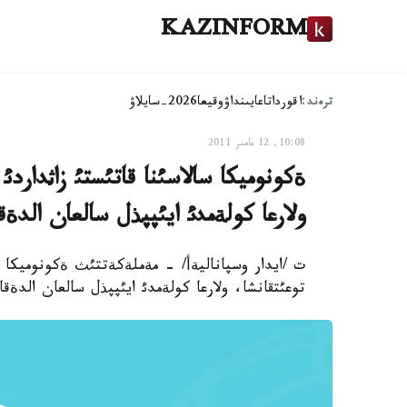
KAZINFORM
ترەند:
اقوردا
تاعايىنداۋ
وقيعا
2026-سايلاۋ
10:08, 12 مامىر 2011
ةكونوميكا سالاسئنا قاتئستئ زاثداردئ 
ولارعا كولةمدئ ايئپپذل سالعان الدةق
ت /ايدار وسپاناليةأ/ - مةملةكةتتئث ةكونوميكا سا
توعئتقانشا، ولارعا كولةمدئ ايئپپذل سالعان الدةقاي