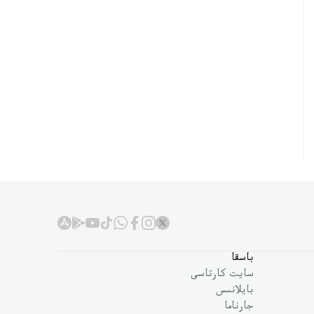
باسقا
سايت كارتاسى
بايلانىس
جارناما