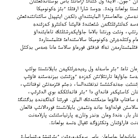
ان ءجون. الايدا ول كئنالئ ازاماتتئ باس بوستاندئعئنان
ئ بولعانئ وثدئ. «وسئ شارا ارقئلئ ءبئز ةكونوميكا
زنةسئن جالعاستئرا المايتئنداي ذلكةن ايئپپذل سالئناتئندئعئن
ةسة كةلتئرئلئگةن شئعئندئ قالپئنا كةلتئرؤ كةزئندة
رتئپ، ونئث ورنئنا بالاما جاؤاپكةرشئلئك تاعايئنداؤ
ام وكئلدةرئن ةكونوميكا سالاسئنداعئ قئلمئستاردئ
 قئلمئستارمةن تةك قذقئق قورعاؤ سالاسئ عانا ةمةس بذكئل
ان تاعئ ءبئر ماسةلة ول رةيدةرلئكپةن بايلانئستئ بولئپ
سئ جاؤاپقا تارتئلاتئن كةزدة ءوزئنئث بيزنةسئنة قاؤئپ
رئننئث جةتةكشئسئ تذتقئندالسا، ذجئم قئزمةتئن توقتاتئپ،
قتان كاسئپكةر قانداي دا ءبئر قاتةلئككة بوي الدئرئپ،
اقتاپ قالؤعا مذمكئندئك الماق. قورئتا كةلگةندة بذگئنگئ
الاسئن قولداؤعا جانة ونئمةن بايلانئستئ قوردالانئپ قالعان
ار بار. ةندئ وعان «نذر وتان» پارتياسئنئث پارلامةنت
نت قاراؤئنان وتكئزؤگة ئقپال ةتسة بولعانئ.
 بايانداما جاساعان باس پروكؤروردئث ءبئرئنشئ ورئنباسارئ