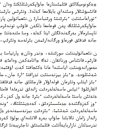
«ةكونوميكالئق قئلمئستارعا جاؤاپكةرشئلئكتئ ودان ءا
قاتئسؤشئلار وسئنداي بايلامعا كةلدئ. وتئرئس بارئس
ءتوراعاسئنئث ءبئرئنشئ ورئنباسارئ ن.نئعماتؤلين پار
جاؤاپكةرشئلئك پةن قوعامعا ذلكةن قاؤئپ توندئرمةيت
تاپسئرمالار بةرگةندئگئن ايتا كةلة، وسئ مئندةتتئ 
جانة قذقئق قورعاؤ ورگاندارئمةن بئرلةسة وتئرئپ، 
ن.نئعماتؤليننئث سوزئنشة، «نذر وتان» پارتياسئ بذ
قارئم-قاتئناس ورناتقان. تةك «اتامةكةن وداعئ» قاز
مةموراندؤمنئث اياسئندا عانا ةكئجاقتئ كةث اؤقئم
شةشئلؤدة. «ءبئز بيزنةستئث تذراقتئ ءارئ جان-جاق
ءبئز ايتئپ وتئرعان قولداؤلار قارجئلئق جانة قذقئقتئ
اتقارئلؤئ ءتيئس ماسةلةلةردئث زاثدئق تذرعئدا قام
ةتةتئن باستئ ماسةلةلةردئث ءبئرئ جانة ول كةز-كةل
ءوز كةزةگئندة جذمئسسئزدئق، كةدةيشئلئك، ءوندئرئس
ماسةلةلةردئث شةشئمئ. ءبئزدئث بيزنةسمةندةر ةل 
زاثدار زامان تالابئنا جاؤاپ بةرة الاتئنداي بولؤئ ك
نذرسذلتان نازاربايةأتئث قئلمئستئق تاجئريبةنئ ئزگ