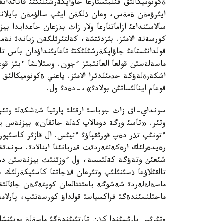
ةكونوميكالئق قئلمئستارعا جاؤاپكةرشئلئكتئ قاتاثداتق
ايئرؤمةن ةمةس، وعان ذلكةن ايئپ سالؤمةن بايلانئست
سالاسئنداعئ ازاماتتارعا ولار زاث بذزعان جاعدايدا بي
كورسةتة الامئز. بئزدئثشة، كةلتئرئلگةن زياندئ نةم
قولدانئستاعئ جاؤاپكةرشئلئكتئ تاعايئنداؤدان باس تا
ماسةلةسئن قولعا العانئمئز ءجون. وسئلايشا ءبئز قوع
اشكةرةلةؤگة جذمئلدئرا الامئز. ياعني ةكونوميكالئق
قوعام اينالئساتئن بولادئ»،-دةدئ ول.
سونداي-اق زاث جوباسئ ارقئلئ پارتيا شةشكةلئ وتئرع
وتئر. «تاسئ ورگة دومالاپ كةلة جاتقان» بيزنةس ية
ءتونئپ تذر دةپ قورئقپاؤئ ءتيئس. ال قازئر كاسئپو
رةيدةرلئك ارةكةتتةردئث قذربانئنا اينالادئ. سوندئ
شئعئن وتةؤگة كةلئسسة، ول ءوزئنئث بيزنةسئن دة س
تالقئلاؤعا ذسئنئلئپ وتئرعان قذجاتتا كاسئپكةرلئك س
ماسةلةلةردئ شةشؤگة باعئتتالعان كوپتةگةن جاثالئقت
ماجئلئسئندةگئ فراكسياسئ قولداؤ كورسةتئپ، پارلامة
وتئرئس بارئسئندا كذن تارتئبئندةگئ ماسةلة بويئنشا