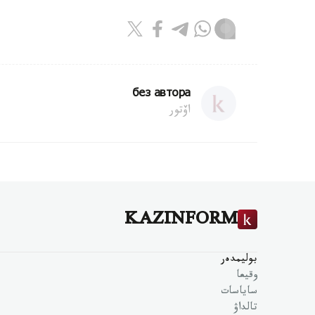
без автора
اۆتور
KAZINFORM
بوليمدەر
وقيعا
ساياسات
تالداۋ