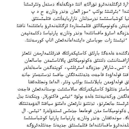
رئ ئزگئلةندئرؤ تؤرالئ» اتتئ دوثگةلةك ذستةل وتئرئسئنا
ئندا ءبئرئنشئ بولئپ ءسوز العان «نذر وتان» ح د پ
تيا كوشباسشئسئ نذرسذلتان نازاربايةأتئث قئلمئستئق
ئن ةكونوميكالئق قئلمئستاردئ ئزگئلةندئرؤ باعئتئندا ناقتئ
جذزةگة اسئرؤ ماقساتئندا «نذر وتان» پارتياسئ ذكئمةتپةن
ءتيئستئ زاث جوباسئن دايئنداعاندئعئن اتاپ كورسةتتئ.
گئندة ةلدةگئ بارلئق كاسئپكةرلئك قذرئلئمدارمةن تئعئز
اقستاننئث ذلتتئق ةكونوميكالئق پالاتاسئمةن جاسالعان
دئ ءئس-شارالار جذزةگة اسئرئلئپ، كوپتةگةن ماسةلةلةر
تئ قولداؤدئ قاجةت ةتةتئندئگئن جاقسئ تذسئنةمئز جانة
ق قولداؤمةن بايلانئستئ بولئپ وتئر. الداعئ ونجئلدئقتا
تاماسئز ةتئلؤئ كاسئپكةرلئك سالاسئنئث بوستاندئعئن قاجةت
گةن وركةنيةتتئ ةلدة بولؤئ ءتيئس فاكتورلار. ويتكةنئ بذل
تئ جاثعئرتؤ، تذتئنؤ نارئعئن دامئتؤ سياقتئ الةؤمةتتئك
ةكونوميكاسئ مةن قوعامعا جذمئس ئستةؤلةرئ ءتيئس. ال
ةرةك. سوندئقتان «نذر وتان» پارتياسئ پارتيا كوشباسشئسئ
ئلةندئرؤ ماقساتئنداعئ قئلمئستئق جذيةنئ جةتئلدئرؤگة