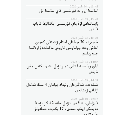
11:42, 04 تامىز 2026
الماتىدا ل ر ت قۇرىلىسى قاي ساتىدا تۇر
15:42, 03 تامىز 2026
زايسانداعى اۋەجاي قۇرىلىسى اياقتالۋعا تاياپ
قالدى
15:06, 03 تامىز 2026
ەلىمىزدە 70 جىلدان استام ۋاقىتتان كەيىن
العاش رەت جولبارىس تاريحي مەكەندەۋ ارەالىنا
جىبەرىلدى
14:52, 03 تامىز 2026
اباي وبلىسىندا تاعى ءبىر اۋىل ىشىمدىكتەن باس
تارتتى
14:23, 03 تامىز 2026
شىلدەدە شەكارادان وتپەك بولعان 4 مىڭ شەتەل
ازاماتى ۇستالدى
07:12, 03 تامىز 2026
نايزاعاي، شاڭدى داۋىل جانە 42 گرادۋسقا
دەيىنگى اپتاپ ىستىق: 17 وڭىردە ەسكەرتۋ