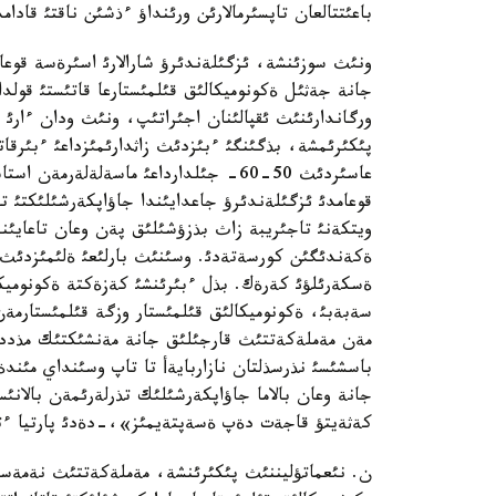
باعئتتالعان تاپسئرمالارئن ورئنداؤ ءذشئن ناقتئ قاد
ونئث سوزئنشة، ئزگئلةندئرؤ شارالارئ اسئرةسة قوعام
جانة جةثئل ةكونوميكالئق قئلمئستارعا قاتئستئ قولدا
ورگاندارئنئث ئقپالئنان اجئراتئپ، ونئث ودان ءارئ ق
پئكئرئمشة، بذگئنگئ ءبئزدئث زاثدارئمئزداعئ ءبئرقات
عاسئردئث 50-60- جئلدارداعئ ماسةلةلةر
قوعامدئ ئزگئلةندئرؤ جاعدايئندا جاؤاپكةرشئلئكتئ تاع
ويتكةنئ تاجئريبة زاث بذزؤشئلئق پةن وعان تاعايئند
ةكةندئگئن كورسةتةدئ. وسئنئث بارلئعئ ةلئمئزدئث قئ
ةسكةرئلؤئ كةرةك. بذل ءبئرئنشئ كةزةكتة ةكونوميكا 
سةبةبئ، ةكونوميكالئق قئلمئستار وزگة قئلمئستارمةن
مةن مةملةكةتتئث قارجئلئق جانة مةنشئكتئك مذددةلة
باسشئسئ نذرسذلتان نازاربايةأ تا تاپ وسئنداي مئند
جانة وعان بالاما جاؤاپكةرشئلئك تذرلةرئمةن بالانئ
كةثةيتؤ قاجةت دةپ ةسةپتةيمئز»،-دةدئ پارتيا ءتو
ن. نئعماتؤليننئث پئكئرئنشة، مةملةكةتتئث نةمةسة