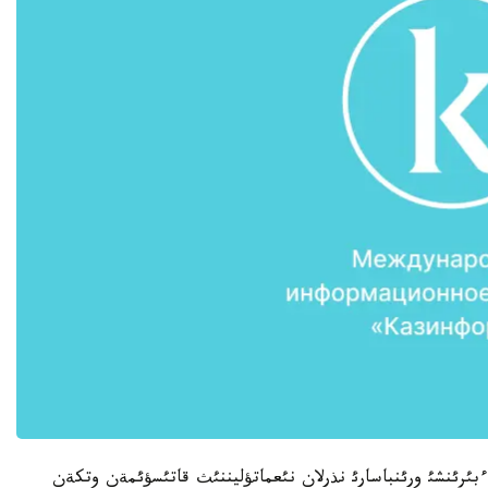
بئرئنشئ ورئنباسارئ نذرلان نئعماتؤليننئث قاتئسؤئمةن وتكةن