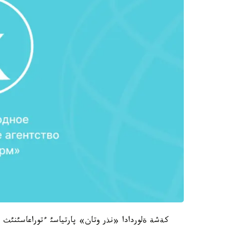
كةشة ةلوردادا «نذر وتان» پارتياسئ ءتوراعاسئنئث ء