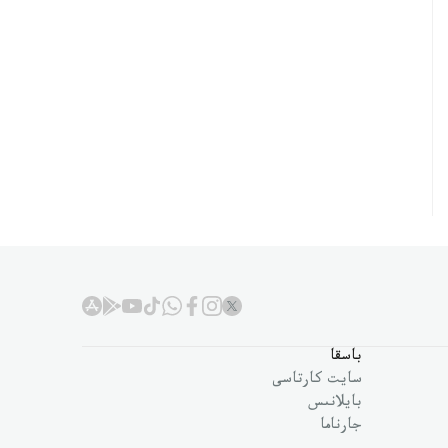
باسقا
سايت كارتاسى
بايلانىس
جارناما