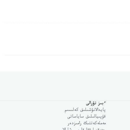
ءبىز تۋرالى
پايدالانۋشىلىق كەلىسىم
قۇپىيالىلىق ساياساتى
مەملەكەتتىك رامىزدەر