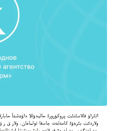
اتئراؤ قالاسئنئث پروكؤرورئ حاليدؤللا داؤةشةأ حاب