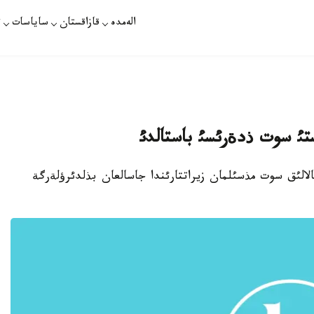
الەمدە
قازاقستان
ساياسات
ت
تئستئ سوت ذدةرئسئ باستالدئ
 11- مامئر. قازاقپارات - اتئراؤدا №2- قالالئق سوت مذسئلمان زيراتتارئندا جاسالعان بذلدئرؤلةرگة