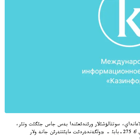
ارلاعانداي، سوتتالؤشئلار ورئندئعئندا بةس جاس جئگئت وتئر،
ولاردئث بئرةؤئ كامةلةت جاسقا تولماعان. ولار ق ر ق ك 275-بابئ - «ولگةندةردئث مايئتتةرئن جانة ولار