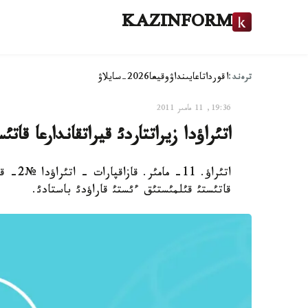
KAZINFORM
ترەند:
اقوردا
تاعايىنداۋ
وقيعا
2026-سايلاۋ
19:36, 11 مامىر 2011
اتئراؤدا زيراتتاردئ قيراتقاندارعا قا
اتئراؤ.
قاتئستئ قئلمئستئق ءئستئ قاراؤدئ باستادئ.