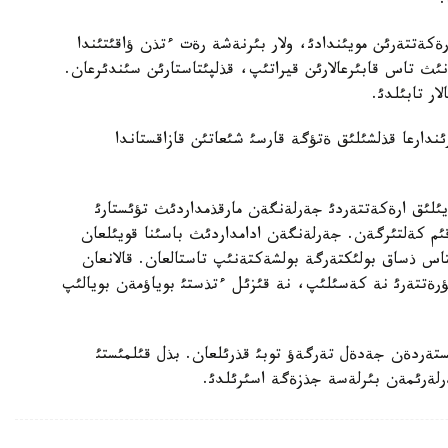
.
ةكةتتةرئن مويئندادئ، ولار بئرنةشة رةت ءتذن ؤاقئتئندا
 ءمئنئپ، مذسئلمان زيراتئنا بارئپ، 15 مولانئث تاس قابئرعالارئن قيراتئپ، قذلپئتاستارئن سئندئرعان.
لار تابئلدئ.
رئندارعا قذلشئلئق ةتؤگة قارسئ شئعاتئن قازاقستاندا
ايئلئق ارةكةتتةردئ جةرلةنگةن مارقذمداردئث تؤئستارئ
عان بةلگئگة زاقئم كةلتئرگةن. جةرلةنگةن ادامداردئث باسئنا قويئلعان
تاس ذساق بولئكتةرگة بولشةكتةنئپ تاستالعان. قالانعان
ؤرةتتةرئ نة كةسئلئپ، نة قئزئل ءتذستئ بوياؤمةن بويالئپ
ستةردةن جةدةل تةرگةؤ توبئ قذرئلعان. بذل قئلمئستئ
رلةرئمةن بئرلةسة جذزةگة اسئرئلدئ.