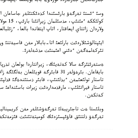
جةرلةنگةن جةرلةردئ قورلاؤ» بابئ بويئنشا ايئپتالؤدا
وسئ ءئستئ تةرگةؤ بارئسئندا كذدئكتئلةر جاساعان ار
كولئككة
ولاردان زاتتاي ايعاقتار، اتاپ ايتقاندا بالعا، ءزئلبالعا
ايئپتالؤشئلاردئث بارلئعئ اتا-بابالار مةن قاسيةتتئ و
تئركةلمةگةن ءدئني اعئمنئث مذشةلةرئ.
ةستةرئثئزگة سالا كةتةيئك، زيراتتاردا بولعان تذرپ
بايقاعان. بئرةؤلةر 31 قابئرگة قويئل
تاستار تولئعئمةن ءبذلئنئپ، قابئر ذستئندةگئ قذلپئ
تاستار قيراتئلئپ، مارقذمداردئث زيرات باسئنداعئ س
كةتكةن.
وبلئستا ةث تاجئريبةلئ تةرگةؤشئلةر مةن كريمينالي
تةرگةؤ ذلتتئق قاؤئپسئزدئك كوميتةتئنئث قئزمةتكة