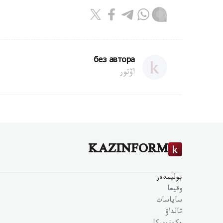
без автора
اۆتور
KAZINFORM
بوليمدەر
وقيعا
ساياسات
تالداۋ