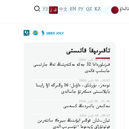
الداۋ
KZ
QZ
РУ
EN
中文
ق ز
ЎЗ
تاقىرىپقا قاتىستى
14:56, 06 تامىز 2026
قىزىلوردادا 32 جەكە مەكتەپتىڭ تەڭ جارتىسى
جابىلىپ قالدى
10:07, 06 تامىز 2026
نوسەر، بۇرشاق، داۋىل: 16 وڭىرگە اۋا رايىنا
بايلانىستى ەسكەرتۋ جاسالدى
11:40, 05 تامىز 2026
سەكسەن باتىردىڭ كىسەسى
09:07, 05 تامىز 2026
تيان-شان قوڭىر ايۋىنىڭ سيرەك ساتتەرىن
فوتوتۇزاق ۆيدەوعا ءتۇسىرىپ الدى