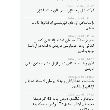
11:42, 04 تامىز 2026
الماتىدا ل ر ت قۇرىلىسى قاي ساتىدا تۇر
15:42, 03 تامىز 2026
زايسانداعى اۋەجاي قۇرىلىسى اياقتالۋعا تاياپ
قالدى
15:06, 03 تامىز 2026
ەلىمىزدە 70 جىلدان استام ۋاقىتتان كەيىن
العاش رەت جولبارىس تاريحي مەكەندەۋ ارەالىنا
جىبەرىلدى
14:52, 03 تامىز 2026
اباي وبلىسىندا تاعى ءبىر اۋىل ىشىمدىكتەن باس
تارتتى
14:23, 03 تامىز 2026
شىلدەدە شەكارادان وتپەك بولعان 4 مىڭ شەتەل
ازاماتى ۇستالدى
07:12, 03 تامىز 2026
نايزاعاي، شاڭدى داۋىل جانە 42 گرادۋسقا
دەيىنگى اپتاپ ىستىق: 17 وڭىردە ەسكەرتۋ