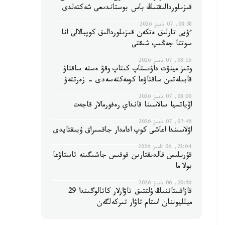
قىزىلوردالىقتىڭ باس بوستاندىعى شەكتەلدى
08:38, 07 تامىز 2026
ءۇيى تارلىق ەتكەن قىزىلوردالىق كوپبالالى انا
سوتتا جەڭىپ شىقتى
08:16, 07 تامىز 2026
وتىز مينۋت داۋىستاپ كىتاپ وقۋ ەستە ساقتاۋ
قابىلەتىن ساقتاۋعا كومەكتەسەدى - زەرتتەۋ
08:00, 07 تامىز 2026
اۆياتسيا سالاسىنا قانداي رەفورمالار قاجەت
07:45, 07 تامىز 2026
اۋلاسىندا اعاشى كوپ ادامدار جاقسىراق ۇيىقتايدى
22:04, 06 تامىز 2026
قۇرىلىس قالدىقتارىن قوقىس جاشىگىنە تاستاۋعا
بولا ما
20:56, 06 تامىز 2026
قازاقستاننىڭ ۇلتتىق تاۋارلار كاتالوگىندا 29
ميلليوننان استام تاۋار تىركەلگەن