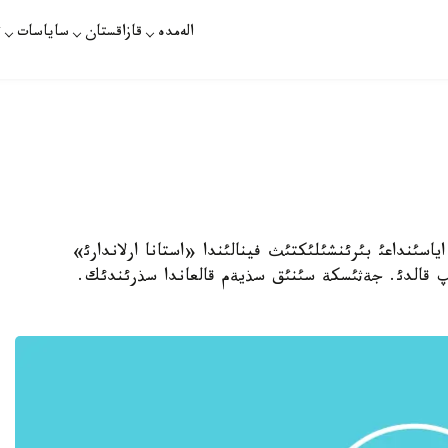
الەمدە
قازاقستان
ساياسات
ت
يياسئ) اياسئنداعئ بئرئنشئلئكتئث فينالئندا «استانا ارلاندارئ»
ئ كلؤبئنان جةثئلئپ قالدئ. جةثئسكة سئنئق سذيةم قالعاندا سذرئندئك.