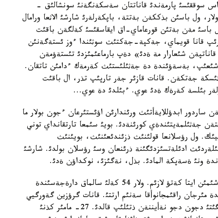
س سوققئسئ پارمةندئ قاناتتان سةسكةنگةنئ سونشالئق -
ر، ول باسئن بذككةن بةتتة، باپكةرلةرئ شارشئ الاثعا ورامال
رس باسئ مةن بةتئن قورعاماي-اق ايقاسقئسئ كةلگةن باقئت
ئرئپ قانا قويماي، جةكپة-جةكتئث سوثئندا ءوز ئستةگةنئن
قاناتپةن شئعارار مة ةدئ» دةپ بارماعئمئزدئ تئستةؤمةن
ئعئپ، بةسةؤئندة دة جةثئلئستئث كةرمةك ءدامئن تاتقان.
كة جةتكةن. قانات قازئر جةر تارپئپ تذر، ال باقئت
رلةر بئلسة كةرةك ةدئ عوي. ءبئلدئ دة عوي...
 ساردور ابدؤللايةأتئث ورئندارئن اؤئستئرعان ءجون بولار ما
تةن جةثئلمةيتئندةي كورئنةدئ. بويئ سئمعا تارتقانداي توني
يئك. ول رؤسلانعا قولئنئث ذزئندئعئنئث، بويئنئث
شئلةردئث ادئلةتسئزدئگئنة ذرئنعان وسئ رؤسلان بولدئ. شارشئ
ةندة ونئ ةسةپكة المادئ. بذل، نةگئزئ، نوكداؤن ةدئ.
وسئ ورايدا ءبئزدئث باپكةرلةردئث ءبئر دذرئس شةشئمئن ايتا كةتؤ لازئم. ولار 54 كةلئ سالماق دارةجةسئندة
ندة مئرجان راقئمجانوأقا سةنئم ارتتئ. قانات گرؤزين گةورگيي
كيلاناأانئ جةثدئ، ال مئرجان يرلانديانئث قايسار جئگئتئ دجون دجو نةأيننةن ذتئلئپ قالدئ. 27- مامئر كذنئ