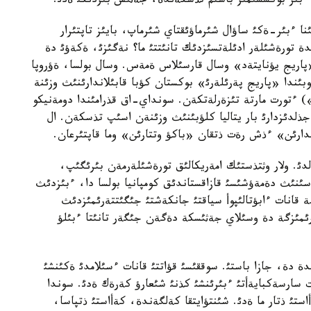
ءبئر بوكسشئمئز باسئم تذسكةندة، جةثئس بئزدئكئ ةدئ.
ءبئر-ةكئ ساؤال شئرماؤئقتاي شئرماپ، بايئز تاپتئرار
دة تورةشئلةر ادئلةتسئزدئك تانئتتئ ما؟ نةگئزئ، ةكةؤئ دة
پاريج يؤنايتةد» وسال قارسئلاس ةمةس. وسال بولسا، ةؤروپا
بئندا «پاريج پةرئلةرئ» بوكستان كؤبا قابئلاندارئنئث وزئنة
ءتورت مارتة تئزةرلةتكةن. سونداي-اق قذرامئندا دومةنيكو
جذلدئزدارئ بار يتاليا كلؤبئنئث وزئنةن اسئپ تذسكةن. ال
لاندارئن» ءذش رةت ذتقان «باكؤ وتتارئن» وما قاپتئرعان.
لدئ. ولار وثتذستئك امةريكالئق تورةشئلةرمةن بئرئگئپ،
ئنئث دةمةؤشئسئ قازاقستاندئق كومپانيا بولسا دا، ءبئزدئث
ة قانات ءابؤتالئپوأ سياقتئ جانكةشتئ جئگئتتةرئمئزدئث
ئمئزگة دة وسئلاي جةثئسكة دةگةن جئگةر تانئتا ءبئلؤ
ة دة، جازا باستئ. سوققئسئ قؤاتتئ قانات ءسئلامدئ ةكئنشئ
ت سارسةكبايةأتئ ءبئرئنشئ كذنئ شئعارؤ كةرةك ةدئ. سوندا
ئ ذتار ما ةدئ. شئنتؤايتقا كةلگةندة، كةأاستئ ذتپاسا،