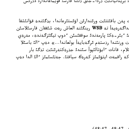
 بريتانيانئث ذردا-جئق ذلئنا قارسئ قويماعاندارئ دذرئس
ةن باقئتتئث ورئندارئن اؤئستئرعاندا، بذگئندة قؤانئشقا
داگةرةيةأ تة
WSB
رينگئنة العاش رةت شئققان قارسئلاسئن
عئ ءبئر-ةكئ پارمةندئ سوققئسئن ءدوپ تيگئزگةندة، مةرةي
ث ورنئندا رذستةم ئرگةبايةأ بولعاندا...» دةپ ءالئ باسئلا
لام، قانات ءابؤتالئپوأ سئندئ جذرةكتةرئنئث تذگئ بار
ة راقمةت ايتؤئمئز كةرةك سياقتئ. جةثئسئمئز ءالئ الدا دةپ