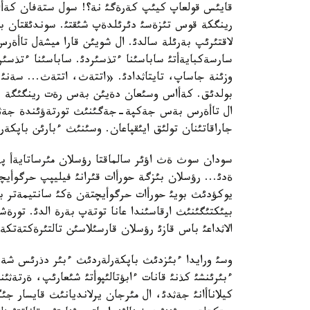
قايئس قولعاپ كيئپ كةرةگئ نة؟! سول ستةفان كةأا
رينگكة قوس تئزةسئ دئرئلدةپ شئقتئ. سوندئقتان بولا
لاقتئرئپ بةرئلة سالدئ. ال شويئن قارا ميشةل تاأة
سارسةكبايةأتئ ساباسئنا ءتذسئردئ. ساباسئنا ءتذس
وزئنة جاساپ، تايتاثدادئ. «اتتةث، اتتةث... سةنئ 
بولدئق. كةأاس وسئعان دةيئن بةس رةت رينگئگة ش
ال تاأةرس بةس جةكپة-جةگئنئث تورتةؤئندة جةثئس
جاراقاتئنان تولئق ايئقپاعان. وسئنئث ءبارئن باپكة
سودان سوث ةث اؤئر سالماقتا رؤسلان مئرساتايةأ پةن
ةدئ... رؤسلان بئزگة حورأات قئرانئ فيليپپ حرگوأيچ
يوكؤدئث بويئ حورأات حرگوأيچتةن ةكئ سانتيمةتر ب
بيئكتئگئنئث ارقاسئندا عانا توتةپ بةرة الدئ. تورة
الاثداعئ باس قازئ رؤسلان قارسئلاسئن تالتئرةكتةتك
ءبئرئنشئ كذنئ قانات ءابؤتالئپوأتئ شئعارئپ، ةرتةثئ