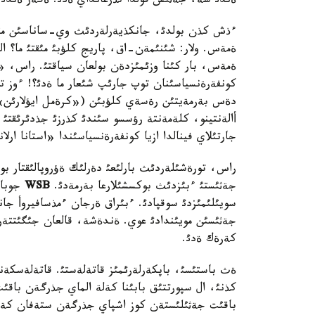
ةندئ شة، جةثئس قولدا تذرعانداي ةدئ. ةگةر ةندئ 
ءذش كذن بولدئ، جانكذيةرلةردئث وي-ساناسئن مئنا 
ةمةس. ولار: شئنئمةن-اق، پاريج كلؤبئ مئقتئ ما؟ ال
ةمةس، بار كئنا وزئمئزدةن بولعان سياقتئ. راس، «
كونفةرةنسياسئنان توپ جارئپ شئعار ما ةدئ؟! ءوز تو
دةس بةرمةيتئن رةسةي كلؤبئن («كرةمل ايؤلارئن») 
أالةنتينو، كلةمةنتة رؤسسو سئندئ كذرزئ جذدئرئقتئ 
جارتئلاي فينالدا ازيا كونفةرةنسياسئندا «استانا ار
راس، تورةشئلةردئث بارلئعئ دةرلئك ةؤروپالئقتار بو
جةثئستئ ءبئزدئث بوكسشئلارعا بةرمةدئ.
WSB
جوباس
سويئلئمئزدئ سوقپادئ. ءبئراق ةرجان ءمذسافيروأ جان
جةثئسئن مويئندادئ عوي. ةندةشة، قالعان جئگئتتةر
كةرةك ةدئ.
ةث باستئسئ، باپكةرلةرئمئز قاتةلةستئ. قاتةلةسكةند
كذنئ، ال سپورتتئق بابئنا كةلة الماي جذرگةن باقئ
باقئت جةثئلئستةن كوز اشپاي جذرگةن ستةفان كةأاست