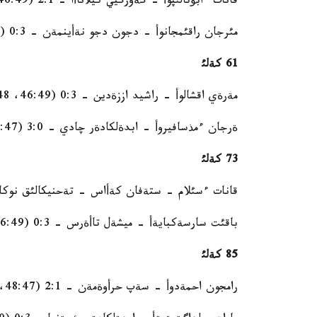
قانات ءابؤتالئپوأ - گةورگيي كيلاناأا - 2:1 (46:49، 48:47، 48:47)
مئرجان راقئمجانوأ - دجون دجو نةأينمةن - 0:3 (45:50، 45:50، 45:50)
61 كةلئ
مةرةي اقشالوأ - راشيد اززةدين - 0:3 (46:49، 47:48، 47:48)
ةرجان ءمذسافيروأ - ابدةلكادةر چادي - 3:0 (48:47، 49:46، 49:46)
73 كةلئ
قانات ءسئلام - ستةفان كةأاس - تةحنيكالئق نوكا
باقئت سارسةكبايةأ - ميشةل تاأةرس - 0:3 (46:49، 47:48، 47:48)
85 كةلئ
رامجون احمةدوأ - سةپ حرأوةمةن - 2:1 (48:47، 47:48، 49:46)