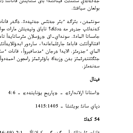
جةكةلةي سئننئث فينالئندا باق سئنايتئن قاناتتئ ذلئ
بولعان سياقتئ.
سونئمةن، بئزگة ءبئر جةثئس جةتپةدئ. ةگةر قانات پ
كةنةلئپ جذرةر مة ةدئك؟ تاياق وتپةيتئن مارات مول
جامساتا المادئ. سونداي-اق «رؤسلان مئرساتايةأ تا
اقشالوأتئث قاباعئ جارئلماعاندا، ساردور ابدؤللايةأتئ
الماي ءجذرمئز. الايدا ةرجان ءمذسافيروأ، قانات ءسئ
جئگئتتةرئمئز بةن وزبةك باؤئرئمئز رامجون احمةدوأك
سةنةمئز.
فينال
«استانا ارلاندارئ» - «پاريج يؤنايتةد» - 4:6
ذپاي سانئ بويئنشا - 1415:1405
54 كةلئ