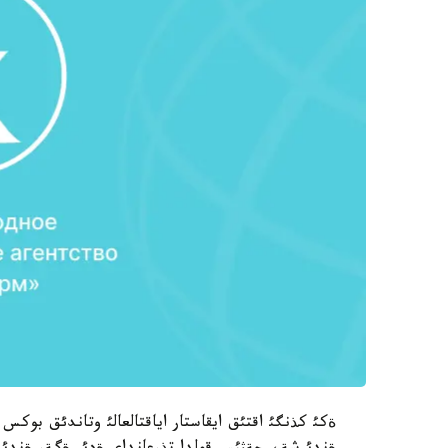
ةكئ كذنگئ اقتئق ايقاستار اياقتالعالئ وتاندئق بوكس