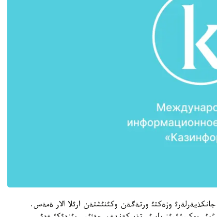
 جانكذيةرلةرئ وزةكتئ ورتةگةن وكئنئشتةن ارئلا الار ةمةس.