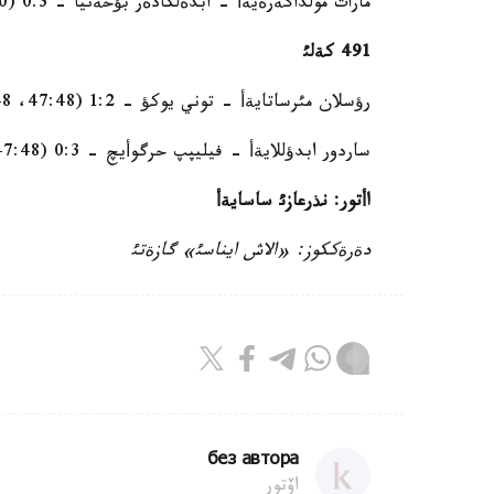
مارات مولداگةرةيةأ - ابدةلكادةر بؤحةنيا - 0:3 (45:50، 46:49، 45:50)
491 كةلئ
رؤسلان مئرساتايةأ - توني يوكؤ - 1:2 (47:48، 47:48، 48:47)
ساردور ابدؤللايةأ - فيليپپ حرگوأيچ - 0:3 (47:48، 46:49، 47:48)
اأتور: نذرعازئ ساسايةأ
دةرةككوز: «الاش ايناسئ» گازةتئ
без автора
اۆتور