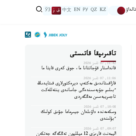
الداۋ
KZ
QZ
РУ
EN
中文
ق ز
ЎЗ
تاقىرىپقا قاتىستى
11:42, 07 تامىز 2026
قانداستار قۇجاتتانا ما، جوق كەرى قايتا ما
11:06, 07 تامىز 2026
قازاقستاندىق مەكتەپ ديرەكتورلارى قىتايدىڭ
ءبىلىم جۇيەسىندەگى جاساندى ينتەللەكت
تاجىريبەسىن مەڭگەردى
10:08, 07 تامىز 2026
وسكەمەندە داۋىلدان جيىرماعا جۋىق كولىك
ءبۇلىندى
09:07, 07 تامىز 2026
اليمەنت قارىزى 12 ميلليون تەڭگەگە جەتكەن