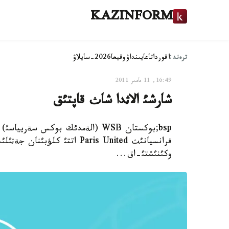
KAZINFORM
ترەند:
اقوردا
تاعايىنداۋ
وقيعا
2026-سايلاۋ
16:49, 11 مامىر 2011
شارشئ الاثدا شاث قاپتئق
bsp;بوكستان WSB (الةمدئك بوكس سةر
فرانسيانئث Paris United اتت
وكئنئشتئ-اق...