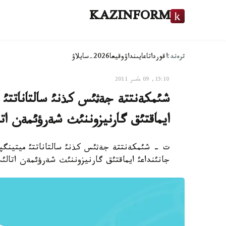
KAZINFORM
ترەند:
اقوردا
تاعايىنداۋ
وقيعا
2026-سايلاۋ
15:10, 09 مامىر 2011
شئمكةنتتة جةثئس كذنئ سالتاناتتئ مي
ايماقتئق گارنيزوننئث شةرؤئمةن اتا
ت - شئمكةنتتة جةثئس كذنئ سالتاناتتئ ميتينگپةن 
جانئنداعئ ايماقتئق گارنيزوننئث شةرؤئمةن اتالئ