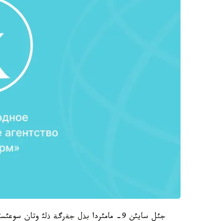
جئل سايئن 9- مامئردا بذل جةرگة ذلئ وتان 