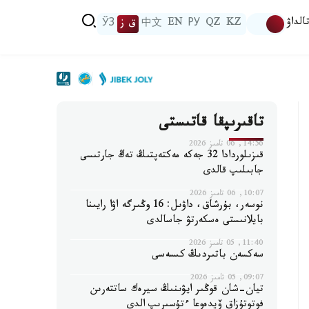
الداۋ
KZ
QZ
РУ
EN
中文
ق ز
ЎЗ
تاقىرىپقا قاتىستى
14:56, 06 تامىز 2026
قىزىلوردادا 32 جەكە مەكتەپتىڭ تەڭ جارتىسى
جابىلىپ قالدى
10:07, 06 تامىز 2026
نوسەر، بۇرشاق، داۋىل: 16 وڭىرگە اۋا رايىنا
بايلانىستى ەسكەرتۋ جاسالدى
11:40, 05 تامىز 2026
سەكسەن باتىردىڭ كىسەسى
09:07, 05 تامىز 2026
تيان-شان قوڭىر ايۋىنىڭ سيرەك ساتتەرىن
فوتوتۇزاق ۆيدەوعا ءتۇسىرىپ الدى