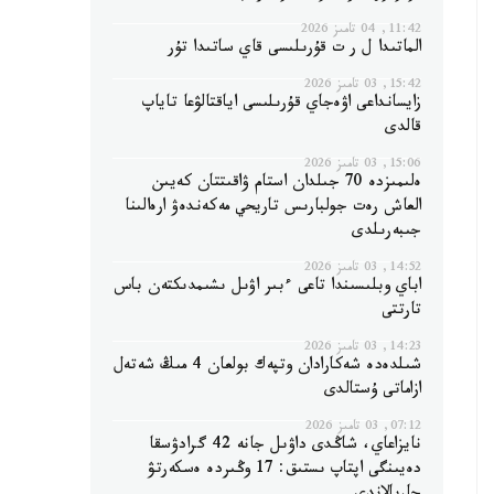
11:42, 04 تامىز 2026
الماتىدا ل ر ت قۇرىلىسى قاي ساتىدا تۇر
15:42, 03 تامىز 2026
زايسانداعى اۋەجاي قۇرىلىسى اياقتالۋعا تاياپ
قالدى
15:06, 03 تامىز 2026
ەلىمىزدە 70 جىلدان استام ۋاقىتتان كەيىن
العاش رەت جولبارىس تاريحي مەكەندەۋ ارەالىنا
جىبەرىلدى
14:52, 03 تامىز 2026
اباي وبلىسىندا تاعى ءبىر اۋىل ىشىمدىكتەن باس
تارتتى
14:23, 03 تامىز 2026
شىلدەدە شەكارادان وتپەك بولعان 4 مىڭ شەتەل
ازاماتى ۇستالدى
07:12, 03 تامىز 2026
نايزاعاي، شاڭدى داۋىل جانە 42 گرادۋسقا
دەيىنگى اپتاپ ىستىق: 17 وڭىردە ەسكەرتۋ