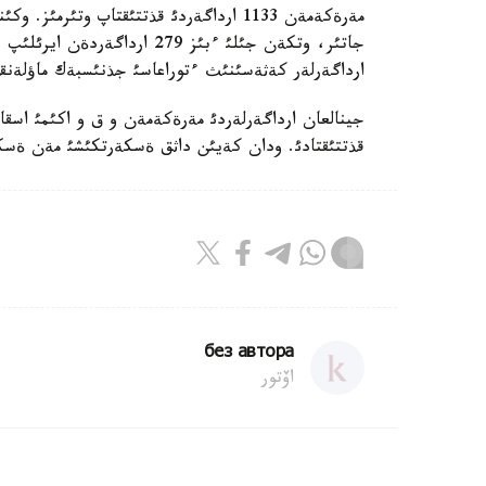
مةرةكةمةن 1133 ارداگةردئ قذتتئقتاپ وت
جاتئر، وتكةن جئلئ ءبئز 279 ا
ارداگةرلةر كةثةسئنئث ءتوراعاسئ جذنئسبةك ماؤلةنقذ
جينالعان ارداگةرلةردئ مةرةكةمةن و ق و اكئمئ اسقار
قذتتئقتادئ. ودان كةيئن داثق ةسكةرتكئشئ مةن ةسكة 
без автора
اۆتور