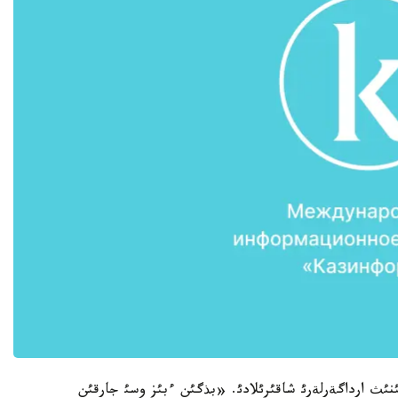
سوعئسئنئث ارداگةرلةرئ شاقئرئلادئ. «بذگئن ءبئز وسئ جارقئن