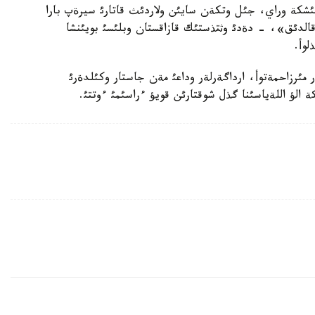
ئرمئز. وكئنئشكة وراي، جئل وتكةن سايئن ولاردئث قاتارئ سيرةپ بارا
رداگةردةن ايرئلئپ قالدئق»، - دةدئ وثتذستئك قازاقستان وبلئسئ بويئنشا
لوأ.
 مئرزاحمةتوأ، ارداگةرلةر وداعئ مةن جاستار وكئلدةرئ
الؤ اللةياسئنا گذل شوقتارئن قويؤ ءراسئمئ ءوتتئ.