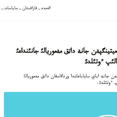
الەمدە
قازاقستان
ساياسات
ت
تينگپةن جانة داثق مةموريالئ جانئنداعئ
لئپ ءوتئلدئ
جانة اباي ساياباعئندا ورنالاسقان داثق مةموريالئ
پ ءوتئلدئ.