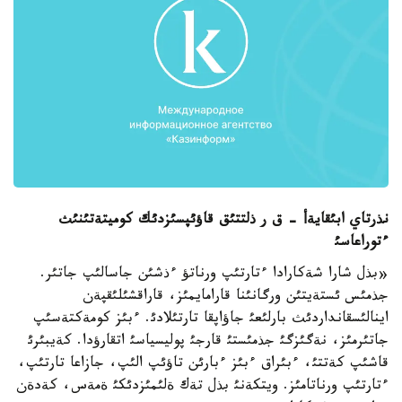
نذرتاي ابئقايةأ - ق ر ذلتتئق قاؤئپسئزدئك كوميتةتئنئث
ءتوراعاسئ
«بذل شارا شةكارادا ءتارتئپ ورناتؤ ءذشئن جاسالئپ جاتئر.
جذمئس ئستةيتئن ورگانئنا قارامايمئز، قاراقشئلئقپةن
اينالئسقانداردئث بارلئعئ جاؤاپقا تارتئلادئ. ءبئز كومةكتةسئپ
جاتئرمئز، نةگئزگئ جذمئستئ قارجئ پوليسياسئ اتقارؤدا. كةيبئرئ
قاشئپ كةتتئ، ءبئراق ءبئز ءبارئن تاؤئپ الئپ، جازاعا تارتئپ،
ءتارتئپ ورناتامئز. ويتكةنئ بذل تةك ةلئمئزدئكئ ةمةس، كةدةن