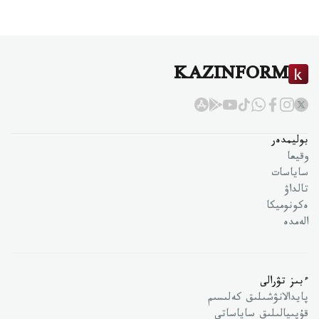
KAZINFORM
بوليمدەر
وقيعا
ساياسات
تالداۋ
ەكونوميكا
الەمدە
ءبىز تۋرالى
پايدالانۋشىلىق كەلىسىم
قۇپىيالىلىق ساياساتى