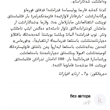
وداعئنئث شةكاراسئ».
كذنئ كةشة قارجئ پوليسياسئ قذرامئندا قذقئق قورعاؤ
ورگاندارئنئث ءبئرقاتار لاؤازئمدئ قئزمةتكةرلةرئ بار قئلمئستئق
توپتئث انئقتالعانئن حابارلاعان ةدئ. ولارعا «شةگارانئث ار
جاعئنان كونتراباندالئق تاؤار تاسئدئ» دةگةن ايئپ تاعئلئپ
وتئر. توپ قذرامئندا الماتئ وبلئسئ بويئنشا كةدةندئك باقئلاؤ
دةپارتامةنتئنئث باستئعئ قذرمانبةك ارتئقبايةأ، «قورعاس»
كةدةن بةكةتئنئث باستئعئ ايداروأ پةن ذلتتئق قاؤئپسئزدئك
كوميتةتئنئث اقمولا وبلئستئق دةپارتامةنتئ باستئعئنئث
ورئنباسارئ قذرماناليةأ بار. 100 ادامنان تذراتئن قئلمئستئق
توپتئث 16 مذشةسئ قاماؤعا الئندئ.
دةرةككوز: «7- ارنا» اقپاراتئ
без автора
اۆتور