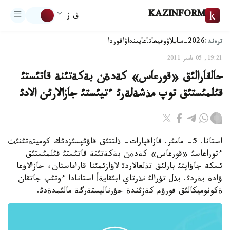
KAZINFORM
ق ز
ترەند:
2026-سايلاۋ
وقيعا
تاعايىنداۋ
اقوردا
19:21, 05 مامىر 2011
حالقارالئق «قورعاس» كةدةن بةكةتئنة قاتئستئ
قئلمئستئق توپ مذشةلةرئ ءتيئستئ جازالارئن الادئ
استانا. 5- مامئر. قازاقپارات- ذلتتئق قاؤئپسئزدئك كوميتةتئنئث
ءتوراعاسئ «قورعاس» كةدةن بةكةتئنة قاتئستئ قئلمئستئق
ئسكة جاؤاپتئ بارلئق تذلعالاردئ لاؤازئمئنا قاراماستان، جازالاؤعا
ؤادة بةردئ. بذل تؤرالئ نذرتاي ابئقايةأ استانادا ءوتئپ جاتقان
ةكونوميكالئق فورؤم كةزئندة جؤرناليستةرگة مالئمدةدئ.