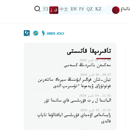
الداۋ
KZ
QZ
РУ
EN
中文
ق ز
ЎЗ
تاقىرىپقا قاتىستى
11:40, 05 تامىز 2026
سەكسەن باتىردىڭ كىسەسى
09:07, 05 تامىز 2026
تيان-شان قوڭىر ايۋىنىڭ سيرەك ساتتەرىن
فوتوتۇزاق ۆيدەوعا ءتۇسىرىپ الدى
11:42, 04 تامىز 2026
الماتىدا ل ر ت قۇرىلىسى قاي ساتىدا تۇر
15:42, 03 تامىز 2026
زايسانداعى اۋەجاي قۇرىلىسى اياقتالۋعا تاياپ
قالدى