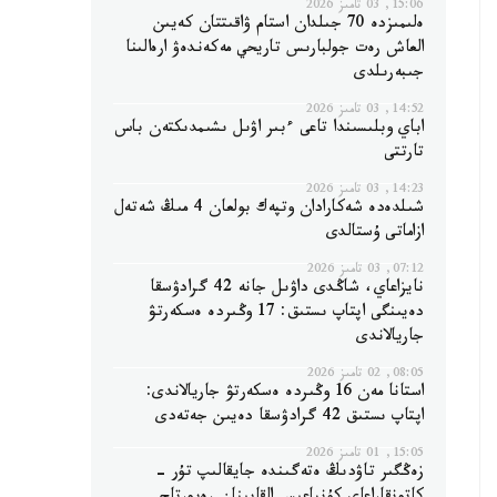
15:06, 03 تامىز 2026
ەلىمىزدە 70 جىلدان استام ۋاقىتتان كەيىن
العاش رەت جولبارىس تاريحي مەكەندەۋ ارەالىنا
جىبەرىلدى
14:52, 03 تامىز 2026
اباي وبلىسىندا تاعى ءبىر اۋىل ىشىمدىكتەن باس
تارتتى
14:23, 03 تامىز 2026
شىلدەدە شەكارادان وتپەك بولعان 4 مىڭ شەتەل
ازاماتى ۇستالدى
07:12, 03 تامىز 2026
نايزاعاي، شاڭدى داۋىل جانە 42 گرادۋسقا
دەيىنگى اپتاپ ىستىق: 17 وڭىردە ەسكەرتۋ
جاريالاندى
08:05, 02 تامىز 2026
استانا مەن 16 وڭىردە ەسكەرتۋ جاريالاندى:
اپتاپ ىستىق 42 گرادۋسقا دەيىن جەتەدى
15:05, 01 تامىز 2026
زەڭگىر تاۋدىڭ ەتەگىندە جايقالىپ تۇر -