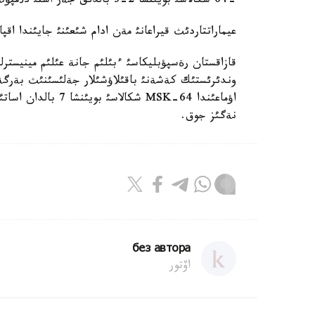
-64 شكالاسئ بويئنشا 2-3 بالدئق جةر استئ دذمپؤلةرئ مالوأودنوة جانة ةسئك كةنتتةرئندة سةزئلگةن.
عيماراتتاردئث قيراعانئ مةن ادام شئعئنئ جايئندا اق
قازاقستان رةسپؤبليكاسئ ءبئلئم جانة عئلئم مينيستر
وندئرئستئك كةشةنئ باقئلاؤشئلار جةلئسئنئث بةرگةن
اؤماعئندا MSK-64 ش
نةگئز جوق.
без автора
اۆتور