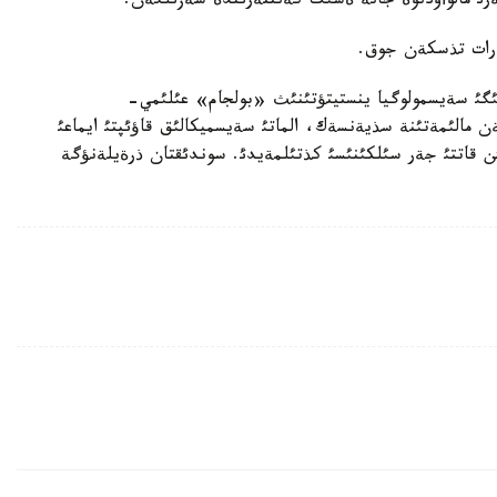
پارات تذسكةن جوق.
لئگئ سةيسمولوگيا ينستيتؤتئنئث «بولجام» عئلئمي-
 مالئمةتئنة سذيةنسةك، الماتئ سةيسميكالئق قاؤئپتئ ايماعئ
كالاسئ بويئنشا 7 بالدان اساتئن قاتتئ جةر سئلكئنئسئ كذتئلمةيدئ. سوندئقتان ذرةيلةنؤگة