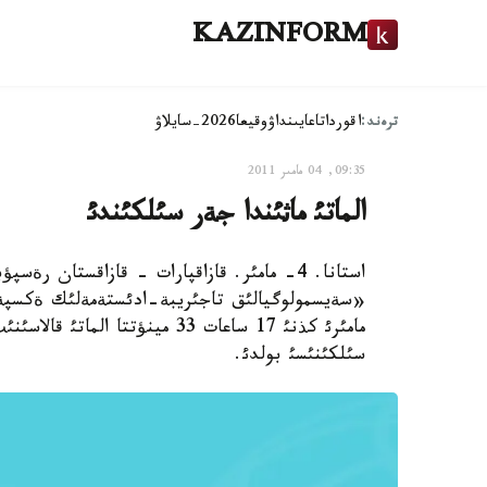
KAZINFORM
ترەند:
اقوردا
تاعايىنداۋ
وقيعا
2026-سايلاۋ
09:35, 04 مامىر 2011
الماتئ ماثئندا جةر سئلكئندئ
استانا. 4- مامئر. قازاقپارات - قازاقستان 
سئلكئنئسئ بولدئ.