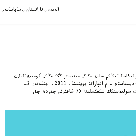
الەمدە
قازاقستان
ساياسات
ت
رةسپؤبليكاسئ ءبئلئم جانة عئلئم مينيسترلئگئ عئلئم كوميتةتئنئث
«سةيسمولوگيالئق تاجئريبة-ادئستةمةلئك ةكسپةديسياسئ» م م اقپاراتئ بويئنشا، 2011- جئلدئث 3-
مامئرئ كذنئ 17 ساعات 33 مينؤتتا الماتئ قالاسئنئث سولتذستئك شئعئسئندا 75 شاقئرئم جةردة جةر