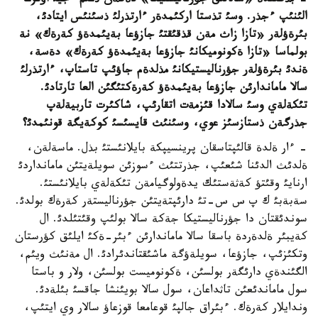
- بذگئندة «سالالئق جؤرناليستيكا» دةگةن ذعئم ءجيئ اؤئزعا
الئنئپ ءجذر. وسئ تذستا اركئمدةر ءارتذرلئ ذسئنئس ايتادئ،
بئرةؤلةر «تازا زاث مةن قذقئقتئ جازؤعا بةيئمدةؤ كةرةك» نة
بولماسا «تازا ةكونوميكانئ جازؤعا بةيئمدةؤ كةرةك» دةسة،
ةندئ بئرةؤلةر جؤرناليستيكانئ مذلدةم جاؤئپ تاستاپ، ءارتذرلئ
سالا ماماندارئن جازؤعا بةيئمدةؤ كةرةكتئگئن العا تارتادئ.
تئكةلةي وسئ سالادا قئزمةت اتقارئپ، شاكئرت تاربيةلةپ
جذرگةن ذستازسئز عوي، وسئنئث قايسئسئ كوكةيگة قونئمدئ؟
- ءار ةلدة قالئپتاسقان پرينسيپكة بايلانئستئ بذل. ماسةلةن،
ةلدئث الدئنا شئعئپ، جذرتتئث ءسوزئن سويلةيتئن مامانداردئ
ارنايئ وقئتؤ كةثةستئك يدةولوگيامةن تئكةلةي بايلانئستئ.
سةبةبئ ك پ س س-تئ دارئپتةيتئن جؤرناليستةر كةرةك بولدئ.
سوندئقتان دا جؤرناليستيكا جةكة سالا بولئپ وقئتئلدئ. ال
كةيبئر ةلدةردة باسقا سالا ماماندارئن ءبئر-ةكئ ايلئق كؤرستان
وتكئزئپ، جازؤعا، سويلةؤگة ماشئقتاندئرادئ. ال مةنئث ويئم،
الگئندةي دارئگةر بولسئن، ةكونوميست بولسئن، ولار و باستا
سول ماماندئعئن تاثداعان، سول سالا بويئنشا جاقسئ بئلةدئ.
وندايلار كةرةك. ءبئراق جالپئ قوعامعا قوزعاؤ سالار وي ايتئپ،