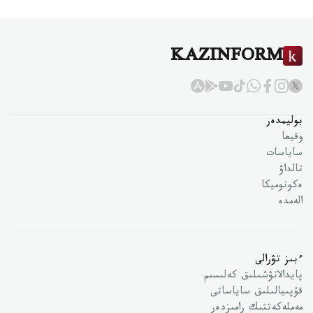
KAZINFORM
بوليمدەر
وقيعا
ساياسات
تالداۋ
ەكونوميكا
الەمدە
ءبىز تۋرالى
پايدالانۋشىلىق كەلىسىم
قۇپىيالىلىق ساياساتى
مەملەكەتتىك رامىزدەر