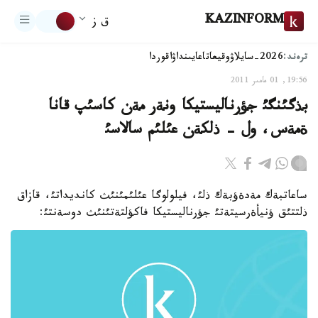
KAZINFORM
ق ز
ترەند:
2026-سايلاۋ
وقيعا
تاعايىنداۋ
اقوردا
19:56, 01 مامىر 2011
بذگئنگئ جؤرناليستيكا ونةر مةن كاسئپ قانا
ةمةس، ول - ذلكةن عئلئم سالاسئ
ساعاتبةك مةدةؤبةك ذلئ، فيلولوگا عئلئمئنئث كانديداتئ، قازاق
ذلتتئق ؤنيأةرسيتةتئ جؤرناليستيكا فاكؤلتةتئنئث دوسةنتئ: