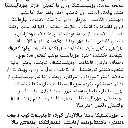
كةنجة كةلدئ. پؤبليسيستيكا ودان دا كةيئن. قازئر جؤرناليستيكا
عئلئم بولدئ، الدئندا ول كاسئپ ةدئ، ونةر ةدئ. كاسئپ
دةيتئنئم، قالاممةن جازعان دذنيةثدئ ساتا الاسئث، جازعانئثا
قاراي قالاماقئثدئ الاسئث. بئلايشا ايتقاندا، اقپارات ساتؤ ارقئلئ
اقشا تابا الاسئث. ال ةندئ قوعامدئق ويدئ قالاي تؤدئرامئن،
قانداي ءادئس-تاسئلدةر ارقئلئ دةگةندة سئزدة اللا تاعالا
بةرگةن ذلكةن قارئم-قابئلةت، ةرةكشة قاسيةت بولؤئ كةرةك.
ايتپةسة ةكئنئث ءبئرئ جؤرناليست بولئپ كةتةر ةدئ عوي.
دةمةك، دارئن، قابئلةت، بةيئمدئلئك، شابئت، ياعني جالپئ
شئعارماشئلئق تذرعئسئنان كةلگةندة، بذل - ونةر. ويتكةنئ ءار
ماقالاعا ءسئز ءسوزدئث ءسولئن، ويدئث ءنارئن جذمسايسئز. ال
عئلئم دةيتئنئم، بئزدة جؤرناليستيكانئث تاريحئ قالئپتاستئ،
تةورياسئ بار، تاجئريبةسئ، جؤرناليستيكانئث سئنئ دا بار.
سوندئقتان جؤرناليستيكا - ونةر، كاسئپ، عئلئم رةتئندة دة
تولئسقان ذلكةن ءبئر سالا.
- جؤرناليستيكا باسقا سالالاردان گورئ، تاجئريبةنئ كوپ قاجةت
ةتةتئن، ماشئقتانؤدئث ارقاسئندا شةبةرلئككة جةتةتئن سالا