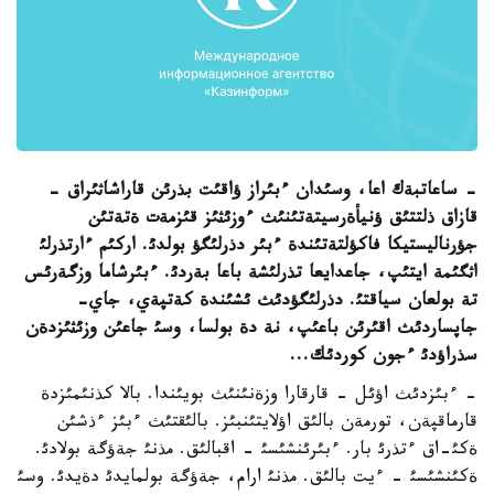
- ساعاتبةك اعا، وسئدان ءبئراز ؤاقئت بذرئن قاراشاثئراق -
قازاق ذلتتئق ؤنيأةرسيتةتئنئث ءوزئثئز قئزمةت ةتةتئن
جؤرناليستيكا فاكؤلتةتئندة ءبئر دذرلئگؤ بولدئ. اركئم ءارتذرلئ
اثگئمة ايتئپ، جاعدايعا تذرلئشة باعا بةردئ. ءبئرشاما وزگةرئس
تة بولعان سياقتئ. دذرلئگؤدئث ئشئندة كةتپةي، جاي-
جاپساردئث اقئرئن باعئپ، نة دة بولسا، وسئ جاعئن وزئثئزدةن
سذراؤدئ ءجون كوردئك...
- ءبئزدئث اؤئل - قارقارا وزةنئنئث بويئندا. بالا كذنئمئزدة
قارماقپةن، تورمةن بالئق اؤلايتئنبئز. بالئقتئث ءبئز ءذشئن
ةكئ-اق ءتذرئ بار. ءبئرئنشئسئ - اقبالئق. مذنئ جةؤگة بولادئ.
ةكئنشئسئ - ءيت بالئق. مذنئ ارام، جةؤگة بولمايدئ دةيدئ. وسئ