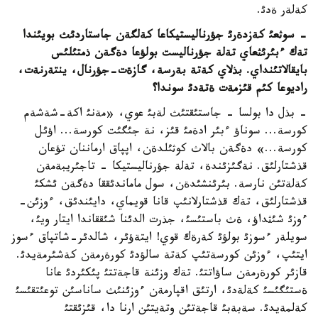
كةلةر ةدئ.
- سوثعئ كةزدةرئ جؤرناليستيكاعا كةلگةن جاستاردئث بويئندا
تةك ءبئرئثعاي تةلة جؤرناليست بولؤعا دةگةن ذمتئلئس
بايقالاتئنداي. بذلاي كةتة بةرسة، گازةت-جؤرنال، ينتةرنةت،
راديوعا كئم قئزمةت ةتةدئ سوندا؟
- بذل دا بولسا - جاستئقتئث لةبئ عوي، «مةنئ اكة-شةشةم
كورسة... سوناؤ ءبئر ادةمئ قئز، نة جئگئت كورسة... اؤئل
كورسة...» دةگةن بالاث كوثئلدةن، اپپاق ارماننان تؤعان
قذشتارلئق. نةگئزئندة، تةلة جؤرناليستيكا - تاجئريبةمةن
كةلةتئن نارسة. بئرئنشئدةن، سول ماماندئققا دةگةن ئشكئ
قذشتارلئق، تةك قذشتارلانئپ قانا قويماي، دايئندئق، ءوزئن-
ءوزئ شئثداؤ، ةث باستئسئ، جذرت الدئنا شئققاندا ايتار ويئ،
سويلةر ءسوزئ بولؤئ كةرةك قوي! ايتةؤئر، شالدئر-شاتپاق ءسوز
ايتئپ، ءوزئن كورسةتئپ كةتة سالؤدئ كورةرمةن كةشئرمةيدئ.
قازئر كورةرمةن ساؤاتتئ. تةك وزئنة قاجةتتئ پئكئردئ عانا
ةستئگئسئ كةلةدئ، ارتئق اقپارمةن ءوزئنئث ساناسئن توعئتقئسئ
كةلمةيدئ. سةبةبئ قاجةتئن وتةيتئن ارنا دا، قئزئقتئ