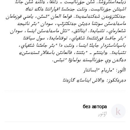
ذيئمداستئرؤشئ. شئن جؤرناليست - ذلتقا، ةلئنة شئن جانئ
اشيتئن جؤرناليست. ونئث جذمئسئ اقپاراتتئ ةلگة تةك
جةتكئزؤمةن شةكتةلمةيدئ. قولعا العان ءئسئن، ياعني قوزعاعان
ماسةلةسئن سوثئنا دةيئن جةتكئزئپ، سودان ءبئر ناتيجة
شئعارماي، تئنبايدئ. ايتالئق، ءتئل ماسةلةسئن ايتسا، سودان
ءبئر جاقسئ قورئتئندئ شئقپاي، توقتامايدئ، سول سياقتئ
باسپاناسئزدار جايلئ ايتسا، ونئث دا ءبئر جاعئنا شئقپاي،
تئنبايدئ. «ايتتئم - ءبئتتئ، قالعانئن باسقالار ئستةسئن»
دةگةن وي جؤرناليستة بولماؤئ ءتيئس.
اأتور: ءماريام ءابساتتار
دةرةككوز: «الاش ايناسئ» گازةتئ
без автора
اۆتور