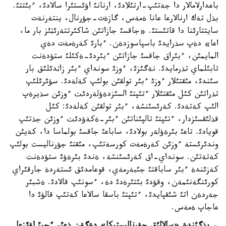
باعدارلامالار دا جةتئپ-ارتئلادئ، ارنانئ اؤئستئرا سالادئ، ءبئتتئ.
بذل تةك ارنالارعا عانا ةمةس، گازةت-جؤرنال، ينتةرنةت
سايتتارئنا دا قاتئستئ. «جاقسئ جازاتئن شاكئرتتةرئثئز بار ما،
اعا» دةپ سذرايدئ باسپاسوزدةن. ءبارئ كةرةمةت دةي
المايمئن، ءبئراق جاقسئ جازاتئن ءبئردئ-ةكئلئ ستؤدةنت
تابئلماي تذرمايدئ. نةگئزئ، ءوزئ سونداي ءبئر زاثدئلئق بار
سئندئ، مئقتئلار ءوزئ ءبئر تولقئن بولئپ كةلةدئ. سؤئرئلئپ
تذراتئن كئل مئقتئلار ءتئپتئ السئزدةؤلةردئث ءوزئن سذيرةپ
الئپ كةتةدئ. كةرئسئنشة، ءبئر تولقئن كةلةدئ: كئل
قذلئقسئزدار، ءتئپتئ تالپئناتئن ءبئر-ةكةؤدئث ءوزئن جذتئپ
قويادئ. تاعئ بئرةؤلةر بولادئ، ساباعئ جاقسئ بولماسا دا، كةيئن
وندئرئستة ءوزئن كةرةمةت كورسةتئپ، مئقتئ جؤرناليست بولئپ
كةتةتئن. سونداي-اق كةرئسئنشة، ةندئ بئرةؤئ ستؤدةنت
كةزئندة ءبئر ساباقتئ جئبةرمةي، قوعامدئق ئستةردة جارقئراي
كورئنگةنئمةن، وقؤدئ بئتئرةدئ دة، ءسونئپ قالادئ. ةشبئر
جةردةن اتئ شئقپايدئ، ءتئپتئ باسقا سالاعا كةتئپ قالؤئ دا
عاجاپ ةمةس.