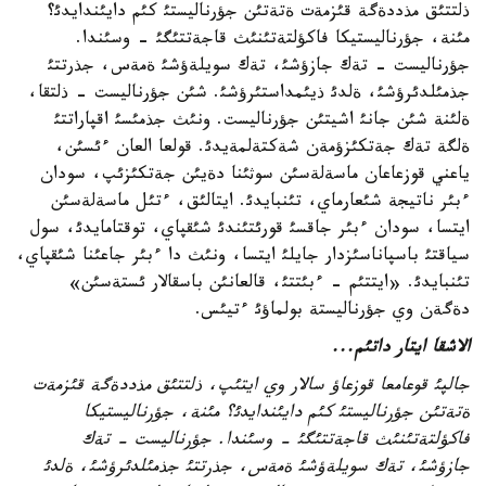
ذلتتئق مذددةگة قئزمةت ةتةتئن جؤرناليستئ كئم دايئندايدئ؟
مئنة، جؤرناليستيكا فاكؤلتةتئنئث قاجةتتئگئ - وسئندا.
جؤرناليست - تةك جازؤشئ، تةك سويلةؤشئ ةمةس، جذرتتئ
جذمئلدئرؤشئ، ةلدئ ذيئمداستئرؤشئ. شئن جؤرناليست - ذلتقا،
ةلئنة شئن جانئ اشيتئن جؤرناليست. ونئث جذمئسئ اقپاراتتئ
ةلگة تةك جةتكئزؤمةن شةكتةلمةيدئ. قولعا العان ءئسئن،
ياعني قوزعاعان ماسةلةسئن سوثئنا دةيئن جةتكئزئپ، سودان
ءبئر ناتيجة شئعارماي، تئنبايدئ. ايتالئق، ءتئل ماسةلةسئن
ايتسا، سودان ءبئر جاقسئ قورئتئندئ شئقپاي، توقتامايدئ، سول
سياقتئ باسپاناسئزدار جايلئ ايتسا، ونئث دا ءبئر جاعئنا شئقپاي،
تئنبايدئ. «ايتتئم - ءبئتتئ، قالعانئن باسقالار ئستةسئن»
دةگةن وي جؤرناليستة بولماؤئ ءتيئس.
الاشقا ايتار داتئم...
جالپئ قوعامعا قوزعاؤ سالار وي ايتئپ، ذلتتئق مذددةگة قئزمةت
ةتةتئن جؤرناليستئ كئم دايئندايدئ؟ مئنة، جؤرناليستيكا
فاكؤلتةتئنئث قاجةتتئگئ - وسئندا. جؤرناليست - تةك
جازؤشئ، تةك سويلةؤشئ ةمةس، جذرتتئ جذمئلدئرؤشئ، ةلدئ