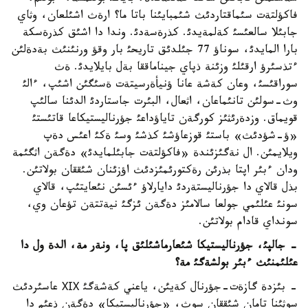
فاكؤلتةت سئماقتاردئث شئمبايئنا باتا ما؟ ارةث اشئلعان، وثاي
جابئلا سالعئسئ كةلمةيدئ. كذرةسةدئ. وندا دا اشئق كذرةسكة
بارا المايدئ، سوناؤ 77 جئلدئق تاريحئ بار وقؤ ورنئنئث بةدةلئن
ءتذسئرؤ ارقئلئ وزئنة ذپاي جيناماققا بةل بايلايدئ. ةث
سوراقئسئ، وعان كةشة عانا ؤنيأةرسيتةت ةسئگئن اشئپ، ءالئ
وث-سولئن تانئماعان، اثعال، البئرت جاستاردئ الدئنا سالئپ
قويماق. وزدةرئثئز كورگةن تاياؤداعئ جؤرناليستيكاعا قاتئستئ
«ؤ-شؤدئث» باستئ قوزعاؤشئ كذشئ وسئ ةكئ اعئس دةپ
ويلايمئن. ال نةگئزئندة «فاكؤلتةت جابئلمايدئ» دةگةن اثگئمة
ودان ءبئر اپتا بذرئن رةكتورئمئزدئث اؤزئنان شئققان بولاتئن.
بذل قالاي دا جؤرناليستةردئ دايارلاؤ ءئسئن نئعايتئپ، قالاي
سونئ عئلئمي جولعا سالامئز دةگةن ئزگئ نيةتتةن تؤعان وي،
سونداي قادام بولاتئن.
- جالپئ، جؤرناليستيكا شئعارماشئلئق پا، ونةر مة، الدة ول دا
عئلئمنئث ءبئر بولشةگئ مة؟
- بئزدة گازةت-جؤرنال كةيئن، ياعني كةشةگئ ХІХ عاسئردئث
سوثئنا تامان شئققان سوث، «جؤرناليستيكا» دةگةن ذعئم دا