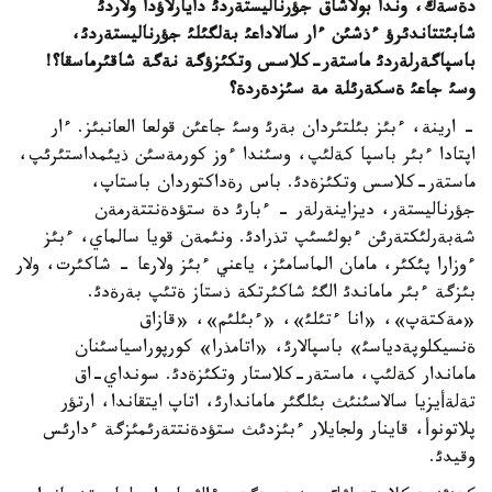
دةسةك، وندا بولاشاق جؤرناليستةردئ دايارلاؤدا ولاردئ
شابئتتاندئرؤ ءذشئن ءار سالاداعئ بةلگئلئ جؤرناليستةردئ،
باسپاگةرلةردئ ماستةر-كلاسس وتكئزؤگة نةگة شاقئرماسقا؟!
وسئ جاعئ ةسكةرئلة مة سئزدةردة؟
- ارينة، ءبئز بئلتئردان بةرئ وسئ جاعئن قولعا العانبئز. ءار
اپتادا ءبئر باسپا كةلئپ، وسئندا ءوز كورمةسئن ذيئمداستئرئپ،
ماستةر-كلاسس وتكئزةدئ. باس رةداكتوردان باستاپ،
جؤرناليستةر، ديزاينةرلةر - ءبارئ دة ستؤدةنتتةرمةن
شةبةرلئكتةرئن ءبولئسئپ تذرادئ. ونئمةن قويا سالماي، ءبئز
ءوزارا پئكئر، مامان الماسامئز، ياعني ءبئز ولارعا - شاكئرت، ولار
بئزگة ءبئر ماماندئ الگئ شاكئرتكة ذستاز ةتئپ بةرةدئ.
«مةكتةپ»، «انا ءتئلئ»، «ءبئلئم»، «قازاق
ةنسيكلوپةدياسئ» باسپالارئ، «اتامذرا» كورپوراسياسئنان
ماماندار كةلئپ، ماستةر-كلاستار وتكئزةدئ. سونداي-اق
تةلةأيزيا سالاسئنئث بئلگئر ماماندارئ، اتاپ ايتقاندا، ارتؤر
پلاتونوأ، قاينار ولجايلار ءبئزدئث ستؤدةنتتةرئمئزگة ءدارئس
وقيدئ.