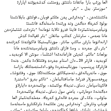
العا وزئپ بارا جاتقانئ ذلتتئق رؤحتئث كذشةيؤئنة اپارارئ
ءسوزسئز. بذل - ءبئر.
ةكئنشئدةن، ءوندئرئس پةن عئلئم قويان-قولتئق بايلانئستا
بولؤئ كةرةك دةگةن وتة ورئندئ ماسةلةگة قاتئستئ
ؤنيأةرسيتةتئمئزدئ قايتا قذرؤ تالابئ تؤعاندا ءبئزدئث ئشئمئزدةن
عانا ةمةس، سئرتتان كةلئپ جاتقان ءبئر ئقپالدئ كذش
ارانداتؤعا بارئن سالئپ جاتئر. جؤرناليستيكا فاكؤلتةتئ كةزئندة
ءبئر-اق جةردة - وسئ قازاق ذلتتئق ؤنيأةرسيتةتئندة عانا
بولعانئ ءمالئم. كةيئن قاراعاندئدا اشئلسا، سوثئن الا كوبةية-
كوبةية، قازئر 20-دان استام جةردة وقئتئلادئ ةكةن. ةندئ
قازئرگئ پرينسيپ: جؤرناليستةردئ وقؤ-ادئستةمةلئك بازاسئ
جوق، ماتةريالدئق-تةحنيكالئق مذمكئندئگئ جوق، وقئتؤشئ-
پروفةسسورلار قذرامئ جاساقتالماعان، ءتالئم بةرؤ ءداستذرئ
قالئپتاسپاعان ذساق-تذيةك بولئمشة، بولئمدةردة دايارلاؤ
دةگةندئ دوعارئپ، ياعني سول ذساق-تذيةك بولئمدةردئ
جاؤئپ، ةكئ-اق جةردة قالدئرؤ كةرةك. مةملةكةتئمئز العا
قويئپ وتئرعان ءوندئرئس پةن عئلئمدئ بئرئكتئرؤ ماسةلةسئ
شةشئمئن تاباتئن شاققا كةلگةندة، باياعئ بولئمشة، ءبولئم،