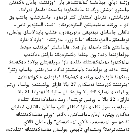
وزئنة ذپاي جيناعئسئ كةلةتئندةر بار. ءوزئنئث جامان ةكةنئن
جاسئرؤ ءذشئن وزگةنئ جامانداؤعا يكةمدئ ادامدار تذرادئ.
قئزعانئش، تئرناق استئنان كئر ئزدةؤ، جاسئرئنئپ جاتئپ وق
اتؤ - وزئنة سةنبةيتئن السئزدةردئث ءئسئ. السئزدةر تاس-
تالقان جاساماق نيةتپةن «تورپةدو» قئلئپ پايدالانباق بولعان،
قوعامدئق-الةؤمةتتئك ءمانئ زور، جذرتتئث ءبارئ كةتارئ
بولمايتئن ةكئ ماسةلة بار ةدئ. ةلباسئمئز ءوزئنئث سوثعئ
جولداؤئندا ةندئ ون جئلدا ةلئمئزدةگئ بارلئق مةكتةپ
تذلةكتةرئ مةملةكةتتئك تئلدة تازا سويلةيتئن بولادئ دةگةندئ
ايتتئ. مذنداي بولجامدئ ةلباسئمئز نةگة سذيةنئپ جاساپ وتئر؟
ويتكةنئ قازئردئث وزئندة كةشةگئ ءبئزدئث فاكؤلتةتتئث
ءبئرئنشئ كؤرسئنا تذسكةن 27 بالا قازاق بولئمئندة بولسا، ورئس
بولئمئندة نةبارئ التئ بالا وقيدئ. ال جالپئ كافةدرادا 81 بالا -
قازاق، 22 بالا - ورئس توبئندا. وسئ مةملةكةتتئك تئلدة
سويلةپ، سول تئلدة تازا ءبئلئم الئپ جاتقان بالانئث ايتايئن
دةگةن ويئن، ارمان-ماقساتئن، ةگةر ءوزئم مةملةكةتتئك
تئلدة سويلةمةسةم، قالاي تذسئنةمئن؟ ول ماعان قالاي
تذسئندئرةدئ؟ وسئنداي تابيعي جولمةن مةملةكةتتئك ءتئلدئث