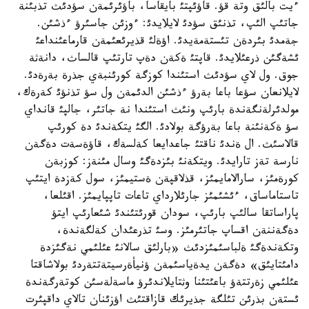
ءيت بالئق وتة قؤ. قاؤئپتئ بايقاسا، باؤئرئمةن سؤدئث تذبئنة
جاتئپ الئپ، تذنئق سؤدئ لايلايدئ: ءوزئن جاسئرؤ ءذشئن.
جةمدئ بئردةن تئستةمةيدئ. اؤةلئ قذيرئعئمةن قارماعئنداعئ
ئشةگئن ذرعئلايدئ. قاپتئ ةكةن دةپ تارتئپ قالساث، دانةثة
جوق. ول لاي سؤدئث استئندا كوزگة كورئنبةي جذرة بةرةدئ.
لايلانعان سؤعا باعا بةرؤ ءذشئن الدئمةن ول سؤ تذنؤئ كةرةك،
مولدئرلةنگةندة بارئپ ونئث استئندا نة جاتئر، جالپئ قانداي
سؤ ةكةنئنة باعا بةرؤگة بولادئ. الگئ يتكةندئ دة كورئپ
قالاسئث. ال ةندئ ناقتئ جاعدايعا كةلسةك، قاؤةسةت دةگةن
نارسة تةز تارايدئ. ويتكةنئ بئزدةگئ وسال مئنةز: كوزبةن
كورةمئز، سارالامايمئز، قذلاقپةن ةستيمئز، سول كةزدة ايتئپ
تاستاماساق، ءئشئمئز جارئلارداي تاعات تاپپايمئز. اقئلعا،
پاراساتقا سالئپ بارئپ، سودان قورئتئندئ شئعارئپ ايتؤ
دةگةننةن اقساپ جاتئرمئز. وسئ تذرعئدان كةلگةندة،
وتكةندةگئ ةلباسئمئزدئث «بارلئق سالانئ عئلئمي نةگئزدة
دامئتايئق» دةگةن يدةياسئمةن ؤنيأةرسيتةتتةردئ بولاشاقتا
عئلئمي زةرتتةؤ باعئتئنا وثتايلاندئرؤ ماسةلةسئن كوتةرگةندة
ئستةن بذرئن تئلگة جذيرئك قازاقتئث اؤزئنان تالاي داقپئرت