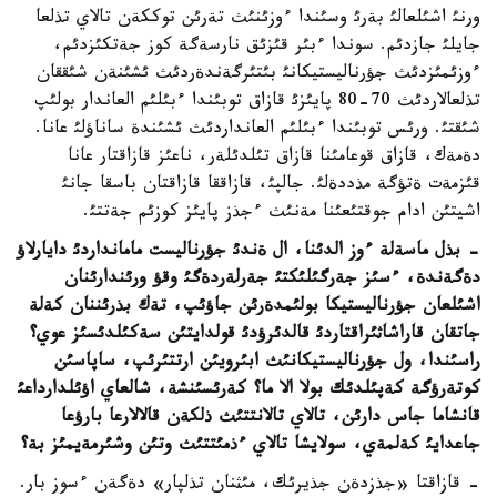
ورنئ اشئلعالئ بةرئ وسئندا ءوزئنئث تةرئن توككةن تالاي تذلعا
جايلئ جازدئم. سوندا ءبئر قئزئق نارسةگة كوز جةتكئزدئم،
ءوزئمئزدئث جؤرناليستيكانئ بئتئرگةندةردئث ئشئنةن شئققان
تذلعالاردئث 70-80 پايئزئ قازاق توبئندا ءبئلئم العاندار بولئپ
شئقتئ. ورئس توبئندا ءبئلئم العانداردئث ئشئندة ساناؤلئ عانا.
دةمةك، قازاق قوعامئنا قازاق تئلدئلةر، ناعئز قازاقتار عانا
قئزمةت ةتؤگة مذددةلئ. جالپئ، قازاققا قازاقتان باسقا جانئ
اشيتئن ادام جوقتئعئنا مةنئث ءجذز پايئز كوزئم جةتتئ.
- بذل ماسةلة ءوز الدئنا، ال ةندئ جؤرناليست مامانداردئ دايارلاؤ
دةگةندة، ءسئز جةرگئلئكتئ جةرلةردةگئ وقؤ ورئندارئنان
اشئلعان جؤرناليستيكا بولئمدةرئن جاؤئپ، تةك بذرئننان كةلة
جاتقان قاراشاثئراقتاردئ قالدئرؤدئ قولدايتئن سةكئلدئسئز عوي؟
راسئندا، ول جؤرناليستيكانئث ابئرويئن ارتتئرئپ، ساپاسئن
كوتةرؤگة كةپئلدئك بولا الا ما؟ كةرئسئنشة، شالعاي اؤئلدارداعئ
قانشاما جاس دارئن، تالاي تالانتتئث ذلكةن قالالارعا بارؤعا
جاعدايئ كةلمةي، سولايشا تالاي ءذمئتتئث وتئن وشئرمةيمئز بة؟
- قازاقتا «جذزدةن جذيرئك، مئثنان تذلپار» دةگةن ءسوز بار.