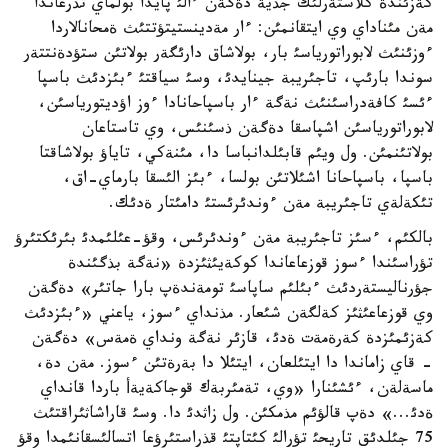
كةزئندة كلاستةرلئك جذية دةگةن ءالئ پايدا بولماي تذرعاندا
مةن مئناداي وي ايتقانمئن: ءار مةدينستيتؤتتئث ةمحانالاردا
ءوزئنئث لابوراتورياسئ بار، بولاشاق دارئگةر بولاتئن ستؤدةنتتةر
سوندا بارئپ، تاجئريبة جينايدئ، وسئ سياقتئ ءبئزدئث باسپا
ءئسئ كافةدراسئنئث نةگة ءار باسپاحانادا ءوز اؤديتورياسئن،
لابوراتورياسئن اشپاسقا دةگةن ذسئنئس، وي تاستاعان
بولاتئنمئن. ول ويئم قابئلدانباسا دا، مئنةكي، تاياؤ بولاشاقتا
باسپا، باسپاحانا اشئلاتئن بولسا، ءبئز الئسقا بارماي-اق،
تئكةلةي تاجئريبة مةن ءوندئرئستئ دامئتار ةدئك.
بالكئم، ءسئز تاجئريبة مةن ءوندئرئس، وقؤ-عئلئمدئ بئرئكتئرؤ
تؤراسئندا ءسوز قوزعاعاندا كوكةيئثئزدة «نةگة بذگئندة
جؤرناليستةردئث ءبئلئم ساپاسئ تومةندةپ بارا جاتئر» دةگةن
وي قوزعاعئثئز كةلگةن شئعار. مذنداي ءسوز، ياعني «ءبئزدئث
كةزئمئزدة كةرةمةت ةدئ، قازئر نةگة ونداي ةمةس» دةگةن
- قاي زاماندا دا ايتئلعان، ايتئلا دا بةرةتئن ءسوز. مةن دة،
ماسةلةن، ءئشئنارا «وي، تةمئربةك قوجاكةيةأ باردا قانداي
ةدئ...» دةپ قالؤئم مذمكئن. ول زاثدئ دا. وسئ قاراشاثئراقتئث
75 جئلدئق تاريحئ تؤرالئ كئتاپتئ قذراستئرؤعا اتسالئسقانئمدا وقؤ