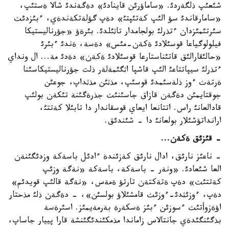
شئعئپ ذلگةردئ. «ساماؤرئن قاينادئ» دةگةندئ شالا ةستئپ،
«سامارقاندئ سؤ الئپ كةتئپتئ» دةپ گؤلةتكةندةي، ءبئزدئث
سئرتئمئزدان ءتذرلئ بولجامدار تاثئلدئ. بئرةؤ «جؤرناليستيكا
فيلولوگياعا قوسئلادئ ةكةن-مئس» دةسة، ةندئ ءبئرئ
«حالئقارالئق قاتئناستارعا قوسئلادئ ةكةن» دةدئ مة... ال ونداي
ءتذرلئ سيپاتتاعئ الئپ قاشپا اثگئمةلةر ذلت جؤرناليستيكاسئنا
ةرتةث ءوز ذلةسئمدئ قوسئپ، مذثئن مذثداپ، جوعئن
جوقتايمئن دةگةن قازاق جاسئنئث جذرةگئنة تئكةن بولئپ
قادالعانئ راس. اتتانعا ايعاي قوسقاندار دا تابئلا كةتتئ،
ارانداتؤشئلار بولعانئ دا - شئندئق.
- قئزئق ةكةن...
- ناعئز نارئق، ادال نارئق كةزئندة ءادئل باسةكة وزدئگئنةن
العا شئعادئ. «ونةر - باسةكة، باسةكة «نةگة وزئپ
كةتتئث» دةپ ةتةكتةن تارتؤ ةمةس، «نةگة قالئپ قويدئم»
دةپ، ءوزئثدئ-ءوزئث قامشئلاؤ بولسئن»، - دةگةن ذلئ مذحتار
اؤةزوأتئث ءسوزئن ءبئز ةسكةرة بةرمةيمئز. اسئرةسة
بذگئنگئدةي جانتالاس زاماندا مذمكئندئگئنشة قارا پييار جاساپ،