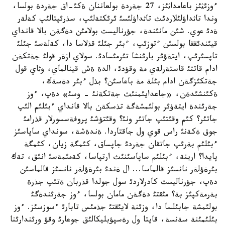
ءوزئثئز باعامداثئز، 27 جةردة بولعاننان ةكئ-اق جةردة بولسا،
وندا تاثداؤلئلاردئث تاثداؤلئسئ ئرئكتةلئپ، سذرئپتالئپ كةلةر
ةدئ عوي. شئن مانئندة، جؤرناليست بولامئن دةگةن بالا قانداي
قيئندئققا بولسئن ءتوزئپ، ءبئر جئلئ قذلاسا دا، كةلةسئ جئلئ
تاپسئرئپ، ايتةؤئر بارئنشا تئرمئسادئ. سولاي ازةر قولئ جةتكةن
ادام قاتتئ قاستةرلةي مة وقؤدئ، الدة ةش قينالماي، وثاي قول
جةتكئزگةن ادام بئلة مة باعاسئن؟ بذل ءبئر دةسةك،
ةكئنشئدةن، «جاعدايئمنئث جةتكةنئ - وسئ» دةپ، ءوز
جةرئندة ايتةؤئر بولئمشةگة تذسكةن بالا قانداي ءبئلئم الئپ
جاتئر؟ كئم وقئتئپ جاتئر ونئ؟ وقئتؤشئ پروفةسسورلار قذرامئ
جوق ةكةنئ راس قوي ول جاقتاردا. ةندةشة، سونداي ساپاسئز
ءبئلئم بةرئپ جاتقان جةردئ جاپساق، كئمگة زيان، كئمگة
پايدا؟ ارينة، ءبئلئم ساپاسئنئث ارتپاسا، كةمئمةسئ انئق، تةك
بئرةؤلةر نانسئز قالماسا... ال ةندئ بئرةؤلةر نانسئز قالماسئن
دةپ، جؤرناليست كادرلاردئ سول جولدا قذربان ةتئپ جذرة
بةرمةكپئز بة؟ مئقتئ دةگةن مامان بولسا، ءوز جةرئندةگئ
بولئمشة جابئلسا دا، وزئنة لايئقتئ جذمئس تابارئ ءسوزسئز. ءوز
بئلئمئنة سةنسة، قايتا ول رةسپؤبليكالئق جوعارئ وقؤ ورئندارئنا