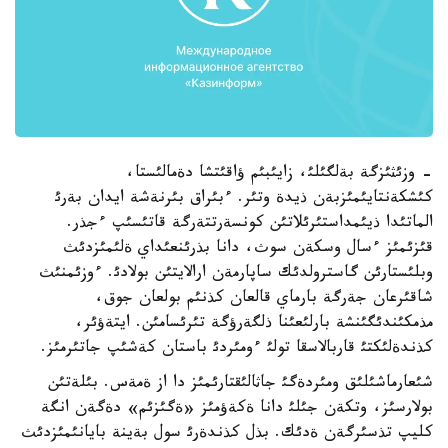
- وزئثئزگة بةلگئلئ، زايئبئم ؤاقئتشا دةمالئستا،
كئشكةنتايئمئزبةن ذيدة وتئر. ءبئراق بئرنةشة ايدان بةرئ
الماتئدا ذيئمداستئرئلاتئن كونسةرتتةرگة قاتئسئپ ءجذر.
قئزئمئز ءسال وسكةن سوث، دانا بذرئنعئداي ةلئمئزدئث
وبلئستارئن گاسترولدئك ساپارمةن ارالايتئن بولادئ. ءوزئمنئث
شاقئرعان جةرگة بارماي قالعان كذنئم بولعان جوق،
مذمكئندئگئنشة بارلئعئنا ذلگةرؤگة تئرئسامئن. ايتةؤئر،
كذندةلئكتئ قاربالاسقا تولئ ءومئردئ باستان كةشئپ جاتئرمئز.
شئعارماشئلئق ومئردةگئ جاثالئقتارئمئز دا از ةمةس. بئلةتئن
بولارسئز، وتكةن جئلئ دانا ةكةؤمئز «ةگئزئم» دةگةن انگة
كليپ تذسئرگةن ةدئك. بذل كذندةرئ سول بةينة بايانئمئزدئث