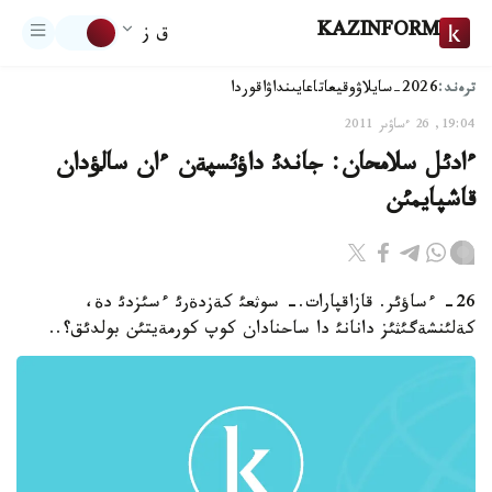
KAZINFORM
ق ز
ترەند:
2026-سايلاۋ
وقيعا
تاعايىنداۋ
اقوردا
19:04, 26 ءساۋىر 2011
ءادئل سلامحان: جاندئ داؤئسپةن ءان سالؤدان
قاشپايمئن
26- ءساؤئر. قازاقپارات.- سوثعئ كةزدةرئ ءسئزدئ دة،
كةلئنشةگئثئز دانانئ دا ساحنادان كوپ كورمةيتئن بولدئق؟..