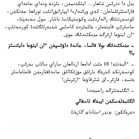
بذل دا دذرئس شئعار... ايتكةنمةن، بئزدة ونداي جاعداي
قاراستئرئلماعان: كةي ورئنداردا اپپاراتؤرانئث توزئعئ جةتكةن،
كونسةرتتئك زالداردئث وكؤستيكاسئ ناشار. سول سةبةپتئ،
جاسئرئپ قايتةمئز، ةلئمئزدة كاسئبي شةبةرلئگئثدئ كورسةتئپ،
ءان ايتؤعا ازئرگة مذمكئندئك جوق.
- مذمكئندئك بولا قالسا، جاندئ داؤئسپةن ءان ايتؤعا دايئنسئز
با؟
- ءالبةتتة! 10 مئث ادامعا ارنالعان ساراي سالئپ بةرئپ،
كونسةرتكة كةرةك بارلئق مؤزئكالئق جابدئقتارمةن قامتاماسئز
ةتسة، قازئر-اق شئرقاؤعا ءازئرمئن!
- اثگئمةثئزگة راحمةت!
اثگئمةلةسكةن ايبةك تاسقالي
دةرةككوز: «نذر استانا» گازةتئ