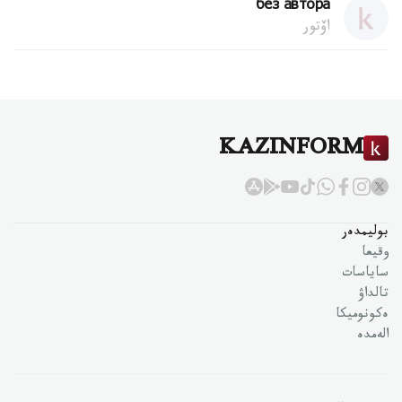
без автора
اۆتور
KAZINFORM
بوليمدەر
وقيعا
ساياسات
تالداۋ
ەكونوميكا
الەمدە