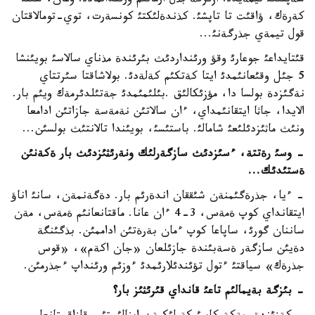
سةپتئگئ تيمةيدئ. ازئرگة بذل ارمانئم ورئندالمادئ. وعان، شئنئ
كةرةك، ؤاقئت تا تاپشئ. كذندةلئكتئ كونسةرت، توي-تومالاقتان
قول تيمةي جذرگةنئ...
قئتايداعئ جوعارئ وقؤ ورئنداردئث بئرئندة مذناي سالاسئ بويئنشا
5 جئل وقئعانئمدئ ايتا كةتكئم كةلةدئ. بولاشاقتا سئرتتاي
نةگئزدة بولسا دا، مؤزئكالئق .بئلئمئمدئ جةتئلدئرمةك ويئم بار.
الايدا، جاثا ايتقانئمداي، ءان سالاتئن نةمةسة جازاتئن ادامعا
ونئث ماثئزدئلئعئ شامالئ. باستئسئ، بويئندا تالانتئث بولسئن...
- وسئ رةتتة، ءسئزدئث سازگةرلئك ونةرئثئزدئث بار ةكةنئن
ةستئدئك
...
- ءيا، جذرةگئمنةن شئققان اندةرئم بار. دةگةنمةن، سانئ اناؤ
ايتقانداي كوپ ةمةس، 3-4 ءان عانا. ماقتانعانئم ةمةس، مةن
ساننان گورئ، ساپاعا كوپ ءمان بةرةتئن اداممئن. بذگئنگة
دةيئن سازگةر ةسةبئندة جازئلعان «جان اكةم»، «قوس
جذرةك» سياقتئ ءتول تؤئندئلارئمدئ ءوزئم ورئنداپ ءجذرمئن.
- بئزگة بةيمالئم تاعئ قانداي قئرئثئز بار؟