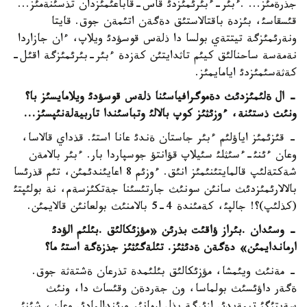
جذرةمئز... .ءبئر-ءبئرئمئزدئ قاس-قاباعئمئزدان تذسئنةمئز...
قئسقاسئ، بئزدة باقتالاستئق دةگةن اتئمةن جوق. قايتا
ونةرئمئزگة تيتتةي بولسا دا ذلةس قوسؤدئ ويلاپ، ءان جازاردا
نةمةسة ساحنالئق كيئم تاثدايتئن كةزدة ءبئر-بئرئمئزگة اقئل-
كةثةسئمئزدئ ايامايمئز.
- ال ةلئمئزدئث دةموگرافياسئنا ذلةس قوسؤدئ ويلامايسئز با؟
ونئث ذستئنة، ءوزئثئز كوپ بالالئ وتباسئندا تاربيةلةنئپسئز
...
- قئزئمئز اياؤلئم ءبئر جاستان ةندئ عانا استئ. قذداي قالاسا،
وعان ءئنئ-ءسئثلئ سئيلاپ قؤانتؤ جوسپاردا بار. ءبئر بالامةن
شةكتةلئپ قالمايتئنئمئز انئق. ءوزئم 8 اعايئندئمئن، تئم قذرئسا
بالالارئمئزدئث سانئن سونئث جارتئسئنا جةتكئزسةم، نة بولئپتئ
(كذلئپ)؟! جالپئ، كةمئندة 4-5 بالامنئث بولعانئن قالايمئن.
- وسئدان .بئراز ؤاقئت بذرئن «مؤزئكالئق .بئلئم الؤدئ
ارماندايمئن» دةگةن ةدئثئز. تئلةگئثئز جذزةگة استئ ما؟
- مةنئث ويئمشا، مؤزئكالئق بئلئمدة تذرعان ةشتةثة جوق.
ةگةر داؤئسئث بولماسا، ون جةردةن وقئساث دا، ونئث