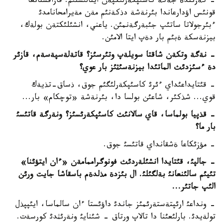
- كةزئندة جةكة كاسئپكةرلئكپةن اينالئستئم. قازاقستانعا
قونئس اؤدارعاندا بئرنةشة دذكةنئم مةن مةيرامحانامدئ
ءبئرجولاتا ساتئپ جئبةرگةنمئن. ياعني، انشئلئكتةن بولةك،
بيزنةسكة ةبئم بار دةپ ايتا الامئن.
- نةگة وتكةن شاقتا سويلةپ وتئرسئز؟ قاتةلةسپةسةم، قازئر
دة ءسئزدئث الماتئدا بيزنةسئثئز بار عوي؟
- قئتايداعئداي ءئرئ كاسئپكةرلئگئم جوق، ذساق-تذيةك
قوي... شذكئر، شاعئن بولسا دا، بئرنةشة «توچكام» بار...
- قذپيا بولماسا، قاي سالانئث كاسئپكةرئسئز؟ ونةرگة قاتئسئ
بار ما؟
- مؤزئكاعا ةشقانداي قاتئسئ جوق.
- جالپئ، قئتايدا انشئلةردئث فونوگراممامةن «ءان ايتؤئنا»
تئيئم سالئنعانئ بةلگئلئ. ال بئزدة مذلدةم باسقاشا جايت ورئن
الئپ جاتئر
...
- ونداعئ ارئپتةستةرئمئز جاندئ داؤئستا ءان سالماسا، ايئپپذل
تولةيدئ. بارلئعئنا دا تالاپ ورتاق - شئنايئ ونةرئثدئ كورسةت.