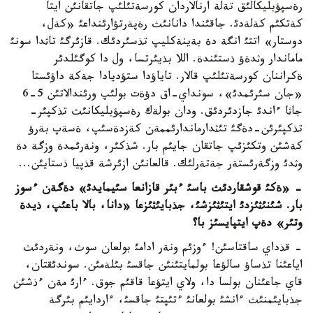
رةسپؤبليكالئق تةلة ارنالاردان كورسةتئلئپ جاتقانئن ايتا
كةتكئم كةلةدئ. جاقئندا دانانئث رةپةرتؤارئنداعئ «كةل،
دوستار» اتتئ انگة دة بةينةكليپ تذسئردئك. قازئرگئ تاثدا سونئ
ماماندار وثدةؤ ذستئندة. اللا بذيئرتسا، ول دا كوگئلدئر
ةكراننان كورسةتئلئپ قالار. تاياؤدا ستؤديادا جةكة داؤئستا
«جان سئرئمدئ»، سونداي-اق دؤةت بولئپ ورئندالاتئن 5-6
جاثا ءاندئ جازدئردئق. ودان بولةك رةسپؤبليكانئث تذكپئر-
تذكپئرئن-دةگئ تئثدارماندارئممةن كةزدةسئپ، ةسةپ بةرؤ
كةشئن وتكئزئپ جاتقان جايئم بار. شذكئر، ونةرئمدة وزگة دة
وثدئ وزگةرئستةر جةتةرلئك. قالعانئن ازئرشة قذپيا ذستايئن...
- «ةكئ قوشقاردئث باسئ ءبئر قازانعا سئيمايدئ» دةگةن ءسوز
بار. شئنئثئزدئ ايتئثئزشئ، جذبايئثئزعا «دانا، بالا باعئپ، ذيدة
وتئر» دةپ ايتپايسئز با؟
- قذداي ساقتاسئن! ءوزئم ونةر ادامئ بولعان سوث، ونةردئث
اياعئنا تذساؤ سالؤعا بولمايتئنئن جاقسئ بئلةمئن. سوندئقتان،
قاي جاعئنان بولسا دا، ولاي ايتؤعا قاقئم جوق. ءارئ مةن ءذشئن
جذبايئمنئث ءانشئ بولعانئ ءتئپتئ جاقسئ، ءاردايئم بئرگة