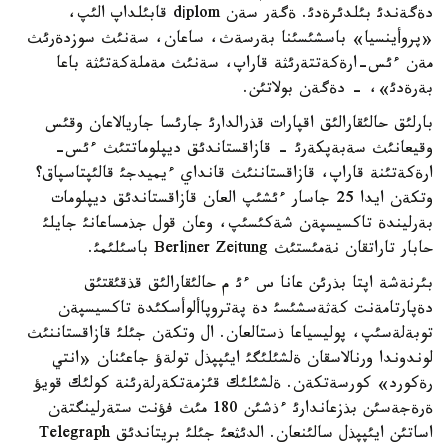
دةگةندئ بئلدئرةدئ. ةگةر سةن dіplom قابئلداپ الئپ،
«پروأينسيا» باسشئسئنا بةرسةث، ساعان، سةنئث سوزدةرئث
مةن ءئس-ارةكةتتةرئثة قاراپ، سةنئث مةملةكةتئثة باعا
بةرةدئ»، - دةگةن بولاتئن.
بارلئق حالئقارالئق اقپارات قذرالدارئ جارئسا جاريالاعان وقئس
وقيعانئث سةبةپكةرئ - قازاقستاندئق ديپلوماتتئث ءئس-
ارةكةتئنة قاراپ، قازاقستاننئث قانداي ءيميدجئ قالئپتاسپاق؟
وتكةن ايدا 25 جاسار ءئشئپ العان قازاقستاندئق ديپلومات
بةرليندة تاكسيسپةن شةكئسئپ، وعان قول جذمساعانئ جايلئ
حابار تاراتقان نةمئستئث Berlіner Zeіtung باسئلئمئ.
بئرنةشة اپتا بذرئن عانا س ءئ م حالئقارالئق قذقئقتئق
دةپارتامةنت كةثةسشئسئ دة پةتروپاألوأسكئدة تاكسيسپةن
توبةلةسئپ، پوليسياعا ذستالعان. ال وتكةن جئلئ قازاقستاننئث
لوندوندا ورنالاسقان ةلشئلئگئ ايئپپذل تولةؤ جاعئنان «انتي
رةكورد» كورسةتكةن. ةلشئلئك قئزمةتكةرلةرئنة كولئك قويؤ
ةرةجةسئن بذزعاندارئ ءذشئن 180 مئث فؤنت ستةرلينگتةن
اساتئن ايئپپذل سالئنعان. الدئثعئ جئلئ بريتاندئق Telegraph