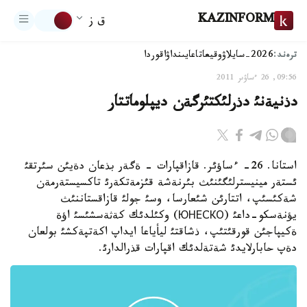
KAZINFORM
ق ز
ترەند:
2026-سايلاۋ
وقيعا
تاعايىنداۋ
اقوردا
09:56, 26 ءساۋىر 2011
دذنيةنئ دذرلئكتئرگةن ديپلوماتتار
استانا. 26- ءساؤئر. قازاقپارات - ةگةر بذعان دةيئن سئرتقئ
ئستةر مينيسترلئگئنئث بئرنةشة قئزمةتكةرئ تاكسيستةرمةن
شةكئسئپ، اتتارئن شئعارسا، وسئ جولئ قازاقستاننئث
يؤنةسكو-داعئ (ЮНЕСКО) وكئلدئك كةثةسشئسئ اؤة
ةكيپاجئن قورقئتئپ، ذشاقتئ ليأياعا ايداپ اكةتپةكشئ بولعان
دةپ حابارلايدئ شةتةلدئك اقپارات قذرالدارئ.