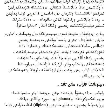
قئزمةتكةرلةرئ ازئرگة تولماچةأتئث يتاليان وكئمةتئ بةلگئلةگةن
ادأوكاتئمةن عانا بايلانئسقا شئققان. «ةلشئلئك قئزمةتكةرلةرئ
تةرگةؤ اباقتئسئندا وتئرعان بذل اداممةن (أالةريي تولماچةأپةن
- رةد.) بايلانئس ورناتؤعا كذش سالؤدا»، - دةدئ سئرتقئ
ئستةر مينيسترلئگئنئث رةسمي وكئلئ اسقار ءابدئراحمانوأ.
ونئث ايتؤئنشا، سئرتقئ ئستةر مينيسترلئگئ بذل وقيعانئث ءمان-
جايئن انئقتاؤدا. ءبئراق پاسحا بولاتئن دذيسةنبئ رةسمي
دةمالئس سانالاتئندئقتان، مةملةكةتتئك ورئنداردا تةك
كةزةكشئلةر قئزمةت ةتؤدة. سئرتقئ ئستةر مينيسترلئگئنئث
رةسمي وكئلئ أالةريي تولماچةأتئث يؤنةسكو-دا قئزمةت
ةتةتئندئگئن راستاپ وتئر. ازئرگة قازاقستان ديپلوماتئنا
تاعئلاتئن ايئپ پةن ونئث بذل ارةكةتكة بارؤئنا يتةرمةلةگةن
جايت بةيمالئم.
ديپلوماتئنا قاراپ، ةلئن تانئ...
ولجاس سذلةيمةنوأ بئرنةشة جئل بذرئنعئ ءبئر سذحباتئندا:
«ريم لةكسيكونئندا «dіplomat» ءسوزئ ورتالئق بيلئك
پروأينسياعا رةسمي، سةنئم حاتپةن (dіplom) اتتاندئراتئن تذلعا