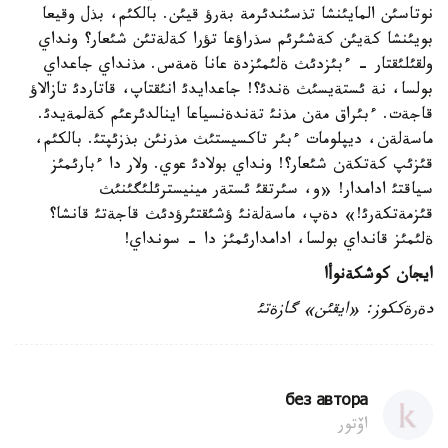
نوتاسئن المايئنشا تذسئندئرمة بةرؤ قيئن. بالكئم، بذل وقيعا
بويئنشا كةيئن كةشئرئم سذراؤعا تؤرا كةلةتئن شئعار؟ ونداي
ولقئلئقتار - ءبئزدئث ةلئمئزدة عانا ةمةس. مذنداي جاعداي
بولسا، نة ئستةيسئث ةندئ؟! جاعدايدئ انئقتاپ، قاتاردئ تازالاؤ
قاجةت. ءبئراق مةن مذنئ تةندةنسياعا اينالدئرعئم كةلمةيدئ.
ماسةلةن، ديپلومات ءبئر تاكسيستئث مذرنئن بذزئپتئ. بالكئم،
قئزئپ كةتكةن شئعار؟! ونداي بولادئ عوي. ولار دا ءبارئمئز
سياقتئ ادامدار! «و، سئرتقئ ئستةر مينيسترئلئگئنئث
قئزمةتكةرئ!» دةپ، ماسةلةنئ ؤشئقتئرؤدئث قاجةتئ قانشا؟
ةلئمئز قانداي بولسا، ادامدارئمئز دا - سونداي!
ايجان كوشكةنوأا
دةرةككوز: «ايقئن» گازةتئ
без автора
اۆتور