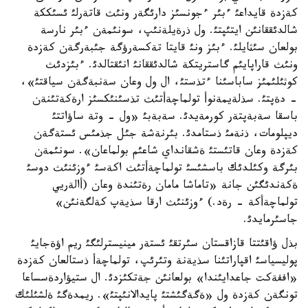
كةزدة قايداعئ ءبئر ءجونسئز دارئگةر ونئث قاتةرلئ ئسئككة
شالدئققانئن ايتئپتئ. ول ذرةيلةنئپ، سونئمةن ءبئر نارسة
بولعان سئثايلئ. ءبئز ونئ قايتا تةكسةرؤگة جئبةرگةن كةزدة
ونئث قاراپايئم گاستريتكة شالدئققانئ انئقتالدئ. ءبئزدئث
كوثئلئمئز ساباسئنا ءتذستئ، ال ول وعان سةنبةگةن سياقتئ»،
- دةپتئ. سذلةيمةنوأ تولماچةأتئث تذسئنئكسئز ارةكةتئنةن
باسقا سةبةپتةر كورمةيدئ. سةبةبئ «ول - وتة ساؤاتتئ
ديپلومات، ذنةمئ ذستامدئ. بئرنةشة جئل جذمئس ئستةگةن
كةزدة وعان قاتئستئ ةشقانداي شاعئم بولماعان». سونئمةن
بئرگة وكئلدئك باسشئسئ تولماچةأتئث اكةسئ ءوزئنئث دوسئ
ةكةندئگئن جانة «تاماشا مامان رةتئندة وعان (أالةريي
تولماچةأكة - رةد.) ءوزئنئث ارقا سذيةپ كةلگةنئن»
جاسئرمايدئ.
بذل ؤاقئتتا قازاقستان سئرتقئ ئستةر مينيسترلئگئ ريم اؤةجايئ
پوليسياسئ اقپاراتئنا سذيةنة وتئرئپ، تولماچةأ ذستالعان كةزدة
«اففةكت جاعدايئندا» بولعانئن جةتكئزدئ. ال ستيؤاردةسساعا
تونگةن كةزدة ول «ةگةگئشتئ پايدالانئپتئ». ريمدةگئ ةلشئلئك