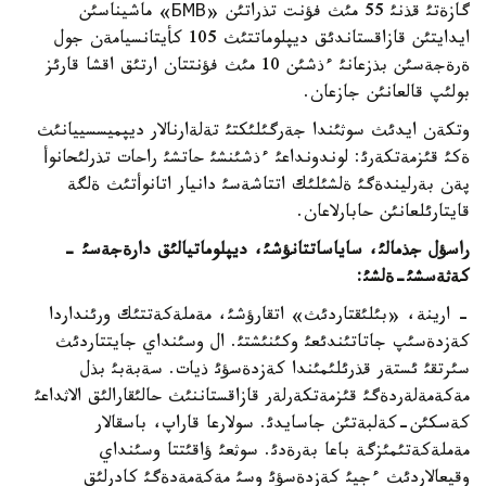
گازةتئ قذنئ 55 مئث فؤنت تذراتئن «БМВ» ماشيناسئن
ايدايتئن قازاقستاندئق ديپلوماتتئث 105 كأيتانسيامةن جول
ةرةجةسئن بذزعانئ ءذشئن 10 مئث فؤنتتان ارتئق اقشا قارئز
بولئپ قالعانئن جازعان.
وتكةن ايدئث سوثئندا جةرگئلئكتئ تةلةارنالار ديپميسسييانئث
ةكئ قئزمةتكةرئ: لوندونداعئ ءذشئنشئ حاتشئ راحات تذرلئحانوأ
پةن بةرليندةگئ ةلشئلئك اتتاشةسئ دانيار اتانوأتئث ةلگة
قايتارئلعانئن حابارلاعان.
راسؤل جذمالئ، ساياساتتانؤشئ، ديپلوماتيالئق دارةجةسئ -
كةثةسشئ-ةلشئ:
- ارينة، «بئلئقتاردئث» اتقارؤشئ، مةملةكةتتئك ورئنداردا
كةزدةسئپ جاتاتئندئعئ وكئنئشتئ. ال وسئنداي جايتتاردئث
سئرتقئ ئستةر قذرئلئمئندا كةزدةسؤئ ذيات. سةبةبئ بذل
مةكةمةلةردةگئ قئزمةتكةرلةر قازاقستاننئث حالئقارالئق الاثداعئ
كةسكئن-كةلبةتئن جاسايدئ. سولارعا قاراپ، باسقالار
مةملةكةتئمئزگة باعا بةرةدئ. سوثعئ ؤاقئتتا وسئنداي
وقيعالاردئث ءجيئ كةزدةسؤئ وسئ مةكةمةدةگئ كادرلئق