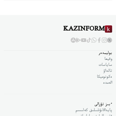
KAZINFORM
بوليمدەر
وقيعا
ساياسات
تالداۋ
ەكونوميكا
الەمدە
ءبىز تۋرالى
پايدالانۋشىلىق كەلىسىم