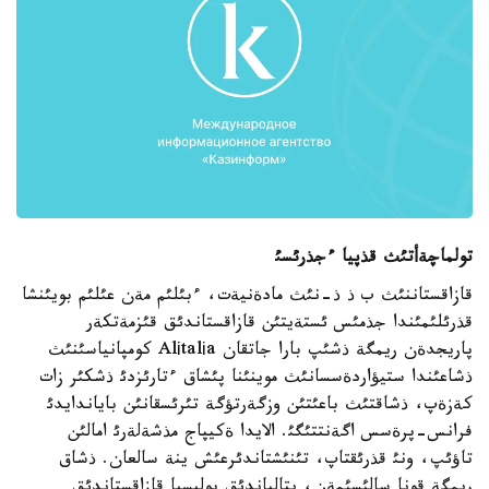
تولماچةأتئث قذپيا ءجذرئسئ
قازاقستاننئث ب ذ ذ-نئث مادةنيةت، ءبئلئم مةن عئلئم بويئنشا
قذرئلئمئندا جذمئس ئستةيتئن قازاقستاندئق قئزمةتكةر
پاريجدةن ريمگة ذشئپ بارا جاتقان Alіtalіa كومپانياسئنئث
ذشاعئندا ستيؤاردةسسانئث موينئنا پئشاق ءتارئزدئ ذشكئر زات
كةزةپ، ذشاقتئث باعئتئن وزگةرتؤگة تئرئسقانئن باياندايدئ
فرانس-پرةسس اگةنتتئگئ. الايدا ةكيپاج مذشةلةرئ امالئن
تاؤئپ، ونئ قذرئقتاپ، تئنئشتاندئرعئش ينة سالعان. ذشاق
ريمگة قونا سالئسئمةن، يتالياندئق پوليسيا قازاقستاندئق