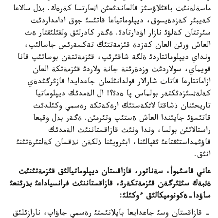
ماسةلةنئث باقئلاؤسئز قالعاندئعئن اثعارتسا كةرةك. بذل سالاعا
كةيبئر كةزدةيسوق، ديپلوماتياعا قاتئسئ جوق ادامداردئث
سئرتتان كةلؤئ نازار اؤدارتادئ. ةگةر كادرلئق ولقئلئقتار ةث
العاش ورئن العان كةزدة قئزمةتتئك تةكسةرئس جاسالئپ،
ونداي ديپلوماتتاردئ ةلگة شاقئرئپ، قئزمةتتةن بوساتئپ قانا
قويماي، سولاردئث وزدةرئنة جانة ولاردئ قئزمةتكة العان
ازاماتتارعا قاتاث شارالار قولدانئلعان جاعدايدا قازئرگئدةي
كةلةثسئزدئكتةر بولماس پا ةدئ؟! ال الةمدئك ديپلوماتيا
تاريحئنان ذشاقتا لاثكةستئك ارةكةتكة رةسمي وكئلدئث
قاتئسؤئ جايئندا العاش ةستئپ وتئرمئن. ةگةر بذل وقيعا
راستالاتئن بولسا، وندا ونئث قازاقستاننئث الةمدئك
قاؤئمداستئقتاعئ ئقپالئنا، ابئرويئنا ذلكةن نذقسان كةلتئرةتئنئ
انئق.
عاني قاسئموأ، سةناتور، قازاقستان ديپلوماتيالئق قئزمةتئنئث
ةثبةك سئثئرگةن قئزمةتكةرئ، قازاقستاننئث فرانسياداعئ بذرئنعئ
ساؤدا-ةكونوميكالئق ءوكئلئ:
- قازاقستان وسئ جاعدايعا بايلانئستئ رةسمي جاؤاپ، نارازئلئق