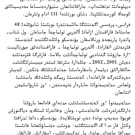
ديپلوماتتئ تذتقئنداپ، جاراقاتتانعان ستيؤاردةسساعا مةديسينالئق
كومةك كورسةتئلئپتئ. ذشاق بورتئندا 131 ادام وتئرعان.
فرانس-پرةسس اگةنتتئگئ مالئمةتتةرئ بويئنشا شابؤئلدئ 48
جاستاعئ قازاقستان ازاماتئ أالةريي تولماچةأ جاساعان. ول شتاب-
پاتةرئ پاريجدة ورنالاسقان يؤنةسكو وكئلدئگئندة كةثةسشئ
قئزمةتئن اتقارادئ. أالةريي تولماچةأ - قازاقستاندئق جؤرناليست
ءارئ جازؤشئ گةناديي تولماچةأتئث بالاسئ. قازئرگئ قئزمةتئنة
دةيئن 2001-2002- جئلدارئ سئرتقئ ئستةر مينيسترلئگئنئث
حالئقارالئق ذيئمدار باسقارماسئنا جةتةكشئلئك ةتكةن. كةيبئر
دةرةكتةرگة قاراعاندا، كةثةسشئ ريمگة وكئلدئك باسشئسئ
ولجاس سذلةيمةنوأتئ حاباردار ةتپةستةن، ءوز شارؤاسئمةن
اتتانعان.
سذلةيمةنوأ ءوز كةثةسشئسئنئث مذنداي قادامعا بارؤئنا
دارئگةرلةردئث قاتةلةسئپ، وعان «قاتةرلئ ئسئك» دياگنوزئن
قويؤئ سةبةپ بولدئ دةپ توپشئلايدئ. يؤنةسكو-داعئ تذراقتئ
وكئل قاز ت ا گ اگةنتتئگئنة: «ونئث دةنساؤلئعئنا قاتئستئ
سوراقئ جاعداي بولدئ. ول تةكسةرئلئپ، اسقازانئن قاراتقان