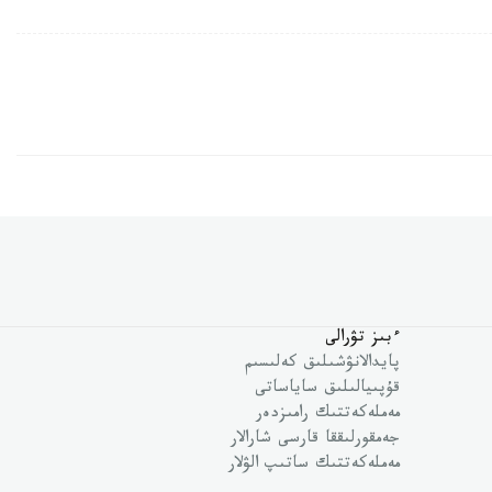
ءبىز تۋرالى
پايدالانۋشىلىق كەلىسىم
قۇپىيالىلىق ساياساتى
مەملەكەتتىك رامىزدەر
جەمقورلىققا قارسى شارالار
مەملەكەتتىك ساتىپ الۋلار