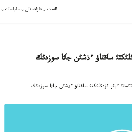
الەمدە
قازاقستان
ساياسات
ت
ئلئكتئ ساقتاؤ ءذشئن جاثا سوزدئك
اتئستئ ءبئر ئزدئلئكتئ ساقتاؤ ءذشئن جاثا سوزدئك