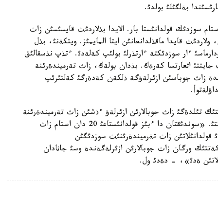
رئسئندا بةلگئلئ بولدئ.
نئ زاث تةرميندةرئنة قاتئستئ 20 دان استام سوزدئك قولدانئستا بار. الايدا بذلاردئث قايسئسئن زاث
 ولاردئث قايدا ماقذلدانعانئن ايتا المايمئز. ويتكةنئ، بذل
رماسئ ءار سوزدئكتة ءارتذرلئ بولئپ كةلةدئ. ءتذپ نذسقالئق
جايتتئ اثعارتسا كةرةك. بذدان بولةك، زاث تةرميندةرئنة
ئندة زاث جوباسئن ازئرلةؤگة ذلكةن كةدةرگئ كةلتئرئپ
ؤلةتوأ.
ك تئلدةگئ زاث جوبالارئن ازئرلةؤ ءذشئن زاث تةرميندةرئنة
قاتئستئ ورتاق ماتئندةر سارالانؤئ تيئستئگئن اتاپ ءوتتئ. «سوندئقتان دا ءبئز قولدانئستاعئ 20 دان استام زاث
ئ قولدانئلاتئن زاث تةرميندةرئنئث سوزدئگئن
لةكةتتئك ورگان زاث جوبالارئن ازئرلةگةندة وسئ جاثادان
ولاتئن ةدئ»، - دةدئ ول.