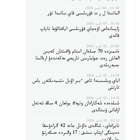
11:42, 04 تامىز 2026
الماتىدا ل ر ت قۇرىلىسى قاي ساتىدا تۇر
15:42, 03 تامىز 2026
زايسانداعى اۋەجاي قۇرىلىسى اياقتالۋعا تاياپ
قالدى
15:06, 03 تامىز 2026
ەلىمىزدە 70 جىلدان استام ۋاقىتتان كەيىن
العاش رەت جولبارىس تاريحي مەكەندەۋ ارەالىنا
جىبەرىلدى
14:52, 03 تامىز 2026
اباي وبلىسىندا تاعى ءبىر اۋىل ىشىمدىكتەن باس
تارتتى
14:23, 03 تامىز 2026
شىلدەدە شەكارادان وتپەك بولعان 4 مىڭ شەتەل
ازاماتى ۇستالدى
07:12, 03 تامىز 2026
نايزاعاي، شاڭدى داۋىل جانە 42 گرادۋسقا
دەيىنگى اپتاپ ىستىق: 17 وڭىردە ەسكەرتۋ