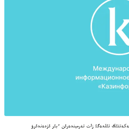
ةكةتتئك تئلدةگئ زاث تةرميندةرئن ءبئر ئزدةندئرؤ