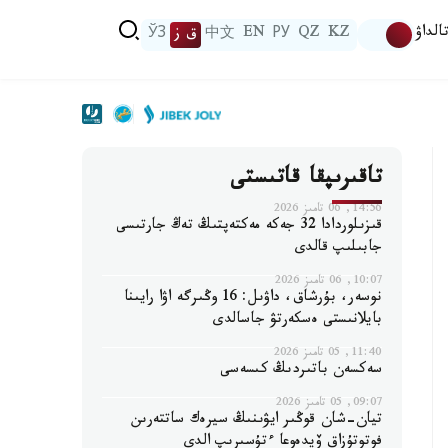
الداۋ
KZ
QZ
РУ
EN
中文
ق ز
ЎЗ
تاقىرىپقا قاتىستى
14:56, 06 تامىز 2026
قىزىلوردادا 32 جەكە مەكتەپتىڭ تەڭ جارتىسى
جابىلىپ قالدى
10:07, 06 تامىز 2026
نوسەر، بۇرشاق، داۋىل: 16 وڭىرگە اۋا رايىنا
بايلانىستى ەسكەرتۋ جاسالدى
11:40, 05 تامىز 2026
سەكسەن باتىردىڭ كىسەسى
09:07, 05 تامىز 2026
تيان-شان قوڭىر ايۋىنىڭ سيرەك ساتتەرىن
فوتوتۇزاق ۆيدەوعا ءتۇسىرىپ الدى