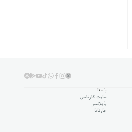
باسقا
سايت كارتاسى
بايلانىس
جارناما