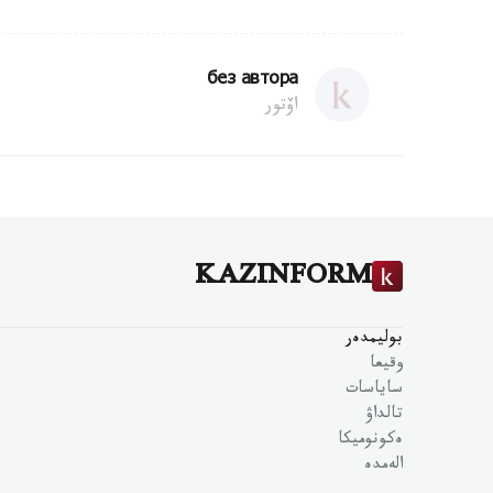
без автора
اۆتور
KAZINFORM
بوليمدەر
وقيعا
ساياسات
تالداۋ
ەكونوميكا
الەمدە