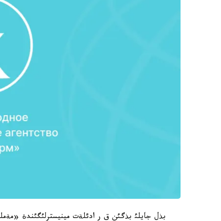
بذل جايلئ بذگئن ق ر ادئلةت مينيسترلئگئندة «مةمل