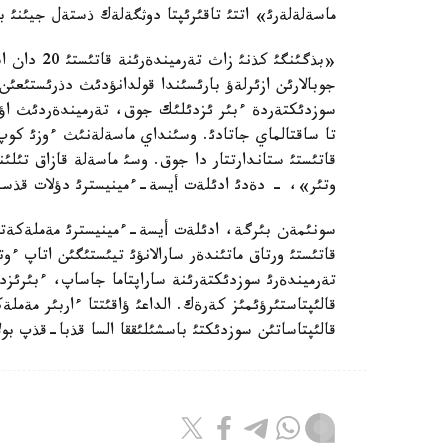
ماسةلةلةرئ» اتتئ تاقئرئپتا دوثگةلةك ذستةل جيئنئ با
«بذگئنگئ كذ
جوبالارئن ازئرلةؤ بارئسئندا قولدانؤدئث دذرئستئعئن،
سوزدئكتةردة ءبئر ئزدئلئك جوق، تةرميندةردئث اؤدا
تا ساقتالماي جاتادئ. وسئنداي ماسةلةنئث ءوزئ كوپ 
قاتئستئ ستاندارتتار دا جوق. وسئ ماسةلة قازاق تئل
وتئر»، - دةدئ ادئلةت أيسة-ءمينيسترئ دؤلات قذسدا
سونئمةن بئرگة، ادئلةت أيسة-ءمينيسترئ مةملةكةتتئ
تةرميندةرئ سوزدئكتةرئنة ساراپتاما جاساپ، ءبئرئزد
قالئپتاستئرؤئمئز كةرةك. الداعئ ؤاقئتتا ءاربئر مةم
قالئپتاساتئن سوزدئكتئ باسشئلئققا السا قذبا-قذپ ب