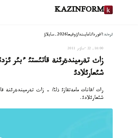
KAZINFORM
ترەند:
اقوردا
تاعايىنداۋ
وقيعا
2026-سايلاۋ
16:00, 22 ءساۋىر 2011
زاث تةرميندةرئنة قاتئستئ ءبئر ئزد
شئعارئلادئ
رات /قانات مامةتقازئ ذلئ/ - زاث تةرميندةرئنة ق
شئعارئلادئ.