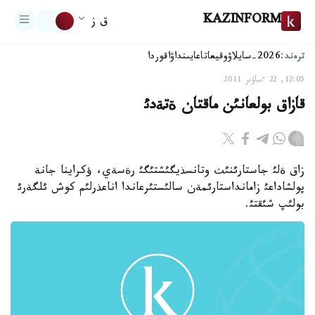
KAZINFORM
ق ز
ترەند:
2026-سايلاۋ
وقيعا
تاعايىنداۋ
اقوردا
12:05, 22 ءساۋىر 2011
قازاق بولعانئن ماقتان ةتةدئ
زاق ةلئ جاستارئنئث وتانسذيگئشتئگئ رةسةي، ؤكراينا جانة
پولشاداعئ زامانداستارئمةن سالئستئرعاندا اناعذرلئم كوش ئلگةرئ
بولئپ شئقتئ.