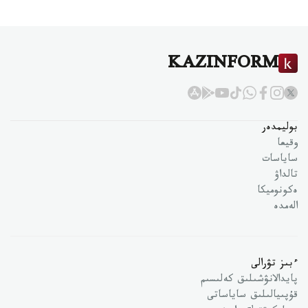
KAZINFORM
بوليمدەر
وقيعا
ساياسات
تالداۋ
ەكونوميكا
الەمدە
ءبىز تۋرالى
پايدالانۋشىلىق كەلىسىم
قۇپىيالىلىق ساياساتى