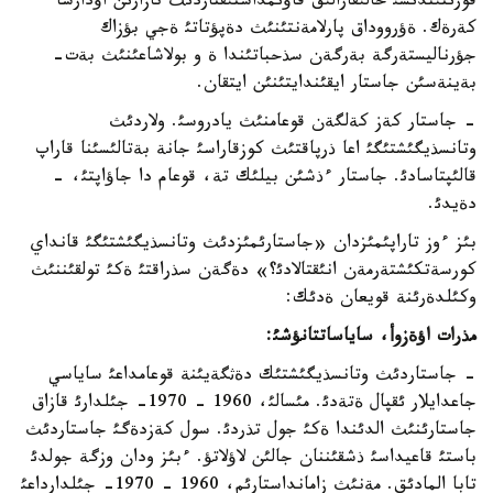
قورئتئندئسئ حالئقارالئق قاؤئمداستئقتاردئث نازارئن اؤدارسا
كةرةك. ةؤرووداق پارلامةنتئنئث دةپؤتاتئ ةجي بؤزاك
جؤرناليستةرگة بةرگةن سذحباتئندا ة و بولاشاعئنئث بةت-
بةينةسئن جاستار ايقئندايتئنئن ايتقان.
- جاستار كةز كةلگةن قوعامنئث يادروسئ. ولاردئث
وتانسذيگئشتئگئ اعا ذرپاقتئث كوزقاراسئ جانة بةتالئسئنا قاراپ
قالئپتاسادئ. جاستار ءذشئن بيلئك تة، قوعام دا جاؤاپتئ، -
دةيدئ.
بئز ءوز تاراپئمئزدان «جاستارئمئزدئث وتانسذيگئشتئگئ قانداي
كورسةتكئشتةرمةن انئقتالادئ؟» دةگةن سذراقتئ ةكئ تولقئننئث
وكئلدةرئنة قويعان ةدئك:
مذرات اؤةزوأ، ساياساتتانؤشئ:
- جاستاردئث وتانسذيگئشتئك دةثگةيئنة قوعامداعئ ساياسي
جاعدايلار ئقپال ةتةدئ. مئسالئ، 1960 - 1970- جئلدارئ قازاق
جاستارئنئث الدئندا ةكئ جول تذردئ. سول كةزدةگئ جاستاردئث
باستئ قاعيداسئ ذشقئننان جالئن لاؤلاتؤ. ءبئز ودان وزگة جولدئ
تابا المادئق. مةنئث زامانداستارئم، 1960 - 1970- جئلدارداعئ