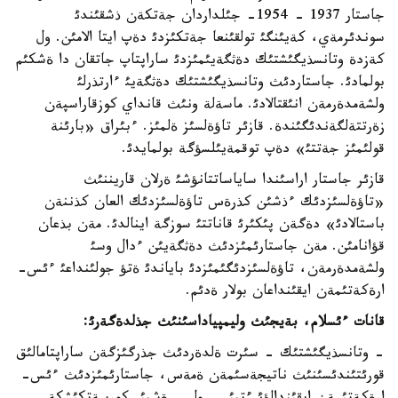
جاستار 1937 - 1954- جئلداردان جةتكةن ذشقئندئ
سوندئرمةي، كةيئنگئ تولقئنعا جةتكئزدئ دةپ ايتا الامئن. ول
كةزدة وتانسذيگئشتئك دةثگةيئمئزدئ ساراپتاپ جاتقان دا ةشكئم
بولمادئ. جاستاردئث وتانسذيگئشتئك دةثگةيئ ءارتذرلئ
ولشةمدةرمةن انئقتالادئ. ماسةلة ونئث قانداي كوزقاراسپةن
زةرتتةلگةندئگئندة. قازئر تاؤةلسئز ةلمئز. ءبئراق «بارئنة
قولئمئز جةتتئ» دةپ توقمةيئلسؤگة بولمايدئ.
قازئر جاستار اراسئندا ساياساتتانؤشئ ةرلان قاريننئث
«تاؤةلسئزدئك ءذشئن كذرةس تاؤةلسئزدئك العان كذننةن
باستالادئ» دةگةن پئكئرئ قاناتتئ سوزگة اينالدئ. مةن بذعان
قؤانامئن. مةن جاستارئمئزدئث دةثگةيئن ءدال وسئ
ولشةمدةرمةن، تاؤةلسئزدئگئمئزدئ باياندئ ةتؤ جولئنداعئ ءئس-
ارةكةتئمةن ايقئنداعان بولار ةدئم.
قانات ءئ
سلام، بةيجئث وليمپياداسئنئث جذلدةگةرئ:
- وتانسذيگئشتئك - سئرت ةلدةردئث جذرگئزگةن ساراپتامالئق
قورئتئندئسئنئث ناتيجةسئمةن ةمةس، جاستارئمئزدئث ءئس-