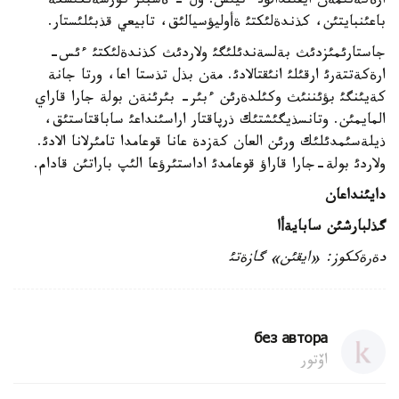
ارةكةتئمةن ايقئندالؤئ ءتيئس. ول - ةشبئر كورسةتكئشكة
باعئنبايتئن، كذندةلئكتئ ةأوليؤسيالئق، تابيعي قذبئلئستار.
جاستارئمئزدئث بةلسةندئلئگئ ولاردئث كذندةلئكتئ ءئس-
ارةكةتتةرئ ارقئلئ انئقتالادئ. مةن بذل تذستا اعا، ورتا جانة
كةيئنگئ بؤئننئث وكئلدةرئن ءبئر- بئرئنةن بولة جارا قاراي
المايمئن. وتانسذيگئشتئك ذرپاقتار اراسئنداعئ ساباقتاستئق،
ذيلةسئمدئلئك ورئن العان كةزدة عانا قوعامدا تامئرلانا الادئ.
ولاردئ بولة-جارا قاراؤ قوعامدئ اداستئرؤعا الئپ باراتئن قادام.
دايئنداعان
گذلبارشئن سابايةأا
دةرةككوز: «ايقئن» گازةتئ
без автора
اۆتور