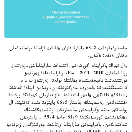
جاستارئمئزدئث 68،2 پايئزئ قازاق ةلئنئث ازاماتئ بولعاندئعئن
ماقتان ةتةدئ ةكةن.
بذل تؤرالئ ؤكراينادا گورشةنين اتئنداعئ ساراپتامالئق-زةرتتةؤ
ورتالئعئنئث 2010-2011- جئلدار اراسئنداعئ زةرتتةؤ
قورئتئندئسئ ناتيجةسئندة بةلگئلئ بولدئ. زةرتتةؤ ت م د
كةثئستئگئندةگئ ةلدةردة جذرگئزئلگةن. وتكةن اپتادا العاشقئ
ذشتئككة ئلئنگةن ةلدةر انئقتالدئ. قازاقتاردان كةيئنگئ ورئندئ
ةنشئلةگةن رةسةيلئك جاستار 66،5 پايئزدئ مئسة تذتئپتئ. ال
پولشالئق جانة ؤكرايندئق جاستاردئث وتانسذيگئشتئك
دةثگةيئنئث كورسةتكئشئ 61،9 جانة 55،4 - پايئزبةن
شةكتةلگةن. ؤكرايندئق ساراپتاما ورتالئعئ جذرگئزگةن زةرتتةؤ