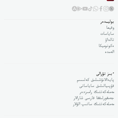
بوليمدەر
وقيعا
ساياسات
تالداۋ
ەكونوميكا
الەمدە
ءبىز تۋرالى
پايدالانۋشىلىق كەلىسىم
قۇپىيالىلىق ساياساتى
مەملەكەتتىك رامىزدەر
جەمقورلىققا قارسى شارالار
مەملەكەتتىك ساتىپ الۋلار