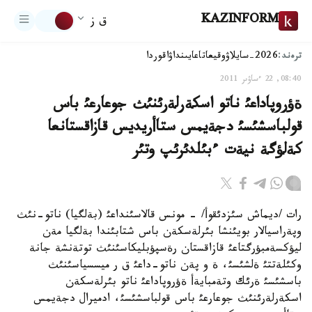
KAZINFORM
ق ز
ترەند:
2026-سايلاۋ
وقيعا
تاعايىنداۋ
اقوردا
08:40, 22 ءساۋىر 2011
ةؤروپاداعئ ناتو اسكةرلةرئنئث جوعارعئ باس
قولباسشئسئ دجةيمس ستاأريديس قازاقستانعا
كةلؤگة نيةت ءبئلدئرئپ وتئر
رات /ديماش سئزدئقوأ/ - مونس قالاسئنداعئ (بةلگيا) ناتو-نئث
وپةراسيالار بويئنشا بئرلةسكةن باس شتابئندا بةلگيا مةن
ليؤكسةمبؤرگتاعئ قازاقستان رةسپؤبليكاسئنئث توتةنشة جانة
وكئلةتتئ ةلشئسئ، ة و پةن ناتو-داعئ ق ر ميسسياسئنئث
باسشئسئ ةرئك وتةمبايةأ ةؤروپاداعئ ناتو بئرلةسكةن
اسكةرلةرئنئث جوعارعئ باس قولباسشئسئ، ادميرال دجةيمس