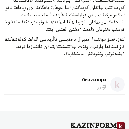
ئنتئماقتاستئعئنا، اسئرةسة ءبئزدئث ةلئمئزدئث اؤعانستانعا
كورسةتئپ جاتقان كومةگئن اسا جوعارئ باعالادئ. ةؤروپاداعئ ناتو
اسكةرلةرئنئث باس قولباسشئسئ قازاقستانعا، مةملةكةت
باسشئسئ نذرسذلتان نازاربايةأقا ايماقتئق قاؤئپسئزدئكتئ ساقتاؤعا
قوسئپ وتئرعان ذلةسئ ءذشئن العئس ايتتئ.
كةزدةسؤ سوثئندا ادميرال دجةيمس تاأريديس الداعئ كةلةشةكتة
قازاقستانعا بارئپ، ونئث جةتئستكتةرئمةن تانئسؤعا نيةت
ءبئلدئرئپ وتئرعانئن جةتكئزدئ.
без автора
اۆتور
KAZINFORM