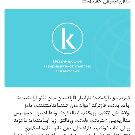
ستاأريديسپةن كةزدةستئ.
كةزدةسؤ بارئسئندا تاراپتار قازاقستان مةن ناتو اراسئنداعئ
جاعدايدئث قازئرگئ احؤالئ مةن ئنتئماقتاستئقتئث دامؤ
بولاشاعئن اثگئمة وزةگئنة اينالدئردئ. وندا ادميرال دجةيمس
ستاأريديس ءبئزدئث ةلدئث ورتالئق ازيا ايماعئنداعئ ماثئزدئ
رولئن اتاپ ءوتئپ، قازاقستان مةن ناتو-نئث اسكةري