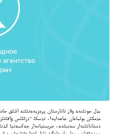
بذل جونئندة ولار تاتارستان پرةزيدةنتئنة اشئق حا
ذستاناتئندار سةنبئدة، حريستياندار جةكسةنبئ كذنئ 