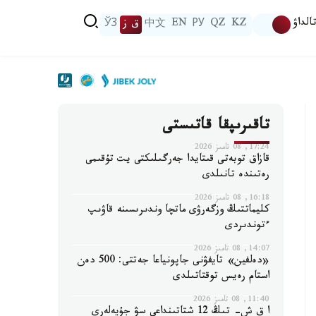
الداۋ
KZ
QZ
РУ
EN
中文
ق ز
ЎЗ
تاقىرىپقا قاتىستى
17:24, 08 تامىز 2026
قازاق توبەتى قىتايدا جەرگىلىكتى يت تۇقىمى
رەتىندە تانىلدى
16:18, 08 تامىز 2026
كليماتتىڭ وزگەرۋى ماتچا وندىرىسىنە قاۋىپ
ءتوندىردى
14:07, 08 تامىز 2026
«دەلفين» تايفۋنى جاپونياعا جەتتى: 500 دەن
استام رەيس توقتاتىلدى
11:40, 08 تامىز 2026
ا ق ش- تىڭ 12 شتاتىنداعى سۋ جۇيەلەرى