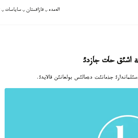
الەمدە
قازاقستان
ساياسات
ت
نة اشئق حات جازدئ