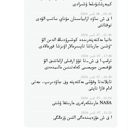
كيبەرشابۋىلعا ۇشىرادى
10:42, 08 تامىز 2026
ا ق ش ساۋد ارابياسىنان مۇناي ساتىپ الۋدى
توقتاتتى
22:46, 07 تامىز 2026
دانيا مەكتەپتەرىندە كوشىرۋدىڭ الدىن الۋ
ءۇشىن جازباشا تاپسىرمالار اۋىزشا قورعالادى
17:08, 07 تامىز 2026
ترامپ ا ق ش-تا تۋۋ ارقىلى ازاماتتىق الۋ
قۇقىعىن جويعىسى كەلەتىنىن مالىمدەدى
16:30, 07 تامىز 2026
تايلاندتا وقۋشى مەكتەپتە وق جاۋدىرىپ، جەتى
ادام قازا تاپتى
13:24, 07 تامىز 2026
NASA عارىشكەرلەرى عارىشقا ۇشتى
11:25, 07 تامىز 2026
ا ق ش مۋزەيىندەگى التىن ۇزەڭگى