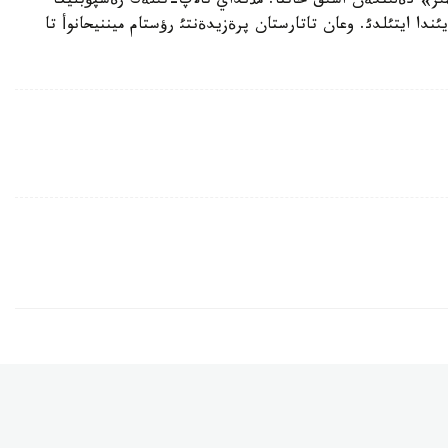
مئز» دةلئنگةن اشئق حاتتا. مذنداي تالاپ-تئلةك رةسپؤبليكا
نئث كةزةكتةن تئس وتكةن V قذرئلتايئندا ايتئلدئ. وعان تاتارستان پرةزيدةنتئ رؤستام ميننيحانوأ تا