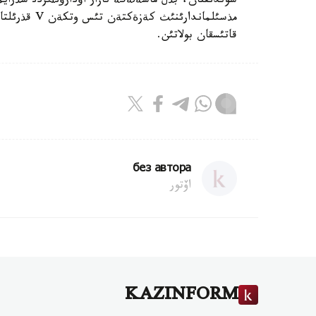
سوندئقتان، بذل ماسةلةگة نازار اؤدارؤئثئزدئ سذراي
مذسئلماندارئ
قاتئسقان بولاتئن.
без автора
اۆتور
KAZINFORM