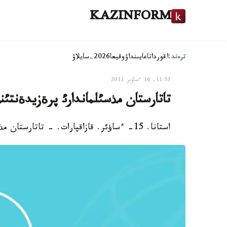
KAZINFORM
ترەند:
اقوردا
تاعايىنداۋ
وقيعا
2026-سايلاۋ
11:53, 16 ءساۋىر 2011
تاتارستان مذسئلماندارئ پرةزيدةنتئ
استانا. 15- ءساؤئر. قازاقپارات. - تاتارستان مذسئلماندارئ جذمانئث دةمالئس بولعانئن قالايدئ.