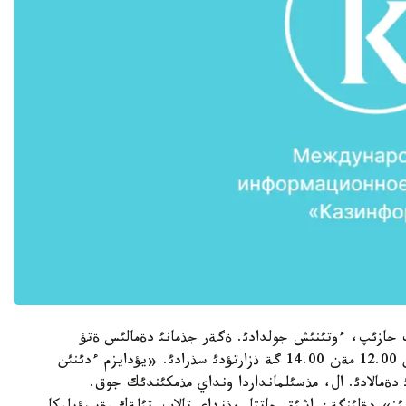
ت جازئپ، ءوتئنئش جولدادئ. ةگةر جذمانئ دةمالئس ةتؤ
مذمكئن بولماعان جاعدايدا، تذسكئ ءذزئلئس ؤاقئتئن 12.00 مةن 14.00 گة ذزارتؤدئ سذرادئ. «يؤدايزم ءدئنئن
دةمالادئ. ال، مذسئلمانداردا ونداي مذمكئندئك جوق.