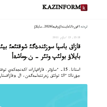
KAZINFORM
ترەند:
اقوردا
تاعايىنداۋ
وقيعا
2026-سايلاۋ
15:18, 15 ءساۋىر 2011
قازاق باسپا سوزئندةگئ شوقتئعئ بيئ
بايلاؤ بولئپ وتئر - ن.وماشةأ
استانا. 15- ءساؤئر. قازاقپارات /كةنجةكة
جؤرنالئ ءالئ تولئق زةرتتةلمةگةن، ال «قازاقستا