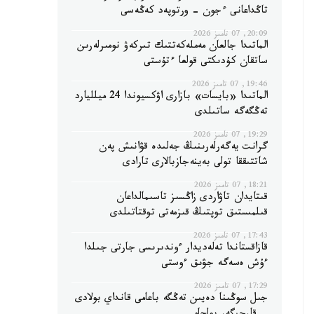
تاڭداعانى ءجون - ورتوپەد كەڭەسى
20:09, 07 تامىز 2026
الماتىدا جالعان مەملەكەتتىك تىركەۋ نومىرلەرىن
ساتقان كۇدىكتى قولعا ءتۇستى
19:46, 07 تامىز 2026
الماتىدا «بايسات» بازارى اۋكسيوندا 24 ميلليارد
تەڭگەگە ساتىلدى
19:29, 07 تامىز 2026
گرانت يەگەرلەرىنىڭ جەلىدە قۋانىش پەن
شاتتىققا تولى بەينەجازبالارى تارادى
18:21, 07 تامىز 2026
قىتايدان تاۋاردى زاڭسىز تاسىمالداعان
قىلمىستىق توپتىڭ قىزمەتى توقتاتىلدى
17:43, 07 تامىز 2026
قازاقستاندا تەلەديدار ءوندىرىسى جارتى جىلدا
ءۇش ەسەگە جۋىق ءوستى
17:29, 07 تامىز 2026
جىل سوڭىنا دەيىن تەڭگە باعامى قانداي بولادى