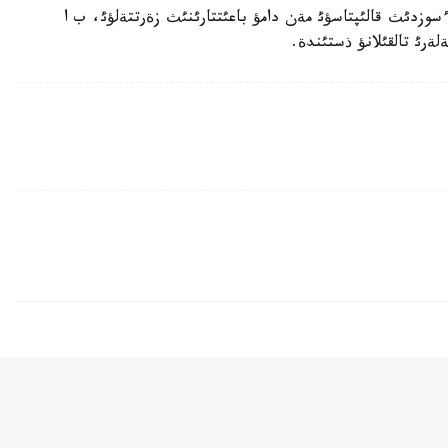
سوزدئث قالئپتاسؤئ مةن دامؤ باعئتتارئنئث زةرتتةلؤئ، ب ا
ةرئ تالقئلانؤ ذستئندة.