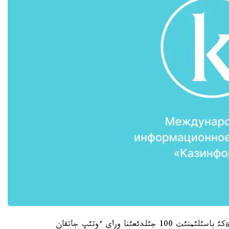
بذل تؤرالئ ةؤرازيا ذلتتئق ؤنيأةرسيتةتئندة اتالمئش ةكئ باسئلئمنئث 100 جئلدئعئنا وراي ءوتئپ جاتقان