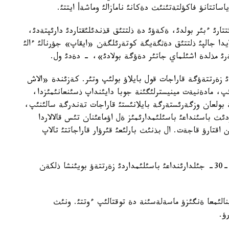
ساتتانؤ فاكؤلتةتئنئث دةكانئ نامازالئ وماشةأ ايتتئ.
ارئ ءبئر بولدئ، ةكةؤئ دة ذلتتئق قذندئلئقتاردئ دارئپتةدئ،
ايدا جالپئ ذلتتئق دةثگةيگة كوتةرئلگةن «ايقاپ» جؤرنالئ ءالئ
ئ مذلدة اشئلماي جاتئر دةؤگة بولادئ»، - دةدئ ول.
 زةرتتةؤگة قاراجات قول بايلاؤ بولئپ وتئر. كةزئندة «الاش
ؤدئ قولعا الئپ، مادةنيةت مينيسترلئگئنة جوبا دايئنداپ ذسئنعانئمئزدا،
 بولعان وزگةرئستةرگة بايلانئستئ قاراجات تةندرگة سالئنئپ،
ولئق ماقساتقا جذمسالمادئ. 20- عاسئردئث باسئنداعئ باسئلئمدارئمئز ةل اؤماعئنان تئس قالالاردا
قتارؤ قاجةت. ال بذنئث بارلئعئ قئرؤار قاراجاتتئ تالاپ
ن.وماشةأتئث ايتؤئنشا، قازئر وتكةن عاسئردئث 20-30- جئلدارئنداعئ باسئلئمداردئ زةرتتةؤ بويئنشا ذلكةن
الئمعا ةنگئزؤ ماسةلةسئنة دة توقتالئپ ءوتتئ. ونئث
ؤ.