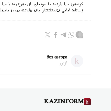
كونفةرةنسيا بارئسئندا سونداي-اق مةرزئمدئ باسپا ء
ق-تاعئ ادامي قذندئلئقتار جانة ةلدئك مذددة ماسةلةل
без автора
اۆتور
KAZINFORM