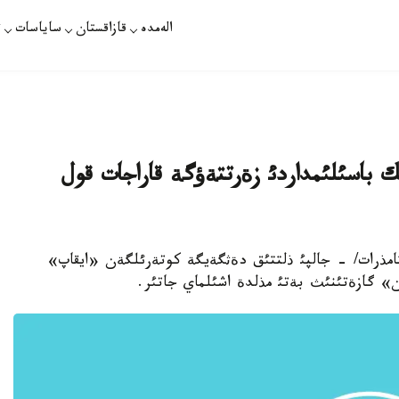
الەمدە
قازاقستان
ساياسات
ت
ك باسئلئمداردئ زةرتتةؤگة قاراجات قول
ي توقتامذرات/ - جالپئ ذلتتئق دةثگةيگة كوتةرئلگةن «ايقاپ»
ن» گازةتئنئث بةتئ مذلدة اشئلماي جاتئر.