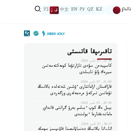
الداۋ
KZ
QZ
РУ
EN
中文
ق ز
ЎЗ
تاقىرىپقا قاتىستى
21:30, 07 تامىز 2026
كاسپيدەن سۋدى تازارتۋعا كومەكتەسەتىن
سيرەك ۇلۋ تابىلدى
21:09, 07 تامىز 2026
قازاقستان ازاماتتارى ءۇشىن شەتەلدە بالانىڭ
تۋعانىن تىركەۋ ەرەجەلەرى وزگەردى
20:45, 07 تامىز 2026
بيىل ەڭ كوپ ءبىلىم بەرۋ گرانتى قانداي
ماماندىقتارعا ءبولىندى
20:27, 07 تامىز 2026
اتا-انا بالانىڭ دەنساۋلىعىنا قاۋىپسىز سومكە