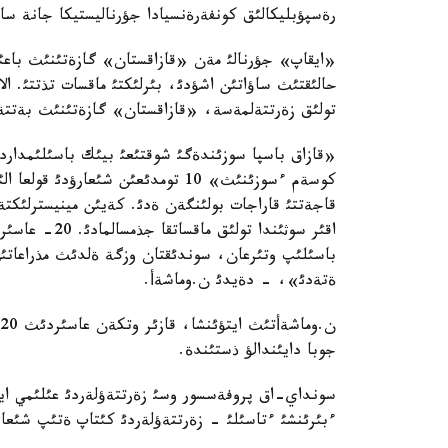
رةسپؤبليكالئق كونفةرةنسيادا جؤرناليستيكا جانة سايا
«ايقاپ» جؤرنالئ مةن «قازاقستان» گازةتئنئث باعئتت
حالئقتئث ساؤاتئن اشؤدئ، بئرلئكتئ ماقسات تذتتئ. ال
تولئق زةرتتةلمةسة، «قازاقستان» گازةتئنئث بةتتةر
«قازاق باسپا سوزئندةگئ شوقتئعئ بيئك باسئلئمداردئ
كوسةم ءسوزئنئث» 10 تومدئعئن شئعار
قاجةتتئ قاراجات بولئنگةن ةدئ. كةيئن مينيسترلئكتة
اقئر سوثئندا ت
باسئلئپ وتئرعان، سوندئقتان وزگة ةلدئث مذراعاتئن ا
ةتةدئ»، - دةيدئ ن.وماشةأ.
جوبا دايئندالؤ ذستئندة.
سونداي-اق پروفةسسور وسئ زةرتتةؤلةردئ عئلئمي اين
ءبئرئنشئ ءتاسئلئ - زةرتتةؤلةردئ كئتاپ ةتئپ شئعار