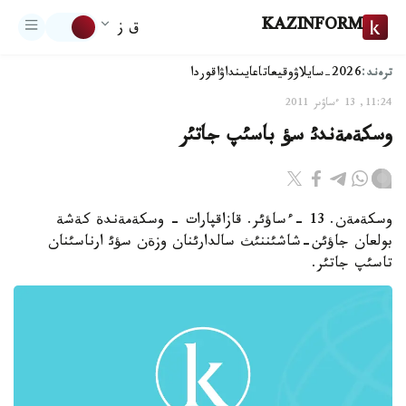
KAZINFORM
ق ز
ترەند:
2026-سايلاۋ
وقيعا
تاعايىنداۋ
اقوردا
11:24, 13 ءساۋىر 2011
وسكةمةندئ سؤ باسئپ جاتئر
وسكةمةن. 13 -ءساؤئر. قازاقپارات - وسكةمةندة كةشة
بولعان جاؤئن-شاشئننئث سالدارئنان وزةن سؤئ ارناسئنان
تاسئپ جاتئر.