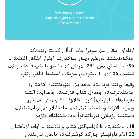
ارنادان اسقان سؤ سوعرا جانة گاأان كةنتتةرئندةگئ
جةكةمةنشئك تذرعئن ذيلةر سةكتورئنا ءبئراز ابئگةر اكةلدئ -
396 ساياجاي مةن 294 تذرعئن ءذيدئ سؤ باسئپ قالدئ، ونئث
ئشئندة 86 ءذي 1 مةتردةي سؤدئث استئندا قالئپ وتئر.
وقيعا ورنئنا توتةنشة جاعدايلار قئزمةتئنئث كذشتةرئ
جذمئلدئرئلدئ، جةدةل شتاب قذرئلدئ. جاعدايدئ اكئمئ
بةردئبةك ساپاربايةأ ءوز باقئلاؤئنا الئپ وتئر. قذتقارؤ
وپةراسيالارئنا وبلئستئق توتةنشة جاعدايلار دةپارتامةنتئنئث
باسشئسئ رؤسلان نذرباتشانوأ جةتةكشئلئك ةتؤدة.
18- مةكتةپتة ةأاكؤاسيالئق شتاب ورنالاستئ - اپات اؤماعئنان
22 ادام قاؤئپسئز جةرگة كوشئرئلدئ، قالعان تذرعئندار