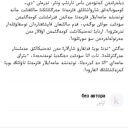
ذيلةرئنةن كةتؤدةن باس تارتئپ وتئر. تذرعئن ءذي-
كوممؤنالدئق شارؤاشئلئق قئزمةتئ جةرگئلئكتئ حالئقتئث جانة
توتةنشة جاعدايلار قئزمةتئ جةكةن قذرامئنئث كومةگئمةن
سؤدئث جولئن بوگةپ، قذم سالئنعان قاپشئقتاردان توسقاؤئلدار
تذرعئزؤدا. ارنايئ تةحنيكانئث كومةگئمةن اؤلالار مةن
جةرتولةلةردةن سؤ سورئلؤدا.
بذگئن ءتذنئ بويئ قذتقارؤ شارالارئ مةن تةحنيكالئق جذمئستار
جذرگئزئلدئ. تاث اتا سؤدئث دةثگةيئ تومةندةدئ، ءبئراق
جاعداي ءالئ دة كذردةلئ. توتةنشة جاعدايلار قئزمةتئ تاؤلئك بويئ
كةزةكشئلئك اتقارؤدا.
без автора
اۆتور