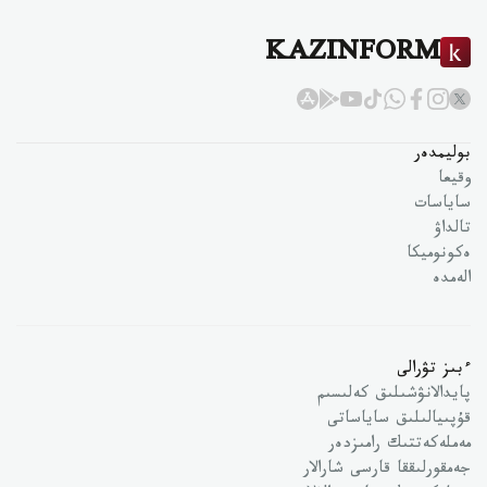
KAZINFORM
بوليمدەر
وقيعا
ساياسات
تالداۋ
ەكونوميكا
الەمدە
ءبىز تۋرالى
پايدالانۋشىلىق كەلىسىم
قۇپىيالىلىق ساياساتى
مەملەكەتتىك رامىزدەر
جەمقورلىققا قارسى شارالار