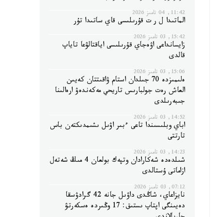
11:42, 04 تامىز 2026
الماتىدا ل ر ت قۇرىلىسى قاي ساتىدا تۇر
15:42, 03 تامىز 2026
زايسانداعى اۋەجاي قۇرىلىسى اياقتالۋعا تاياپ
قالدى
15:06, 03 تامىز 2026
ەلىمىزدە 70 جىلدان استام ۋاقىتتان كەيىن
العاش رەت جولبارىس تاريحي مەكەندەۋ ارەالىنا
جىبەرىلدى
14:52, 03 تامىز 2026
اباي وبلىسىندا تاعى ءبىر اۋىل ىشىمدىكتەن باس
تارتتى
14:23, 03 تامىز 2026
شىلدەدە شەكارادان وتپەك بولعان 4 مىڭ شەتەل
ازاماتى ۇستالدى
07:12, 03 تامىز 2026
نايزاعاي، شاڭدى داۋىل جانە 42 گرادۋسقا
دەيىنگى اپتاپ ىستىق: 17 وڭىردە ەسكەرتۋ