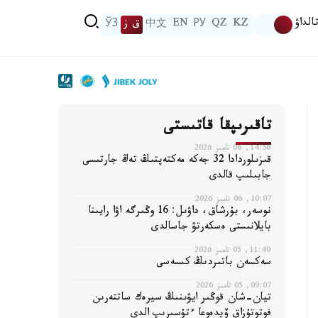
الداۋ
KZ
QZ
РУ
EN
中文
ق ز
ЎЗ
تاقىرىپقا قاتىستى
14:56, 06 تامىز 2026
قىزىلوردادا 32 جەكە مەكتەپتىڭ تەڭ جارتىسى
جابىلىپ قالدى
10:07, 06 تامىز 2026
نوسەر، بۇرشاق، داۋىل: 16 وڭىرگە اۋا رايىنا
بايلانىستى ەسكەرتۋ جاسالدى
11:40, 05 تامىز 2026
سەكسەن باتىردىڭ كىسەسى
09:07, 05 تامىز 2026
تيان-شان قوڭىر ايۋىنىڭ سيرەك ساتتەرىن
فوتوتۇزاق ۆيدەوعا ءتۇسىرىپ الدى