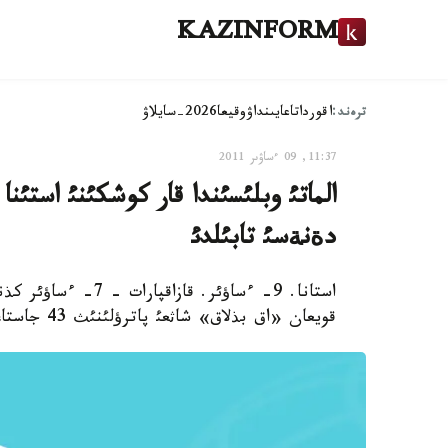
KAZINFORM
ترەند:
اقوردا
تاعايىنداۋ
وقيعا
2026-سايلاۋ
11:37, 09 ءساۋىر 2011
الماتئ وبلئسئندا قار كوشكئنئ استئنا
دةنةسئ تابئلدئ
استانا. 9- ءساؤئر. ق
قويعان «اق بذلاق» شاثعئ پاترؤلئنئث 43 جاستاعئ باستئعئنئث دةنةسئ تابئلدئ،