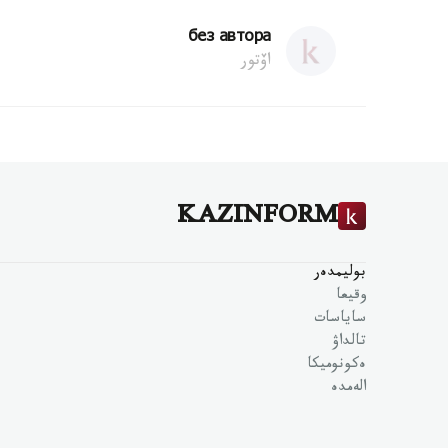
без автора
اۆتور
KAZINFORM
بوليمدەر
وقيعا
ساياسات
تالداۋ
ەكونوميكا
الەمدە