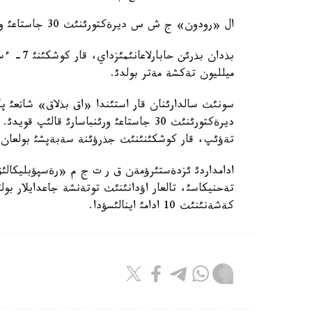
ال «رودون» ج ش س ديرةكتورئنئث 30 جاستاعئ ورئنباسارئنئث دةنةسئن ئزدةستئرؤ جالعاسؤدا.
ميلليون تةكشة مةتر بولدئ.
ديرةكتورئنئث 30 جاستاعئ ورئنباسارئ قا
تةؤئپ، قار كوشكئنئنئث جذرؤئنة سةبةپشئ بولعان.
كةشةنئنئث 10 ادامئ اينالئسؤدا.