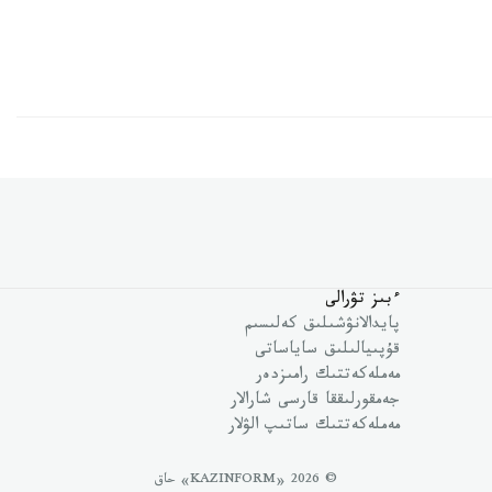
ءبىز تۋرالى
پايدالانۋشىلىق كەلىسىم
قۇپىيالىلىق ساياساتى
مەملەكەتتىك رامىزدەر
جەمقورلىققا قارسى شارالار
مەملەكەتتىك ساتىپ الۋلار
© 2026 «KAZINFORM» حاق