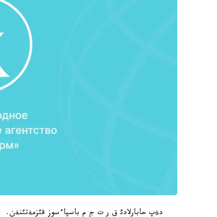
دةپ حابارلادئ ق ر ت ج م باسپاءسوز قئزمةتئنةن.