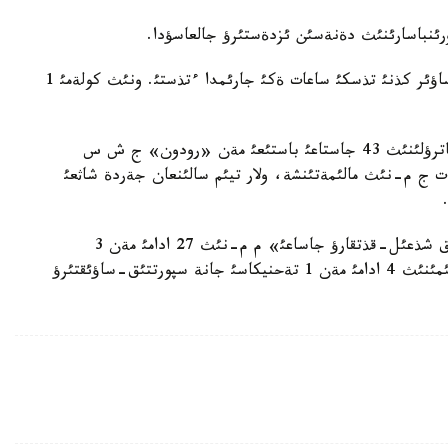
بذدان بذرئن حابارلاعانئمئزداي، قار كوشكئنئ 7- ءساؤئر كذنئ تذسكئ ساعات ةكئ جارئمدا ءتذستئ. ونئث كولةمئ 1
سونئث سالدارئنان قار استئندا «اق بذلاق» شاثعئ پاترؤلئنئث 43 جاستاعئ باستئعئ مةن «رودون» ج ش س
لئپ قويدئ. ت ج م-نئث مالئمةتئنشة، ولار تيئم سالئنعان جةردة شاثعئ
ادامداردئ ئزدةستئرؤمةن ق ر ت ج م «رةسپؤبليكالئق شذعئل-قذتقارؤ جاساعئ» م م-نئث 27 ادامئ مةن 3
تةحنيكاسئ، تالعار اؤدانئنئث توتةنشة جاعدايلار بولئمئنئث 4 ادامئ مةن 1 تةحنيكاسئ جانة سپورتتئق-ساؤئقتئرؤ