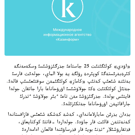
«اؤدي» كولئگئنئث 25 جاستاعئ جذرگئزؤشئسئ وسكةمةنگة
كئرةبةرئستةگئ كوپئردة رؤلگة ية بولا الماي، جولدئث قارسئ
بةتئنة شئعئپ كةتئپ «كاماز» كولئگئمةن سوقتئعئسئپ قالدئ.
جةثئل كولئكتئث ةكئ جولاؤشئسئ اؤرؤحاناعا بارا جاتقان جولدا
قايتئس بولدئ. جذرگئزؤشئ مةن تاعئ ءبئر جولاؤشئ ءتذرلئ
جاراقاتپةن اؤرؤحاناعا جةتكئزئلدئ.
بذدان بذرئن حابارلاعانداي، كةشة كةشكة شئعئس قازاقستاندا
كةنةتتةن قالئث قار جاؤدئ. جولداردا -قاتتئ كوكتايعاق،
قذتقارؤشئلار ءتذنئ بويئ قار قذرساؤئندا قالعان ادامداردئ