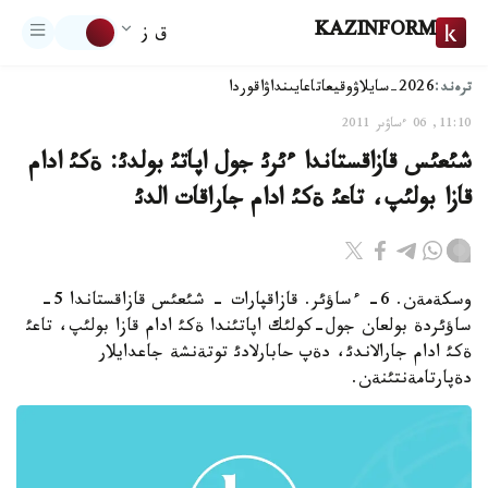
KAZINFORM
ق ز
ترەند:
2026-سايلاۋ
وقيعا
تاعايىنداۋ
اقوردا
11:10, 06 ءساۋىر 2011
شئعئس قازاقستاندا ءئرئ جول اپاتئ بولدئ: ةكئ ادام
قازا بولئپ، تاعئ ةكئ ادام جاراقات الدئ
وسكةمةن. 6- ءساؤئر. قازاقپارات - شئعئس قازاقستاندا 5-
ساؤئردة بولعان جول-كولئك اپاتئندا ةكئ ادام قازا بولئپ، تاعئ
ةكئ ادام جارالاندئ، دةپ حابارلادئ توتةنشة جاعدايلار
دةپارتامةنتئنةن.