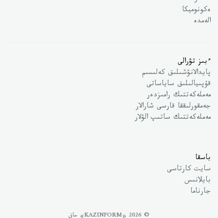
ەكونوميكا
الەمدە
ءبىز تۋرالى
پايدالانۋشىلىق كەلىسىم
قۇپىيالىلىق ساياساتى
مەملەكەتتىك رامىزدەر
جەمقورلىققا قارسى شارالار
مەملەكەتتىك ساتىپ الۋلار
باسقا
سايت كارتاسى
بايلانىس
جارناما
© 2026 «KAZINFORM» حاق