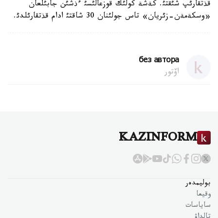
قذتقارئپ شئقتئ. كةشة كولئك قوزعالئسئ ءذشئن جابئلعان
«وسكةمةن-زئريان» تاس جولئنان 30 شاقتئ ادام قذتقارئلدئ.
без автора
اۆتور
KAZINFORM
بوليمدەر
وقيعا
ساياسات
تالداۋ