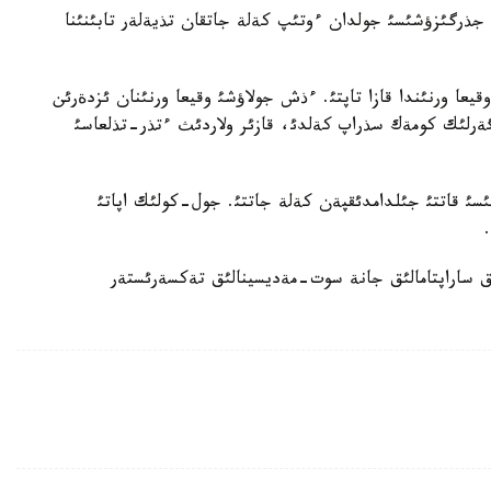
ث جذرگئزؤشئسئ جولدان ءوتئپ كةلة جاتقان تذيةلةر تابئنئنا
اؤدانئنئث 23 جاسار تذرعئنئ وقيعا ورنئندا قازا تاپتئ. ءذش جولاؤشئ وقيعا ورنئنان ئزدةرئن
ئگةرلئك كومةك سذراپ كةلدئ، قازئر ولاردئث ءتذر-تذلعاسئ
ئ قاتتئ جئلدامدئقپةن كةلة جاتتئ. جول-كولئك اپاتئ
ئق ساراپتامالئق جانة سوت-مةديسينالئق تةكسةرئستةر