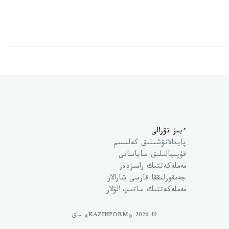
ءبىز تۋرالى
پايدالانۋشىلىق كەلىسىم
قۇپىيالىلىق ساياساتى
مەملەكەتتىك رامىزدەر
جەمقورلىققا قارسى شارالار
مەملەكەتتىك ساتىپ الۋلار
© 2026 «KAZINFORM» حاق