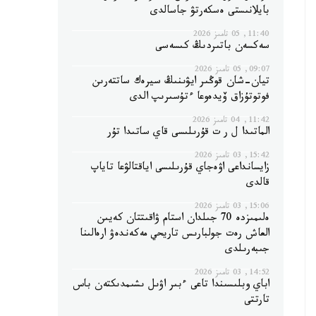
بايلانىستى ەسكەرتۋ جاسالدى
11:40, 05 تامىز 2026
سەكسەن باتىردىڭ كىسەسى
09:07, 05 تامىز 2026
تيان-شان قوڭىر ايۋىنىڭ سيرەك ساتتەرىن
فوتوتۇزاق ۆيدەوعا ءتۇسىرىپ الدى
11:42, 04 تامىز 2026
الماتىدا ل ر ت قۇرىلىسى قاي ساتىدا تۇر
15:42, 03 تامىز 2026
زايسانداعى اۋەجاي قۇرىلىسى اياقتالۋعا تاياپ
قالدى
15:06, 03 تامىز 2026
ەلىمىزدە 70 جىلدان استام ۋاقىتتان كەيىن
العاش رەت جولبارىس تاريحي مەكەندەۋ ارەالىنا
جىبەرىلدى
14:52, 03 تامىز 2026
اباي وبلىسىندا تاعى ءبىر اۋىل ىشىمدىكتەن باس
تارتتى