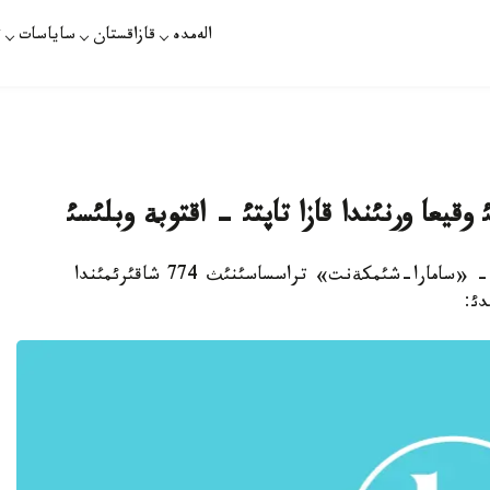
الەمدە
قازاقستان
ساياسات
ت
عا ورنئندا قازا تاپتئ - اقتوبة وبلئسئ
اقتوبة. 5- ساؤئر. قازاقپارات /سامال ةندئبايةأا/ - «سامارا-شئمكةنت» تراسساسئنئث 774 شاقئرئمئندا
دئ: