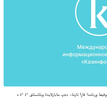
يعا ورنئندا قازا تاپتئ، دةپ حابارلايدئ وبلئستئق ءئ ءئ د