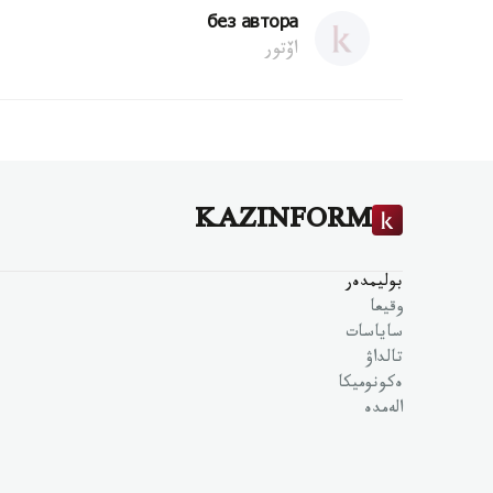
без автора
اۆتور
KAZINFORM
بوليمدەر
وقيعا
ساياسات
تالداۋ
ەكونوميكا
الەمدە