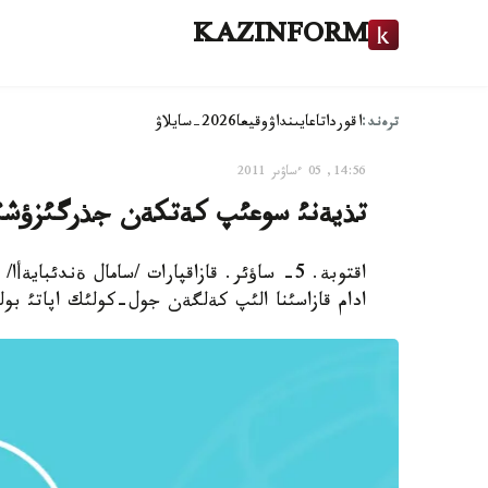
KAZINFORM
ترەند:
اقوردا
تاعايىنداۋ
وقيعا
2026-سايلاۋ
14:56, 05 ءساۋىر 2011
تذيةنئ سوعئپ كةتكةن جذرگئزؤشئ وقي
ادام قازاسئنا الئپ كةلگةن جول-كولئك اپاتئ بول