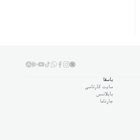
باسقا
سايت كارتاسى
بايلانىس
جارناما