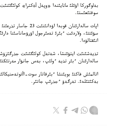
بةلوگوركا اؤئلئ ماثايئندا «وپةل أةكترا» كولئگئنئ
سوقتئعئستئ.
اپات سالدارئنان قوبدا 
سؤئتتئ، ولاردئث ءبئرئ تةمئرجول اؤرؤحاناسئنا دار
انئقتالؤدا.
تذيةشئنئث ايتؤئنشا، شةتةل كولئگئنئث جذرگئزؤشئس
سالدارئنان ءبئر تذية ءولئپ، بةس جانؤار مةرتئكتئ.
اتالمئش فاكتئ بويئنشا ءبئرقاتار سوت-اأتوتةحنيكال
بةكئتئلدئ. تةرگةؤ ءجذرئپ جاتئر.