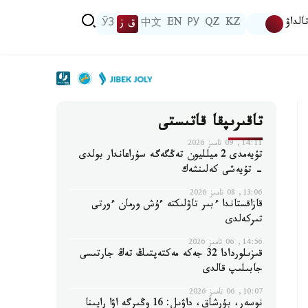
الداۋ
KZ
QZ
РУ
EN
中文
ق ز
ЎЗ
تاقىرىپقا قاتىستى
14:11, 09 تامىز 2026
تۇيەمدى 2 ميلليون تەڭگەگە سۇراعاندار بولدى
- تۇيەشى كەلىنشەك
13:06, 08 تامىز 2026
قازاقستاندا ءبىر تاۋلىكتە ءۇش ورمان ءورتى
تىركەلدى
14:56, 06 تامىز 2026
قىزىلوردادا 32 جەكە مەكتەپتىڭ تەڭ جارتىسى
جابىلىپ قالدى
10:07, 06 تامىز 2026
نوسەر، بۇرشاق، داۋىل: 16 وڭىرگە اۋا رايىنا