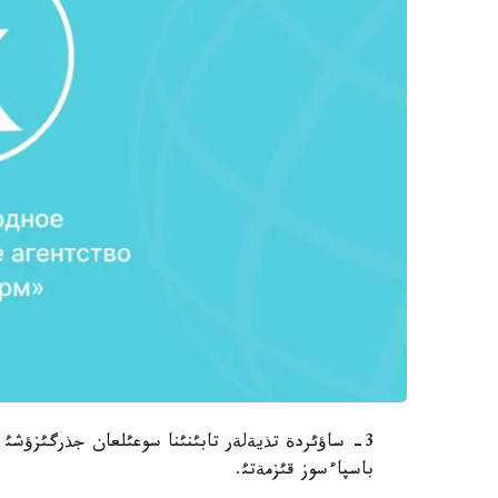
3- ساؤئردة تذيةلةر تابئنئنا سوعئلعان جذرگئزؤشئ وق
باسپاءسوز قئزمةتئ.