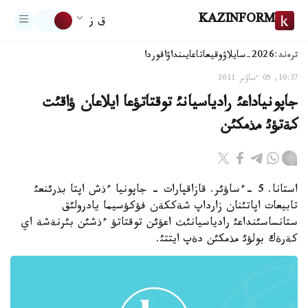
KAZINFORM
ق ز
ترەند:
2026-سايلاۋ
وقيعا
تاعايىنداۋ
اقوردا
10:37, 05 ءساۋىر 2011
جاپونياداعئ رادياسيانئ توقتاتؤعا ايلاعان ؤاقئت
كةتؤئ مذمكئن
استانا. 5 -ءساؤئر. قازاقپارات - جاپونيا ءذش اپتا بذرئنعئ
تابيعات اپاتئنان زارداپ شةككةن فؤكؤسيما يادرولئق
ستانساسئنداعئ رادياسيانئث اعؤئن توقتاتؤ ءذشئن بئرنةشة اي
كةرةك بولؤئ مذمكئن دةپ ايتتئ.