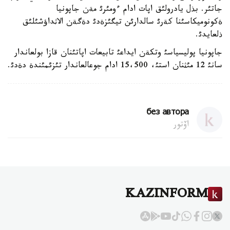
جاتئر. بذل يادرولئق اپات ادام ءومئرئ مةن جاپونيا
ةكونوميكاسئنا كةرئ سالدارئن تيگئزةدئ دةگةن الاثداؤشئلئق
ذلعايدئ.
جاپونيا پوليسياسئ وتكةن ايداعئ تابيعات اپاتئنان قازا بولعاندار
سانئ 12 مئثنان استئ، 15،500 ادام جوعالعاندار تئزئمئندة دةدئ.
без автора
اۆتور
KAZINFORM