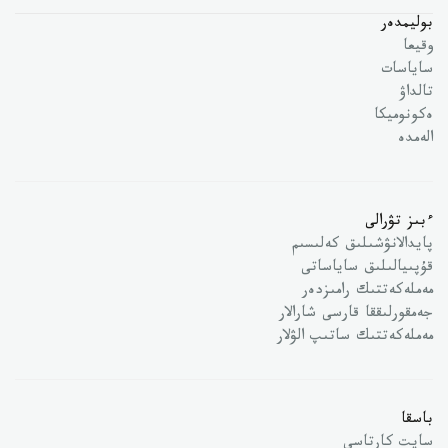
بوليمدەر
وقيعا
ساياسات
تالداۋ
ەكونوميكا
الەمدە
ءبىز تۋرالى
پايدالانۋشىلىق كەلىسىم
قۇپىيالىلىق ساياساتى
مەملەكەتتىك رامىزدەر
جەمقورلىققا قارسى شارالار
مەملەكەتتىك ساتىپ الۋلار
باسقا
سايت كارتاسى