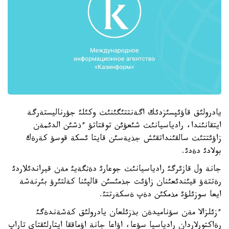
يادرولئق قاؤئپسئزدئك اگةنتتئگئنئث وكئلئ جؤرناليستةرگة
ايتقانئندا، رادياسيانئث شئعؤئن توقتاتؤ ءذشئن الدئمةن
زاؤئتتئث سالقئنداتقئش جذيةسئن قايتا ئسكة قوسؤ كةرةك
بولادئ دةدئ.
جانة ول قازئرگئ رادياسيانئث جوعارئ دةثگةيئ مةن قيراندئلاردئ
رةتتةؤ قيئندئعئنان زاؤئت جذمئسئن قالپئنا كةلتئرؤ بئرنةشة
ايعا سوزئلؤئ مذمكئن دةپ ةسكةرتتئ.
ءزئلزالا مةن سؤناميدةن بذزئلعان يادرولئق كةشةندةگئ
رةاكتورلاردان رادياسيا سؤعا، اؤاعا جانة اؤماققا ايتارلئقتاي تاراپ