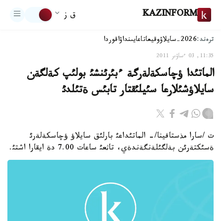
KAZINFORM
ق ز
ترەند:
2026-سايلاۋ
وقيعا
تاعايىنداۋ
اقوردا
11:35, 03 ءساۋىر 2011
الماتئدا ؤچاسكةلةرگة ءبئرئنشئ بولئپ كةلگةن
سايلاؤشئلارعا سئيلئقتار تابئس ةتئلدئ
ت /سارا مذستافينا/- الماتئداعئ بارلئق سايلاؤ ؤچاسكةلةرئ
ةسئكتةرئن بةلگئلةنگةندةي، تاثعئ ساعات 7.00 دة ايقارا اشتئ.