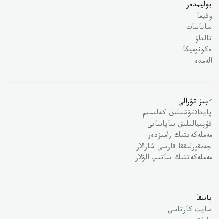
بوليمدەر
وقيعا
ساياسات
تالداۋ
ەكونوميكا
الەمدە
ءبىز تۋرالى
پايدالانۋشىلىق كەلىسىم
قۇپىيالىلىق ساياساتى
مەملەكەتتىك رامىزدەر
جەمقورلىققا قارسى شارالار
مەملەكەتتىك ساتىپ الۋلار
باسقا
سايت كارتاسى