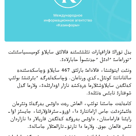
بذل تؤرالئ قازاقپارات تئلشئسئنة قالالئق سايلاؤ كوميسسياسئنئث
ءتوراعاسئ ءادئل ءجذنئسوأ حابارلادئ.
ونئث ايتؤئنشا، قالاداعئ بارلئق 467 سايلاؤ ؤچاسكةسئندة
سالتاناتتئ كوثئل-كذي ورناعان. ؤچاسكةلةرگة ءبئرئنشئ بولئپ
كةلگةن سايلاؤشئلارعا ةرةكشة نازار اؤدارئلدئ، ولارعا گذل
شوقتارئ تابئس ةتئلدئ.
كامةلةت جاسئنا تولئپ، العاش رةت داؤئس بةرگةلئ وتئرعان
ةلئمئزدئث جاس ازاماتتارئ دا، اؤرؤ-سئرقاؤلارئنا، جايسئز اؤا-
رايئنا قاراماستان، داؤئس بةرؤگة كةلگةن قاريالار دا نازاردان
تئس قالعان جوق. ولارعا دا تارتؤ-تارالعئلار جاسالدئ.