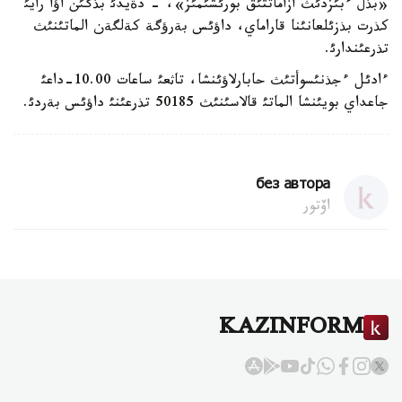
«بذل ءبئزدئث ازاماتتئق بورئشئمئز»، - دةيدئ بذگئن اؤا رايئ
كذرت بذزئلعانئنا قاراماي، داؤئس بةرؤگة كةلگةن الماتئنئث
تذرعئندارئ.
ءادئل ءجذنئسوأتئث حابارلاؤئنشا، تاثعئ ساعات 10.00-داعئ
جاعداي بويئنشا الماتئ قالاسئنئث 50185 تذرعئنئ داؤئس بةردئ.
без автора
اۆتور
KAZINFORM