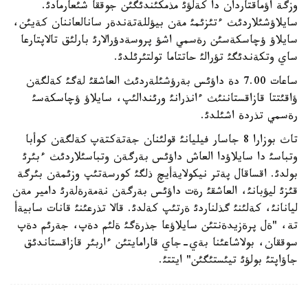
وزگة اؤماقتاردان دا كةلؤئ مذمكئندئگئن جوققا شئعارمادئ.
سايلاؤشئلاردئث ءتئزئمئ مةن بيؤللةتةندةر سانالعاننان كةيئن،
سايلاؤ ؤچاسكةسئن رةسمي اشؤ پروسةدؤرالارئ بارلئق تالاپتارعا
ساي وتكةندئگئ تؤرالئ حاتتاما تولتئرئلدئ.
ساعات 7.00 دة داؤئس بةرؤشئلةردئث العاشقئ لةگئ كةلگةن
ؤاقئتتا قازاقستاننئث ءانذرانئ ورئندالئپ، سايلاؤ ؤچاسكةسئ
رةسمي تذردة اشئلدئ.
تاث بوزارا 8 جاسار فيليانئ قولئنان جةتةكتةپ كةلگةن كوأبا
وتباسئ دا سايلاؤدا العاش داؤئس بةرگةن وتباسئلاردئث ءبئرئ
بولدئ. اقساقال پةتر نيكولايةأيچ ذلگئ كورسةتئپ وزئمةن بئرگة
قئزئ ليؤبانئ، العاشقئ رةت داؤئس بةرگةن نةمةرةلةرئ دامير مةن
ليانانئ، كةلئنئ گذلناردئ ةرتئپ كةلدئ. قالا تذرعئنئ قانات سابيةأ
تة، "ةل پرةزيدةنتئن سايلاؤعا جذرةگئ ةلئم دةپ، جةرئم دةپ
سوققان، بولاشاعئنا بةي-جاي قارامايتئن ءاربئر قازاقستاندئق
جاؤاپتئ بولؤئ تيئستئگئن" ايتتئ.