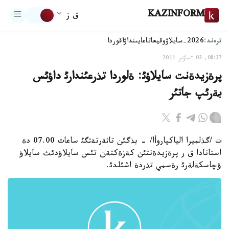
KAZINFORM
ق ز
ترەند:
2026-سايلاۋ
وقيعا
تاعايىنداۋ
اقوردا
08:37, 03 ءساۋىر 2011
پرةزيدةنت سايلاؤئ: ةلوردا تذرعئندارئ داؤئس
بةرئپ جاتئر
ت /گذلميرا الياكپاروأا/ - بذگئن تاثةرتةثگئ ساعات 07.00 دة
استانادا ق ر پرةزيدةنتئن كةزةكتةن تئس سايلاؤدئث سايلاؤ
ؤچاسكةلةرئ رةسمي تذردة اشئلدئ.