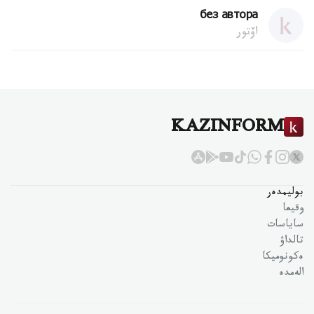
без автора
اۆتور
KAZINFORM
بوليمدەر
وقيعا
ساياسات
تالداۋ
ەكونوميكا
الەمدە