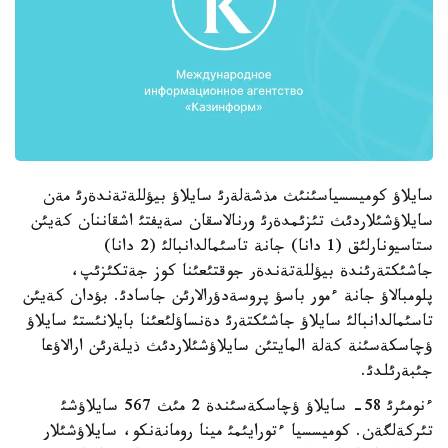
سايلاؤ كوميسسياسئنئث مذشةلةرئ سايلاؤ بيؤللةتةندةرئ مةن
سايلاؤشئلاردئث تئزئمدةرئ ورنالاسقان سةيفتئ اشقاننان كةيئن
ستاسيونارلئق (1 دانا) جانة تاسئمالدانبالئ (2 دانا)
جاشئكتةرئندة بيؤللةتةندةر جوقتئعئنا كوز جةتكئزئپ،
پلومبالاؤ جانة ءمور باسؤ پروسةدؤرالارئن جاسادئ. بؤدان كةيئن
تاسئمالدانبالئ سايلاؤ جاشئكتةرئ دةنساؤلئعئنا بايلانئستئ سايلاؤ
ؤچاسكةسئنة كةلة المايتئن سايلاؤشئلاردئث ذيلةرئن ارالاؤعا
جئبةرئلدئ.
ءنومئرئ 58- سايلاؤ ؤچاسكةسئندة 2 مئث 567 سايلاؤشئ
تئركةلگةن. كوميسسيا ءتورايئمئ مينا رومانةنكو، سايلاؤشئلار