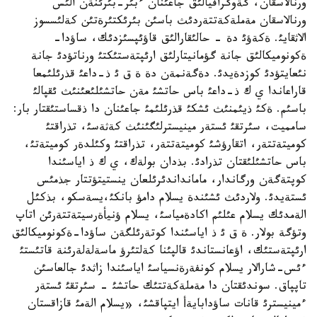
ورنالاسقان، گةوگرافيالئق جاعئنان ءبئر-بئرئنةن الئس
ورنالاسقان مةملةكةتتةردئث باسئن بئرئكتئرةتئن كةلئسسوز
الاثقايئ. ةكةؤئ دة - حالئقارالئق قاؤئپسئزدئك، ساؤدا-
ةكونوميكالئق جانة گؤمانيتارلئق ارئپتةستئكتئ ورناتؤدئ جانة
نئعايتؤدئ كوزدةيدئ. دةگةنمةن دة ة ق ئ ذ-داعئ قذرئلئمعا
قاراعاندا ي ك ذ-داعئ باس حاتشئ مةن حاتشئلئعئنئث ئقپالئ
باسئم. ةكئ ذيئمنئث ئشكئ قذرئلئمئ جاعئنان دا ذقساستئقتار بار:
سامميت، سئرتقئ ئستةر مينيسترلئگئنئث كةثةسئ، تذراقتئ
كوميتةتتةر، اتقارؤشئ كوميتةتتةر، تذراقتئ وكئلدةر كوميتةتئ،
باس حاتشئلئقتان تذرادئ. بذدان بولةك، ي ك ذ اياسئندا
كوپتةگةن ورگاندار، مامانداندئرئلعان ينستيتؤتتار جذمئس
ئستةيدئ. ولاردئث ئشئندة يسلام دامؤ بانكئ،يسةسكو، بذكئل
الةمدئك يسلام عئلئم اكادةمياسئ، يسلام ؤنيأةرسيتةتتةرئن اتاپ
وتؤگة بولار. ة ق ئ ذ اياسئندا كوتةرئلگةن ساؤدا-ةكونوميكالئق
ارئپتةستئك، اؤعانستاندئ قالپئنا كةلتئرؤ ماسةلةلةرئنة قاتئستئ
ءئس-شارالار يسلام كونفةرةنسياسئ اياسئندا زاثدئ جالعاسئن
تاپپاق. سوندئقتان دا مةملةكةتتئك حاتشئ - سئرتقئ ئستةر
ءمينيسترئ قانات ساؤدابايةأ ايتپاقشئ، «يسلام الةمئ قازاقستان