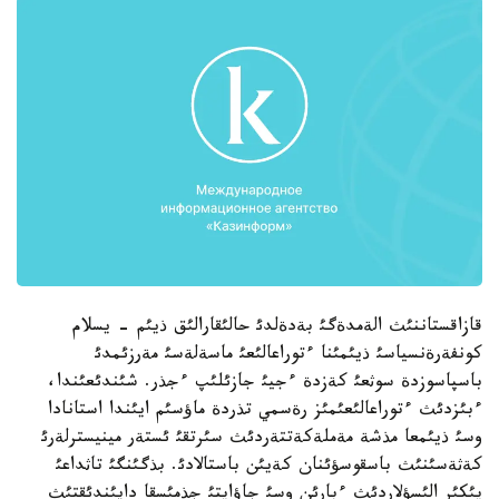
قازاقستاننئث الةمدةگئ بةدةلدئ حالئقارالئق ذيئم - يسلام
كونفةرةنسياسئ ذيئمئنا ءتوراعالئعئ ماسةلةسئ مةرزئمدئ
باسپاسوزدة سوثعئ كةزدة ءجيئ جازئلئپ ءجذر. شئندئعئندا،
ءبئزدئث ءتوراعالئعئمئز رةسمي تذردة ماؤسئم ايئندا استانادا
وسئ ذيئمعا مذشة مةملةكةتتةردئث سئرتقئ ئستةر مينيسترلةرئ
كةثةسئنئث باسقوسؤئنان كةيئن باستالادئ. بذگئنگئ تاثداعئ
پئكئر الئسؤلاردئث ءبارئن وسئ جاؤاپتئ جذمئسقا دايئندئقتئث