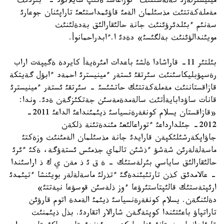
مينيسترلةرئ كةثةسئنئث ءتوراعاسئ ةتئپ سايلانؤئ - ءبئزدئث
مةملةكةتتئث مذسئلمان الةمئ قاؤئمداستئعئ تاراپئنان جوعارئ
سةنئم ءبئلدئرؤئنئث جانة حالئقارالئق بةدةلئنئث
مويئندالؤئنئث بةلگئسئ» دةدئ ا.ءابدراحمانوأ.
بئلتئر 11- قاراشادا ةلشئ باعدات امئرةيةأ كايردة ةگيپةت اراب
رةسپؤبليكاسئنئث سئرتقئ ئستةر ءمينيسترئ احمةد ءابؤل گةيتكة
قازاقستاننئث مةملةكةتتئك حاتشئسئ - سئرتقئ ئستةر ءمينيسترئ
قانات ساؤدابايةأتئث سالةمدةمةسئن جةتكئزگةن ةدئ. وندا:
«قازاقستان يسلام كونفةرةنسياسئ ذيئمئنداعئ الداعئ 2011-
2012- جئلدارداعئ ءتوراعالئعئ مئندةتئنة ذلكةن
جاؤاپكةرشئلئكپةن قارايدئ جانة مذسئلمان الةمئنئث وزةكتئ
ماسةلةلةرئن شةشؤ ءذشئن تالماي جذمئس ئستةؤگة، ةكئ ءئرئ
حالئقارالئق ساياسي بئرلةستئك - ة ق ئ ذ مةن ي ك ذ اراسئندا
- عالامدئق كذن تارتئبئندةگئ ءتذرلئ ماسةلةلةر بويئنشا ءتيئمدئ
ارئپتةستئك قالئپتاستئرؤعا ءوز ذلةسئن قوسؤعا نيةتتئ»
دةلئنگةن. يسلام كونفةرةنسياسئ ذيئمئ الةمدة اتوم قارؤئن
تاراتپاؤ باعئتئندا كوپتةگةن شارالار اتقاردئ. بذل ذيئمنئث