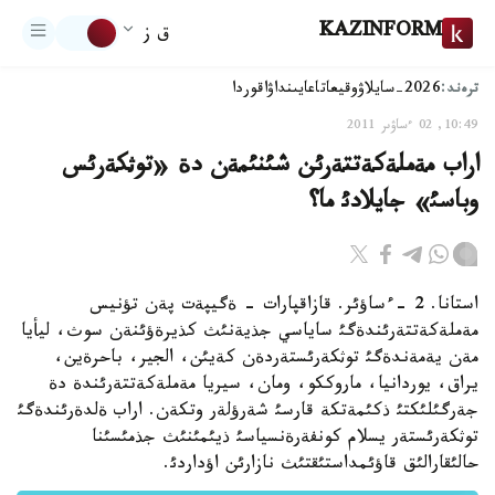
KAZINFORM
ق ز
ترەند:
2026-سايلاۋ
وقيعا
تاعايىنداۋ
اقوردا
10:49, 02 ءساۋىر 2011
اراب مةملةكةتتةرئن شئنئمةن دة «توثكةرئس
وباسئ» جايلادئ ما؟
استانا. 2 -ءساؤئر. قازاقپارات - ةگيپةت پةن تؤنيس
مةملةكةتتةرئندةگئ ساياسي جذيةنئث كذيرةؤئنةن سوث، ليأيا
مةن يةمةندةگئ توثكةرئستةردةن كةيئن، الجير، باحرةين،
يراق، يوردانيا، ماروككو، ومان، سيريا مةملةكةتتةرئندة دة
جةرگئلئكتئ ذكئمةتكة قارسئ شةرؤلةر وتكةن. اراب ةلدةرئندةگئ
توثكةرئستةر يسلام كونفةرةنسياسئ ذيئمئنئث جذمئسئنا
حالئقارالئق قاؤئمداستئقتئث نازارئن اؤداردئ.