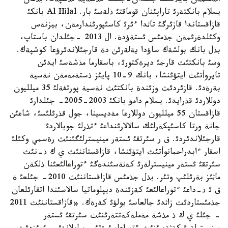
الةمئمةن بايلانئسئ جئلدان-جئلعا كذشةية تذسپةك. بذعان
يسلام بانكتةرئ تاراپئنان قوماقتئ ذلةسئ بار. Al Hіlal بانكئ
قازاقستاندا قازئرگئ تاثدا ءئرئ كاسئپورئندارمةن، بيزنةس
وكئلدةرئمةن جذمئس ئستةؤدة. ال 2013 -جئلدان باستاپ،
بذل بانك بولشةك ساؤدا يةلةرئن دة قارجئلاندئرؤعا كوشپةك.
وسئ بانكتئث قارجئ ديرةكتورئ، باسقارما مذشةسئ ايدئن
تايروأتئث ايتؤئنشا، بانك 9-10 پايئز ذستةمةمةن نةسية
بةرةدئ. قازئردئث وزئندة بانكتئث نةسية پورتفةلئ 35 ميلليون
دوللاردئ قذرايدئ. يسلام دامؤ بانكئ 2003-2005- جئلدارئ
قازاقستان 55 ميلليون دوللارعا مةديسينا، جول قذرئلئسئ، شاعئن
جانة ورتا كاسئپكةرلئك سالالارئنداعئ ءتذرلئ جوبالاردئ
قارجئلاندئردئ. ق ر سئرتقئ ئستةر مينيسترلئگئنئث رةسمي وكئلئ
اسقار ءابدراحمانوأتئث ايتؤئنشا، قازاقستاننئث ي ك ذ-نئث
سئرتقئ ئستةر مينيسترلةرئ كةثةسئندةگئ ءتوراعالئعئنا ذلكةن
ماثئز بةرئلئپ وتئر. بذل جذمئس قازاقستاننئث 2010- جئلعئ ة
ق ئ ذ-داعئ ءتوراعالئعئ كةزئندة ديپلوماتيا سالاسئندا اتقارئلعان
جذمئستاردئث زاثدئ جالعاسئ بولؤئ كةرةك. «قازاقستاننئث 2011
- جئلئ ي ك ذ مذشة مةملةكةتتةرئنئث سئرتقئ ئستةر