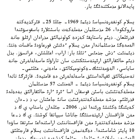
پايدالانؤ مذمكئندئگئ بار.
يسلام كونفةرةنسياسئ ذيئمئ 1969- جئلئ 25- قئركذيةكتة
ماروككودا، 26 مذسئلمان مةملةكةت باسشئلارئ باسقوسؤئندا
قذرئلعان. ذيئم باستاپقئ كةزدة كولونيالئق مذرادان ارئلؤ جانة
الةمدةگئ مذسئلماندار مةن يسلام ءدئنئن قورعاؤدئ ماقسات ةتتئ.
ذيئمنئث ءذش جذمئس ءتئلئ بار: اراب، اعئلشئن، فرانسؤز. بذل
ذيئم حالئقارالئق ارئپتةستئكتئث سان تاراؤلئ ماسةلةلةرئن جانة
ساياسي، الةؤمةتتئك-ةكونوميكالئق، مادةني، عئلئمي-
تةحنيكالئق ئقپالداستئق ماسةلةلةرئن دة قامتيدئ. قازئرگئ تاثدا
يسلام كونفةرةنسياسئ ذيئمئ - الةمنئث 57 مذسئلمان
مةملةكةتئنئث باسئن قوسقان اسا ءئرئ ءارئ حالئقارالئق بةدةلدئ
قذرئلئم. مذشة مةملةكةتتةرئنئث سانئ جاعئنان ب ذ ذ-دان
كةيئنگئ ةكئنشئ ورئندا تذر. 2006- جئلدان باستاپ ي ك ذ
مةن قازاقستان ارئپتةستئگئ جاثاشا سيپاتقا كوشتئ. ي ك ذ-عا
مذشة مةملةكةتتةرئ مةن قازاقستاننئث اراسئنداعئ سئرتقئ ساؤدا
10 پايئز شاماسئندا. دةگةنمةن قازاقستاننئث يسلام قارجئلئق