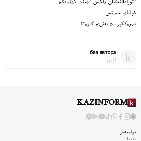
ءتوراعالئعئنان ذلكةن ءذمئت كذتةدئ».
كولباي جةثئس
دةرةككوز: «ايقئن» گازةتئ
без автора
اۆتور
KAZINFORM
بوليمدەر
وقيعا