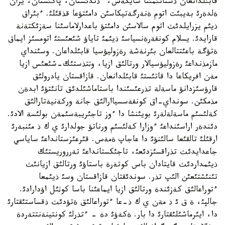
قابئلدانعان ذستانئمئنا سايكةس، ءذندئستان، پاكئستان، يران
ةلدةرئ بةيبئت اتوم ةنةرگةتيكاسئن دامئتؤعا قذقئلئ. ءبئراق
ذيئم يزرايلدئث اتوم سالاسئن دامئتؤ باعدارلاماسئنا سةزئكتةنة
قارايدئ. يسلام كونفةرةنسياسئ ذيئمئ تاياؤ شئعئستئ اتومسئز ايماق
ةتؤگة باعئتتالعان بئرنةشة رةزوليؤسيا قابئلداعان. وسئنداي
مازمذنداعئ رةزوليؤسيالار ورتالئق ازيا، وثتذستئك-شئعئس ازيا
مةن افريكاعا دا قاتئستئ قابئلدانعان. قازاقستان يادرولئق
قارؤسئزدانؤ ماسةلة تذرعئسئندا باستاماشئلدئق تانئتؤئ ابدةن
مذمكئن. سونداي-اق كونفةسسياارالئق جانة وركةنيةتارالئق
كةلئسئم ماسةلةلةرئ بويئنشا دا ءوز تاجئريبةسئمةن بولئسة الادئ.
دئندةر اراسئنداعئ ءوزارا كةلئسئم ورناتؤ جولدارئ ي ك ذ مئنبةرئ
ارقئلئ تالقئعا سالئنؤئ دا عاجاپ ةمةس. قئرعئزستانداعئ ساياسي
جاعدايدئث تذراقسئزدئعئ، تاجئكستانداعئ تةرروريستئك
ذيئمداردئث قايتادان باس كوتةرة باستاؤئ ورتالئق ازيانئث
تئنئشتئعئن الئپ تذر. سوندئقتان قازاقستان وسئ ذيئمعا
ءتوراعالئق كةزئندة ورتالئق ازيا ايماعئنا باسا كوثئل اؤدارادئ.
جالپئ، ة ق ئ ذ مةن ي ك ذ-عا ءتوراعالئق ةتؤدئث ذقساستئقتارئ
دا، ايئرماشئلئقتارئ دا بار. ةكةؤئ دة - ءتذرلئ كونتينةنتتةردة