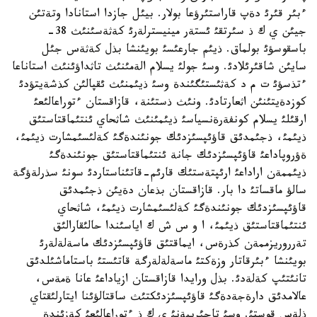
ءبئر قئرئ دةپ قاراستئرؤعا بولار. بيئل جازدا استانادا وتةتئن
جيئن ي ك ذ سئرتقئ ئستةر مينيسترلةرئ كةثةسئنئث 38-
باسقوسؤئ بولماق. ذيئم جارعئسئ بويئنشا بذل كةثةس جئل
سايئن شاقئرئلادئ. وسئ جولئ يسلام الةمئنئث تاثداؤئنئث استاناعا
ءتذسؤئ ت م د كةثئستئگئندة وسئ ذيئمنئث ئقپالئن كذشةيتؤدئ
كوزدةيتئنئن اثعارتادئ. ونئث ذستئنة، قازاقستان ءتوراعالئعئ
ارقئلئ يسلام كونفةرةنسياسئ ذيئمئنئث شاثحاي ئنتئماقتاستئق
ذيئمئ، ذجئمدئق قاؤئپسئزدئك جونئندةگئ كةلئسئمشارت ذيئمئ،
ةؤروپاداعئ قاؤئپسئزدئك جانة ئنتئماقتاستئق جونئندةگئ
ذيئممةن اراداعئ ارئپتةستئك قارئم-قاتئناستاردئ سونئ سذرلةؤگة
سالؤ ماقساتئ دا بار. قازاقستان بذعان دةيئن ذجئمدئق
قاؤئپسئزدئك جونئندةگئ كةلئسئمشارت ذيئمئ، شاثحاي
ئنتئماقتاستئق ذيئمئ، ا و س ش ك اياسئندا حالئقارالئق
تةرروريزممةن كذرةس، ايماقتئق قاؤئپسئزدئك ماسةلةلةرئ
بويئنشا ءبئرقاتار وزةكتئ ماسةلةلةرگة قاتئستئ باستاماشئلدئق
تانئتئپ كةلةدئ. بذل ورايدا قازاقستان ازياداعئ عانا ةمةس،
عالامدئق دارةجةدةگئ قاؤئپسئزدئكتئث ساقتالؤئنا ايتارلئقتاي
ذلةس قوستئ. وسئ تاجئريبةنئ ي ك ذ ءتوراعالئعئ كةزئندة