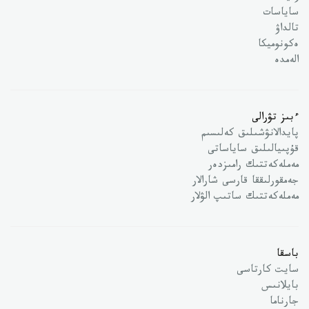
ساياسات
تالداۋ
ەكونوميكا
الەمدە
ءبىز تۋرالى
پايدالانۋشىلىق كەلىسىم
قۇپىيالىلىق ساياساتى
مەملەكەتتىك رامىزدەر
جەمقورلىققا قارسى شارالار
مەملەكەتتىك ساتىپ الۋلار
باسقا
سايت كارتاسى
بايلانىس
جارناما