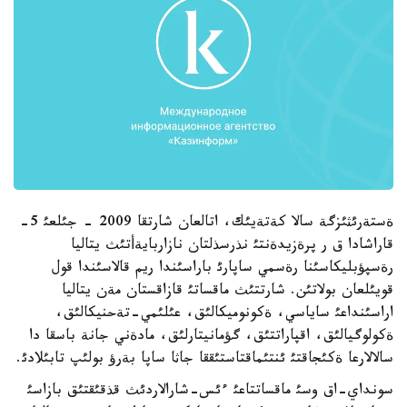
ةستةرئثئزگة سالا كةتةيئك، اتالعان شارتقا 2009 - جئلعئ 5-
قاراشادا ق ر پرةزيدةنتئ نذرسذلتان نازاربايةأتئث يتاليا
رةسپؤبليكاسئنا رةسمي ساپارئ باراسئندا ريم قالاسئندا قول
قويئلعان بولاتئن. شارتتئث ماقساتئ قازاقستان مةن يتاليا
اراسئنداعئ ساياسي، ةكونوميكالئق، عئلئمي-تةحنيكالئق،
ةكولوگيالئق، اقپاراتتئق، گؤمانيتارلئق، مادةني جانة باسقا دا
سالالارعا ةكئجاقتئ ئنتئماقتاستئققا جاثا ساپا بةرؤ بولئپ تابئلادئ.
سونداي-اق وسئ ماقساتتاعئ ءئس-شارالاردئث قذقئقتئق بازاسئ