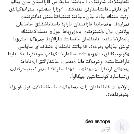
نئعايتئلادئ. شارتتئث 1-بابئنا سايكةس قازاقستان مةن يتاليا
ءوز قارئم-قاتئناستارئن تةثدئك، ءوزارا سةنئم، ستراتةگيالئق
ارئپتةستئك جانة جان-جاقتئ ئنتئماقتاستئق نةگئزئندة
قذرايدئ. «قذجاتقا قازاقستان تاراپئ باستاماشئلئق جاساعان
بولاتئن. بذل ةلئمئزدئث «ةؤروپاعا جول» مةملةكةتتئك
باعدارلاماسئندا قامتئلعان ماقساتتئ شارالاردئ جذزةگة اسئرؤعا
تولئق جاؤاپ بةرةدئ. قذجاتتئ قابئلداؤ ةشقانداي ساياسي
ةكونوميكالئق، الةؤمةتتئك سالدارعا اكةلئپ سوقتئرمايدئ. قايتا
قازاقستاننئث وثئردةگئ عانا ةمةس، حالئقارالئق ارةناداعئ
بةدةلئن ارتتئرا تذسةدئ»،-دةدئ سئرتقئ ئستةر ءمينيسترئنئث
ورئنباسارئ كونستانتين جيگالوأ.
پارلامةنت قابئلداعان زاث مةملةكةت باسشئسئنئث قول قويؤئنا
جئبةرئلةدئ.
без автора
اۆتور