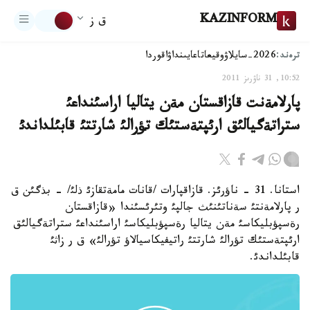
KAZINFORM
ق ز
ترەند:
2026-سايلاۋ
وقيعا
تاعايىنداۋ
اقوردا
10:52, 31 ناۋرىز 2011
پارلامةنت قازاقستان مةن يتاليا اراسئنداعئ
ستراتةگيالئق ارئپتةستئك تؤرالئ شارتتئ قابئلداندئ
استانا. 31 - ناؤرئز. قازاقپارات /قانات مامةتقازئ ذلئ/ - بذگئن ق
ر پارلامةنتئ سةناتئنئث جالپئ وتئرئسئندا «قازاقستان
رةسپؤبليكاسئ مةن يتاليا رةسپؤبليكاسئ اراسئنداعئ ستراتةگيالئق
ارئپتةستئك تؤرالئ شارتتئ راتيفيكاسيالاؤ تؤرالئ» ق ر زاثئ
قابئلداندئ.