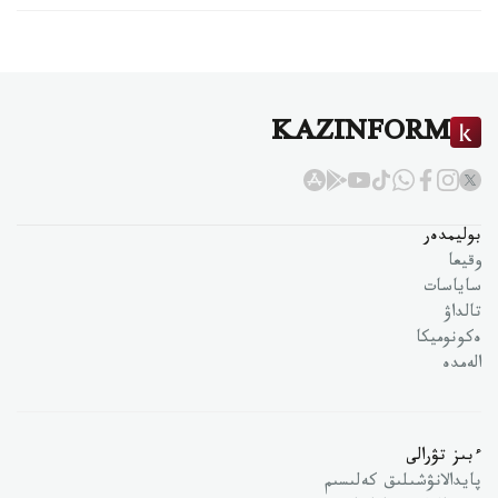
KAZINFORM
بوليمدەر
وقيعا
ساياسات
تالداۋ
ەكونوميكا
الەمدە
ءبىز تۋرالى
پايدالانۋشىلىق كەلىسىم