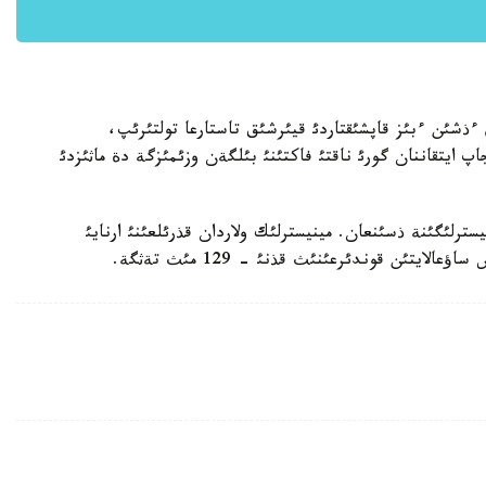
الادئ. ول ءذشئن ءبئز قاپشئقتاردئ قيئرشئق تاستارعا تولتئرئپ،
 ايتقاننان گورئ ناقتئ فاكتئنئ بئلگةن وزئمئزگة دة ماثئزدئ
سترلئگئنة ذسئنعان. مينيسترلئك ولاردان قذرئلعئنئ ارنايئ
لايتئن قوندئرعئنئث قذنئ - 129 مئث تةثگة.