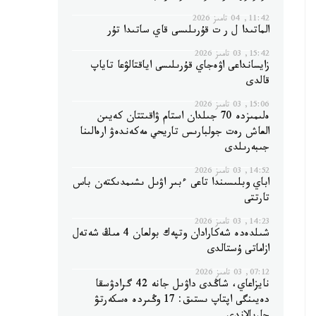
11:42, 04 تامىز 2026
الماتىدا ل ر ت قۇرىلىسى قاي ساتىدا تۇر
15:42, 03 تامىز 2026
زايسانداعى اۋەجاي قۇرىلىسى اياقتالۋعا تاياپ
قالدى
15:06, 03 تامىز 2026
ەلىمىزدە 70 جىلدان استام ۋاقىتتان كەيىن
العاش رەت جولبارىس تاريحي مەكەندەۋ ارەالىنا
جىبەرىلدى
14:52, 03 تامىز 2026
اباي وبلىسىندا تاعى ءبىر اۋىل ىشىمدىكتەن باس
تارتتى
14:23, 03 تامىز 2026
شىلدەدە شەكارادان وتپەك بولعان 4 مىڭ شەتەل
ازاماتى ۇستالدى
07:12, 03 تامىز 2026
نايزاعاي، شاڭدى داۋىل جانە 42 گرادۋسقا
دەيىنگى اپتاپ ىستىق: 17 وڭىردە ەسكەرتۋ