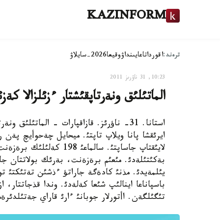
KAZINFORM
ترەند:
اقوردا
تاعايىنداۋ
وقيعا
2026-سايلاۋ
10:23, 31 ناۋرىز 2011
الماتئلئق ونةرتاپقئشتار ءزئلزالا كة
استانا. 31- ناؤرئز. قازاقپارات - الماتئلئ
ايرئقشا پانا ويلاپ تاپتئ. ميحايل چةحوأيچ پةن ر
لايئقتاپ جاساپتئ. سالماعئ
بةكئتئلةدئ. مئعئم برةزةنت، بةرئك بولاتتان جاسا
يئلمةيدئ. مذنئ كادةگة جاراتؤ ءذشئن تةتئكتئ تو
باسپاناعا اينالئپ شئعا كةلةدئ. وندا قذجاتتار، ازئ
تئگئلگةن. اأتورلار جوبانئ ءارئ قاراي جةتئلدئرة