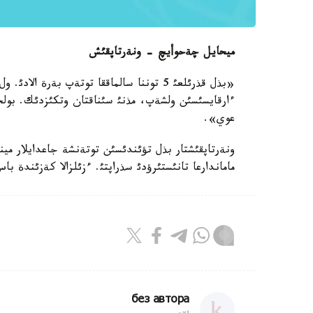
ميحايل چةحوأيچ - ونةرتاپقئش
«بذل قذرئلعئ 5 توننا سالماققا توتةپ بةرة 
ءارقايسئسئن ولشةپ، مذنئ سئناقتان وتكئزدئك. بولجاپ
عوي».
ونةرتاپقئشتار بذل تؤئندئسئن توتةنشة جاعدايلار ميني
ماماندارعا تانئستئرؤدئ سذراپتئ. ءزئلزالا كةزئندة باس ساؤعا
без автора