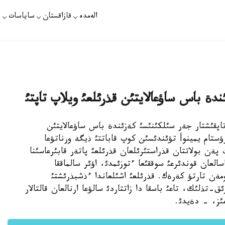
الەمدە
قازاقستان
ساياسات
ت
زئندة باس ساؤعالايتئن قذرئلعئ ويلاپ تاپتئ
ق ونةرتاپقئشتار جةر سئلكئنئسئ كةزئندة باس ساؤعالايتئن
ؤستام يمينوأ تؤئندئسئن كوپ قاباتتئ ذيگة ورناتؤعا
 198 كةلئلئك برةزةنت پةن بولاتتان قذراستئرئلعان قذرئلعئ پاتةر قابئرعاسئنا
لعان قوندئرعئ سوققئعا ءتوزئمدئ، اؤئر سالماققا
مةن تارتؤ كةرةك. قذرئلعئ اشئلعاندا ءذشبذرئشتئ
ق-تذلئك، تاعئ باسقا دا زاتتاردئ سالؤعا ارنالعان قالتالار
مئز، - دةيدئ.