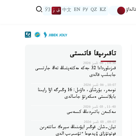
الداۋ
KZ
QZ
РУ
EN
中文
ق ز
ЎЗ
تاقىرىپقا قاتىستى
14:56, 06 تامىز 2026
قىزىلوردادا 32 جەكە مەكتەپتىڭ تەڭ جارتىسى
جابىلىپ قالدى
10:07, 06 تامىز 2026
نوسەر، بۇرشاق، داۋىل: 16 وڭىرگە اۋا رايىنا
بايلانىستى ەسكەرتۋ جاسالدى
11:40, 05 تامىز 2026
سەكسەن باتىردىڭ كىسەسى
09:07, 05 تامىز 2026
تيان-شان قوڭىر ايۋىنىڭ سيرەك ساتتەرىن
فوتوتۇزاق ۆيدەوعا ءتۇسىرىپ الدى