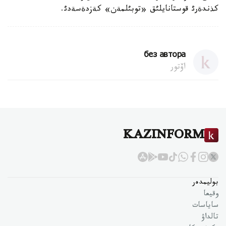
كذندةرئ قوستانايلئق «توبئلمةن» كةزدةسةدئ.
без автора
اۆتور
KAZINFORM
بوليمدەر
وقيعا
ساياسات
تالداۋ