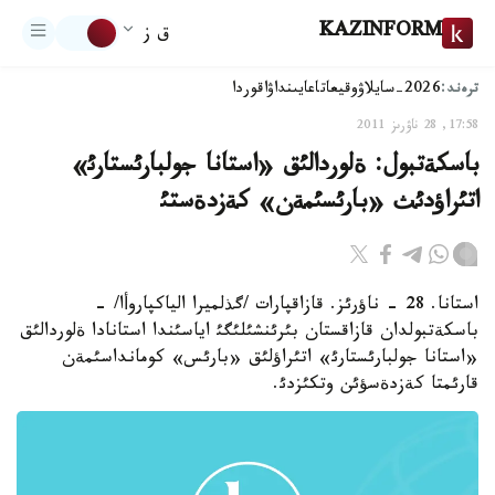
KAZINFORM
ق ز
ترەند:
2026-سايلاۋ
وقيعا
تاعايىنداۋ
اقوردا
17:58, 28 ناۋرىز 2011
باسكةتبول: ةلوردالئق «استانا جولبارئستارئ»
اتئراؤدئث «بارئسئمةن» كةزدةستئ
استانا. 28 - ناؤرئز. قازاقپارات /گذلميرا الياكپاروأا/ -
باسكةتبولدان قازاقستان بئرئنشئلئگئ اياسئندا استانادا ةلوردالئق
«استانا جولبارئستارئ» اتئراؤلئق «بارئس» كومانداسئمةن
قارئمتا كةزدةسؤئن وتكئزدئ.