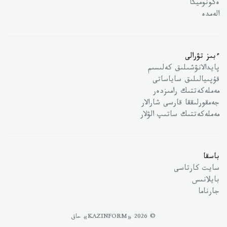
ەكونوميكا
الەمدە
ءبىز تۋرالى
پايدالانۋشىلىق كەلىسىم
قۇپىيالىلىق ساياساتى
مەملەكەتتىك رامىزدەر
جەمقورلىققا قارسى شارالار
مەملەكەتتىك ساتىپ الۋلار
باسقا
سايت كارتاسى
بايلانىس
جارناما
© 2026 «KAZINFORM» حاق