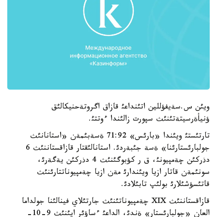
ويئن س.سةيفؤللين اتئنداعئ قازاق اگروتةحنيكالئق
ؤنيأةرسيتةتئنئث سپورت زالئندا ءوتتئ.
تارتئستئ ويئندا «بارئس» 71:92 ةسةبئمةن «استانانئث
جولبارئستارئنا» ةسة جئبةردئ. استانالئقتار قازاقستاننئث 6
دذركئن چةمپيونئ، ق ر كؤبوگئنئث 4 دذركئن يةگةرئ،
سونئمةن قاتار ازيا ويئندارئ مةن ازيا چةمپيوناتتارئنئث
قاتئسؤشئلارئ بولئپ تابئلادئ.
قازاقستاننئث XIX چةمپيوناتئنئث جارتئلاي فينالئنا جولداما
العان «جولبارئستار» ةندئ، الداعئ ءساؤئر ايئنئث 9-10-