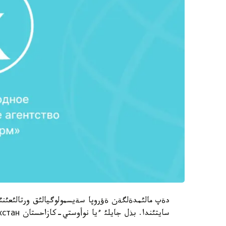
سايتئندا. بذل جايلئ ءيا نوأوستي-كازاحستان ИА Новости-Казахстан حابارلادئ.