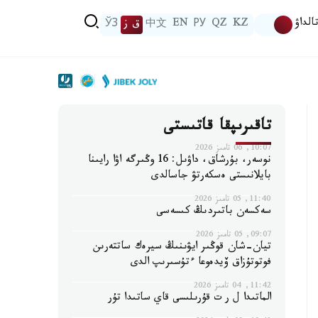
الداۋ
KZ
QZ
РУ
EN
中文
ق ز
ЎЗ
تاقىرىپقا قاتىستى
10:07, 06 تامىز 2026
نوسەر، بۇرشاق، داۋىل: 16 وڭىرگە اۋا رايىنا
بايلانىستى ەسكەرتۋ جاسالدى
11:40, 05 تامىز 2026
سەكسەن باتىردىڭ كىسەسى
09:07, 05 تامىز 2026
تيان-شان قوڭىر ايۋىنىڭ سيرەك ساتتەرىن
فوتوتۇزاق ۆيدەوعا ءتۇسىرىپ الدى
11:42, 04 تامىز 2026
الماتىدا ل ر ت قۇرىلىسى قاي ساتىدا تۇر