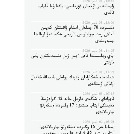
15:42, 03 تامىز 2026
زايسانداعى اۋەجاي قۇرىلىسى اياقتالۋعا تاياپ
قالدى
15:06, 03 تامىز 2026
ەلىمىزدە 70 جىلدان استام ۋاقىتتان كەيىن
العاش رەت جولبارىس تاريحي مەكەندەۋ ارەالىنا
جىبەرىلدى
14:52, 03 تامىز 2026
اباي وبلىسىندا تاعى ءبىر اۋىل ىشىمدىكتەن باس
تارتتى
14:23, 03 تامىز 2026
شىلدەدە شەكارادان وتپەك بولعان 4 مىڭ شەتەل
ازاماتى ۇستالدى
07:12, 03 تامىز 2026
نايزاعاي، شاڭدى داۋىل جانە 42 گرادۋسقا
دەيىنگى اپتاپ ىستىق: 17 وڭىردە ەسكەرتۋ
جاريالاندى
08:05, 02 تامىز 2026
استانا مەن 16 وڭىردە ەسكەرتۋ جاريالاندى: