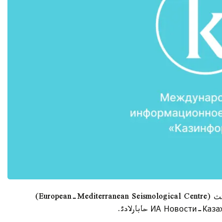
دةپ مالئمدةلگةن ةؤروپا سةيسمولوگيالئق ورتالئعئنئث (European-Mediterranean Seismological Centre)