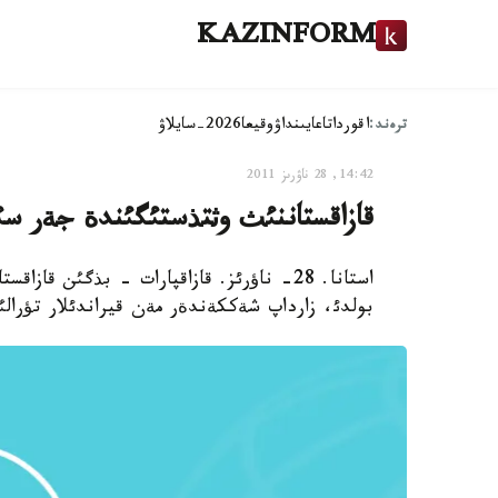
KAZINFORM
ترەند:
اقوردا
تاعايىنداۋ
وقيعا
2026-سايلاۋ
14:42, 28 ناۋرىز 2011
قازاقستاننئث وثتذستئگئندة جةر سئ
بولدئ، زارداپ شةككةندةر مةن قيراندئلار تؤرالئ