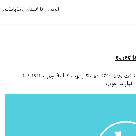
الەمدە
قازاقستان
ساياسات
ت
لكئندئ
استانا. 28- ناؤرئز. قازاقپارات - بذگئن قازاقستاننئث وثتذستئگئندة ماگنيتؤداسئ 3،1 جةر سئلكئنئسئ
 اقپارات جوق،