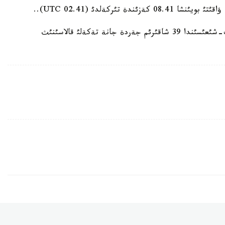
 تئركةلدئ (02.41 UTC)..
جةر سئلكئنئسئنئث وشاعئ تالدئقورعاننئث وثتذستئك-شئعئسئندا 39 شاقئرئم جةردة جانة تةكةلئ قالاسئنئث