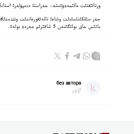
ورتالئقتئث مالئمدةؤئنشة، جةراستئ دذمپؤلةرئ استانا ؤاقئتئ بويئنشا 08.41 كةزئندة
باتئس جاق بولئگئنةن 5 شاقئرئم جةردة بولدئ.
без автора
اۆتور