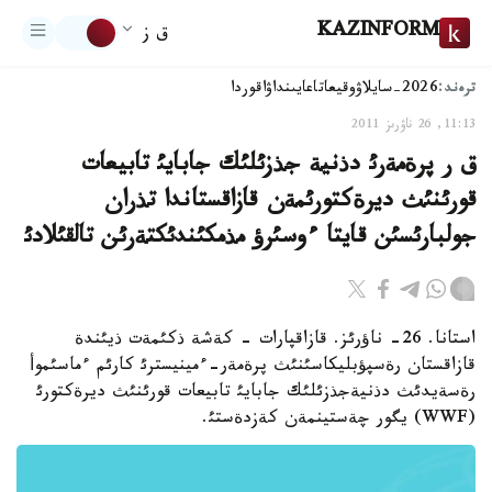
KAZINFORM
ق ز
ترەند:
2026-سايلاۋ
وقيعا
تاعايىنداۋ
اقوردا
11:13, 26 ناۋرىز 2011
ق ر پرةمةرئ دذنية جذزئلئك جابايئ تابيعات
قورئنئث ديرةكتورئمةن قازاقستاندا تذران
جولبارئسئن قايتا ءوسئرؤ مذمكئندئكتةرئن تالقئلادئ
استانا. 26- ناؤرئز. قازاقپارات - كةشة ذكئمةت ذيئندة
قازاقستان رةسپؤبليكاسئنئث پرةمةر-ءمينيسترئ كارئم ءماسئموأ
رةسةيدئث دذنيةجذزئلئك جابايئ تابيعات قورئنئث ديرةكتورئ
(WWF) يگور چةستينمةن كةزدةستئ.