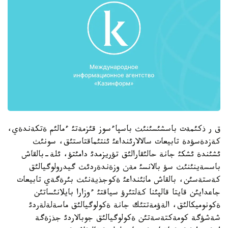
ق ر ذكئمةت باسشئسئنئث باسپاءسوز قئزمةتئ ءمالئم ةتكةندةي،
كةزدةسؤدة تابيعات سالالارئنداعئ ئنتئماقتاستئق، سونئث
ئشئندة ئشكئ جانة حالئقارالئق تؤريزمدئ دامئتؤ، ئلة-بالقاش
باسسةينئنئث سؤ بالانسئ مةن وزةندةردئث گيدرولوگيالئق
كةستةسئن، بالقاش ماثئنداعئ ةكوجذيةنئث بئرةگةي تابيعات
جاعدايئن قايتا قالپئنا كةلتئرؤ سياقتئ ءوزارا بايلانئساتئن
ةكونوميكالئق، الةؤمةتتئك جانة ةكولوگيالئق ماسةلةلةردئ
شةشؤگة كومةكتةسةتئن ةكولوگيالئق جوبالاردئ جذزةگة