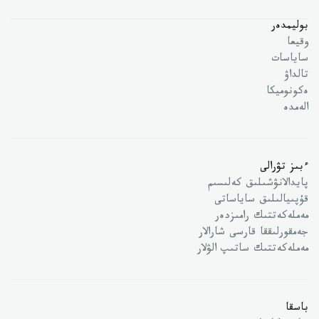
بوليمدەر
وقيعا
ساياسات
تالداۋ
ەكونوميكا
الەمدە
ءبىز تۋرالى
پايدالانۋشىلىق كەلىسىم
قۇپىيالىلىق ساياساتى
مەملەكەتتىك رامىزدەر
جەمقورلىققا قارسى شارالار
مەملەكەتتىك ساتىپ الۋلار
باسقا