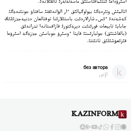
اسئرؤداعئ ئنتئماقتاستئق ماسةلةلةرئ تالقئلاندئ.
اتالمئش وثئردةگئ بيولوگيالئق ءار الؤاندئقتئ ساقتاؤ جونئندةگئ
كةشةندئ ءئس-شارالاردئث باستئلارئنا توقتالعان دذنيةجذزئلئك
جابايئ تابيعات قورئنئث ديرةكتورئ قازاقستاندا تذراندئق
(بالقاشتئق) جولبارئستئ قايتا ءوسئرؤ جوباسئن جذزةگة اسئرؤعا
قئزئعؤشئلئق تانئتتئ.
без автора
اۆتور
KAZINFORM