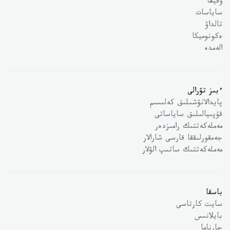
وقيعا
ساياسات
تالداۋ
ەكونوميكا
الەمدە
ءبىز تۋرالى
پايدالانۋشىلىق كەلىسىم
قۇپىيالىلىق ساياساتى
مەملەكەتتىك رامىزدەر
جەمقورلىققا قارسى شارالار
مەملەكەتتىك ساتىپ الۋلار
باسقا
سايت كارتاسى
بايلانىس
جارناما