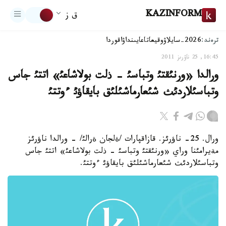
KAZINFORM
ق ز
ترەند:
2026-سايلاۋ
وقيعا
تاعايىنداۋ
اقوردا
16:45, 25 ناۋرىز 2011
ورالدا «ورنئقتئ وتباسئ - ذلت بولاشاعئ» اتتئ جاس
وتباسئلاردئث شئعارماشئلئق بايقاؤئ ءوتتئ
ورال. 25- ناؤرئز. قازاقپارات /ةلجان ةرالئ/ - ورالدا ناؤرئز
مةيرامئنا وراي «ورنئقتئ وتباسئ - ذلت بولاشاعئ» اتتئ جاس
وتباسئلاردئث شئعارماشئلئق بايقاؤئ ءوتتئ.