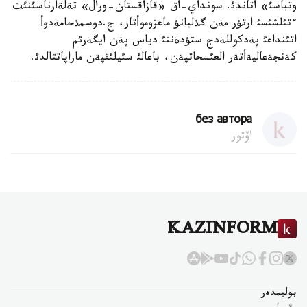
وتباسئ» اتاندئ. سونداي-اق «قازاقستان-ورال» تةلةارناسئنئث
ءتئلشئسئ ارتؤر مةن گذلبانؤ ماعزوموأتار، ج.دوسمذحامةدوأ
اتئنداعئ پةدكوللةدج ستؤدةنتئ دياس پةن ايگةرئم
كةنجةعاليةأتةر العئسحاتپةن، باعالئ سئيلئقپةن ماراپاتتالدئ.
без автора
اۆتور
KAZINFORM
بوليمدەر