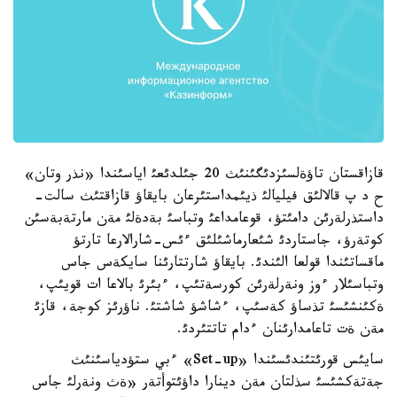
قازاقستان تاؤةلسئزدئگئنئث 20 جئلدئعئ اياسئندا «نذر وتان»
ح د پ قالالئق فيليالئ ذيئمداستئرعان بايقاؤ قازاقتئث سالت-
داستذرلةرئن دامئتؤ، قوعامداعئ وتباسئ بةدةلئ مةن مارتةبةسئن
كوتةرؤ، جاستاردئ شئعارماشئلئق ءئس-شارالارعا تارتؤ
ماقساتئندا قولعا الئندئ. بايقاؤ شارتتارئنا سايكةس جاس
وتباسئلار ءوز ونةرلةرئن كورسةتئپ، ءبئرئ بالاعا ات قويئپ،
ةكئنشئسئ تذساؤ كةسئپ، ءشاشؤ شاشتئ. ناؤرئز كوجة، قازئ
مةن ةت تاعامدارئنان ءدام تاتتئردئ.
سايئس قورئتئندئسئندا «Set-up» ءبي ستؤدياسئنئث
جةتةكشئسئ سذلتان مةن دينارا داؤئتوأتةر «ةث ونةرلئ جاس