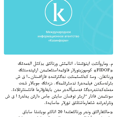
م. وماروأتئث ايتؤئنشا، اتالمئش ورتالئق بذكئل الةمدئك
«FIDOF» كومپوزيتورلار قاؤئمداستئعئمةن ارئپتةستئك
ورناتقان. وسئ كةلئسئمنئث نةگئزئندة قازاقستان-ا ق ش
بئرلةسكةن فيلمدةرئ تذسئرئلمةك. ذزدئك جوبالار شةت
مةملةكةتتةردةگئ فةستيأالدةر مةن بايقاؤلارعا قاتئستئرئلادئ.
سونئمةن قاتار ءاربئر توقسان سايئن جاس دارئن يةلةرئ ا ق ش
وثئرلةرئنة شئعارماشئلئق تؤرلار جاسايدئ.
«حالئقارالئق ونةر ورتالئعئندا 20 اتالئم بويئنشا ساباق