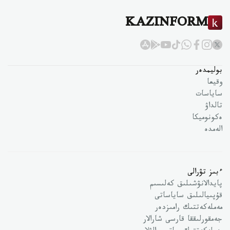
KAZINFORM
بوليمدەر
وقيعا
ساياسات
تالداۋ
ەكونوميكا
الەمدە
ءبىز تۋرالى
پايدالانۋشىلىق كەلىسىم
قۇپىيالىلىق ساياساتى
مەملەكەتتىك رامىزدەر
جەمقورلىققا قارسى شارالار