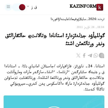
KAZINFORM
ق ز
ترەند:
2026-سايلاۋ
وقيعا
تاعايىنداۋ
اقوردا
18:04, 24 ناۋرىز 2011
گولليأؤد جذلدئزدارئ استانادا «تالانت» حالئقارالئق
ونةر ورتالئعئن اشتئ
استانا. 24- ناؤرئز. قازاقپارات /جاسذلان امانباي ذلئ/ - استانادا
ق ر ةثبةك سئثئرگةن ءارتئسئ، ءانشئ-سازگةر مارات وماروأتئث
«تالانت» حالئقارالئق ونةر ورتالئعئ اشئلدئ. ورتالئقتئث تذساؤئن
گولليأؤد جذلدئزدارئ مارك داكاسكوس پةن كةري-حيرويؤكي
تاگاأا كةستئ.