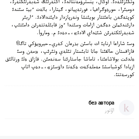
وتكئزئلةدئ. أوكال، ينسترؤمةنتالدئ، اكتةرلئك شةبةرلئكتةرئ،
دومبئرا، حورةوگرافيا، فورتةپيانو، گيتارا، بالةت ءبيئ سئندئ
كوپتةگةن باعئتتار بويئنشا ونةرپازدار دايئندالادئ. ءاربئر
دارئندئمئن دةگةن ازامات وسئندا ءوز قابئلةتتةرئن دامئتئپ،
شةبةرلئكتةرئن شئثداي الادئ»،-دةدئ م. وماروأ.
وسئ شاراعا ارنايئ ات باسئن بذرعان كةري-حيرويؤكي تاگاأا
قازاقستان حالقئنا جاثا تابئستار تئلةي وتئرئپ، «مةن وسئ
ةلدئث بولاشاعئنا، تاماشا جاستارئنا سةنةمئن. قازاق ةلئ ورتالئق
ازيادا كوشباسشئ مةملةكةت ةكةنئ داؤسئز»،-دةپ اتاپ
كورسةتتئ.
без автора
اۆتور