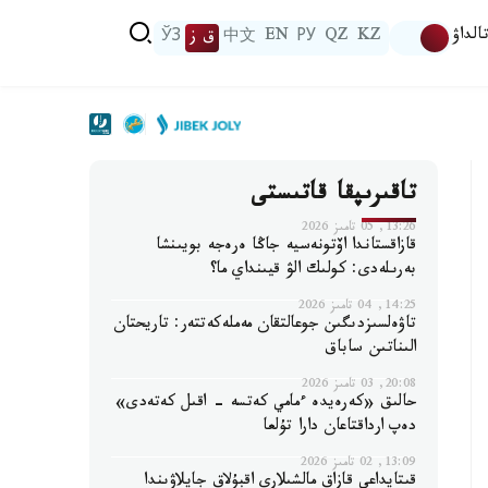
الداۋ
KZ
QZ
РУ
EN
中文
ق ز
ЎЗ
تاقىرىپقا قاتىستى
13:26, 05 تامىز 2026
قازاقستاندا اۆتونەسيە جاڭا ەرەجە بويىنشا
بەرىلەدى: كولىك الۋ قيىنداي ما؟
14:25, 04 تامىز 2026
تاۋەلسىزدىگىن جوعالتقان مەملەكەتتەر: تاريحتان
الىناتىن ساباق
20:08, 03 تامىز 2026
حالىق «كەرەيدە ءمامي كەتسە - اقىل كەتەدى»
دەپ ارداقتاعان دارا تۇلعا
13:09, 02 تامىز 2026
قىتايداعى قازاق مالشىلارى اقبۇلاق جايلاۋىندا