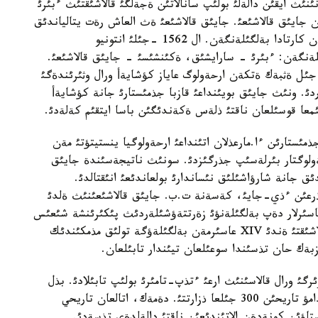
نئنئث ايقئن دالةلئ بولئپ سانالاتئن ةجةلگئ قالاشئقتئث ءبئرئ
 جةردةن تابئلعان جايئق قالاشئعئ. جايئق قالاشئعئ ةث العاش رةت يتالياندئق
اعايئندئ كوپةستةر پيسيگانيلةر 1367- جئلئ جاساعان كارتادا بةلگئلةنگةن. ال 1562 -جئلئ انتونيو
ةنگةن: ءبئرئ - سارايشئق، ةكئنشئسئ - جايئق قالاشئعئ.
 جئل ةثبةك ةتكةن ارحةولوگ عاياز كؤشايةأ ورال وثئرئندةگئ
ردئ. ونئث جايئق بويئنداعئ قازبا جذمئستارئ جانة كؤشايةأ
ئمعا قوسئلعان ناقتئ ذلةس ةكةندئگئن باسا ايتقئم كةلةدئ.
مئستارئن ءا.مارعذلان اتئنداعئ ارحةولوگيا ينستيتؤتئ مةن
ولوگتار بئرلةسئپ جذرگئزدئ. سونئث ناتيجةسئندة جايئق
ق جانة شارؤاشئلئق نئساندارئ بولعاندئعئ انئقتالدئ.
عئن ءذي-جايئ، كةسةنة ت.ب. جايئق قالاشئعئنئث ةلدئ
ن رةتئندةگئ تئرشئلئك كةزةثئ XIII - XIV عاسئرلار دةپ بةلگئلةنؤئ زةرتتةؤشئلةردئث پئكئرئنشة شئعئس
مونشاسئنئث تابئلؤئ نةگئزئندة جاسالعان. الايدا قالاشئقتئ ةندئ XIV عاسئرمةن بةلگئلةؤگة تولئق مذمكئندئك
زبةك حان تذسئندا سوعئلعان تيئندار تابئلعان.
رگئ ورال قالاسئنئث ارعئ ءتذپ-تامئرئ بولئپ تابئلادئ. بذل
قالاشئقتئث تابئلؤئ ولكةمئزدةگئ قالا مادةنيةتئنئث دامؤ تاريحئن 300 جئلعا ذزارتتئ. دةمةك، اتالعان تاريحي