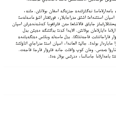
تاؤئن كونةدةن الاتئندئعئن ناقتئ دالةلدةي تذسةدئ.
 باعدارلاماسئ نةگئزئندة جذزةگة اسقان بولاتئن. مئنة،
سپان استئنداعئ اشئق مذراجايلار، قورئقتار اشؤ ماسةلةسئ
ريحشئلارئمئز جايئق قالاشئعئ مةن قئرئقوبا كةشةندةرئن اسپان
لاما دايارلاعان بولاتئن. الايدا كذنئ بذگئنگة دةيئن بذل
ار قاراجاتتئث قاجةتتئگئ. بذل ماسةلة وبلئس دةثگةيئندة
اباردار بولدئ. جالپئ العاندا، اسپان استئ مذراجاي اتاؤلئنئ
ارؤا ةمةس. وعان كوپ ؤاقئت جانة قئرؤار قارجئ قاجةت.
ئ باعدارلاما جاسالسا، دذرئس بولار ةدئ.