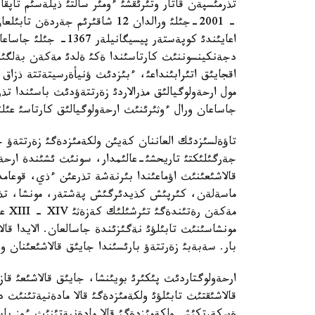
تذرمئسپةن قاتار وتئرئقشئ ءومئر سالتئ ذيلةسئم تاپقا
- 2001-جئلئ ورالدان 12 شاقئرئم
دجةنكينسوننئث كارتاسئندا ةكئ ةلدئ مةكةن بةلگئل
اقجايئق اتئرابئنداعئ، ءبئزدئث ؤنيأةرسيتةتتة ذزاق
مول ارحةولوگيالئق مذرالاردئ زةرتتةؤدئث باسئندا تذ
جاساعان ورال ءوثئرئنئث ارحةولوگيالئق كارتاسئ عئل
تاؤةلسئزدئك العاننان كةيئن ولكةمئزدةگئ زةرتتةؤ جذ
جةرگئلئكتئ تاريحشئ-عالئمدار، سونئث ئشئندة ارحة
قالاشئعئنئث اؤماعئندا بئرنةشة تذرعئن ءذي، قوعامدئ
ماسةلةن، كئرپئش كذيدئرگئش پةشتةر، مونشا، تذر
مةكة
بار. سةبةبئ زةرتتةؤ بارئسئندا جايئق قالاشئعئنان و
ارحةولوگتاردئث پئكئرئ بويئنشا، جايئق قالاشئعئ قازئ