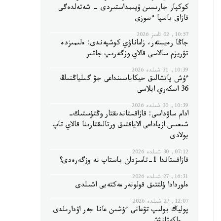
كوكپار جارىسىن ۇيىمداستىردى - شەتەلدەگى
قازاق باسپا ءسوزى
10:57, 02 تامىز 2026
جاڭا رەيستەر، زاماناۋي كوشپەندى: ەلىمىزدە
تۋريزم سالاسى قالاي وزگەرىپ جاتىر
10:39, 31 شىلدە 2026
ءۇش پاتشالىق حيكاياسىنداعى جۋ گىلياڭنىڭ
36 اسكەري ايلاسى
10:39, 30 شىلدە 2026
ادام ساۋداسى: قازاقستاندىقتار وڭتۇستىك-
شىعىس ازياداعى الاياقتىق ورتالىقتارىنا قالاي تاپ
بولادى
07:12, 30 شىلدە 2026
قازاقستاندا 1-تامىزدان باستاپ نە وزگەرەدى؟
16:31, 27 شىلدە 2026
ەلوردادا ۇلتتىق قولونەر مەكتەبى اشىلدى
12:07, 27 شىلدە 2026
پولياك بولىپ تۋعانى ءۇشىن عانا جەر اۋدارىلدى