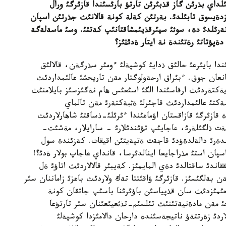
داي بذرئن گاز قذبئرئن تارتؤ بارئسئندا قازئرگئ ورال
زدةيسوق تابئلدئ. بةرتئن كةلة كونة قالانئث جذرتئن اسپان
وتةرئلدئ دة، سوثئ سيئرقذيئمشاقتانئپ كةتتئ. وسئ ماسةلةگة
ةپؤتاتئ رةتئندة نة ايتار ةدئثئز؟
ا بايئرعئ حالئق ذدايئ كوشپةلئ ءومئر سذرگةن، قالالئق
انعان جوق. ءبئراق ارحةولوگتار مةن تاريحشئ عالئمداردئث
ةكتةردئث ارقاسئندا الگئ اسئعئس هام نةگئزسئز بايلامنئث
كتئ عالئمداردئث قاجئرلئ ةثبةكتةرئ مةن تالماي
قازئرگئ قازاقستان اؤماعئندا ءئرئلئ-ذساقتئ شاهارلاردئث
ةت ذلگئلةرئ، عاجايئپ تؤئندئلارئ - سارايلار، مةشئت-
ةرئ دالةلدةؤدئ قاجةت ةتپةيتئن اقيقات. كةزئندة سول
پان استئ مذراجايعا اينالدئرسا، قانداي عاجاپ بولار ةدئ؟!
اندئ ساقتالدئ دةي المايمئز. كةيبئر قالالاردئث اتاؤئ ةل
تةن بةلگئسئز. قازئرگئ ؤاقئتتا تةك ولاردئث باعزئ زاماننان سئر
ريحئمئزدئث سان قذپياسئن باؤئرئنا باسئپ جاتقان كونة
حئ مةن مادةنيةتئنئث تئلسئم-تذثعيئعئنان سئر تارتؤعا
اردئ زةرتتةؤ ناتيجةسئندة دارحان دالامئزدا كوشپةلئ