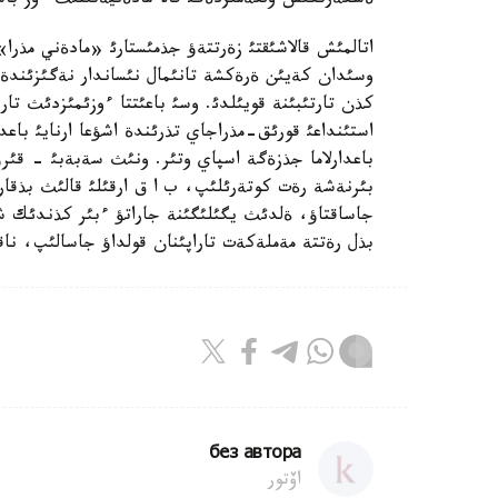
ةسكةرتكئش ولكةمئزدةگئ قالا مادةنيةتئنئث ءوز باس
اتالمئش قالاشئقتئ زةرتتةؤ جذمئستارئ «مادةني مذرا»
وسئدان كةيئن ةرةكشة تانئمال نئساندار نةگئزئندة ا
كذن تارتئبئنة قويئلدئ. وسئ باعئتتا ءوزئمئزدئث تا
استئنداعئ قورئق-مذراجاي تذرئندة اشؤعا ارنايئ باعدار
باعدارلاما جذزةگة اسپاي وتئر. ونئث سةبةبئ - قئرؤ
بئرنةشة رةت كوتةرئلئپ، ب ا ق ارقئلئ قالئث بذقارا ح
جاساقتاؤ، ةلدئث يگئلئگئنة جاراتؤ ءبئر كذندئك ش
بذل رةتتة مةملةكةت تاراپئنان قولداؤ جاسالئپ، ناقت
без автора
اۆتور