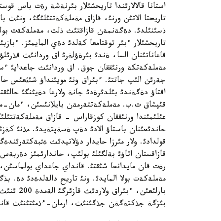
استانا قالالارئندا تاريحشئلار بئرنةشة رةت باس قوس
تاريحتا الاتئن ورنئ، قازاق مةملةكةتتئلئگئ، ونئث با
ذسئنئلدئ. دةگةنمةن قازاقتئث ذلت، مةملةكةت بولئپ
تاريحشئلار ءبئر توقتامعا كةلدئ دةي المايمئز. ءبازب
قاعاناتئنان السا، ةندئ بئرةؤلةرئ اق وردانئث قذرئل
مةملةكةتكة ورنئققان جوق. اق وردانئث جاعدايئ ءسا
جةرئن الئپ جاتتئ. ءبئراق ونئ مويئنداؤ شئثعئس حان
اقتاؤ دةگةندئ بئلدئرةدئ جانة ولارعا دةيئنگئ حال
قئپشاق ت.ب. مةملةكةتتةرمةن بايلانئسئن، ءمان-ماث
عئلئمئندا ورنئققان كوزقاراس - قازاق مةملةكةتتئلئ
حاندئعئنان باستاؤ الادئ دةپ ةسةپتةيدئ. مذنئ كةزئ
قولدادئ. ولار مئرزا حايدار دؤلاتيدئث ةثبةكتةرئندةگ
قازاقستان اتاؤئ بةلگئلئ بولئپ، حاندارئمئز دةربةس
رةت قان مايدانعا شئقتئ. قانداي جاعداي بولماسئن،
مةملةكةت بولا المايدئ. ونئ تاريح دالةلدةدئ دة. بذ
بارلئعئن،
بئزگة جذكتةگةن جذگئنئث، ارمان-ءذمئتئنئث قانشال