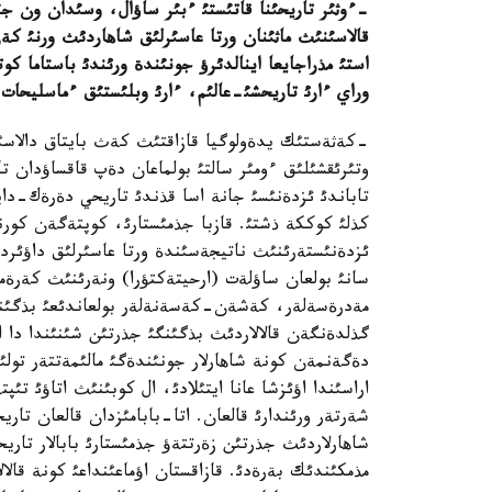
-ءوثئر تاريحئنا قاتئستئ ءبئر ساؤال، وسئدان ون جئل
قالاسئنئث ماثئنان ورتا عاسئرلئق شاهاردئث ورنئ كة
استئ مذراجايعا اينالدئرؤ جونئندة ورئندئ باستاما ك
وراي ءارئ تاريحشئ-عالئم، ءارئ وبلئستئق ءماسليحات د
-كةثةستئك يدةولوگيا قازاقتئث كةث بايتاق دالاسئند
وتئرئقشئلئق ءومئر سالتئ بولماعان دةپ قاقساؤدان ت
تاباندئ ئزدةنئسئ جانة اسا قذندئ تاريحي دةرةك-داي
كذلئ كوككة ذشتئ. قازبا جذمئستارئ، كوپتةگةن كورنة
ئزدةنئستةرئنئث ناتيجةسئندة ورتا عاسئرلئق داؤئردة 
سانئ بولعان ساؤلةت (ارحيتةكتؤرا) ونةرئنئث كةرةم
مةدرةسةلةر، كةشةن-كةسةنةلةر بولعاندئعئ بذگئند
گذلدةنگةن قالالاردئث بذگئنگئ جذرتئن شئنئندا دا اس
دةگةنمةن كونة شاهارلار جونئندةگئ مالئمةتتةر تولئقق
اراسئندا اؤئزشا عانا ايتئلادئ، ال كوبئنئث اتاؤئ تئپ
شةرتةر ورئندارئ قالعان. اتا-بابامئزدان قالعان تا
شاهارلاردئث جذرتئن زةرتتةؤ جذمئستارئ بابالار تاري
مذمكئندئك بةرةدئ. قازاقستان اؤماعئنداعئ كونة قالال