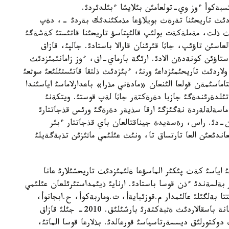
سبةكوأ ءوز وي-تولعامئن بئلايشا ءبئلدئردئ.
دئث تاريحئنا تةرةث بويلاؤعا مذمكئندئك بةردئ -، دةپ
ث ذلت، مةملةكةت بولئپ قالئپتاسؤ تاريحئنا قاتئستئ كةشةگئ
اسئن تاؤئپ، جاثا قئرئنان قارالا باستادئ. جالپئ، قازاق
تاؤئن كونةدةن الادئ. ارئگة بارماي-اق، ءوز زامانئمئزدئث
اردئث تاريحئمئزداعئ ورنئ، ءبئزدئث ذلتقا قاتئستئلئعئ سوثعئ
اماسئمةن قولعا الئنعان «مادةني مذرا» باعدارلاماسئ اياسئندا
لدةرئندةگئ جازبا دةرةكتةر جاثا لةپ قوستئ. ويتكةنئ
اسةلةلةردة نةگئزگئ ارقا سذيةر دةرةگئ ورئس قذجاتتارئ
-دئ. راس، رةسةيدة جيناقتالعان باي قذجاتتار ءبئر
عاندئعئن العا تارتساق تا، ونئث عئلئمي ماثئزئن تذبةگةيلئ
اياسئ كةث پئكئر الماسؤعا ةلئمئزدئث تاريحشئلارئ عانا
بةلسةندئ ءذن قوسا باستادئ. ارنايئ ذيئمداستئرئلعان عئلئمي
تتا بةلگئلئ عالئمدار م.قوزئبايةأ، ت.وماربةكوأ، ح.ابجانوأ،
ع.ةسئم، ا.سةيدئمبةك، ق.سالعارا، ز.قينايات ذلئ جانة باسقالاردئث ةثبةكتةرئ بارشئلئق. 2010- جئلئ قازاق
وكتورلئق ديسسةرتاسياسئ قورعالدئ. بذلارعا قوسا الماتئ،