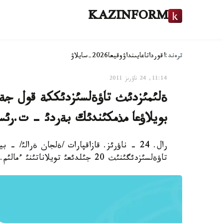
KAZINFORM
ترەند:
اقوردا
تاعايىنداۋ
وقيعا
2026-سايلاۋ
11:14, 24 ناۋرىز 2011
ةلئمئزدئث تاؤةلسئزدئككة قول جةت
بويلاؤعا مذمكئندئك بةردئ - ت.رئس
رال. 24 - ناؤرئز. قازاقپارات /ةلجان ةرالئ/
تاؤةلسئزدئگئنئث 20 جئلدئعئ تويلاناتئنئ ءمالئم.