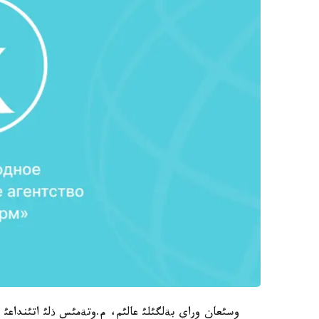
وسئعان وراي بةلگئلئ عالئم، م.وتةمئس ذلئ اتئنداعئ