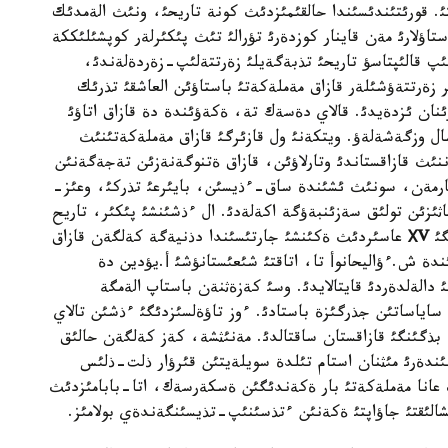
تئ. قورئتئندئسئندا حالقئمئزدئث كونة تاريحئ، ونئث الةمدئك
ستاؤلارئ مةن قاينار كوزدةرئ تؤرالئ تئث پئكئرلةر كوپشئلئككة
 قالئپتاسؤ تاريحئ تذبةگةيلئ زةرتتةلئپ-زةردةلةندئ،
ئر زةرتتةؤشئلةر قازاق مةملةكةتئ باستاؤئن العاشقئ تذرئك
ؤئنان ئزدةيدئ. قالاي دةسةك تة، ةكةؤئندة دة قازاق اتاؤئ
ل وزگةشةلةؤ. ويتكةنئ ول قازئرگئ قازاق مةملةكةتئنئث
نئث قازاقستاندئ وتارلاؤئن، قازاق ةتنوگةنةزئن تةجةگةنئن
ئقتارمةن، سونئث ئشئندة ساق-ءذيسئن، بايئرعئ تذركئ، وعئز-
ئزئن تولئق سةزئنبةؤگة اكةلةدئ. ال ءذشئنشئ پئكئر، تاريح
گئ
ХV
عاسئردئث ةكئنشئ جارتئسئندا دذنيةگة كةلگةن قازاق
ندة ش.ءؤاليحانوأ تا، اتاقتئ شئعئستانؤشئ أ.يؤدين دة
ئ دالةلدةردئ قايتالايدئ. وسئ كةزةثنةن باستاپ الةمگة
 ساياساتئن جذرگئزة باستادئ. ءوز تاؤةلسئزدئگئ ءذشئن تالاي
 بذگئنگئ قازاقستان ساقتالدئ. مةنئثشة، كةز كةلگةن حالئق
گئندةرئ مئثنان استام تئلدة سويلةيتئن قئرؤار ذلت-ذلئس
 ءبئراق ولاردئث قازئرگئ الةمدة 200 ئنئث عانا مةملةكةتئ بار ةكةندئگئن ةسكةرسةك، اتا-بابامئزدئث
ئقتئ جاؤاپتئ ةكةنئن ءتذسئنئپ-تذيسئنگةندةي بولامئز.