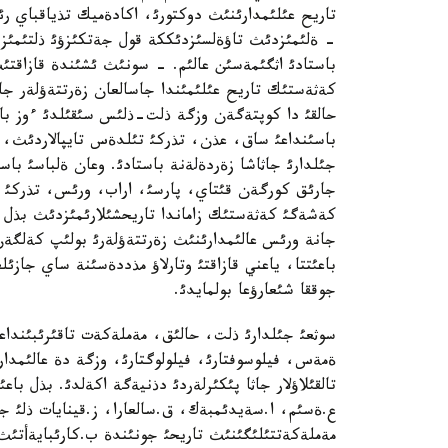
تاريح عئلئمدارئنئث دوكتورئ، اكادةميك تذياقباي رئ
- ةلئمئزدئث تاؤةلسئزدئككة قول جةتكئزؤئ ذلتئمئز
باستادئ اثگئمةسئن عالئم. - سونئث ئشئندة قازاقتئ
كةثةستئك تاريح عئلئمئندا جاسالعان زةرتتةؤلةر جالع
حالقئ دا كوپتةگةن وزگة ذلت-ذلئس سئقئلدئ ءوز باس
باسئنداعئ ساق، عذن، تذركئ تئلدةس تايپالاردئث، ول
جئلدارئ جاثاشا زةردةلةنة باستادئ. وعان ةلباسئ باست
جارئق كورگةن قئتاي، پارسئ، اراب، ورئس، تذركئ تئ
كةشةگئ كةثةستئك زاماندا تاريحشئلارئمئزدئث بذل م
جانة ورئس عالئمدارئنئث زةرتتةؤلةرئ بولئپ كةلگةن
باعئتتا، ياعني قازاقتئ وتارلاؤ مذددةسئنة ساي جازئل
جوققا شئعارؤعا بولمايدئ.
سوثعئ جئلدارئ ذلت، حالئق، مةملةكةت تاقئرئبئنداعئ 
ةمةس، فيلوسوفتارئ، فيلولوگتارئ، وزگة دة عالئمدار 
تالقئلاؤلار جاثا پئكئرلةردئ دذنيةگة اكةلدئ. بذل باعئ
مةملةكةتتئلئگئنئث تاريحئ جونئندة ب.كارئبايةأتئث د