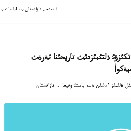
الەمدە
قازاقستان
ساياسات
ت
كئزؤئ ذلتئمئزدئث تاريحئنا تةرةث
بةكوأ
 - بيئل ةلئمئز ءذشئن ةث باستئ وقيعا - قازاقستان