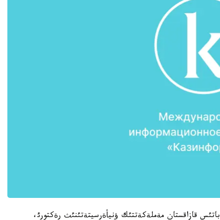
 باتئس قازاقستان مةملةكةتتئك ؤنيأةرسيتةتئنئث رةكتورئ،