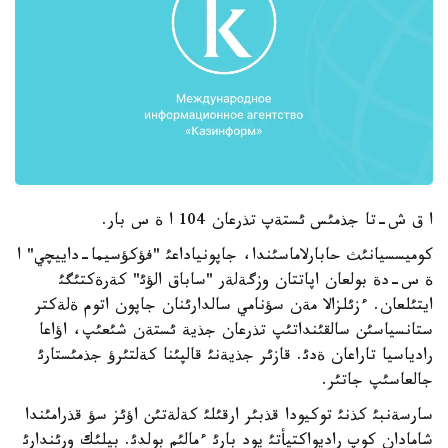
ا ق ش-تا جذمئس ئستةپ تذرعان 104 ا ة س بار.
كوميسسيانئث حابارلاماسئندا، جاپونياداعئ "فؤكؤسيما-داييچي" ا
ة س-دة بولعان اپاتتان وزگةلةر "ساباق الؤئ" كةرةكتئگئ
ايتئلعان. ءزئلزالا مةن سؤنامي سالدارئنان جاپون اتوم ةلةكتر
ستانسياسئن سالقئنداتئپ تذرعان جذية ئستةن شئعئپ، اؤاعا
رادياسيا تاراعان ةدئ. قازئر جذيةنئ قالپئنا كةلتئرؤ جذمئستارئ
جالعاسئپ جاتئر.
سارسةنبئ كذنئ توكيودا قذبئر ارقئلئ كةلةتئن اؤئز سؤ قذرامئندا
شامادان كوپ راديواكتيأتئ يود بارئ ءمالئم بولدئ. بيلئك ورئندارئ