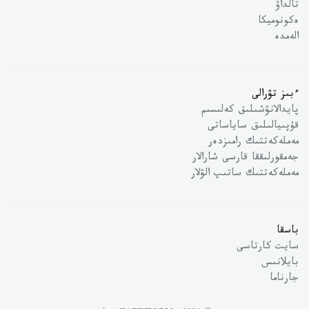
تالداۋ
ەكونوميكا
الەمدە
ءبىز تۋرالى
پايدالانۋشىلىق كەلىسىم
قۇپىيالىلىق ساياساتى
مەملەكەتتىك رامىزدەر
جەمقورلىققا قارسى شارالار
مەملەكەتتىك ساتىپ الۋلار
باسقا
سايت كارتاسى
بايلانىس
جارناما