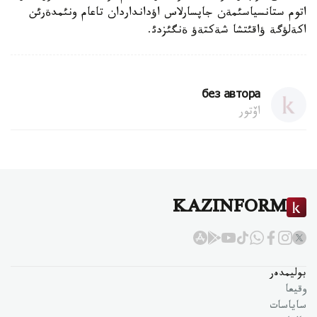
اتوم ستانسياسئمةن جاپسارلاس اؤدانداردان تاعام ونئمدةرئن
اكةلؤگة ؤاقئتشا شةكتةؤ ةنگئزدئ.
без автора
اۆتور
KAZINFORM
بوليمدەر
وقيعا
ساياسات