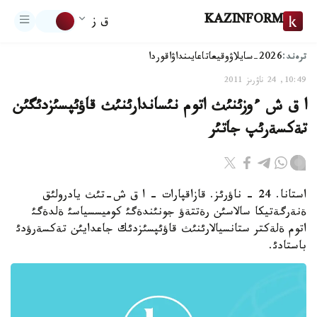
KAZINFORM
ق ز
ترەند:
2026-سايلاۋ
وقيعا
تاعايىنداۋ
اقوردا
10:49, 24 ناۋرىز 2011
ا ق ش ءوزئنئث اتوم نئساندارئنئث قاؤئپسئزدئگئن
تةكسةرئپ جاتئر
استانا. 24 - ناؤرئز. قازاقپارات - ا ق ش-تئث يادرولئق
ةنةرگةتيكا سالاسئن رةتتةؤ جونئندةگئ كوميسسياسئ ةلدةگئ
اتوم ةلةكتر ستانسيالارئنئث قاؤئپسئزدئك جاعدايئن تةكسةرؤدئ
باستادئ.