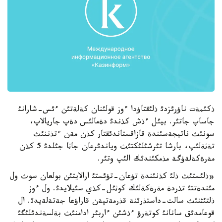
ذكئمةت ناؤرئزدئ ذلئقتاؤدا ءوز قولئنان كةلةتئن ءئس-شارانئ
جاساپ جاتئر. بيئل ءذش كذندئ دةمالئس دةپ جاريالاپ،
سونئث ناتيجةسئندة قازاقستاندئقتار كذن مةن ءتذننئث
تةثةلئپ، بارشا تئرشئلئكتئث وياندئرعان جاثا جئلدئ 5 كذن
مةرةكةلةؤگة مذمكئندئك الئپ وتئر.
«ذلئستئث ذلئ كذنئندة تؤعان-تؤئستئ ارالايتئن بولعان سوث ول
مئندةتتئ تذردة مةرةكةلئك كوثئل-كذي سئيلايدئ. ول ءوز
ذلتئثنئث سالت-داستذرئنة قذرمةتپةن قاراؤعا جةتةلةيدئ. ال
قوعامدئق سانانئ كوتةرؤ ءذشئن ءاربئر ادامنئث بةلسةندئلئگئ