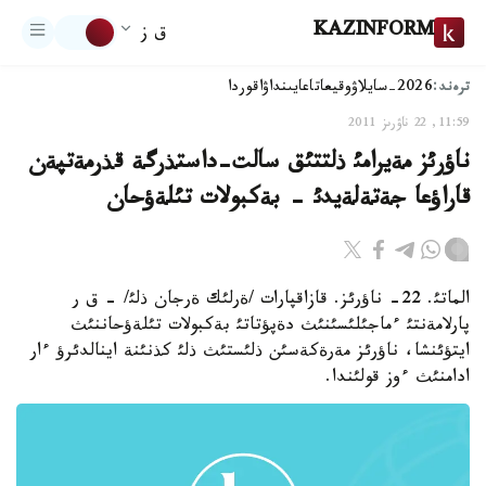
KAZINFORM
ق ز
ترەند:
2026-سايلاۋ
وقيعا
تاعايىنداۋ
اقوردا
11:59, 22 ناۋرىز 2011
ناؤرئز مةيرامئ ذلتتئق سالت-داستذرگة قذرمةتپةن
قاراؤعا جةتةلةيدئ - بةكبولات تئلةؤحان
الماتئ. 22- ناؤرئز. قازاقپارات /ةرلئك ةرجان ذلئ/ - ق ر
پارلامةنتئ ءماجئلئسئنئث دةپؤتاتئ بةكبولات تئلةؤحاننئث
ايتؤئنشا، ناؤرئز مةرةكةسئن ذلئستئث ذلئ كذنئنة اينالدئرؤ ءار
ادامنئث ءوز قولئندا.