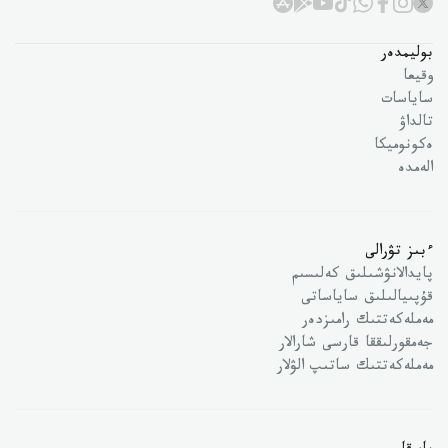
بوليمدەر
وقيعا
ساياسات
تالداۋ
ەكونوميكا
الەمدە
ءبىز تۋرالى
پايدالانۋشىلىق كەلىسىم
قۇپىيالىلىق ساياساتى
مەملەكەتتىك رامىزدەر
جەمقورلىققا قارسى شارالار
مەملەكەتتىك ساتىپ الۋلار