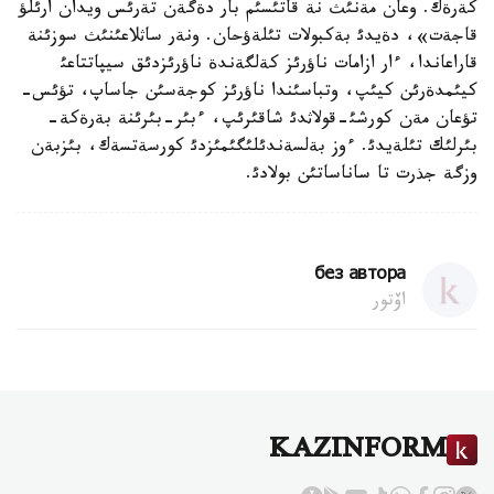
كةرةك. وعان مةنئث نة قاتئسئم بار دةگةن تةرئس ويدان ارئلؤ
قاجةت»، دةيدئ بةكبولات تئلةؤحان. ونةر ساثلاعئنئث سوزئنة
قاراعاندا، ءار ازامات ناؤرئز كةلگةندة ناؤرئزدئق سيپاتتاعئ
كيئمدةرئن كيئپ، وتباسئندا ناؤرئز كوجةسئن جاساپ، تؤئس-
تؤعان مةن كورشئ-قولاثدئ شاقئرئپ، ءبئر-بئرئنة بةرةكة-
بئرلئك تئلةيدئ. ءوز بةلسةندئلئگئمئزدئ كورسةتسةك، بئزبةن
وزگة جذرت تا ساناساتئن بولادئ.
без автора
اۆتور
KAZINFORM