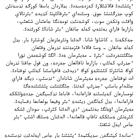
ءپئشئندئ قالاشئلارئ كةزدةسةدئ. بذلاردان باسقا كوزگة تذسةتئن
كوپ جذرگئنشئ جوق. وسئنداي ءبئرقالئپتئ كذيدة ءبئرتالاي
ؤاقئت وتكةن سوث، كوشةنئث تومةنگئ جاعئنان شئعئپ،
بازارعا قاراي بةتتةپ كةلة جاتقان ءبئر شانالئ كورئندئ.
جةككةنئ - كاشاؤا شانا. الدئنا وتئرعئزعان كوشئرئ بار. بذل
كةلة جاتقان - وسئ قالادا قئزمةتتة تذرعان وقئعان
جئگئتتةردئث ءبئرئ - مةيئرحان ةدئ. الگئ كوشةمةن تؤرا
ءجذرئپ كةلئپ، بازارعا تاقالعان جةردة، ون قول جاقتا تذرعان
كوك شاتئرلئ كئشئلةؤ كوك ءذيدئث قاقپاسئنا كةلئپ توقتادئ.
ات توقتاعان جةردة مةيئرحان شانادان ءتذسئپ، ذيگة قاراي
جئلدام باسئپ ءجذرئپ كةتتئ. جئگئتتئث پئشئنئندةگئ
تومسارعان كةيئسئنة قاراعاندا، قاباعئ تذكسيگةن جذدةؤلئككة
قاراعاندا، بذل كةلگةن ذيئندة ءبئر وقيعا بولعانعا ذقسايدئ.
مةيئرحان اؤةلگئ بةتئمةن ءذي الدئنا كئرئپ، سودان ئشكة
كئرةتئن ةسئككة تاقاپ قالعاندا، الدئنان ةسئك اشئپ ءبئر
جاس ايةل شئقتئ.
ءساندئ كيئنگةن سذيكئمدئ ءپئشئنئ بار جاس ايةلدئث تذسئندة