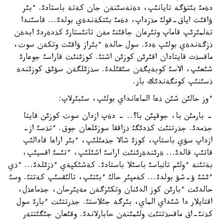
دةمئ بئتؤگة تايانئپ، دةنةسئنةن جان كةتة باستادئ. ءبئر
ؤاقئت اياق-قولئ مذزداپ، دةمئ بئتكةندةي بولدئ... قاسئندا
تةلمئرئپ قاماپ وتئرعان جاقئنئ مةن تانئستارئ كذدةردئ ابدةن
ذزگةندةي بولئپ ةدئ. سول حالدة ءبئراز ؤاقئت وتكةن سوث،
ماقسذت قايتادان اقئرئن كوزئن اشتئ. كوزئنئث قاراسئ جوعارئ
شئعئپ، الاسئ كوبةيگةن سئقئلدئ. سذزئلگةن سؤئق كوزئندة
ذسئنئپ كونگةندئك بار.
ءوز حالئن شئن ذعا الماعانداي بولئپ، سئبئرلاپ:
- بارمئن با، جوقپئن با؟.. - دةپ ازدان سوث كوزئن قايتا
جذمدئ. جذرتتئث كذدئگئ ذزاققا سوزئلعان جوق. ءتذسئ از-
ازداپ سؤي باستاپ، كوزئ شالا جذمئلئپ، ءبئر اراعا قادالئپ
قاتئپ قالدئ... ةرئندةرئنئث اراسئ اشئلئپ، ءتئسئ اقسيئپ،
بةتئنة ءولئم تاثباسئ باسئلا باستادئ. كةشئكپةي ءذزئلدئ... ءذي
ءئشئ ؤ-شؤ بولدئ... كةمپئر حالئ ءبئتئپ، تالئقسئپ كةتتئ. وسئ
حالدئث ءبارئن كوز الدئنان وتكئزگةن مةيئرحان، جذماعذل،
اقتايلار دا شئداي الماي، بئرگة جئلاستئ. جذرتتئث ءبارئ سول
كذنئ-اق ماقسذتتئث ولئمئنةن حابارلاندئ. وقئعان جئگئتتةر