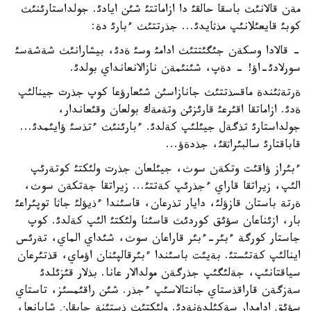
مةن قالانئث باسقا حالقئ دا ازاماتتئ شئن ايادئ. جولداستارئنئث
كوبئ قايعئلانئپ مذثايدئ... جذرتتئث ءبارئ دة:
- قالادا وسكةن جئگئتتئث ادامئ وسئ ةدئ، بيشارانئث شةشةسئ
سورلادئ-اؤ! - دةپ، شئنئمةن نازالانعانداي بولدئ.
ةرتةثئندة ماقسذتتئث جانازاسئن شئعارؤعا كوپ جذرت جينالئپ
ةدئ. ازاماتقا اقئرعئ قارئزئن وتةمةك بولعان وقئعاندار،
جولداستارئ تذگةل جيئلئپ كةلدئ. ءبارئنئث ءتذسئ ؤايئمدئ...
قاباقتارئ سالبئراثقئ، جذدةؤ...
ءبئراز ؤاقئت وتكةن سوث، جيئلعان جذرت ولئكتئ كوتةرئپ
الئپ، زيراتقا قاراي ءجذرئپ كةتتئ... زيراتقا جةتكةن سوث،
ةرتة باستان قازؤلئ، دايار تذرعان، قاسئندا ءذيؤلئ جاثا توپئراعئ
بار، ازئناعان سؤئق كوردئث قاسئنا ولئكتئ الئپ كةلدئ. كوپ
جاستار كورگة ءبئر-ءبئر قاراعان سوث، شئداي الماي، تةرئس
اينالئپ كةتئستئ. بةيئت باسئندا ءبئرقالپئنان اؤماي، قذتئرعان
سياقتانئپ، جةلئگئپ جذرگةن مولدالار عانا. بذلار قئزئلدئ
سةزگةن قاراقذستاي جانتالاسئپ ءجذر. شئن راقئمسئز، تاستاي
سؤئق ادامدار سةكئلدةنةدئ. ولئكتئث ذستئنة جاپقان شاپانعا،