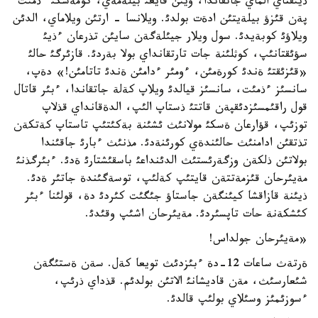
ذيئقتاي الماي جاتقاندا، ويئن قايعئ بيلةمةي، كومةسكئ ءذمئت
پةن قئزؤ بيلةيتئن ادةت بولدئ. ويلانسا - ارتئن ويلاماي، الدئن
ويلاؤئ كوبةيدئ. سول ويلار جيئلةگةن سايئن تذرعان ءذيئ
سؤئقتانئپ، كوثلئنة جات تارتقانداي بولا بةردئ. قازئرگئ حالئ
«قئزئقتئ ةندئ كورةمئن، ءومئر ءدامئن ةندئ تاتامئن!» دةپ،
سانسئز ءذمئت، سانسئز قيالدئ ويلاپ كةلة جاتقاندا، ءبئر قاتال
قول راقئمسئزدئقپةن قاتتئ ذستاپ الئپ، الدةقانداي قذلاپ
توزئپ، قؤارعان ةسكئ مولانئث ئشئنة بةكئتئپ تاستاپ كةتكةن
تذتقئن ادامنئث حالئندةي كورئنةدئ. مذنئث ءبارئ جاقئندا
بولاتئن ذلكةن وزگةرئستئث الدئنداعئ باسقئشتارئ ةدئ. ءبئرگذنئ
مةيئرحان قئزمةتتةن قايتئپ كةلئپ، توسةگئندة جاتئر ةدئ.
ذيئنة قازاقشا كيئنگةن جاستاؤ جئگئت كئردئ دة، قولئنا ءبئر
كئشكةنة حات تاپسئردئ. مةيئرحان اشئپ وقئدئ.
«مةيئرحان جولداس!
ةرتةث ساعات 12-دة ءبئزدئث تويعا كةل. سةن ةستئگةن
شئعارسئث، مةن قاديشانئ الاتئن بولدئم. قذداي ذرئپ،
ءسوزئمئز وسئلاي بولئپ قالدئ.