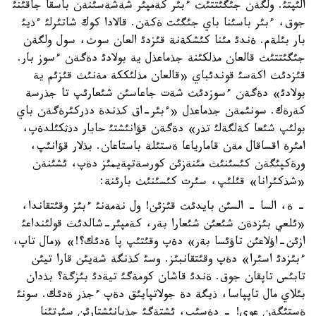
الئپتئ. ولگةن جئگئتتئث ءبئر كةمپئر شةشةسئنةن باسقا جاقئنئ
جوق، ءبئر باسئنا باي جئگئت ةكةن. قالادا كوك شاتئرلئ ءذيئ
بار بئلةم. ةندئ مئنا كئشكةنة قئزدئ العان سوث، سول ولگةن
جئگئتتئث قالعان مذلكئنة جذماعذل ية بولادئ دةگةن ءسوز بار.
قئزدئث اكةسئ قوندئباي «قالعان مذلئككة مةنئث قئزئم ية
بولادئ» دةگةن ءسوزدئث شةت جاعاسئن شئعارئپ تا جذرسة
كةرةك. سونئمةن جذماعذل «ءبئر-اق كذندة دذركئرةگةن باي
بولئپ شئعا كةلگةلئ تذر» دةگةن قؤانئشتئ حابار دذثكئلدةپ،
امئرة اقساقال مةن قامارياعا ةستئلة باستاعان. بذلار قؤانئپ،
ورةكپئگةن كئسئنئث مئنةزئن كورسةتپةيمئز دةپ، ئشئنةن
«شذكئرانا» قئلئپ، سئرت كئسئنئث بارئنة:
- ة، السا - السئن بايدئث قئزئن! ول نةمةنئ ءبئز وقئتقاندا،
«ئلعي بئزدةن شئعئن شئعارا بةر، كةمپئر-شالدئث قولئنداعئ
ازئن-اؤلاعئن تاؤئسا بةر» دةپ وقئتئپ پا ةدئك؟!» «مال تاپ،
ءبئزدئ اسئرا» دةپ وقئتقانبئز. وسئ كذنگة شةيئن قارا تيئن
تابئس تاپقان جوق. ةندئ قاشان كومةگئ تيةدئ بئزگة؟ بذدان
بئلاي مال تاپپاسا، ذيگة دة جولاتپايئق دةپ ءجذر ةدئك. سونئ
ةستئگةن عوي! - دةسئپ، ئشتةگئ جذبانئشتارئن سئرتئنا