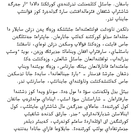
باسقان. جاسئل كئلةمنئث تذرئندةي كورئكتئ دالادا ءار جةرگة
شاشئراپ شئققان قئزعالداقتئث سارئ گذلدةرئ كوز قؤانتئپ
جايناپ تذر.
ذلكةن تاؤدئث قولتئعئنداعئ جئثئشكة وزةك پةن ذزئن سايلار دا
جئلداعئ سذلؤ كوركئنة كةلئپ جاثارعان. جاپئراعئ جةتئلگةن
جاس قايئث، وزةكتئ قؤالاپ وسكةن ذزئن توعاي، تاسقئنئ
باسئلماي، سارقئراپ اققان وينامالئ جذيرئك وزةن، بويئ ءوسئپ
بذراثداپ، تولقئندانعان جاسئل شالعئن، وزةكتئث ةكئ
جاعئنداعئ قاتارلانعان بيئك جارتاس، وزةك بويئندا ويناپ
ذشقان جئرشئ قذستار - ءبارئ جينالعاندا، سايدئ جاثا تذسكةن
جاس كةلئنشةكتئث وتاؤئنداي جايناتئپ، جاسارتئپ تذر.
بيئل بذل ولكةنئث سؤئ دا مول ةدئ. سوناؤ ويدا كوز ذشئندا
جارقئراعان - شاراسئنان سؤئ اسئپ، ايناداي مولدئرةپ جاتقان
كول كورئنةدئ. جاعالاي جذرگةن مال شاشئراي جايئلئپ، كول
اينالاسئن شذبارلاندئرئپ ءجذر. جارئق كذندة شاثقيئپ
كورئنگةن اق اؤئلداردئ ساعئم كوتةرئپ، كةيبئر ذيلةر
جذمئرتقاداي بولئپ كورئنةدئ. جايلاؤعا قاراي جاثادا بةتتةپ