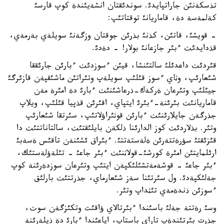
تذسكةنئن جاراتپايدئ. سوندئقتان انشةيئندة كوپ قارسئ
كةلمةسة دة، قاماريانئ توقتاتئپ:
- قويشئ، قاتئن، كذنئ بذرئن جوقتان وزگةنئ سويلةي بةرمةي،
قذدايدئث ءبئر جازعانئ بولار! - دةدئ.
قئردئث داعدئلئ سالتئنشا، قيئن ءسوزدئث ءبارئن جارئققا
شئعارئپ، وثاي ءسوز قئلئپ سويلةپ وتئراتئن ماشئقپةن قازئرگئ
جيئلئپ وتئرعان ةركةك-ذرعاشئنئث ءبارئ دة امئرة مةن
قاماريانئث بئرئنة-ءبئرئ ايتپاي، اقئرئن قذپيا قئلئپ، ويلاپ
جذرگةن جايلارئنئث ءبارئن قوثئراؤلاتئپ، سئرتقا شئعارئپ
وتئر. بذلاردئث كوز الدارئنا ذلكةن بايلئقتئث، سالتاناتتئث دا
قئزئقتئ سؤرةتتةرئن ةلةستةتتئ. ءبئراق ئشئنةن تاقئس ةسةبئ
ارئلمايتئن امئرة كورشئ-قولاثنئث ءبئر جاعئ - تئلةؤلةستئك،
ءبئر جاعئ - قوشةمةتشئلئكپةن ايتئپ وتئرعان سوزدةرئنة كوپ
جةلئكپةدئ. ول سئرتئنا سةز شئعارماي، جذرتتئث بارلئق
ءسوزئن ذندةمةي تئثداپ وتئر.
وسئ رةتتة جةلئ باسئندا ءبئرتالاي ؤاقئت وتكئزگةن سوث،
جذرت بئرتئندةپ تاراي باستاپ، اياعئندا ءبارئ دة ذيلةرئنة