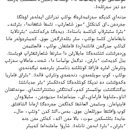
سونشالئق كوپ بايقالماسا دا، اؤئلداعئ ذلكةن-كئشئنئث بارئنة
دة تةز سةزئلدئ.
مذنداي كذيگة سةزئمدئرةك بولئپ تذراتئن ايةلدةر اؤةلگئ
جةردةن-اق كذثكئل ءسوز شئعارئپ، تئسقا شئققاندا، بئرئنة-
ءبئرئ سئبئرلاپ كذلئسة باستادئ. ذيدةگئ ةركةكتئث ءبئرتالايئ
بايقاماعان كئسئ بولئپ، سئر بئلدئرگةن جوق. كةيبئرةؤلةر عانا
كذلئپ جذرگةن قاتئنداردئ قاعئتقان بولئپ، قالجئثمةن
وزدةرئنئث ئشئندةگئ جايلارئن دا سئرتقا شئعارئثقئراپ قويئستئ.
بذل كذيدئث ءبارئن، تذگةل بولماسا دا، شةت-جاعالاپ سةزئپ
وتئرعان امئرة قازاقئ كوثئلئنة ذنامسئز بئردةمة تيگةندةي
بولئپ، كوپ سويلةمةي، ذندةمةي وتئرئپ قالدئ. ءبئراق قاماريا
ةكةؤئنئث دة تذپكئ كوثئلدةگئ كذدئكسئز ءبئر جذبانئشئ
بذگئنگئنئث بولئمسئز كةم-كةتئگئن ذمئتتئراتئنداي. سوندئقتان
اناؤ-مئناؤعا قاراماي-اق، جذماعذلدئ سذيؤدةن، سئيلاؤدان
قايتپاعان. وسئمةن العاشقئ كةلگةن جةردةگئ ازعانا الشاقتئق
كوپ ؤاقئتقا سوزئلعان جوق. بةس-التئ كذن ءوتئپ، حال-
جايدئ بئلئسكةن سوث، بالا مةن اكة، كةلئن مةن ةنة
ءبئرئن-ءبئرئ ابدةن تانئدئ. شارؤا جاعئنداعئ كةيبئر