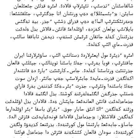
شالقاسئنان ءتذسئپ، تئپئرلاپ قالادئ. امئرة قذلئن جئعئلعان
سايئن: «ءبئسمئللا!» دةپ ورنئنان اتا جذگئرئپ، جئلقئشئعا:
«مةرتئكتئرئپ الما!» دةپ قذراق ذشئپ ءجذر. بية تةگئس
بايلانئپ بولعان كةزدة، اؤئلداعئ قاتئن-قالاش بذل ةلدئث
بذرئننان كةلة جاتقان ئرئمئن ئستةپ، ذيدةن تاباققا سالئپ،
قذرت-ماي الئپ كةلدئ.
امئرة ءذيئرئ مول ايعئرلاردئ ذستاتئپ الئپ، ساؤئرلارئنا ايران
جاقتئرئپ، قويا بةرئپ، جةلئ باسئنا توپتالئپ، جيئلئپ قالعان
جذرتتئث ورتاسئنا كةلدئ. جاس-كارئنئث ءبارئ دة قاتئندار
اكةلگةن قذرت-مايدئ جابئرلاسئپ جةپ جاتئر. ازدان سوث
جةلئ باسئندا وتئرئپ، جذرت ءبئر-ةكئ كذننةن بةرئ قاراي
ةستئپ جذرگةن اثگئمةلةرئنة كوشتئ. بذل اثگئمة قالادا
جذماعذلدئث قاتئن العاندئعئ جايئنان ةدئ. قالادان بذل اؤئلدئث
وزئنة كةلگةن ءالئ انئق حابار جوق. ءبئراق باسقا ءبئر اؤئلدارعا
كةلگةن قالاشئلار: «جذماعذل قالاداعئ قوندئبايدئث قئزئن الدئ.
جاساؤ-جابدئعئ بارئنشا مول كورئنةدئ. بذرئنعئ كذيةؤئ ولگةن
كورئنةدئ، سودان قالعان كئشكةنة قئزئن دا جذماعذل قولئنا