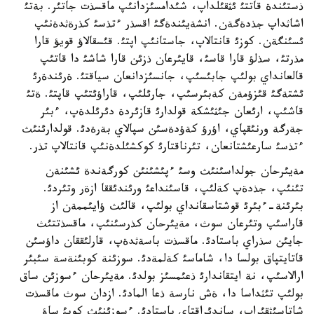
ذستئندة قاتتئ ئثقئلداپ، شئدامسئزدانئپ ماقسذت جاتئر. بةتئ
اشاثداپ جذدةگةن. انشةيئندةگئ اقسذر ءتذسئ كذرةثدةنئپ
ئسئنگةن. كوزئ قانتالاپ، جاستانئپ اپتئ. قئسقالاؤ قويؤ قارا
مذرتئ، سذلؤ قارا قاسئ، قايئرعان ذزئن قارا شاشئ دا قاتئپ
قالعانداي بولئپ جابئسئپ، جانسئزدانعان سياقتئ. ةرئندةرئ
ئشتةگئ قئزؤمةن كةبئرسئپ، جارئلئپ، قاراؤئتئپ قاپتئ. ةتئ
قاشئپ، ارئعان جئثئشكة قولدارئ قازئردة دئرئلدةپ، ءبئر
جةرگة ورنئقپاي، اؤرؤ كةؤدةسئن سپالاي بةرةدئ. قولدارئنئث
ءتذسئ سارعئشتانعان، تئرناقتارئ كوكشئلدةنئپ قانتالاپ تذر.
مةيئرحان جولداسئنئث وسئ ءپئشئنئن كورگةندة ئشئنةن
تئنئپ، جذدةپ كةلئپ، قاسئنداعئ ورئندئققا ازةر وتئردئ.
بئرئنة-ءبئرئ قوشتاسقانداي بولئپ، قالئث ؤايئممةن از
قاراسئپ وتئرعان سوث، مةيئرحان كذرسئنئپ، ماقسذتتئث
جايئن سذراي باستادئ. ماقسذت باسةثدةپ، قارلئققان داؤسئن
قاتايتپاق بولسا دا، شاماسئ كةلمةدئ. سوزئنة كوبئنةسة سئبئر
ارالاسئپ، نة ايتقاندارئ ذعئمسئز بولدئ. مةيئرحان ءسوزئن ساق
بولئپ تئثداسا دا، ةش نارسة ذعا المادئ. ازدان سوث ماقسذت
شاتاسئثقئراپ، ساندئراقتاي باستادئ. ءسوزئنئث كوبئ ساؤ