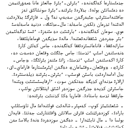
جذمئستارعا كةلگةندة، ءبئرئن-ءبئرئ جالعئز عانا ةمةؤرئنمةن
دة ذعئساتئن بولدئ. بذلاردئ بئرئنة-ءبئرئ سونشالئق تةز
جاقئنداستئرئپ جئبةرگةن سةبةپ نة؟ ول - قازئرگئ بذلاردئث
الدئندا تذرعان ذلكةن ماسةلة: مال-مذلئك، دذنية ماسةلةسئ
عوي. سوعان كةلگةندة، ءبارئنئث دة مئنةزئ، ءئسئ تذگةلئمةن
ءبئر جةردةن شئققاندئعئندا. مالدئ سذيگةن قوماعايلئققا،
ساراثدئققا، قاناعاتسئزدئققا كةلگةندة، جاس كةلئن كارئ
ةنةسئنةن اسئپ ءتذستئ: جاس جئگئت وقئعان دةسةث دة،
كارئ اكةسئنةن اسئپ ءتذستئ، زاتئ مئنةز بئرلئگئ، «جاس-
كارئ»، «وقئعان-وقئماعان» دةگةن ايئرمئستارعا قاراماي-اق،
بذل ادامداردئث باسئن قوسئپ، ءبئرئن-بئرئنة ذيلةستئردئ.
ارالارئ مذنداي كذيگة جةتكةن سوث، ءارقايسئسئنئث ويئندا
جاسئرئن كذيدة جذرگةن سوزدةر اشئق ايتئلاتئن بولئپ،
جارئققا تذسة باستادئ. قاماريا ةكئ كذننئث بئرئندة:
- شئعئنئمئز كوپ، كةمپئر-شالدئث قولئنداعئ مال تاؤسئلئپ
بارادئ، كوزدةرئثنئث قئرئن سالاتئن ؤاقئتتارئث جةتتئ. قايدان
بولسا دا - مال تابئثدار! - دةگةن سوزدةردئ ةندئ بالاسئ مةن