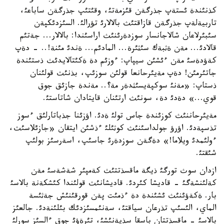
كذنئندة ئستةپ جذرگةن قئزمةتئ، وقئتئپ جذرگةن ساباعئ،
تاربيةلةپ جذرگةن قازاقتئث بالالارئ تؤرالئ. السئزدئكپةن
سئبئرلاعان شالاجانسار سوزدةرئنئث اراسئندا: بالالار... جةتئم
قالادئ... مةن ةثبةك سئثئرة... المادئم... ةندئ مئنة!.. - دةپ
كةؤدةسئ مةن ءئشئن سيپاپ: ءوزئم دة ةكئتالايدئث ذستئندة
جاتئرمئن! دةپ مةيئرحانعا قولئن سوزئپ، بذنئث قولئنان
ذستاپ: «مةنئ سوكپةيسئثدةر مة؟.. مةندة جازئق جوق
قوي...» دةدئ دة، سونئث ارتئنان قايتادان شاتاستئ.
مةيئرحاننئث كوزئندة جاس تولئ ةدئ. اؤزئنا جذباتارلئق ءسوز
تذسپةدئ. اؤرؤ جولداسئنئث كوثئلئ ءذشئن ايتقان «جازئلاسئث،
ءولئمدئ ويلاما!» دةگةن سوزدةرئ جاسئپ، اسةرسئز بولئپ
شئقتئ.
ازدان سوث تورگئ ذيگة ماقسذتتئث كةمپئر شةشةسئ مةن
كةلئنشةگئ - قاديشا كئردئ. قاديشانئث قولئندا كئشكةنة بالاسئ
بار. ةكةؤئنئث ئشئندة دة ءذمئت پةن قورقئنئش جةثئسة
الماي، الئسئپ تذرعان سياقتئ، سةنئمسئزدئك بئلئنةدئ. جالعئز
بالاسئ - ماقسذتتان باسقا سذيةنئشئ، تئرةؤئ جوق ءالسئز سورلئ