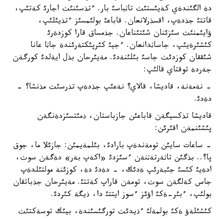
دة الگئندةي كةيئستئث تاثباسئ بار. ءتذسئنئث اجارئ كةتئپ،
قاتتئ جذدةپ، اقسذرلانعان. قاباعئ بولئمسئز ءتذيئلئپ،
ؤايئمنئث سئزئنان شئتئناعان. جذمساق قارا كوزدةرئ
كئشئرةيئپ، جاساثدانعان. ءجيئ كئرپئكتةرئندة جاثا عانا
شئققان كوزدئث جاسئ بئلئنةدئ. مةيئرحان بذل ايةلدئ كورگةن
جةردة توقتاي قالئپ:
- نةمةنة، قاديشا، قالاي؟ نةعئپ جذدةپ تذرسئث مذنشا؟ -
دةدئ.
قاديشا تذكسيگةن قاباعئن جازباستان، ذمئتسئزدةنگةن
پئشئنمةن اقئرئن:
- ساعات سايئن تومةندةپ بارادئ، بئلمةيمئن: جازئلا ما، جوق
پا؟.. بذگئن تاثةرتةثنةن ءسئزدئ «اكةپ بةر» دةگةن سوث،
ادةيئ كئسئ جئبةرئپ ةدئك، - دةدئ دة، كوزئنة مولتئلدةپ
جاس كةلگةن سوث، تومةن قاراپ كةتتئ. مةيئرحان جذباتقان
بولئپ، ءبئر-ةكئ اؤئز ءسوز ايتتئ دا، ذيگة كئردئ.
كئشئلةؤ ةكئ بولمةلئ ءذيدئث تورگئسئندة، بيئك توسةكتئث