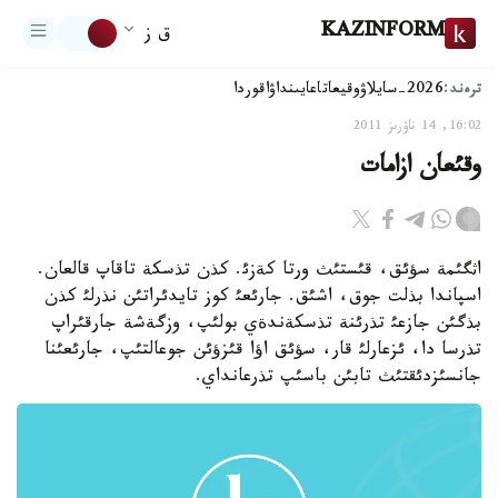
KAZINFORM
ق ز
ترەند:
2026-سايلاۋ
وقيعا
تاعايىنداۋ
اقوردا
16:02, 14 ناۋرىز 2011
وقئعان ازامات
اثگئمة سؤئق، قئستئث ورتا كةزئ. كذن تذسكة تاقاپ قالعان.
اسپاندا بذلت جوق، اشئق. جارئعئ كوز تايدئراتئن نذرلئ كذن
بذگئن جازعئ تذرئنة تذسكةندةي بولئپ، وزگةشة جارقئراپ
تذرسا دا، ئزعارلئ قار، سؤئق اؤا قئزؤئن جوعالتئپ، جارئعئنا
جانسئزدئقتئث تابئن باسئپ تذرعانداي.