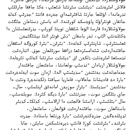
جولاؤشئلاردئ كذتكةن اؤئلداعئ بارلئق ةركةك، بارلئق قاتئن-
قالاش امئرةنئث ءذيئنئث سئرتئنا شئعئپ، ةكئ جاققا جارئلئپ
تذرعاندا، اؤئلعا جارتئ شاقئرئمداي جةردة قاتتئ ءجذرئپ كةلة
جاتقان قوثئراؤلئ پاؤةسكة كورئندئ. ات باسئن ذستاعان جئگئت
جولاؤشئلاردئ قارسئ الؤعا شئققان توپتئ كورئپ، بذرئنعئسئنان دا
ةكئلةنئپ الئپ، تةر باسقان ءذش قوثئر اتتئ بيشئگئمةن
ئعئستئرئپ، شاپتئرئپ كةلةدئ. ءبئرئن-ءبئرئ كورؤگة اسئققان
جاقئنداردئث شئدامسئزدئعئ ذزاققا سوزئلعان جوق. اتتاردئث
تذمسئعئ امئرةنئث ذلكةن اق ءذيئنئث سئرتئنا كةلئپ تئرةلدئ.
جولاؤشئلار اربادان ءتذسئپ بولعانشا، ساعئنعان جاقئندار
جذماعذلدئث بةتئنةن ءسذيئسئپ الدئ. ازدان سوث ايةلدةردئث
ءبارئ دة قاديشانئ جاعالاپ، قاماريا سياقتئ ذلكةندةرئ ونئث دا
بةتئنةن ءسذيئستئ. ءبئراز سوزبةن اماندئق ايتئسئپ، حال-
جاي بئلگةن سوث، جذرتتئث ءبارئ ذيگة كئردئ. سويلةسئپ،
حال ءبئلئسئپ، اراسئنا قالجئث دا ارالاسئپ، كذلكئ-كذبئر
باستالعان سوث، جاقئنداردئث قؤانعان، ساعئنعان،
لذپئلدةگةن جذرةكتةرئنئث ءبارئ ورنئعا باستادئ. جذرت
بئرئنة-ءبئرئنئث كوزئ قانئپ ذيرةنئسكةن سايئن، جاثا