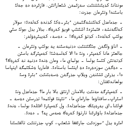
مونتانئ كذيئنئشتئث سةزئمةن شئعاراتئن. قازئردة دة جةلئ
باسئندا وتئرعان جذرت:
- جذماعذل كةلئنشةگئمةن ءبئر-ةكئ كذندة كةلةدئ؛ سولار
كةلگةنشة، قئمئزدئ اشئتئپ قويؤ كةرةك. بذلار بذل جولئ سئي
بولئپ كةلةدئ، كذتؤ كةرةك! - دةسة، كةيبئرةؤلةر:
- اناؤ ولگةن جئگئتتئث دذنيةسئنة ية بولئپ وتئرعان -
جالعئز عانا كةمپئر، ونئ دا الا كةلسةشئ! كةمپئرگة باسئن
كذتةتئن كئسئ بولسا - بولماي ما، وعان ةندئ دذنية نة كةرةك؟
- دةگةن سوزدةردئ دة ايتئسا باستادئ. قاماريا ةشكئمگة ايتپاسا
دا، بذرئن ئشئنةن ويلاپ جذرگةن ةسةبئنئث ءبئرئ وسئ
بولعاندئقتان:
- كةمپئرگة مةنئث بالامنان ارتئق بالا بار ما؟ جذماعذل ونئ
اسئراپ-ساقتاؤعا جاراماي ما، ءتئپتئ قولئمدا تذرسئن دةسة -
قولئنا-اق بةرةيئك جذماعذلدئ. ول كةمپئرئ اقئلدئ بولسا، ةندئ
جذماعذلدئ باؤئرئنا تارتؤئ كةرةك ةمةس پة؟ - دةدئ.
امئرة بذل ءسوزدئث جارئققا شئعئپ، كوپ جذرتتئث تالقئسئنا