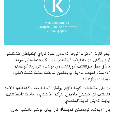
جةر قارلئ. ءذش-ءتورت كذننةن بةرئ قاراي ايئقپاعان شئثئلتئر
اياز بذگئن دة مئقئرلاپ ءبئلئنئپ تذر. كذنشئعئستان سوققان
باياؤ جةل سؤئقتئث كورئگئندةي بولئپ، ئزعاردئ كوبةيتة
ءتذستئ. كةيدة سذيكةپ وتكةن سالقئنئ بةتتئ شئمئرلاتئپ،
دةنةنئ توثازئتادئ.
تذرعئن حالقئنئث كوبئ قازاق بولعان ءسئبئردئث كئشئلةؤ قالاسئ
قئستئث اق كيئمئن دالامةن بئرگة جامئلئپ، جابايئ تابيعاتتئث
جايلئ كذيئن كذيلةگةندةي.
بار ءذيدئث توبةسئن كذپسةك قار اپپاق بولئپ باسئپ العان.