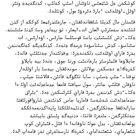
كوشكةن ةل شئثعئس تاؤئنان اسئپ كةلئپ، كذنگةيدة وتئر.
اؤئل-اؤئلدئث ءبارئ دئردؤئ مول، كوثئلدئ.
قئستان مال كذيلئ شئققاندئقتان، جازعئتذرئمعئ كوككة از كذن
ئشئندة سةمئرئپ العان ات-ايعئر، تؤ بيةلةر وسئ كذنئ مئنئستة.
ةكئ-ءذش كئسئنئث باسئ قوسئلسا جارئس، اؤدارئس، ات
سئناسؤ، كذش سئناسؤدئ ةرمةك ةتةدئ. كذنگةيگة كةلگةننةن
بةرئ قاراي اؤئلدئث ذلكةندةرئ: «قذلئندار جةتئلئپ قالدئ،
جايلاؤعا قئمئزسئز بارعاننئث ورنئ جوق، ةندئ بية بايلاؤ
كةرةك!» دةسكةن بولاتئن. سوندئقتان بيةسئ بار اؤئلدار
نوقتا-ءجئپ ةسئپ، سابا تئگؤگة قاتئن-قالاشتئ جيئپ،
ناؤقان قئلئپ جاتئر. سول سياقتئ قامعا جذماعذلدئث اؤلئ دا
ةكئ-ءذش كذننةن بةرئ قاراي كئرئسكةن ةدئ. ءبئراق
جذماعذلدئث شةشةسئ قاماريا جاس كذنئنةن شارؤاقورلئقتئ
ساراثدئققا جةتكئزگةن، كذتئمدئلئكتئ پايداكذنةمدئككة
جةتكئزگةن، مئنةزئ قاتتئ، دذنيةگة پئسئق بايبئشة
بولعاندئقتان، بذل جولئ ناؤقاندا دا قئل-قئبئرئن كوپ
شئعارماي، شئعئنداماي، كةرةك نارسةلةرئن تةز قامداپ الدئ.