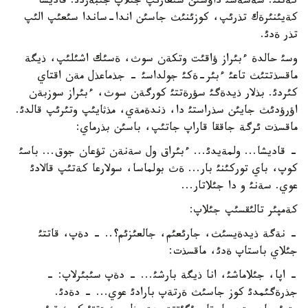
كةتتئ. شةشةسئ داؤسئن شئعارئپ جئلاپ جئبةردئ. قاديشا
كةيئنئرةك تذرئپ، كوزئنئث جاسئن اندا-ساندا سئعئپ الئپ
تذر ةدئ.
وسئ حالدة ءبئراز ؤاقئت وتكةن سوث، ةسئك اشئلئپ، ذيگة
ماقسذتتئث تاعئ ءبئر-ةكئ جولداسئ - جذماعذل مةن اقتاي
كئردئ. بذلار ذيدةگئ سؤرةتتئ كورگةن سوث، ءبئراز سوزبةن
اؤرؤدئث جايئن سذراستئ دا، ذندةمةي، مذثايئپ وتئرئپ قالدئ.
ماقسذت ئرگة جاققا قاراپ جاتئپ، باسئن بذرماي:
- قاديشا... ولمةيدئ... ءبئراق ول سةنةن تؤعان جوق... باسئ
كوپ، باي توركئنئ بار... ةث بولماسا، سولارعا كةتئپ قالادئ
عوي. سةنئ و دا جئلاتار...
كةمپئر تالئقسئپ جئلاپ:
- نةگة ذيدةيسئث، جارئعئم، جالعئزئم؟.. - دةپ، قاتتئ
جئلاي باستاپ ةدئ، ماقسذت:
- اپا، جئلاماشئ، انا ذيگة بارشئ... - دةپ سئبئرلاپ: -
جذرةگئمدئ كوز جاسئث ةرتةپ بارادئ عوي... - دةدئ.