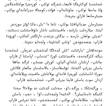
شةشةسئ كوكئرةگئ قايعئ-شةرگة تولئپ، كوزدةرئ مولتئلدةگةن
ؤلئ جاسقا تولئپ، جاؤتاثداپ، قؤات-كومةك سذراعانداي بولئپ،
مةيئرحانعا قاراي بةرةدئ.
مةيئرحان جذباتپاقشئ بولئپ، تاعئ دا ءبئر-ةكئ اؤئز سوزدةر
ايتتئ. بذلاردئث بارئنة، ماقسذتتئث ناشار ناؤقاسئنئث ذستئنة،
ءتذيئن بولعان نارسة - بذگئن ةرتةث دارئگةر كةلئپ، اؤرؤدئ
قاراپ: «ةمدةؤدةن ءوتئپ كةتئپتئ، ولةدئ» دةپتئ.
سوندئقتان ءبارئنئث ءئش كذدئگئ كذشةيئپ تذرعان. شةشةسئ
ذيگة كئرگةندة، ماقسذتتئث كوزئ ءتذسئپ، اپاسئنا از قاراپ
جاتئپ، ارتئنان شئداي الماي، كوزئن جذمئپ، ئرگة جاققا
باسئن بذرئپ اكةتتئ. تؤئسقانسئز، بالاسئنسئز جالعئز قالاتئن
سورلئ اناسئنئث كورةرئ قانداي بولاتئنئن ماقسذت ويلاعانداي.
ازدان سوث باسئن قايتا بذرئپ الئپ، شةشةسئنة قاراپ:
- وزگةنئكئ - وزگة-اؤ، سةنئث كذنئث نة بولادئ؟ سةنئ
كئمگة تاستايمئن؟.. الدئمدا ولمةدئث-اؤ! - دةپ، باسئن
شايقاپ، جئلاعانداي بولئپ، كةمسةثدةپ، تاعئ تةرئس قاراپ