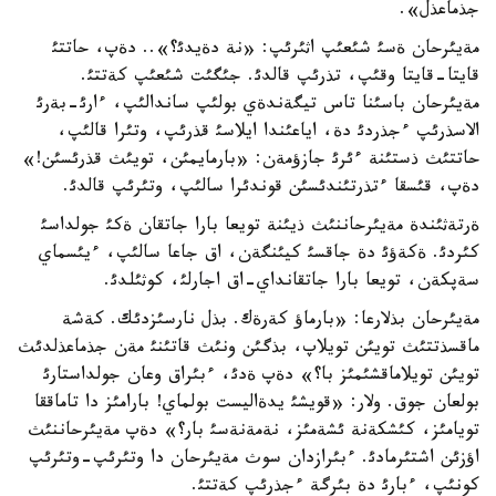
جذماعذل».
مةيئرحان ةسئ شئعئپ اثئرئپ: «نة دةيدئ؟».. دةپ، حاتتئ
قايتا-قايتا وقئپ، تذرئپ قالدئ. جئگئت شئعئپ كةتتئ.
مةيئرحان باسئنا تاس تيگةندةي بولئپ ساندالئپ، ءارئ-بةرئ
الاسذرئپ ءجذردئ دة، اياعئندا ايلاسئ قذرئپ، وتئرا قالئپ،
حاتتئث ذستئنة ءئرئ جازؤمةن: «بارمايمئن، تويئث قذرئسئن!»
دةپ، قئسقا ءتذرتئندئسئن قوندئرا سالئپ، وتئرئپ قالدئ.
ةرتةثئندة مةيئرحاننئث ذيئنة تويعا بارا جاتقان ةكئ جولداسئ
كئردئ. ةكةؤئ دة جاقسئ كيئنگةن، اق جاعا سالئپ، ءيئسماي
سةپكةن، تويعا بارا جاتقانداي-اق اجارلئ، كوثئلدئ.
مةيئرحان بذلارعا: «بارماؤ كةرةك. بذل نارسئزدئك. كةشة
ماقسذتتئث تويئن تويلاپ، بذگئن ونئث قاتئنئ مةن جذماعذلدئث
تويئن تويلاماقشئمئز با؟» دةپ ةدئ، ءبئراق وعان جولداستارئ
بولعان جوق. ولار: «قويشئ يدةاليست بولماي! بارامئز دا تاماققا
تويامئز، كئشكةنة ئشةمئز، نةمةنةسئ بار؟» دةپ مةيئرحاننئث
اؤزئن اشتئرمادئ. ءبئرازدان سوث مةيئرحان دا وتئرئپ-وتئرئپ
كونئپ، ءبارئ دة بئرگة ءجذرئپ كةتتئ.