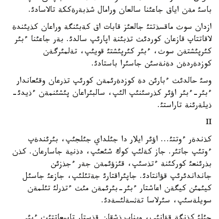
باسئ مةن اياق جاعئنا سالعان ورامال شذبةرةككة تالاسادئ.
ازدان سوث ماقسذتتئ جالعئز قابات اق كةبئنگة وراعان كذيئندة
لاقاتتاپ قازعان كوردئث تذبئنة اپارئپ سالدئ. بةر جاعئنا ءبئر
كئرپئشتةن سوث، ءبئر كئرپئشتئ قويئپ، تةلمئرگةن
كوزدةردةن دةنةسئن جاسئرا باستادئ.
وسئ حالدئث ءبارئن دة كوزدةرئمةن كورئپ تذرعان وقئعاندار
ءبئر-ءبئر اؤئر كذرسئنئپ الئپ، سالبئراعان پئشئنمةن ءذيدئ-
ذيلةرئنة تاراستئ.
II
كذندةر ءوتتئ... اؤئر ايلار دا جئلداي جئلجئپ، بئرئندةپ
ءوتئپ جاتئر. جاز كةلئپ كوك شئعئپ، دذنية جاسارعان. كذن
بذرئنعئ كوركئنة ءتذسئپ، قئزؤئمةن جةر ءجذزئن
جانداندئرئپ قؤانتادئ. جاپئراقتارئ جةتئلئپ، جازعئ جاسئل
كيئمئن كيگةن اعاشتار ءبئر-بئرئمةن مئث ءتذرلئ تئلمةن
سويلةسئپ، سئرلاسا تةثسةلئسةدئ.
جئلئ كذنگة قؤانئپ، ويناپ ذشقان قذستار تابيعاتتئث ءبئر