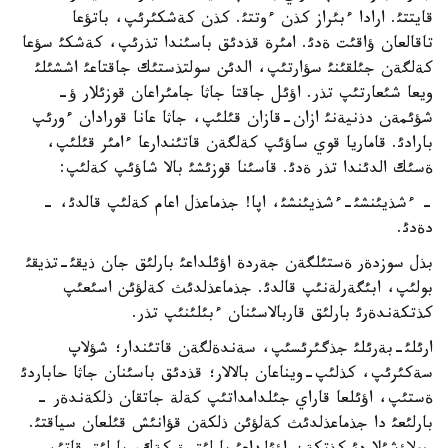
قايتتئ. ارادا ءبئراز كذن ءوتتئ. كذن كةشكئرئپ، باتؤعا
تاقالعان ؤاقئت ةدئ. امئرة قذدئق باسئندا تذرئپ، كةشكئ سؤعا
كةلگةن جئلقئنئ سؤارتئپ، الدئن سولتذستئك جاقتاعئ اششئلئ
ويعا شئعارتئپ تذر. اؤئل جاقتا جاثا جامئراعان قوزئلار ؤ-
شؤئمةن دذنيةنئ ازان-قازان قئلئپ، جاثا عانا قورادان ءورئپ
بارادئ. قاماريا قوي ساؤئپ كةلگةن قاتئندارعا ءامئر قئلئپ،
ةسئك الدئندا تذر ةدئ. قاسئنا قوزئشئ بالا شاؤئپ كةلئپ:
- ءشذيئنشئ-ءشذيئنشئ، اپا! جذماعذل اعام كةلئپ قالدئ، -
دةدئ.
بذل سوزدةر ةستئلگةن جةردة اؤئلداعئ بارلئق جان ذيقئ-تذيقئ
بولئپ، ابئگةرلةنئپ قالدئ. جذماعذلدئث كةلؤئن اسئعئپ
كذتكةندةرئ بارلئق قاربالاسئنان ءبئلئنئپ تذر.
ارئلئ-بةرئلئ جذگئرئسئپ، سةندةلگةن قاتئندار؛ شؤلاپ
سةكئرئپ، كذلئپ-ويناعان بالالار؛ قذدئق باسئنان جاثا حاباردئ
ةستئپ، اؤئلعا قاراي جئلدامداتئپ كةلة جاتقان ذلكةندةر -
بارلئعئ دا جذماعذلدئث كةلؤئن ذلكةن قؤانئش قئلعان سياقتئ.