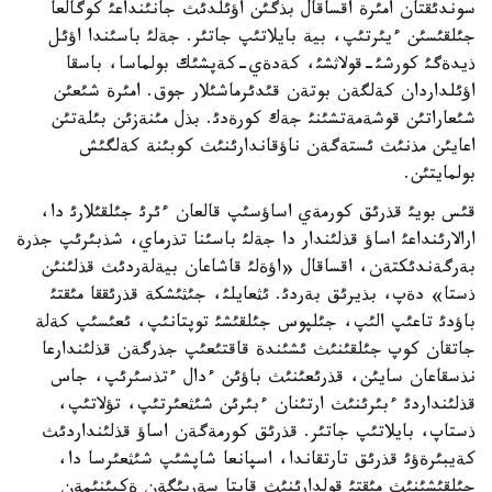
سوندئقتان امئرة اقساقال بذگئن اؤئلدئث جانئنداعئ كوگالعا
جئلقئسئن ءيئرتئپ، بية بايلاتئپ جاتئر. جةلئ باسئندا اؤئل
ذيدةگئ كورشئ-قولاثشئ، كةدةي-كةپشئك بولماسا، باسقا
اؤئلداردان كةلگةن بوتةن قئدئرماشئلار جوق. امئرة شئعئن
شئعاراتئن قوشةمةتشئنئ جةك كورةدئ. بذل مئنةزئن بئلةتئن
اعايئن مذنئث ئستةگةن ناؤقاندارئنئث كوبئنة كةلگئش
بولمايتئن.
قئس بويئ قذرئق كورمةي اساؤسئپ قالعان ءئرئ جئلقئلارئ دا،
ارالارئنداعئ اساؤ قذلئندار دا جةلئ باسئنا تذرماي، شذبئرئپ جذرة
بةرگةندئكتةن، اقساقال «اؤةلئ قاشاعان بيةلةردئث قذلئنئن
ذستا» دةپ، بذيرئق بةردئ. ئثعايلئ، جئثئشكة قذرئققا مئقتئ
باؤدئ تاعئپ الئپ، جئلپوس جئلقئشئ توپتانئپ، ئعئسئپ كةلة
جاتقان كوپ جئلقئنئث ئشئندة قاقتئعئپ جذرگةن قذلئندارعا
نذسقاعان سايئن، قذرئعئنئث باؤئن ءدال ءتذسئرئپ، جاس
قذلئنداردئ ءبئرئنئث ارتئنان ءبئرئن شئثعئرتئپ، تؤلاتئپ،
ذستاپ، بايلاتئپ جاتئر. قذرئق كورمةگةن اساؤ قذلئنداردئث
كةيبئرةؤئ قذرئق تارتقاندا، اسپانعا شاپشئپ شئثعئرسا دا،
جئلقئشئنئث مئقتئ قولدارئنئث قايتا سةرپئگةن ةكپئنئمةن