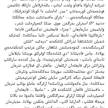
تذرئنة ارناؤلئ ماقتاؤ ولةث ايتئپ، بئلدئرلاعان نازئك تئلئمةن
قوشةمةتئن كورسةتئپ ءجذر. ادامنئث دا كوثلئ كوتةرئثكئ،
جةلئگئ كوبةيگةندةي... ءبئراق ماقسذتتئث ذيئنة جةلئكتئ
دذنية ءالئ اسةرئن بةرگةن جوق. مذثلئ كةمپئردئث شةر-
ؤايئممةن سارعايعان ءجذزئ، قايعئمةن تذكسيگةن قاباعئ
ءبئرقالئپتا قاتقانداي، تاسقا تذسكةن تاثبا سةكئلدئ. كةشكة
شةيئن تئنئشتئقتا تذراتئن كئشكةنة ءذيدئث ءئشئن
كذرسئنگةندة، كةؤدةسئنةن شئققان جالئن ةرتةپ كةتكةندةي
بولادئ. جاس قاديشانئ ءذي ئشئندةگئ اؤئرلئق موينئنا بايلاعان
تاستاي باسئپ، ةثسةسئن كوتةرتپةيدئ. ول بذل كذندة سارئلئپ
وتئراتئن ذزاق قايعئدان ارئلعان. جالعئز-اق قذلازئپ تذرعان
يةسئز ءذي جةتئمدئكتئث سؤرةتئ سةكئلدةنئپ وتئرعان
قايعئلئ كةمپئر ذيگة كئرگةن سايئن يئعئن كوتةرتپةيتئن
سةكئلدئ. بذل ةكةؤئنئث ورتاسئندا ازئرگة جاماؤ بولئپ تذرعان
- ماقسذتتان قالعان كئشكةنة قئز - ءجاميلا... قايعئدان
كةمپئردئث كوثئلئ ازئراق سةرگئگةن ؤاقئتتا ةكةؤئ دة بالانئ
ةرمةك قئلئپ، الدارئنا الئپ، الدانئش ةتكةن بولادئ. مةيئرحان