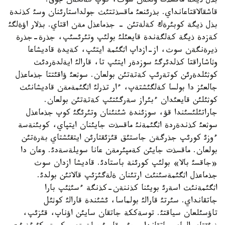
بذل ذيگة ماقسذت ولگةن سوث، كوپ كةلگةن جوق.
قاشقالاقتاعانداي. بذرئنعئ ماقسذتتئث جولداستارئنان وسئ كذندة
بذل ذيگة كوبئرةك كةلةتئن - جذماعذل مةن اقتاي. بذلار اؤةلگئ
كةزدة ذيگة كةلگةندة قايعئلئ بولئپ وتئرئسئپ، جذرة-جذرة
ذيرةنگةن سوث، از-ازداپ اثگئمة ايتئپ، كةيدة قاديشاعا
وثاشاراقتا كذلدئرگئ سوزدةر ايتئپ تا، قارالئ ايةلدةردئث
كوثئلدةرئن كوتةرئپ كةتةتئن بولعان. سوثعئ ؤاقئتتا جذماعذل
جالعئز دا بولسا كةلگئشتةپ، ءار تذرلئ اثگئمةمةن قاديشانئث
كوثئلئن قايعئدان ءبئراز سةرگئتئپ كةتةتئن بولعان.
جاراتئلئسئندا قؤ، سوزئندة شئنئنان وتئرئگئ كوپ جذماعذل
سوثعئ كذندةردة اثگئمةنئ ماقسذت جايئنان ايتپاي، كوبئنةسة
ءوزئ كورئپ جذرگةن جاستئق قئزئقتارئن ايتقئشتاي بةرةتئن
بولعان. ماقسذت جايئن كةمپئرمةن عانا سويلةسةدئ. وعان دا
«جاقسئ بالا» بولئپ كورئنة باستادئ. قاديشا ازدان سوث
جذماعذل اثگئمةسئنئث ارتئنان ةلةگئزئپ قالاتئن بولدئ.
اثگئمةنئث اسةرئ بويئنا كذننةن-كذنگة ءسئثئپ بارا
جاتقانداي. سئرتئ قارالئ بولماسا، ئشئندة قارالئ كوثئل
تاؤسئلعان سياقتئ. توسةككة جاتقان سايئن اؤناپ، قئزئپ،