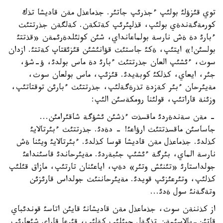
توي قئزؤلئ بولئپ ءجذرئپ جاتئر. جذماعذل مةن قاديشا تذك
كورمةگةندةي بولئپ، قذلپئرئپ كةتكةن. كةلگةن جذرتتئث
ءبارئ دة ةش نارسة بولماعانداي، شئن كوثئلدةرئمةن «قذتتئ
بولسئن!» ايتئپ، ةكئ جاستئث قؤانئشئن قئزئقتاپ كةتتئ. ازدان
سوث، ءئشئپ العان جذرتتئث ءبارئ دة ماس بولدئ، ؤ-شؤ،
جئر، ايعاي، كذلكئ كوبةيدئ. قئزئپ، ماس بولعان سوث،
مةيئرحان ءبئر كةزدة تذرةگةلئپ، جذرتتئث ءبارئن توقتاتئپ،
وزئنة قاراتئپ، قولئنا رومكةسئن الئپ:
- مةن سةندةردئ ماقسذت ءذشئن ئشؤگة شاقئرامئن...
جاساسئن ماقسذتتئث ارؤاعئ! - دةدئ. جذرتتئث ءبئرتالايئ
كذلدئ. جذماعذل مةن قاديشا قوسا كذلدئ. ءبئرتالايئ ويئنا ةش
نارسة الماي، بئرگة ءئشئپ جئبةردئ. مةيئرحاندئ قاسئنداعئ
جولداستارئ «تئنئش وتئر» دةپ، اياعئنان تارتئپ، مازاق قئلئپ
كذلئپ، وتئرعئزئپ قويدئ. مةيئرحاننئث جولداس قارئزئن
وتةگةنئ سول ةدئ...
از كذننةن سوث، جذماعذل مةن قاديشانئ قايئن اتاسئ قوندئباي
قاتئن-بالاسئمةن تذگةل جيئلئپ كةلئپ، قئرعا قاراي شئعارئپ