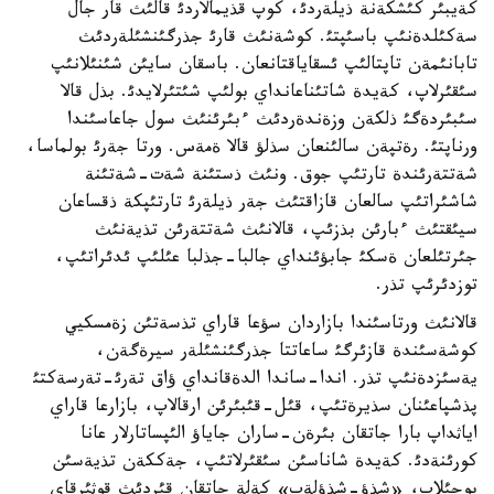
كةيبئر كئشكةنة ذيلةردئ، كوپ قذيمالاردئ قالئث قار جال
سةكئلدةنئپ باسئپتئ. كوشةنئث قارئ جذرگئنشئلةردئث
تابانئمةن تاپتالئپ ئسقاياقتانعان. باسقان سايئن شئنئلانئپ
سئقئرلاپ، كةيدة شاتئناعانداي بولئپ شئتئرلايدئ. بذل قالا
سئبئردةگئ ذلكةن وزةندةردئث ءبئرئنئث سول جاعاسئندا
ورناپتئ. رةتپةن سالئنعان سذلؤ قالا ةمةس. ورتا جةرئ بولماسا،
شةتتةرئندة تارتئپ جوق. ونئث ذستئنة شةت-شةتئنة
شاشئراتئپ سالعان قازاقتئث جةر ذيلةرئ تارتئپكة ذقساعان
سيئقتئث ءبارئن بذزئپ، قالانئث شةتتةرئن تذيةنئث
جئرتئلعان ةسكئ جابؤئنداي جالبا-جذلبا عئلئپ ئدئراتئپ،
توزدئرئپ تذر.
قالانئث ورتاسئندا بازاردان سؤعا قاراي تذسةتئن زةمسكيي
كوشةسئندة قازئرگئ ساعاتتا جذرگئنشئلةر سيرةگةن،
يةسئزدةنئپ تذر. اندا-ساندا الدةقانداي ؤاق تةرئ-تةرسةكتئ
پذشپاعئنان سذيرةتئپ، قئل-قئبئرئن ارقالاپ، بازارعا قاراي
اياثداپ بارا جاتقان بئرةن-ساران جاياؤ الئپساتارلار عانا
كورئنةدئ. كةيدة شاناسئن سئقئرلاتئپ، جةككةن تذيةسئن
بوجئلاپ، «شذؤ-شذؤلةپ» كةلة جاتقان قئردئث قوثئرقاي