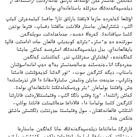
كةلگةن جاستار مةن اؤئلداعئ بارلئق جانداردئث اراسئنداعئ از
ذيلةسپةگةندئك سةزئلة باستاعانداي بولدئ.
اؤئلعا كةلةردة جازعا لايئقتئ بارلئق تازا جاقسئ كيئمدةرئن كيئپ
الئپ، شئتئرايعان جاستار قالانئث حالقئنا ذقساپ، قئرعا بوتةن
كئسئ سياقتاندئ. كةرةك دةسة، جذماعذلدئث سويلةگةن
سوزئندة دة «ءسئز-ءبئزئ» كوبةيئپ قالعان جات ادامنئث قالپئ
بايقالعانداي. بذل ذيلةسپةگةندئك اسئرةسة كةلئن جايئنا
كةلگةندة، ايقئنئراق سةزئلئپ تذر. كةلئننئث كةلگةن
جةردةگئ اتا-ةنةسئنة «سالةمةتسئز بة؟» دةپ امانداسؤئنان
باستاپ، ذيگة كئرگةن سوث، ءتور الدئنا كذيةؤئنئث قاسئنا
وتئرئپ، مذينةت سايئن ونئمةن سئبئرلاسقانئ دا قئر تذرمئسئندا
ةش ؤاقئتتا بولماعان ءبئر ورةسكةلدئكتئ تانئتقانداي بولدئ.
كةلئن زاتئندا، ءوزئ وقئپ ذلگئ الئپ، وقئمئستئلاردئث قاتارئنا
كئرگةن كئسئ بولماسا دا، قالاداعئ مذعالئمنئث قاتئنئ بولئپ،
اشئلئپ قالعاندئقتان، سول وقئمئستئ جذرتتئث ذلگئسئن ماشئق
ةتكةن ةدئ.
قازئرگئ ساعاتتاعئ ذيلةسپةگةندئك جاثا كةلگةن جاستارعا