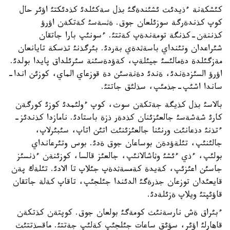
كئشكةنة ءذيدئث ئشئندةگئ بذل سةكئلدئ كذدئكتئ اؤئر حال
كوپ كذندةرگة سوزئلعان جوق. ةثسةسئ كةتكةن اؤرؤ
كذننةن-كذنگة تومةندةپ كةتتئ. ءسونئپ بارا جاتقان
شئراعدان وتئنداي باسةثدةي بةردئ. بئرگذنئ تذسكة تايانعان
مةزگئلدة دةمالئسئ جيئلةپ، كةؤدةسئنة سئرئلداق پايدا بولدئ.
اؤرؤ السئزدةندئ، ةندئ دةنةسئن دة قوزعاي الماي، كوزئن اندا-
ساندا اشئپ-جذمئپ، سذلئق جاتتئ.
بالاسئ بذل كذيگة جةتكةن سوث، كوپ ءولئمدئ كوزئ كورگةن
كارئ شةشةسئ جالعئزئنان كذدةر ذزة باستادئ. نامازدا كذندئز-
ءتذنئ دذعانئث ورنئنا جالعئزئنئث اتئن اتاپ، سئبئرلاپ،
جالئنئپ، تئلةؤدةن بوساعان جوق ةدئ. بوس وتئرعانداي
بولئپ، ءذي ءئشئ وثاشالانئپ، جالعئز قالسا، كوزئنةن ءذنسئز
جاسئن اعئزئپ، كةيدة كةمسةثدةپ جئلاپ تا الادئ. تئلةك پةن
قايعئدان توزعان جذرةگئ الدئندا جئلجئپ، تاقاپ كةلة جاتقان
قاؤئپتئ ويلاپ ةزئلةدئ.
ءبئراق ةش نارسةنئث كومةگئ بولعان جوق. كوپتةن كذتكةن
قاهارلئ اؤئر، سؤئق ساعات جئلجئپ كةلئپ جةتتئ. ماقسذتتئث