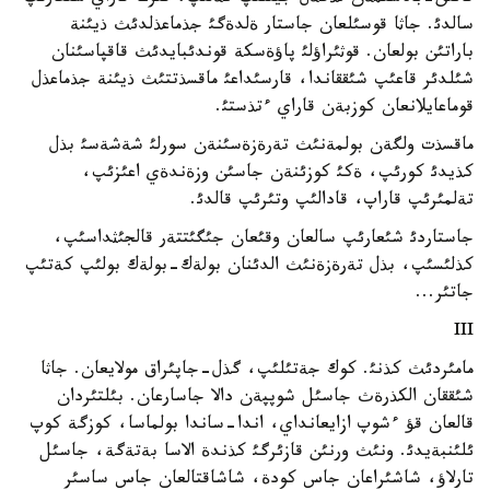
سالدئ. جاثا قوسئلعان جاستار ةلدةگئ جذماعذلدئث ذيئنة
باراتئن بولعان. قوثئراؤلئ پاؤةسكة قوندئبايدئث قاقپاسئنان
شئلدئر قاعئپ شئققاندا، قارسئداعئ ماقسذتتئث ذيئنة جذماعذل
قوماعايلانعان كوزبةن قاراي ءتذستئ.
ماقسذت ولگةن بولمةنئث تةرةزةسئنةن سورلئ شةشةسئ بذل
كذيدئ كورئپ، ةكئ كوزئنةن جاسئن وزةندةي اعئزئپ،
تةلمئرئپ قاراپ، قادالئپ وتئرئپ قالدئ.
جاستاردئ شئعارئپ سالعان وقئعان جئگئتتةر قالجئثداسئپ،
كذلئسئپ، بذل تةرةزةنئث الدئنان بولةك-بولةك بولئپ كةتئپ
جاتئر...
III
مامئردئث كذنئ. كوك جةتئلئپ، گذل-جاپئراق مولايعان. جاثا
شئققان الكذرةث جاسئل شوپپةن دالا جاسارعان. بئلتئردان
قالعان قؤ ءشوپ ازايعانداي، اندا-ساندا بولماسا، كوزگة كوپ
ئلئنبةيدئ. ونئث ورنئن قازئرگئ كذندة الاسا بةتةگة، جاسئل
تارلاؤ، شاشئراعان جاس كودة، شاشاقتالعان جاس ساسئر