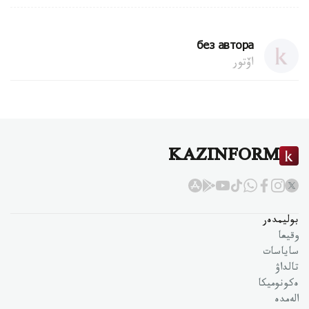
без автора
اۆتور
KAZINFORM
بوليمدەر
وقيعا
ساياسات
تالداۋ
ەكونوميكا
الەمدە