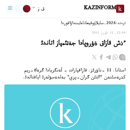
KAZINFORM
ق ز
ترەند:
2026-سايلاۋ
وقيعا
تاعايىنداۋ
اقوردا
12:44, 11 ناۋرىز 2011
ءذش قازاق ةؤروپادا جةثئمپاز اتاندئ
استانا. 11 -ناؤرئز. قازاقپارات - أةنگريادا گرةك-ريم
كذرةسئنةن "التئن گران-پري" بةلدةسؤلةرئ اياقتالدئ.