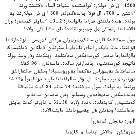
1500 ا ق ش دوللارئ كولةمئندة سئياقئ السا، ةكئنشئ ورنئ
ءذشئن - 700، ال قولا جذلدةگةرلةر 300 ا ق ش دوللارئنا ية
بولدئ. ةندئ ذلتتئق قذراما بالؤاندارئ 2-3- ءساؤئر كذندةرئ ورال
قالاسئندا وتةتئن ةل چةمپيوناتئندا باق سئنايتئن بولادئ.
سول سةكئلدئ قازاق جانكذيةرلةرئن ةركئن كذرةس بالؤاندارئ دا
قؤانتتئ. جاثا باپكةر التاي تانابايةأ سئرتتان كةلگةن كةلئمسةك
بالؤاندارعا سةس كورسةتكةن سةكئلدئ. ويتكةنئ ولار وسئ جولئ
ناتيجة كورسةتئپ، جاندارئن سالدئ. ماسةلةن، 96 كةلئ
سالماقتاعئ تةيمؤراس تةگةةأ بةلورؤسسيادا وتكةن حالئقارالئق
تؤرنيردة توپ جاردئ. ال اؤئر سالماقتاعئ ماريد مؤتاليموأ ةكئنشئ
ورئنعا ية بولدئ. سول سةكئلدئ 74 جانة 84 كةلئ سالماقتا
بةلدةسكةن سةيفاددين وسمانوأ پةن سةمةن سةمةنوأ
كذمئسپةن كذپتةلدئ. ةندئ ولاردا 30-31 - ناؤرئز كذنئ جايئق
جاعاسئندا وتةتئن ةل چةمپيوناتئنا دايئندالادئ.
اأتور: تةلجان كذدةروأ
دةرةككوز: «الاش ايناسئ » گازةتئ