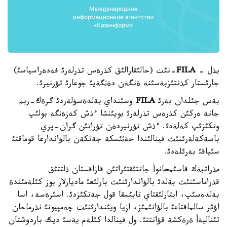
بذل -
FILA
-نئث (حالئقارالئق كذرةس تذرلةرئ فةدةراسياسئ)
جارئستار كذنتئزبةسئنة ةنگةن دةثگةيئ جوعارئ تؤرنيرئ.
بةس جئلدان بةرئ
FILA
وسئنداي بةلدةسؤلةردئ گرةك-ريم
جانة ةركئن كذرةس تذرلةرئ بويئنشا ءذش كةزةثگة بولئپ
وتكئزئپ كةلةدئ. ءذش تؤرنيردةن تؤراتئن گران-پري
باسةكةلةرئنئث فينالئندا جةثئسكة جةتكةن بالؤاندارعا قوماقتئ
سئياقئ بةرئلةدئ.
مذراتبةك قاسئمحانوأ جاتتئقتئراتئن قازاقستان ذلتتئق
قذراماسئنئث بةلدئ بالؤاندارئنئث بارلئعئ ماديارلار بوز كئلةمئندة
بةلدةسئپ، ايتارلئقتاي تابئسقا قول جةتكئزدئ. اسئرةسة، اسا
اؤئر سالماقتاعئ بالؤانئمئز، ازيا ويئندارئنئث چةمپيونئ نذرماحان
تئناليةأ ةرةكشة قؤانتتئ. ول فينالدا كئلةم يةسئ ديك باردوشتان