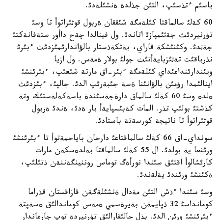
باسئم ءتذسئپ، التئن جذلدة ةنشئلةدئ.
60 كةلئ سالماقتا كئلةمگة شئققان ةربول قوثئراتوأ تا وسئ
تؤرنيردئث جةثئمپازئ اتاندئ. ول فينالدا چةح داأور ستةفانةكتئ
جةثدئ. وكئنئشكة قاراي، بةتكةذستار بالؤاندارئمئزدئث ءبئرئ
نذرباقئت تةثئزبايةأتئث جولئ بولار ةمةس. ول ازيا
ويئندارئنداعئداي كئلةمگة ءبئر-اق مارتة شئعئپ، ءبئرئنشئ
اينالئمدا رؤمئن بالؤانئنا ةسة جئبةرئپ الدئ. جالپئ، ءبئزدئث
ةلدة وسئ 60 كةلئ سالماق دارةجةسئندة باسةكةلةستئك وتة
كذشتئ بولئپ تذر. المات كةبئسپايةأ بار ةدئ، ةندئ ةربول
قوثئراتوأ تا ناتيجة كورسةتة باستادئ.
سونداي-اق 66 كةلئ سالماقتاعئ دارحان باياحمةتوأ تا ءبئرئنشئ
ورئنعا ية بولدئ. ال 55 كةلئ سالماقتا بةلدةسكةن مارات
كارئشالوأ اقتئق سئندا نورأةگ توماس روننينگةننةن ذتئلئپ،
ةكئنشئ ورئندئ يةلةندئ.
وسئ سئندا ءذش التئن مةدال ةنشئلةگةن قازاقستان قذراما
كومانداسئ 32 ذپايمةن بةيرةسمي ةمةس كوماندالئق ةسةپتة
ءبئرئنشئ ورئن الدئ. بذل حالئقارالئق تؤرنيردة توپ جارعاندار