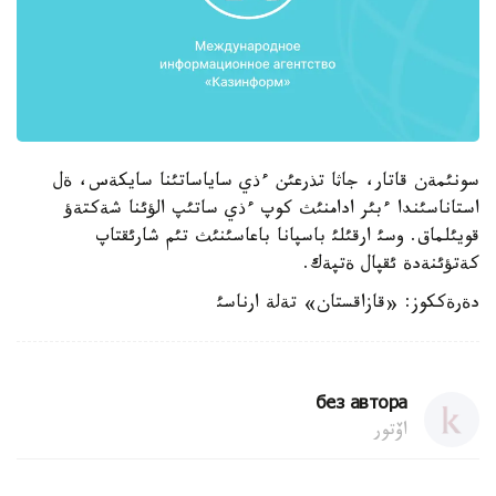
سونئمةن قاتار، جاثا تذرعئن ءذي ساياساتئنا سايكةس، ةل
استاناسئندا ءبئر ادامنئث كوپ ءذي ساتئپ الؤئنا شةكتةؤ
قويئلماق. وسئ ارقئلئ باسپانا باعاسئنئث تئم شارئقتاپ
كةتؤئنةدة ئقپال ةتپةك.
دةرةككوز: «قازاقستان» تةلة ارناسئ
без автора
اۆتور