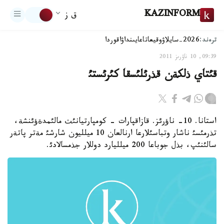
KAZINFORM
ق ز
ترەند:
2026-سايلاۋ
وقيعا
تاعايىنداۋ
اقوردا
09:39, 10 ناۋرىز 2011
قئتاي ذلكةن قذرئلئسقا كئرئستئ
استانا. 10- ناؤرئز. قازاقپارات - كومپارتيانئث مالئمدةؤئنشة،
تذرمئسئ ناشار وتباسئلارعا ارنالعان 10 ميلليون شارشئ مةتر پاتةر
سالئنئپ، بذل جوباعا 200 ميلليارد دوللار جذمسالادئ.