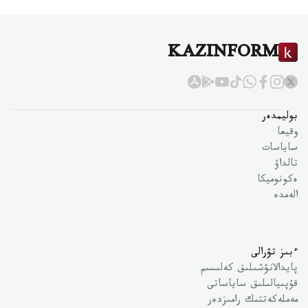
KAZINFORM
بوليمدەر
وقيعا
ساياسات
تالداۋ
ەكونوميكا
الەمدە
ءبىز تۋرالى
پايدالانۋشىلىق كەلىسىم
قۇپىيالىلىق ساياساتى
مەملەكەتتىك رامىزدەر