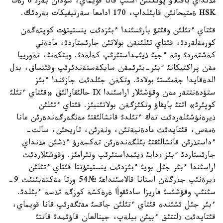
مذنداي باقئلاؤ پؤنكتئن اشئپ قانا قويماي، سودان بةرئ 6 رةت
HSK ةمتيحانئن قابئلداپ، 170 ادامعا سةرتيفيكات بةردئك.
قئتاي ءتئلئن وقئتؤ بارئسئندا ءبئزدئث ينستيتؤت كوپتةگةن
كورمةلةردئ، قئتاي تئلئنةن بولاتئن جارئستاردئ، مادةني
كةشتةردئ وتة ءجيئ ذيئمداستئرئپ كةلةدئ. ويتكةنئ، تةورييا
مةن پراكتيكانئ ءبئر-بئرئمةن سايكةستةندئرئپ وقئتساق، بذل
الدةقايدا جةمئستئ بولادئ. وتكةن جئلدئث جازئندا ءبئز
ستؤدةنتتةر مةن وقؤشئلار اراسئندا ІХ حالئقارالئق «قئتاي ءتئلئ
كوپئرئ» اتتئ بايقاؤ وتكئزگةن بولاتئنبئز. قئتاي ءتئلئن
ذيرةنؤشئلةردئث تةك ءتئلدئ قانشالئقتئ مةثگةرگةندةرئن عانا
ةمةس، قئتايدئث مادةنيةتئن، ونةرئن، تاريحئن، سالت-
ءداستذرئن قانشالئقتئ بئلگةندةرئن تةكسةرؤ ءذشئن مذنداي
جارئستاردئ ءبئز ذدايئ ذيئمداستئرئپ وتئرامئز. وقؤشئلاردئث
اراسئندا ءبئر جئل بويئ ءبئزدئث ينستيتؤتتا قئتاي ءتئلئن
ذيرةنئپ جذرگةن استانا قالاسئنداعئ №54 ورتا مةكتةبئنئث 9-
سئنئپ وقؤشئسئ فاريزا سادئقوأا ةرةكشة كوزگة تذسة ءبئلدئ.
ءبئر جئل ئشئندة قئتاي ءتئلئن جاقسئ مةثگةرئپ قانا قويماي،
قئتايدئث ذلتتئق ءبيئن بيلةپ، جينالعان قاؤئمدئ قاتتئ