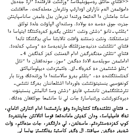
<<قئتاي حالئق رةسپؤبليكاسئ ءوزئنئث قارقئندئ ءارئ جةدةل
دامؤئمةن الةم نازارئن اؤدارئپ وتئرعان مةملةكةت. حالقئنئث
سانئ جاعئنان دا الدئثعئ ورئندا تذرعان بذل ةلمةن ساناسپايتئن
جذرت جوق دةسة دة بولادئ. وسئنداي الپاؤئت ةلدئ تولئق
ءبئلئپ-تانؤ ءذشئن ونئث ءتئلئن يگةرؤ كةرةكتئگئ ايتپاسا دا
تذسئنئكتئ. ونئث ذستئنة ؤاقئت تالابئنا ساي بذگئنگئ تاثدا
قئتاي ءتئلئنئث دذنيةجذزئلئك مارتةبةسئ دة ءوسئپ كةلةدئ.
قئتاي ءتئلئن مةثگةرگةن ادام الةمنئث كةز كةلگةن 4-
ادامئمةن سويلةسة الادئ دةگةن ءسوز. سوندئقتان دا ءتئل
ءبئلؤ شئنئمةن دة كةرةك-اق. ةلئمئزدئث ديپلوماتيالئق
كةثئستئگئندة دة، ءبئلئم بةرؤ سالاسئندا دا وزئندئك ورنئ بار
كونفؤسيي ينستيتؤتئنئث ةلوردادا اشئلعاننان بةرگئ تئنئس-
تئرشئلئگئمةن تانئسئپ قايتؤ ءذشئن وسئ اتالمئش ينستيتؤت
ديرةكتورئنئث ورئنباسارئ جاث لي نا حانئمعا جولئققان ةدئك.
- قئتاي تئلئندةگئ كئتاپتاردئ وقؤ بارئسئندا ادام اتتارئن اتاماي،
تةك فاميلياسئ، ودان كةيئن ماماندئعئ قوسا اتالاتئن جايتتةردئ
كوپ كةزدةستئردئم. ماسةلةن، لي دارئگةر، جاث مذعالئم، ؤاث
شةبةر دةگةن سياقتئ. ال ةگةر كاسئبئ بةلگئسئز بولسا لي