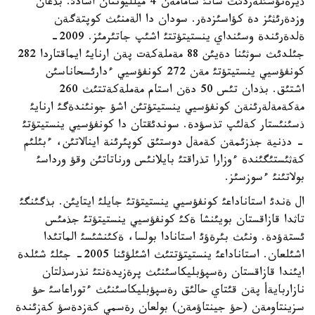
ذيرةنؤشئلةردئث سانئ شامامةن 4 ميلليوننان اسادئ. بذعان
وزدةرئثئز دة كؤاسئزدةر. سودان دا الةمنئث كوپتةگةن
ةلدةرئندة وسئنداي ينستيتؤتتئ اشئپ جاتئرمئز. 2009-
جئلدئث سوثئنا دةيئن 88 مةملةكةت پةن ارنايئ ايماقتاردا 282
كونفؤسيي ينستيتؤتئ مةن 272 كونفؤسيي ءدارئسحاناسئن
اشتئق. بذدان تئس 50 دةن استام مةملةكةتتئث 260
مةكةمةلةرئنةن كونفؤسيي ينستيتؤتئن اشؤ جونئندةگئ ارنايئ
ذسئنئستار كةلئپ تذسؤدة. سوندئقتان دا كونفؤسيي ينستيتؤتئ
- دذنية جذزئمةن كةمةل دوستئق كوپئرئنة اينالاتئن، ءبئلئم
كةثئستئگئندة ءوزارا تذراقتئ بايلانئس ورناتاتئن وقؤ ورداسئ
بولاتئنئ ءسوزسئز.
ال ةندئ استاناداعئ كونفؤسيي ينستيتؤتئ جايلئ ايتايئن. بذگئنگئ
تاثدا قازاقستان بويئنشا ةكئ كونفؤسيي ينستيتؤتئ جذمئس
ئستةؤدة. ونئث بئرةؤئ استانادا بولسا، ةكئنشئسئ الماتئدا
اشئلعان. استاناداعئ ينستيتؤتتئث اشئلؤئنا 2005- جئلئ شئلدة
ايئندا قازاقستان رةسپؤبليكاسئنئث پرةزيدةنتئ نذرسذلتان
نازاربايةأ پةن قئتاي حالئق رةسپؤبليكاسئنئث ءتوراعاسئ حؤ
سزينتاومةن (حؤ جينتاؤمةن) بولعان رةسمي كةزدةسؤ كةزئندة