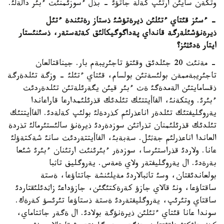
وتكةن سايئن ارتئپ كةلة جاتؤئ - بذل ءسوزئمنئث ءبئر دالةلئ.
- ءسئز قئتاي ءتئلئن ذيرةتؤشئ ذستاز رةتئندة ءتئل
ذيرةنؤشئلةرگة قانداي پةداگوگيكالئق كةثةستةر، ذسئنئستار
ايتار ةدئثئز؟
- مةنئث 20 جئلدئق وقئتؤ تاجئريبةم بار. جيناقتالعان
تاجئريبةممةن بولئسةتئن بولسام، قئتاي ءتئلئ - وزگة تئلدةرگة
ذقسامايتئن الةمدةگئ ةث ءبئر قيئن يگةرئلةتئن تئلدةردئث
ءبئرئ. ويتكةنئ، الفاأيتتئك تئلدئك قذرئلئمدارعا قاراعاندا
يةروگليفتئك تئلدةر اناعذرلئم كذردةلئ بولئپ كةلةدئ. الفاأيتتئك
تئلدئك قذرئلئمنان تذراتئن سوزدةردئ ذيرةنؤ سالئستئرمالئ تذردة
العاندا اناعذرلئم جةثئل. سةبةبئ، الفاأيتتةردئث سانئ شةكتةؤلئ
عانا. ولاردئ قذراستئرسا، سوزدةر ءبئرئنئث ارتئنان ءبئرئ شئعا
بةرةدئ. ال يةروگليفتةر ولاي ةمةس. يةروگليف تاثبا
بولعاندئقتان، وسئ تاثبالاردئ مةيلئنشة جاتتاؤعا، ةستة
ساقتاؤعا، ونئ قالاي جازؤ كةرةكتئگئن، جازؤداعئ زاثدئلئقتاردئ
ساقتاي وتئرئپ، يةروگليفتةردئ ةستة ذستاؤعا تئرئسؤ كةرةك.
سوندا عانا قئتاي ءتئلئن ذيرةنؤگة بولادئ. ال ةگةر جاتتاماي،