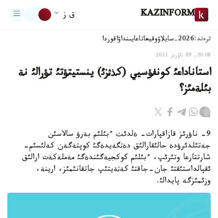
KAZINFORM
ق ز
ترەند:
2026-سايلاۋ
وقيعا
تاعايىنداۋ
اقوردا
20:08, 09 ناۋرىز 2011
استاناداعئ كونفؤسيي (كذثزئ) ينستيتؤتئ تؤرالئ نة
بئلةمئز؟
9- ناؤرئز قازاقپارات- ةلدئث ءبئلئم بةرؤ سالاسئن
جةتئلدئرؤدة حالئقارالئق دةثگةيدةگئ كوپتةگةن كةلئسئم-
شارتتارعا وتئرئپ، ءبئلئم كوكجيةگئندةگئ مةملةكةت ارالئق
ئقپالداستئقتئ جان-جاقتئ كةثةيتئپ جاتقانئمئز، ارينة،
وزئمئزگة پايدالئ.