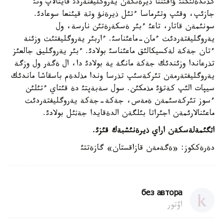
كذندةلئكتئ ؤاقئتتا ذيرةنگةن يةروگليفتةردئ قايتالاپ ونئ
جازئپ، وقئپ وتئرماسا ءتئل ذيرةنؤ وتة قيئنعا سوعادئ.
سونئمةن قاتار، تاعئ ءبئر ةسكةرةتئن نارسة، ول
يةروگليفتةردئث ءمان-ماعئناسئ. ءاربئر يةروگليفتئث وزئنة
ءتان جةكة لةكسيكالئق ماعئناسئ بولادئ. ءبئر يةروگليف جالعئز
تذرعاندا وزئندئك جةكة مانگة ية بولادئ دا، ال ةگةر ول وزگة
يةروگليفتةرمةن تئركةسئپ تذرسا وندا مذلدةم باسقاشا ماندئك
سيپات الئپ كةتؤئ مذمكئن. سول سةبةپتئ دة قئتاي ءتئلئن
ءسوز تئركةسئمةن ةمةس، جةكة-جةكة يةروگليفتةردئث
ماعئنالارئمةن اجئراتا بئلگةن الدةقايدا جةثئل بولادئ.
اثگئمةلةسكةن اراي ذيرةنئ
شبةك قئزئ.
دةرةككوز: «ةگةمةن قازاقستان» گازةتتئ
без автора
اۆتور