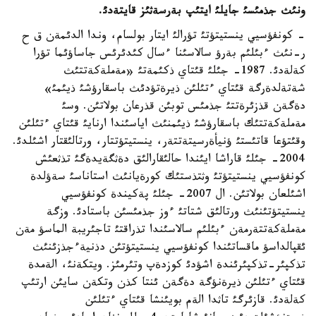
ونئث جذمئسئ جايلئ ايتئپ بةرسةثئز قايتةدئ.
- كونفؤسيي ينستيتؤتئ تؤرالئ ايتار بولسام، وندا الدئمةن ق ح
ر-نئث ءبئلئم بةرؤ سالاسئنا ءسال كئدئرئس جاساؤئما تؤرا
كةلةدئ. 1987- جئلئ قئتاي ذكئمةتئ «مةملةكةتتئث
شةتةلدةرگة قئتاي ءتئلئن ذيرةتؤدئث باسقارؤشئ ذيئمئ»
دةگةن قذزئرةتتئ جذمئس توبئن قذرعان بولاتئن. وسئ
مةملةكةتتئك باسقارؤشئ ذيئمنئث اياسئندا ارنايئ قئتاي ءتئلئن
وقئتؤعا قاتئستئ ؤنيأةرسيتةتتةر، ينستيتؤتتار، ورتالئقتار اشئلدئ.
2004- جئلئ قاراشا ايئندا حالئقارالئق دةثگةيدةگئ تذثعئش
كونفؤسيي ينستيتؤتئ وثتذستئك كورةيانئث استاناسئ سةؤلدة
اشئلعان بولاتئن. ال 2007- جئلئ پةكيندة كونفؤسيي
ينستيتؤتئنئث ورتالئق شتاتئ ءوز جذمئسئن باستادئ. وزگة
مةملةكةتتةرمةن ءبئلئم سالاسئندا تذراقتئ تاجئريبة الماسؤ مةن
ئقپالداسؤ ماقساتئندا كونفؤسيي ينستيتؤتئن دذنيةءجذزئنئث
تذكپئر-تذكپئرئندة اشؤدئ كوزدةپ وتئرمئز. ويتكةنئ، الةمدة
قئتاي ءتئلئن ذيرةنؤگة دةگةن ئنتا كذن وتكةن سايئن ارتئپ
كةلةدئ. قازئرگئ تاثدا الةم بويئنشا قئتاي ءتئلئن