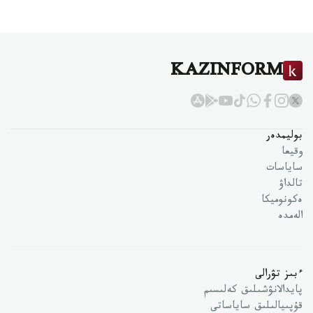
KAZINFORM
بوليمدەر
وقيعا
ساياسات
تالداۋ
ەكونوميكا
الەمدە
ءبىز تۋرالى
پايدالانۋشىلىق كەلىسىم
قۇپىيالىلىق ساياساتى