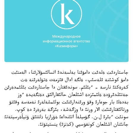
جاستاردئث ةلدئث دامؤئنا بةلسةندئ اتسالئسؤلارئنا، الةمنئث
دامؤ كوشئنة ئلةسئپ، ةلگة ادال قئزمةت ةتؤلةرئنة ةث
كةرةكتئ نارسة - ءبئلئم. سوندئقتان دا جاستاردئث بئلئمدةرئن
جةتئلدئرؤدة ةلئمئزدة اشئلعان حالئقارالئق دةثگةيدة ءوز
بةدةلئ بار جوعارئ وقؤ ورئندارئنئث بولئمشةلةرئ نةمةسة وقئتؤ
ورتالئقتارئنئث الار ورنئ دا وزگةشة، بئزگة بةرةرئ دة كوپ.
سونئث ءبئرئ ل.ن. گؤميلةأ اتئنداعئ ةؤرازيا ذلتتئق ؤنيأةرسيتةتئ
جانئنان اشئلعان كونفؤسيي (كذثزئ) ينستيتؤتئ.