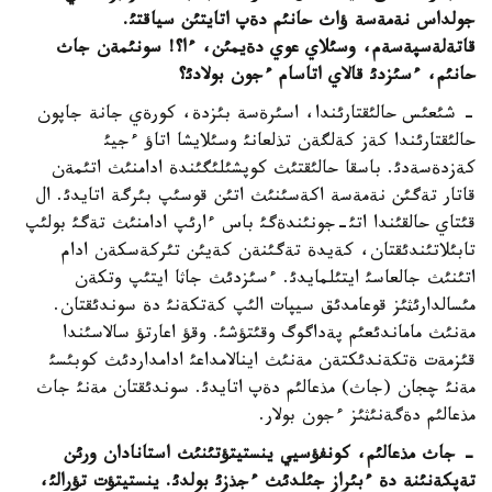
جولداس نةمةسة ؤاث حانئم دةپ اتايتئن سياقتئ.
قاتةلةسپةسةم، وسئلاي عوي دةيمئن، ءا؟! سونئمةن جاث
حانئم، ءسئزدئ قالاي اتاسام ءجون بولادئ؟
- شئعئس حالئقتارئندا، اسئرةسة بئزدة، كورةي جانة جاپون
حالئقتارئندا كةز كةلگةن تذلعانئ وسئلايشا اتاؤ ءجيئ
كةزدةسةدئ. باسقا حالئقتئث كوپشئلئگئندة ادامنئث اتئمةن
قاتار تةگئن نةمةسة اكةسئنئث اتئن قوسئپ بئرگة اتايدئ. ال
قئتاي حالقئندا اتئ-جونئندةگئ باس ءارئپ ادامنئث تةگئ بولئپ
تابئلاتئندئقتان، كةيدة تةگئنةن كةيئن تئركةسكةن ادام
اتئنئث جالعاسئ ايتئلمايدئ. ءسئزدئث جاثا ايتئپ وتكةن
مئسالدارئثئز قوعامدئق سيپات الئپ كةتكةنئ دة سوندئقتان.
مةنئث ماماندئعئم پةداگوگ وقئتؤشئ. وقؤ اعارتؤ سالاسئندا
قئزمةت ةتكةندئكتةن مةنئث اينالامداعئ ادامداردئث كوبئسئ
مةنئ چجان (جاث) مذعالئم دةپ اتايدئ. سوندئقتان مةنئ جاث
مذعالئم دةگةنئثئز ءجون بولار.
- جاث مذعالئم، كونفؤسيي ينستيتؤتئنئث استانادان ورئن
تةپكةنئنة دة ءبئراز جئلدئث ءجذزئ بولدئ. ينستيتؤت تؤرالئ،