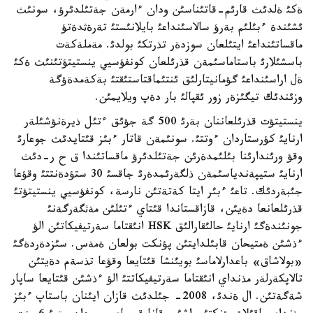
ةكئ ةلدئث قارئم-قاتئناسئن ودان ءارمةن جةتئلدئرؤ، سونئث
ئشئندة ءبئلئم بةرؤ سالاسئنداعئ بايلانئستئ تةرةثدةتؤ
ماقساتئنداعئ ايتئلعان سوزدةر تذرتكئ بولدئ. مةملةكةت
باسشئلارئ باستاماسئمةن قذرئلعان كونفؤسيي ينستيتؤتئنئث ةكئ
ةل اراسئنداعئ گؤمانيتارلئق ئنتئماقتاستئقتئ بةكةمدةؤگة
وزئندئك تيگئزةر زور ئقپالئ بار دةپ ويلايمئن.
ينستيتؤت قذرئلعاننان بةرئ 500 گة جؤئق ءتئل ذيرةنؤشئلةر
ارنايئ كؤرستاردان ءوتتئ. سونئمةن قاتار ءبئز قئتايدئث جوعارئ
وقؤ ورئندارئنا بئلئمدةرئن جةتئلدئرؤ ماقساتئندا ق ح ر-دئث
ارنايئ ستيپةندياسئمةن ذلگةرئمدةرئ جاقسئ 30 ستؤدةنتتئ وقؤعا
جئبةردئك. تاعئ ءبئر ايتا كةتةتئن نارسة، كونفؤسيي ينستيتؤتئ
قذرئلعانعا دةيئن، قازاقستاندا قئتاي ءتئلئن مةثگةرگةنئ
جونئندةگئ ارنايئ حالئقارالئق HSK انئقتاما سةرتيفيكاتئن الؤ
ءذشئن ةمتيحان قابئلدايتئن پؤنكت بولعان ةمةس. سئزدةردةگئ
«بولاشاق» باعدارلاماسئ بويئنشا قئتايعا وقؤعا تذسةم دةيتئن
تالاپكةرلةر مذنداي انئقتاما سةرتيفيكاتتئ الؤ ءذشئن قئتايعا ساپار
شةگةتئن. ال ةندئ، 2008- جئلدئث قازان ايئنان باستاپ ءبئز