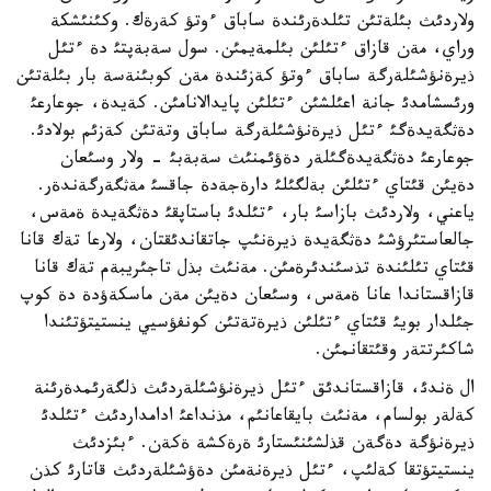
ولاردئث بئلةتئن تئلدةرئندة ساباق ءوتؤ كةرةك. وكئنئشكة
وراي، مةن قازاق ءتئلئن بئلمةيمئن. سول سةبةپتئ دة ءتئل
ذيرةنؤشئلةرگة ساباق ءوتؤ كةزئندة مةن كوبئنةسة بار بئلةتئن
ورئسشامدئ جانة اعئلشئن ءتئلئن پايدالانامئن. كةيدة، جوعارعئ
دةثگةيدةگئ ءتئل ذيرةنؤشئلةرگة ساباق وتةتئن كةزئم بولادئ.
جوعارعئ دةثگةيدةگئلةر دةؤئمنئث سةبةبئ - ولار وسئعان
دةيئن قئتاي ءتئلئن بةلگئلئ دارةجةدة جاقسئ مةثگةرگةندةر.
ياعني، ولاردئث بازاسئ بار، ءتئلدئ باستاپقئ دةثگةيدة ةمةس،
جالعاستئرؤشئ دةثگةيدة ذيرةنئپ جاتقاندئقتان، ولارعا تةك قانا
قئتاي تئلئندة تذسئندئرةمئن. مةنئث بذل تاجئريبةم تةك قانا
قازاقستاندا عانا ةمةس، وسئعان دةيئن مةن ماسكةؤدة دة كوپ
جئلدار بويئ قئتاي ءتئلئن ذيرةتةتئن كونفؤسيي ينستيتؤتئندا
شاكئرتتةر وقئتقانمئن.
ال ةندئ، قازاقستاندئق ءتئل ذيرةنؤشئلةردئث ذلگةرئمدةرئنة
كةلةر بولسام، مةنئث بايقاعانئم، مذنداعئ ادامداردئث ءتئلدئ
ذيرةنؤگة دةگةن قذلشئنئستارئ ةرةكشة ةكةن. ءبئزدئث
ينستيتؤتقا كةلئپ، ءتئل ذيرةنةمئن دةؤشئلةردئث قاتارئ كذن