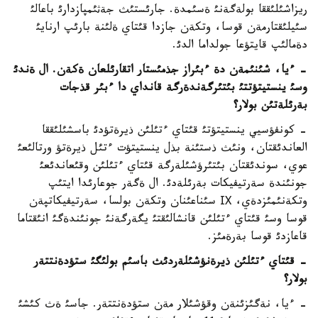
ريزاشئلئققا بولةگةنئ ةسئمدة. جارئستئث جةثئمپازدارئ باعالئ
سئيلئقتارمةن قوسا، وتكةن جازدا قئتاي ةلئنة بارئپ ارنايئ
دةمالئپ قايتؤعا جولداما الدئ.
- ءيا، شئنئمةن دة ءبئراز جذمئستار اتقارئلعان ةكةن. ال ةندئ
وسئ ينستيتؤتتئ بئتئرگةندةرگة قانداي دا ءبئر قذجات
بةرئلةتئن بولار؟
- كونفؤسيي ينستيتؤتئ قئتاي ءتئلئن ذيرةتؤدئ باسشئلئققا
العاندئقتان، ونئث ذستئنة بذل ينستيتؤت ءتئل ذيرةتؤ ورتالئعئ
عوي، سوندئقتان بئتئرؤشئلةرگة قئتاي ءتئلئن وقئعاندئعئ
جونئندة سةرتيفيكات بةرئلةدئ. ال ةگةر جوعارئدا ايتئپ
وتكةنئمئزدةي، ІХ سئناعئنان وتكةن بولسا، سةرتيفيكاتپةن
قوسا وسئ قئتاي ءتئلئن قانشالئقتئ يگةرگةنئ جونئندةگئ انئقتاما
قاعازدئ قوسا بةرةمئز.
- قئتاي ءتئلئن ذيرةنؤشئلةردئث باسئم بولئگئ ستؤدةنتتةر
بولار؟
- ءيا، نةگئزئنةن وقؤشئلار مةن ستؤدةنتتةر. جاسئ ةث كئشئ