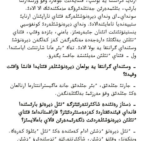
ارنايئ گرانتئنا ية بولئپ، قئتايدئث جوعارئ وقؤ ورئندارئنا
بارئپ، بئلئمدةرئن جةتئلدئرؤگة مذمكئندئك الا الادئ.
سونداي-اق ونداي ذيرةنؤشئلةرگة قئتاي تاراپئنان ارنايئ
ستيپةنديا تاعايئندالادئ. ونداي ذيرةنؤشئلةردئ كونفؤسيي
ينستيتؤتئنئث اتئنان جئبةرةمئز. ياعني، بئزدة وقئپ، قئتاي
ءتئلئن بةلگئلئ دارةجةدة مةثگةرگةن كةز كةلگةن ذيرةنؤشئ
وسئنداي گرانتقا ية بولا الادئ. تةك ءبئر عانا شارتتئث اياسئندا.
ول - قئتاي ءتئلئن مةيلئنشة جاقسئ يگةرؤ.
- وسئنداي گرانتقا ية بولعان ذيرةنؤشئلةر قئتايدا قانشا ؤاقئت
وقيدئ؟
- جارتئ جئلدئق، ءبئر جئلدئق جانة ماگيسترانتتارعا ارنالعان
ةكئ جئلدئق وقؤ مةرزئمئ بةلگئلةنگةن.
- ذستاز رةتئندة شاكئرتتةرئثئزگة ءتئل ذيرةتؤ بارئسئندا
قانداي قيئندئقتاردئ كةزدةستئردئثئز؟ قازاقستانداعئ قئتاي
ءتئلئن ذيرةنؤشئلةردئث ذلگةرئمدةرئن قالاي باعالايسئز؟
- ءتئل ذيرةتؤ ءذشئن ادام كةمئندة ةكئ ءتئل ءبئلؤئ كةرةك.
ويتكةنئ، وقئتؤ ءذشئن، شاكئرتتةرئثة ءتذسئندئرؤ ءذشئن