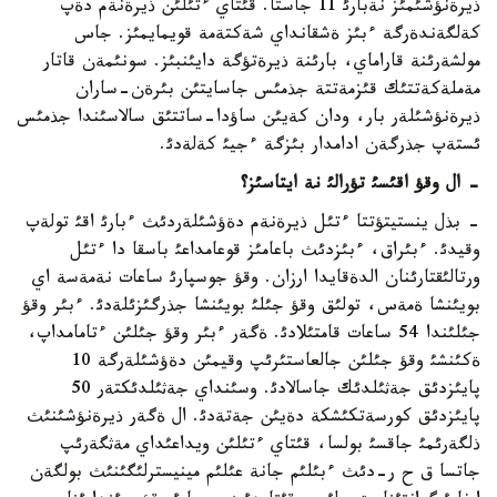
ذيرةنؤشئمئز نةبارئ 11 جاستا. قئتاي ءتئلئن ذيرةنةم دةپ
كةلگةندةرگة ءبئز ةشقانداي شةكتةمة قويمايمئز. جاس
مولشةرئنة قاراماي، بارئنة ذيرةتؤگة دايئنبئز. سونئمةن قاتار
مةملةكةتتئك قئزمةتتة جذمئس جاسايتئن بئرةن-ساران
ذيرةنؤشئلةر بار، ودان كةيئن ساؤدا-ساتتئق سالاسئندا جذمئس
ئستةپ جذرگةن ادامدار بئزگة ءجيئ كةلةدئ.
- ال وقؤ اقئسئ تؤرالئ نة ايتاسئز؟
- بذل ينستيتؤتتا ءتئل ذيرةنةم دةؤشئلةردئث ءبارئ اقئ تولةپ
وقيدئ. ءبئراق، ءبئزدئث باعامئز قوعامداعئ باسقا دا ءتئل
ورتالئقتارئنان الدةقايدا ارزان. وقؤ جوسپارئ ساعات نةمةسة اي
بويئنشا ةمةس، تولئق وقؤ جئلئ بويئنشا جذرگئزئلةدئ. ءبئر وقؤ
جئلئندا 54 ساعات قامتئلادئ. ةگةر ءبئر وقؤ جئلئن ءتامامداپ،
ةكئنشئ وقؤ جئلئن جالعاستئرئپ وقيمئن دةؤشئلةرگة 10
پايئزدئق جةثئلدئك جاسالادئ. وسئنداي جةثئلدئكتةر 50
پايئزدئق كورسةتكئشكة دةيئن جةتةدئ. ال ةگةر ذيرةنؤشئنئث
ذلگةرئمئ جاقسئ بولسا، قئتاي ءتئلئن ويداعئداي مةثگةرئپ
جاتسا ق ح ر-دئث ءبئلئم جانة عئلئم مينيسترلئگئنئث بولگةن