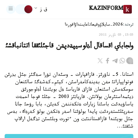
KAZINFORM
ق ز
ترەند:
2026-سايلاۋ
وقيعا
تاعايىنداۋ
اقوردا
15:05, 05 ناۋرىز 2011
ولجاباي اقساقال أةلوسيپةدپةن قاجئلئققا اتتانباقشئ
استانا. 5- ناؤرئز. قازاقپارات - وسئدان تؤرا سةگئز جئل بذرئن
فوتواپپاراتئ مةن بةينةكامةراسئن، كيئم-كةشةگئ سالئنعان
سومكةسئن اسئنعان قازاق قارياسئ ةل بويئنشا أةلوجورئق
ذيئمداستئرعان بولاتئن. قارياثئز 2003 - جئلئ قوجا احمةت
ياساؤيدئث باسئنا زيارات ةتكةننةن كةيئن، بابا رؤحئ جاثا
سةرپئلئستةردئث پايدا بولؤئنا اسةر ةتكةن بولؤ كةرةك، بةس
جئل بويئندا قازاقستاننئث ون ءتورت وبلئسئن تذگةل ارالاپ
شئقتئ...