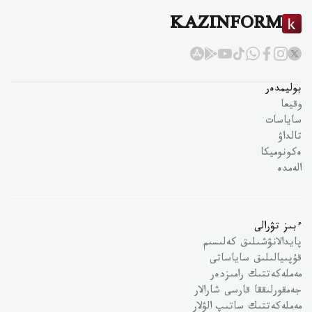
KAZINFORM
بوليمدەر
وقيعا
ساياسات
تالداۋ
ەكونوميكا
الەمدە
ءبىز تۋرالى
پايدالانۋشىلىق كەلىسىم
قۇپىيالىلىق ساياساتى
مەملەكەتتىك رامىزدەر
جەمقورلىققا قارسى شارالار
مەملەكەتتىك ساتىپ الۋلار