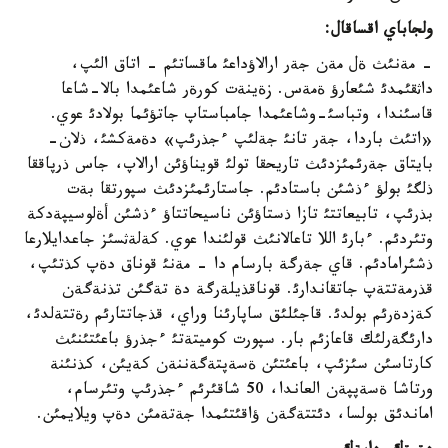
ولجاباي اقساقال:
- مةنئث ةل مةن جةر ارالاؤداعئ ماقساتئم - اتاق الئپ،
داثقئمدئ شئعارؤ ةمةس. زةينةت كورةر شاعئمدا بالا-شاعا
قاسئندا، وتباسئ-وشاعئمدا جامباستاپ جاتؤئما بولادئ عوي.
«اتئث باردا، جةر تانئ جةلئپ ءجذرئپ» دةمةكشئ، ذلان-
بايتاق جةرئمئزدئث تاريحقا تولئ قويناؤئن ارالاپ، جاس ذرپاققا
ذلگئ بولؤ ءذشئن باستادئم. جاستارئمئزدئث سپورتقا بةت
بذرئپ، تابيعاتتئ تازا ذستاؤئن ناسيحاتتاؤ ءذشئن أةلوسيپةدكة
وتئردئم. ءبارئ اللا تاعالانئث قولئندا عوي. كةلةثسئز جاعدايلارعا
ذشئرامادئم. قاي جةرگة بارسام دا - مةنئ قوناق دةپ كذتئپ،
قذرمةتتةپ جاتقاندارئ. قوناقذيلةرگة دة تةگئن تذنةگةن
كةزدةرئم بولدئ. قاجئلئق ساپارئنا وراي، قذجاتتارئم رةتتةلدئ،
دارئگةرلئك قاعازئم بار. سپورت كوميتةتئ ءجذرؤ باعئتئنئث
كارتاسئن سئزئپ، باعئتئن ةسةپتةگةننةن كةيئن، كذنئنة
ورتاشا ةسةپپةن العاندا، 50 شاقئرئم ءجذرئپ وتئرسام،
اماندئق بولسا، دئتتةگةن ؤاقئتئمدا جةتةمئن دةپ ويلايمئن.