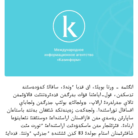
اثگئمة - ورتا بويلئ، اق قذبا ءوثدئ، ساقالئ كةؤدةسئنة
تذسكةن، قول-اياعئنا قؤات بةرگةن قذدئرةتتئث قالاؤئمةن
تالاي جةرلةردئ ارالاپ، «ولجالئ» بولئپ جذرگةن ولجاباي
اقساقال تؤراسئندا. ولجةكةث زةينةتكة شئققان بةتتة باستاعان
ساپارئن رةسةي مةن قازاقستان اراسئنداعئ دوستئقتئ نئعايتؤعا
ارنادئ. قئزئلجار مةن ماسكةؤدئث اراسئنداعئ ءتورت مئث
شاقئرئمنان استام جولدئ 83 كذن ئشئندة ءجذرئپ ءوتتئ. قذدايئ