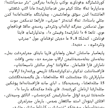
كورشئمئزگة «قوناق» بولئپ بارعاندا بةرگةن ءبئر سذحباتئندا:
«ساپارعا تةك جئلئ كيئم مةن قذجاتتارئمدئ عانا الئپ شئقتئم.
العاشئندا كذن سؤئق بولعانئمةن، چةليابئگة جاقئنداعاندا كذن
جئلي باستادئ. تةك كذندئز ءجذرئپ، قاراثعئ تذسكةن سوث
جول تذسكةن جةرگة ايالداپ وتئردئم. رةسةي حالقئ قوناقجاي
عوي. تاثعئ 6 دا نامازئمدئ وقيمئن دا، «تذلپارئما» قايتا
قونامئن، كةشكئ 8-9 عا دةيئن توقتاماي جول ءجذرئپ
وتئردئم»، - دةيدئ.
پايعامبار جاسئنان اسقان ولجاباي قاريا بايتاق جةرلةردئث بةل-
بةلةسئن بةلةسةبةتئمةن ارالاپ جذرسة دة، بةس ؤاقئت
نامازئن قازا قئلماعان. سالاؤاتتئ ءومئر سالتئن ناسيحاتتاپ،
قازاقستاننئث تذكپئر-تذكپئرئندةگئ تاريحي ورئنداردئ ارالاپ،
ساپارلارئن ذلئ جةثئستئث 61 جئلدئعئنا، ةل ةگةمةندئگئنئث
15 جئلدئعئنا، رةسةيدةگئ - اباي جانة قازاقستانداعئ پؤشكين
جئلدارئنا ارناعان كورئنةدئ. قاي ةلدئ مةكةنگة بارسا دا،
مئندةتتئ تذردة اؤئل جاستارئمةن كةزدةسئپ، اتالئق وسيةتئن،
اقئلئن ايتؤدان استة جالئققان ةمةس. بارعان جةرلةرئن
بةينةتاسپاعا، سؤرةتكة ءتذسئرئپ، كارتاعا سئزئپ وتئرؤ،