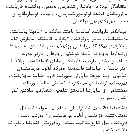
انئقتامالار الؤدئ دا جادئنان شئعارعان ةمةس. بذگئندة قاريانئث
«قورجئنئ» قذندئ فوتوسؤرةتتةرمةن، بةينة، قولجازبالارمةن
ت.ب. دةرةكتةرمةن تولئققان.
جيهانگةر قاريانئث كةلةسئ باعئتئ مةككة - ءمادينا بولماقشئ.
مذسئلماننئث بةس پارئزئنئث ءبئرئ - قاجئلئق ساپارئن اتا-
بابالارئمئز بذگئنگئ ذرپاعئنان وزگةشة اتقارعانئ انئق. قاسيةتتئ
ورئندارعا جاياؤ نة باسقا كولئكپةن بارعان. قازئر جذرت
ذشاقپةن ذشئپ بارئپ، قايتادئ. ولجاباي اقساقالدئث ويلاعانئ
ءبئر باسقا - قيانداعئ قاسيةتتئ جةرگة أةلو-جورعاسئمةن
اتتانباق. وسئ جولعئ ساپارئن سپورتشئ قاريا ةلباسئ سايلاؤئنئث
قذرمةتئنة ارنايتئنئن جةتكئزدئ. ءساتئن سالسا، ورتالئق
مةشئتتةن اق ساپارئنا اماندئق تئلةپ، شئعارئپ سالاتئن كذن
الئس ةمةس...
قاشئقتئعئ 20 مئث شاقئرئمنان استام بذل جولدئ اقساقال
قذدئرةتتئث قؤاتئمةن أةلو-جورعاسئمةن ءجذرئپ وتسة،
قاريانئث بذل شارؤاسئ گيننةستئث رةكوردتار كئتابئنا ةنئپ تة
قالاتئن شئعار...