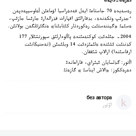
دةرةك-دايةك
رةسةيدة 70 جاستاعئ ايةل فةدةراسيا اؤماعئن أةلوسيپةدپةن
ءجذرئپ وتكةندة، بذقارالئق اقپارات قذرالدارئ جارئسا جازئپ،
ةسئمئ «گيننةستئث رةكوردتار كئتابئنا» ةنگئزئلگةن بولاتئن.
2004- جئلدئث كوكتةمئندة پاألودارلئق سپورتشئلار 177
كذننئث ئشئندة ةلئمئزدئث 14 وبلئسئن (تةحنيكانئث
ارقاسئندا) ارالاپ شئققان.
اأتور: گذلسايان ئبئراي، قاراعاندئ
دةرةككوز: «الاش ايناسئ » گازةتئ
без автора
اۆتور