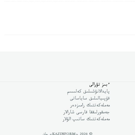
ءبىز تۋرالى
پايدالانۋشىلىق كەلىسىم
قۇپىيالىلىق ساياساتى
مەملەكەتتىك رامىزدەر
جەمقورلىققا قارسى شارالار
مەملەكەتتىك ساتىپ الۋلار
© 2026 «KAZINFORM» حاق