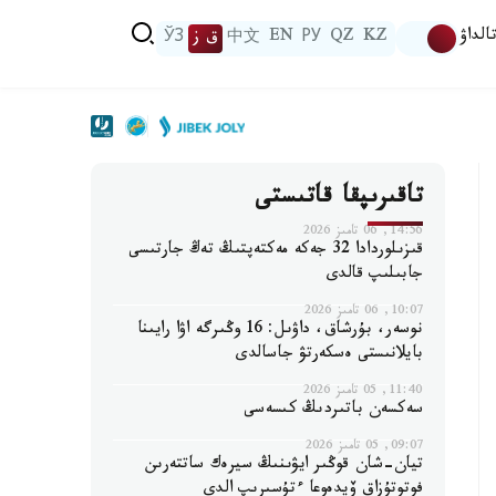
الداۋ
KZ
QZ
РУ
EN
中文
ق ز
ЎЗ
تاقىرىپقا قاتىستى
14:56, 06 تامىز 2026
قىزىلوردادا 32 جەكە مەكتەپتىڭ تەڭ جارتىسى
جابىلىپ قالدى
10:07, 06 تامىز 2026
نوسەر، بۇرشاق، داۋىل: 16 وڭىرگە اۋا رايىنا
بايلانىستى ەسكەرتۋ جاسالدى
11:40, 05 تامىز 2026
سەكسەن باتىردىڭ كىسەسى
09:07, 05 تامىز 2026
تيان-شان قوڭىر ايۋىنىڭ سيرەك ساتتەرىن
فوتوتۇزاق ۆيدەوعا ءتۇسىرىپ الدى