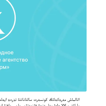
اتالمئش مةرةكةلئك كونسةرت سالتاناتتئ تذردة ايةلدة