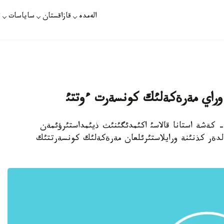
الەمدە
قازاقستان
ساياسات
ت
نة وراي مةرةكةلئك كونسةرت ءوتتئ
ايةأا/ - كةشة استانا قالاسئ اكئمدئگئنئث ذيئمداستئرؤئمةن
لئقارالئق ايةلدةر كذنئنة ورايلاستئرئلعان مةرةكةلئك كونسةرتتئك