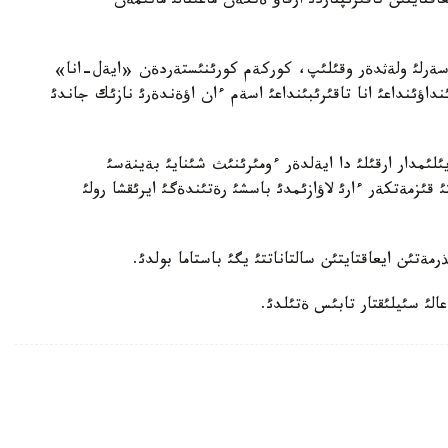
قتايتئن تاقئرئپتاردئ ارقاؤ ةتكةن ماعئنالئ مانئمةن
 اسةرلئ ولةثدةر وقئلئپ، كوركةم كورئنئستةردةن «ايةل-انا»
داؤئنداعئ انا تاقئرئبئنداعئ اسةم ءان اؤةندةرئ نازئك جاندئ
مدار ارقئلئ دا ايةلدةر ءومئرئنئث شئنايئ بةينةسئ
 قئزمةتكةر ءارئ لاؤازئمدئ باسشئ رةتئندةگئ ايرئقشا رولئ
ةتئن ايعاقتايتئن سالتاناتتئ يگئ باستاما بولدئ.
الئ سئيلئقتار تابئس ةتئلدئ.