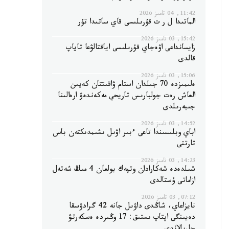
11:42, 04 تامىز 2026
الماتىدا ل ر ت قۇرىلىسى قاي ساتىدا تۇر
15:42, 03 تامىز 2026
زايسانداعى اۋەجاي قۇرىلىسى اياقتالۋعا تاياپ
قالدى
15:06, 03 تامىز 2026
ەلىمىزدە 70 جىلدان استام ۋاقىتتان كەيىن
العاش رەت جولبارىس تاريحي مەكەندەۋ ارەالىنا
جىبەرىلدى
14:52, 03 تامىز 2026
اباي وبلىسىندا تاعى ءبىر اۋىل ىشىمدىكتەن باس
تارتتى
14:23, 03 تامىز 2026
شىلدەدە شەكارادان وتپەك بولعان 4 مىڭ شەتەل
ازاماتى ۇستالدى
07:12, 03 تامىز 2026
نايزاعاي، شاڭدى داۋىل جانە 42 گرادۋسقا
دەيىنگى اپتاپ ىستىق: 17 وڭىردە ەسكەرتۋ