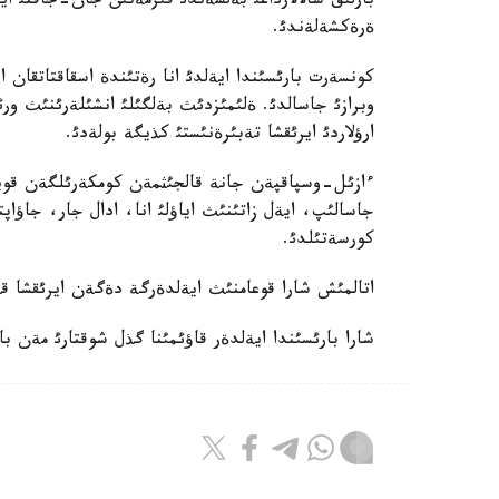
بارلئق سالالارداعئ بةلسةندئ قئزمةتئن جان-جاقتئ ايعا
ةرةكشةلةندئ.
كونسةرت بارئسئندا ايةلدئ انا رةتئندة اسقاقتاتقان
وبرازئ جاسالدئ. ةلئمئزدئث بةلگئلئ انشئلةرئنئث ورئن
ارؤلاردئ ايرئقشا تةبئرةنئستئ كذيگة بولةدئ.
ءازئل-وسپاقپةن جانة قالجئثمةن كومكةرئلگةن قويئلئ
جاسالئپ، ايةل زاتئنئث اياؤلئ انا، ادال جار، جاؤاپتئ
كورسةتئلدئ.
اتالمئش شارا قوعامنئث ايةلدةرگة دةگةن ايرئقشا قذرم
شارا بارئسئندا ايةلدةر قاؤئمئنا گذل شوقتارئ مةن باع