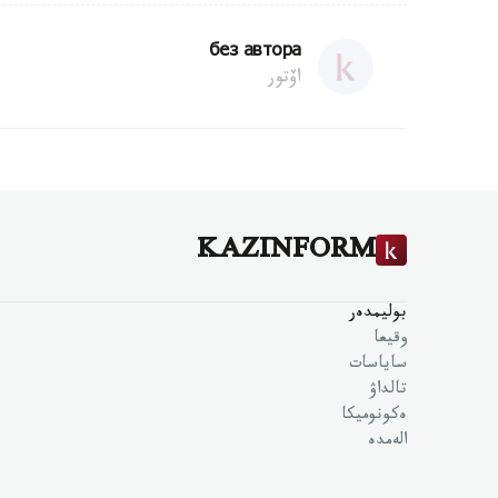
без автора
اۆتور
KAZINFORM
بوليمدەر
وقيعا
ساياسات
تالداۋ
ەكونوميكا
الەمدە