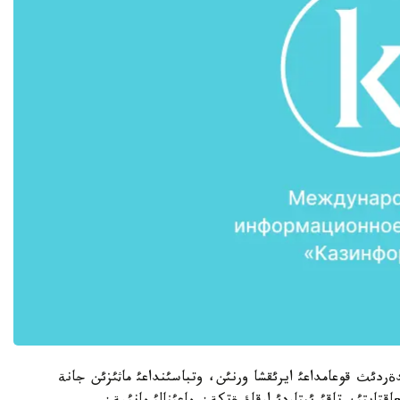
ردئث قوعامداعئ ايرئقشا ورنئن، وتباسئنداعئ ماثئزئن جانة