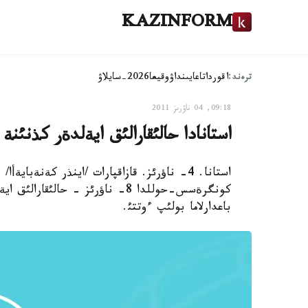
KAZINFORM
ترەند:
اقوردا
تاعايىنداۋ
وقيعا
2026-سايلاۋ
09:18, 04 ناۋرىز 2011
استانادا حالئقارالئق ايةلدةر كذنئ
استانا. 4- ناؤرئز. قازاقپارات /اينذر كةنةب
كونگرةسس-حوللدا 8- ناؤرئز - حا
باعدارلاما بولئپ ءوتتئ.