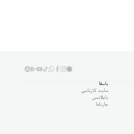
باسقا
سايت كارتاسى
بايلانىس
جارناما